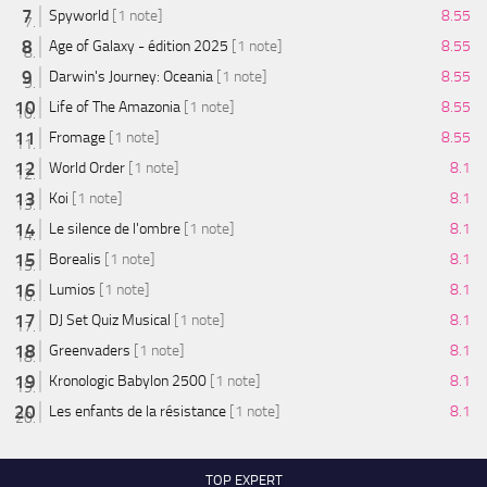
Spyworld
[1 note]
8.55
Age of Galaxy - édition 2025
[1 note]
8.55
Darwin's Journey: Oceania
[1 note]
8.55
Life of The Amazonia
[1 note]
8.55
Fromage
[1 note]
8.55
World Order
[1 note]
8.1
Koi
[1 note]
8.1
Le silence de l'ombre
[1 note]
8.1
Borealis
[1 note]
8.1
Lumios
[1 note]
8.1
DJ Set Quiz Musical
[1 note]
8.1
Greenvaders
[1 note]
8.1
Kronologic Babylon 2500
[1 note]
8.1
Les enfants de la résistance
[1 note]
8.1
TOP EXPERT