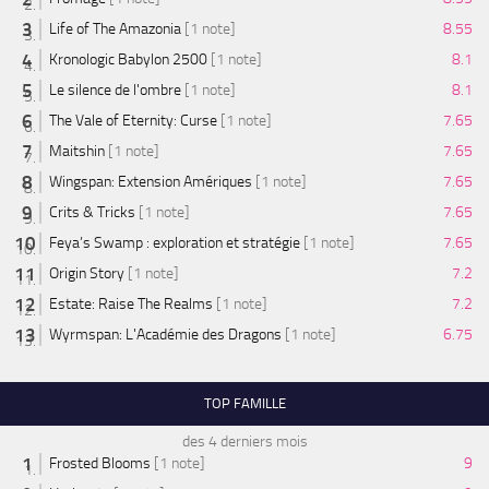
Life of The Amazonia
[1 note]
8.55
Kronologic Babylon 2500
[1 note]
8.1
Le silence de l'ombre
[1 note]
8.1
The Vale of Eternity: Curse
[1 note]
7.65
Maitshin
[1 note]
7.65
Wingspan: Extension Amériques
[1 note]
7.65
Crits & Tricks
[1 note]
7.65
Feya’s Swamp : exploration et stratégie
[1 note]
7.65
Origin Story
[1 note]
7.2
Estate: Raise The Realms
[1 note]
7.2
Wyrmspan: L'Académie des Dragons
[1 note]
6.75
TOP FAMILLE
des 4 derniers mois
Frosted Blooms
[1 note]
9