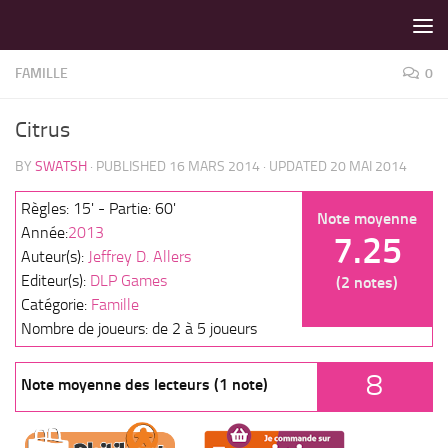
LES MEILLEURS JEUX SONT SUR VIN D'JEU !
Skip to content
FAMILLE
0
Citrus
BY
SWATSH
· PUBLISHED
16 MARS 2014
· UPDATED
20 MAI 2014
Règles: 15' - Partie: 60'
Note moyenne
Année:
2013
7.25
Auteur(s):
Jeffrey D. Allers
Editeur(s):
DLP Games
(2 notes)
Catégorie:
Famille
Nombre de joueurs: de 2 à 5 joueurs
8
Note moyenne des lecteurs (1 note)