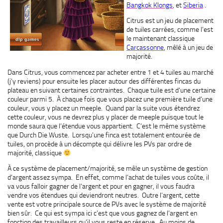
Bangkok Klongs
, et
Siberia
.
Citrus est un jeu de placement
de tuiles carrées, comme l’est
le maintenant classique
Carcassonne
, mêlé à un jeu de
majorité.
Dans Citrus, vous commencez par acheter entre 1 et 4 tuiles au marché
(j’y reviens) pour ensuite les placer autour des différentes fincas du
plateau en suivant certaines contraintes. Chaque tuile est d’une certaine
couleur parmi 5. À chaque fois que vous placez une première tuile d’une
couleur, vous y placez un meeple. Quand par la suite vous étendrez
cette couleur, vous ne devrez plus y placer de meeple puisque tout le
monde saura que l’étendue vous appartient. C’est le même système
que Durch Die Wuste. Lorsqu’une finca est totalement entourée de
tuiles, on procède à un décompte qui délivre les PVs par ordre de
majorité, classique
À ce système de placement/majorité, se mêle un système de gestion
d’argent assez sympa. En effet, comme l’achat de tuiles vous coûte, il
va vous falloir gagner de l’argent et pour en gagner, il vous faudra
vendre vos étendues qui deviendront neutres. Outre l’argent, cette
vente est votre principale source de PVs avec le système de majorité
bien sûr. Ce qui est sympa ici c’est que vous gagnez de l’argent en
fonction des travailleurs qu’il vous reste en réserve. Au moins de