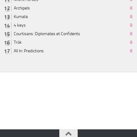
Archipels
8
Kumata
8
4 keys
8
Courtisans: Diplomates et Confidents
8
Trök
8
All In: Predictions
8