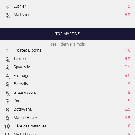
Luthier
9
Maitshin
8.5
TOP MARTINE
des 4 derniers mois
Frosted Blooms
10
Tembo
9.5
Spyworld
9.5
Fromage
9.5
Borealis
9
Greenvaders
9
Koi
9
Botswana
8.5
Manoir Bizarre
8.5
L'ère des masques
8
Misfit Heroes
8