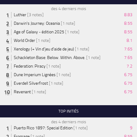
des 4 derniers mois
Luthier
[3 notes]
8.83
Darwin's Journey: Oceania
[1 note]
8.55
Age of Galaxy - édition 2025
[1 note]
8.55
World Order
[1 note]
8.1
Xenology (+ Vin d'jeu d'aide de jeu)
[1 note]
7.65
Schackleton Base: Below. Within. Above.
[1 note]
7.65
Federation: Piracy
[1 note]
7.2
Dune Imperium Lignées
[1 note]
6.75
Everdell Silverfrost
[1 note]
6.75
Revenant
[1 note]
6.75
TOP INITIÉS
des 4 derniers mois
Puerto Rico 1897: Special Edition
[1 note]
9
Fromage
[1 note]
8.55