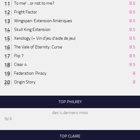
To me! ...or not to me?
8.5
Fright Factor
8.5
Wingspan: Extension Amériques
8.5
Skull King Extension
8.5
Xenology (+ Vin d'jeu d'aide de jeu)
8.5
The Vale of Eternity: Curse
8.5
Flip 7
8.5
Clear 4
8.5
Federation: Piracy
8
Origin Story
8
TOP PHILREY
des 4 derniers mois
N/A
TOP CLAIRE