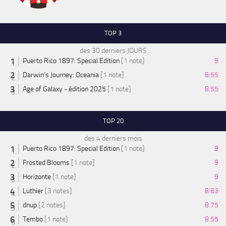
TOP 3
des 30 derniers JOURS
Puerto Rico 1897: Special Edition
[1 note]
9
Darwin's Journey: Oceania
[1 note]
8.55
Age of Galaxy - édition 2025
[1 note]
8.55
TOP 20
des 4 derniers mois
Puerto Rico 1897: Special Edition
[1 note]
9
Frosted Blooms
[1 note]
9
Horizonte
[1 note]
9
Luthier
[3 notes]
8.83
dnup
[2 notes]
8.75
Tembo
[1 note]
8.55