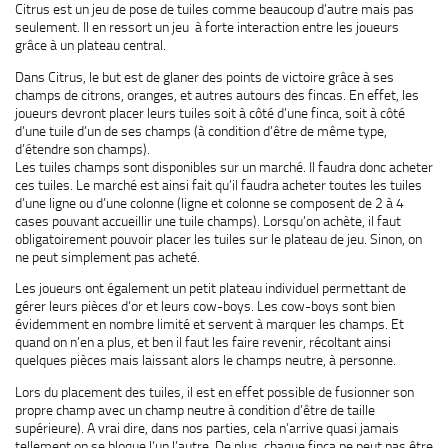
Citrus est un jeu de pose de tuiles comme beaucoup d’autre mais pas
seulement. Il en ressort un jeu à forte interaction entre les joueurs
grâce à un plateau central.
Dans Citrus, le but est de glaner des points de victoire grâce à ses
champs de citrons, oranges, et autres autours des fincas. En effet, les
joueurs devront placer leurs tuiles soit à côté d’une finca, soit à côté
d’une tuile d’un de ses champs (à condition d’être de même type,
d’étendre son champs).
Les tuiles champs sont disponibles sur un marché. Il faudra donc acheter
ces tuiles. Le marché est ainsi fait qu’il faudra acheter toutes les tuiles
d’une ligne ou d’une colonne (ligne et colonne se composent de 2 à 4
cases pouvant accueillir une tuile champs). Lorsqu’on achète, il faut
obligatoirement pouvoir placer les tuiles sur le plateau de jeu. Sinon, on
ne peut simplement pas acheté.
Les joueurs ont également un petit plateau individuel permettant de
gérer leurs pièces d’or et leurs cow-boys. Les cow-boys sont bien
évidemment en nombre limité et servent à marquer les champs. Et
quand on n’en a plus, et ben il faut les faire revenir, récoltant ainsi
quelques pièces mais laissant alors le champs neutre, à personne.
Lors du placement des tuiles, il est en effet possible de fusionner son
propre champ avec un champ neutre à condition d’être de taille
supérieure). A vrai dire, dans nos parties, cela n’arrive quasi jamais
tellement on se bloque l’un l’autre. De plus, chaque finca ne peut pas être