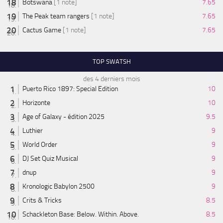
Botswana
[1 note]
7.65
The Peak team rangers
[1 note]
7.65
Cactus Game
[1 note]
7.65
TOP SWATSH
des 4 derniers mois
Puerto Rico 1897: Special Edition
10
Horizonte
10
Age of Galaxy - édition 2025
9.5
Luthier
9
World Order
9
DJ Set Quiz Musical
9
dnup
9
Kronologic Babylon 2500
9
Crits & Tricks
8.5
Schackleton Base: Below. Within. Above.
8.5