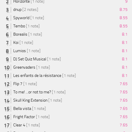
Horizonte
[1 note]
9
dnup
[2 notes]
8.75
Spyworld
[1 note]
8.55
Tembo
[1 note]
8.55
Borealis
[1 note]
8.1
Koi
[1 note]
8.1
Lumios
[1 note]
8.1
DJ Set Quiz Musical
[1 note]
8.1
Greenvaders
[1 note]
8.1
Les enfants de la résistance
[1 note]
8.1
Flip 7
[1 note]
7.65
To me! ...or not to me?
[1 note]
7.65
Skull King Extension
[1 note]
7.65
Bella vista
[1 note]
7.65
Fright Factor
[1 note]
7.65
Clear 4
[1 note]
7.65