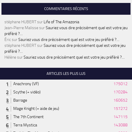
COMMENTAIRES RÉCENTS
stéphane HUBERT
sur
Life of The Amazonia
Jean-Pierre Malisse
sur
Sauriez vous dire précisément quel est votre jeu
préféré ?…
Éric
sur
Sauriez vous dire précisément quel est votre jeu préféré ?…
stéphane HUBERT
sur
Sauriez vous dire précisément quel est votre jeu
préféré ?…
Hélène
sur
Sauriez vous dire précisément quel est votre jeu préféré ?…
ARTICLES LES PLUS LUS
Anachrony (VF)
175012
Scythe (+ vidéo)
170284
Barrage
160652
Mage Knight (+ aide de jeu)
157272
The 7th Continent
147115
Terra Mystica
143088