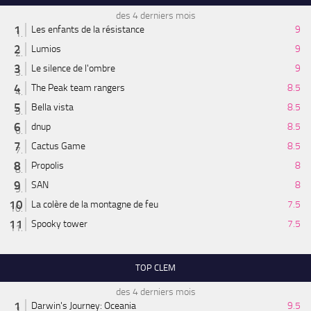
des 4 derniers mois
Les enfants de la résistance
9
Lumios
9
Le silence de l'ombre
9
The Peak team rangers
8.5
Bella vista
8.5
dnup
8.5
Cactus Game
8.5
Propolis
8
SAN
8
La colère de la montagne de feu
7.5
Spooky tower
7.5
TOP CLEM
des 4 derniers mois
Darwin's Journey: Oceania
9.5