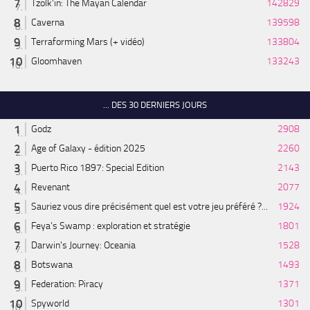
Tzolk'in: The Mayan Calendar
142829
Caverna
139598
Terraforming Mars (+ vidéo)
133804
Gloomhaven
133243
... DES 30 DERNIERS JOURS
Godz
2908
Age of Galaxy - édition 2025
2260
Puerto Rico 1897: Special Edition
2143
Revenant
2077
Sauriez vous dire précisément quel est votre jeu préféré ?...
1924
Feya’s Swamp : exploration et stratégie
1801
Darwin's Journey: Oceania
1528
Botswana
1493
Federation: Piracy
1371
Spyworld
1301