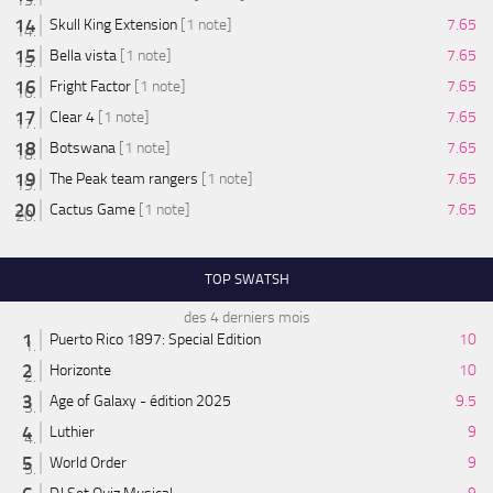
Skull King Extension
[1 note]
7.65
Bella vista
[1 note]
7.65
Fright Factor
[1 note]
7.65
Clear 4
[1 note]
7.65
Botswana
[1 note]
7.65
The Peak team rangers
[1 note]
7.65
Cactus Game
[1 note]
7.65
TOP SWATSH
des 4 derniers mois
Puerto Rico 1897: Special Edition
10
Horizonte
10
Age of Galaxy - édition 2025
9.5
Luthier
9
World Order
9