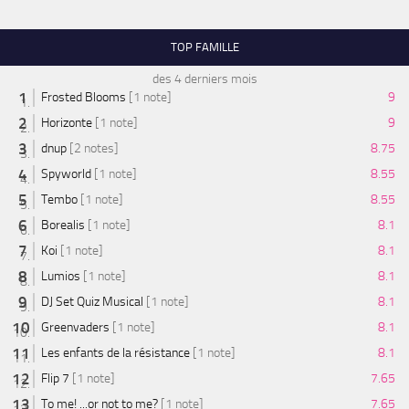
TOP FAMILLE
des 4 derniers mois
Frosted Blooms
[1 note]
9
Horizonte
[1 note]
9
dnup
[2 notes]
8.75
Spyworld
[1 note]
8.55
Tembo
[1 note]
8.55
Borealis
[1 note]
8.1
Koi
[1 note]
8.1
Lumios
[1 note]
8.1
DJ Set Quiz Musical
[1 note]
8.1
Greenvaders
[1 note]
8.1
Les enfants de la résistance
[1 note]
8.1
Flip 7
[1 note]
7.65
To me! ...or not to me?
[1 note]
7.65