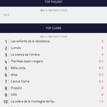
TOP PHILREY
des 4 derniers mois
N/A
TOP CLAIRE
des 4 derniers mois
Les enfants de la résistance
9
Lumios
9
Le silence de l'ombre
9
The Peak team rangers
8.5
Bella vista
8.5
dnup
8.5
Cactus Game
8.5
Propolis
8
SAN
8
La colère de la montagne de feu
7.5