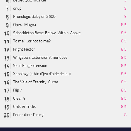
DJ Set Quiz Musical
9
dnup
9
Kronologic Babylon 2500
9
Opera Magna
8.5
Schackleton Base: Below. Within. Above.
8.5
To me! ...or not to me?
8.5
Fright Factor
8.5
Wingspan: Extension Amériques
8.5
Skull King Extension
8.5
Xenology (+ Vin d'jeu d'aide de jeu)
8.5
The Vale of Eternity: Curse
8.5
Flip 7
8.5
Clear 4
8.5
Crits & Tricks
8.5
Federation: Piracy
8