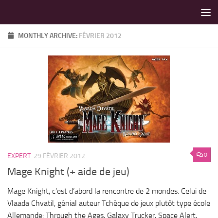
LES MEILLEURS JEUX SONT SUR VIN D'JEU !
Skip to content
MONTHLY ARCHIVE:
FÉVRIER 2012
0
EXPERT
29 FÉVRIER 2012
Mage Knight (+ aide de jeu)
Mage Knight, c’est d’abord la rencontre de 2 mondes: Celui de
Vlaada Chvatil, génial auteur Tchèque de jeux plutôt type école
Allemande: Through the Ages, Galaxy Trucker, Space Alert,