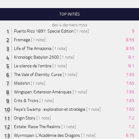
TOP INITIÉS
des 4 derniers mois
Puerto Rico 1897: Special Edition
[1 note]
9
Fromage
[1 note]
8.55
Life of The Amazonia
[1 note]
8.55
Kronologic Babylon 2500
[1 note]
8.1
Le silence de l'ombre
[1 note]
8.1
The Vale of Eternity: Curse
[1 note]
7.65
Maitshin
[1 note]
7.65
Wingspan: Extension Amériques
[1 note]
7.65
Crits & Tricks
[1 note]
7.65
Feya’s Swamp : exploration et stratégie
[1 note]
7.65
Origin Story
[1 note]
7.2
Estate: Raise The Realms
[1 note]
7.2
Wyrmspan: L'Académie des Dragons
[1 note]
6.75