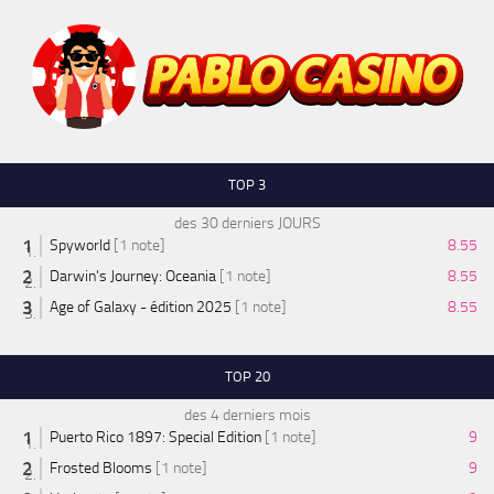
TOP 3
des 30 derniers JOURS
Spyworld
[1 note]
8.55
Darwin's Journey: Oceania
[1 note]
8.55
Age of Galaxy - édition 2025
[1 note]
8.55
TOP 20
des 4 derniers mois
Puerto Rico 1897: Special Edition
[1 note]
9
Frosted Blooms
[1 note]
9