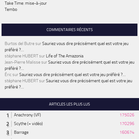
Take Time: mise-à-jour
Tembo
COMMENTAIRES RÉCENTS
Burtos del Butre
sur
Sauriez vous dire précisément quel est votre jeu
préféré ?…
stéphane HUBERT
sur
Life of The Amazonia
Jean-Pierre Malisse
sur
Sauriez vous dire précisément quel est votre jeu
préféré ?…
Éric
sur
Sauriez vous dire précisément quel est votre jeu préféré ?…
stéphane HUBERT
sur
Sauriez vous dire précisément quel est votre jeu
préféré ?…
ARTICLES LES PLUS LUS
Anachrony (VF)
175026
Scythe (+ vidéo)
170296
Barrage
160674