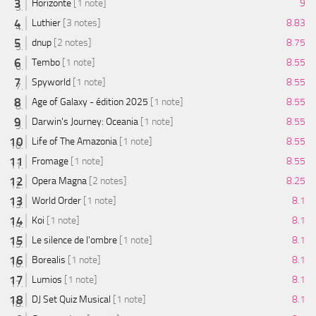
Horizonte
[1 note]
9
Luthier
[3 notes]
8.83
dnup
[2 notes]
8.75
Tembo
[1 note]
8.55
Spyworld
[1 note]
8.55
Age of Galaxy - édition 2025
[1 note]
8.55
Darwin's Journey: Oceania
[1 note]
8.55
Life of The Amazonia
[1 note]
8.55
Fromage
[1 note]
8.55
Opera Magna
[2 notes]
8.25
World Order
[1 note]
8.1
Koi
[1 note]
8.1
Le silence de l'ombre
[1 note]
8.1
Borealis
[1 note]
8.1
Lumios
[1 note]
8.1
DJ Set Quiz Musical
[1 note]
8.1