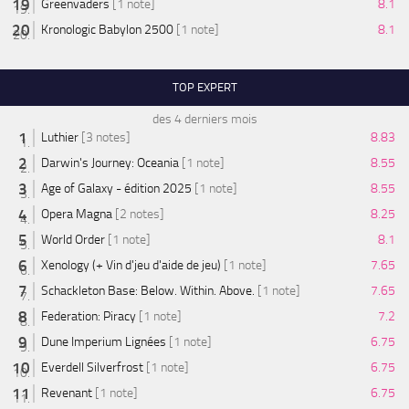
Greenvaders
[1 note]
8.1
Kronologic Babylon 2500
[1 note]
8.1
TOP EXPERT
des 4 derniers mois
Luthier
[3 notes]
8.83
Darwin's Journey: Oceania
[1 note]
8.55
Age of Galaxy - édition 2025
[1 note]
8.55
Opera Magna
[2 notes]
8.25
World Order
[1 note]
8.1
Xenology (+ Vin d'jeu d'aide de jeu)
[1 note]
7.65
Schackleton Base: Below. Within. Above.
[1 note]
7.65
Federation: Piracy
[1 note]
7.2
Dune Imperium Lignées
[1 note]
6.75
Everdell Silverfrost
[1 note]
6.75
Revenant
[1 note]
6.75