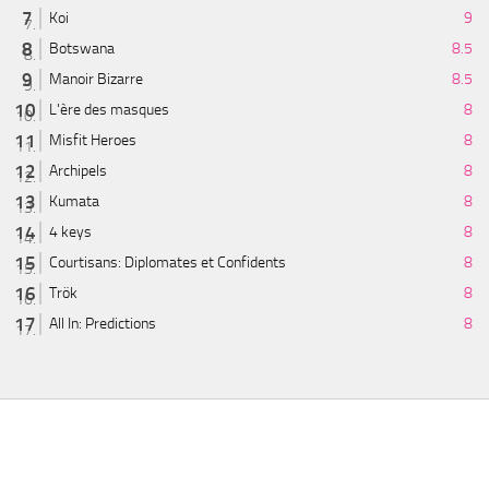
Koi
9
Botswana
8.5
Manoir Bizarre
8.5
L'ère des masques
8
Misfit Heroes
8
Archipels
8
Kumata
8
4 keys
8
Courtisans: Diplomates et Confidents
8
Trök
8
All In: Predictions
8