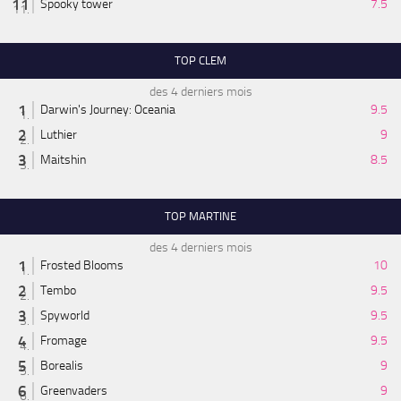
Spooky tower
7.5
TOP CLEM
des 4 derniers mois
Darwin's Journey: Oceania
9.5
Luthier
9
Maitshin
8.5
TOP MARTINE
des 4 derniers mois
Frosted Blooms
10
Tembo
9.5
Spyworld
9.5
Fromage
9.5
Borealis
9
Greenvaders
9