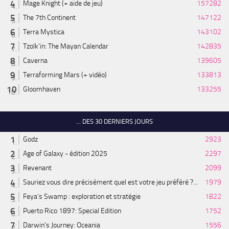
Mage Knight (+ aide de jeu)
157282
The 7th Continent
147122
Terra Mystica
143102
Tzolk'in: The Mayan Calendar
142835
Caverna
139605
Terraforming Mars (+ vidéo)
133813
Gloomhaven
133255
... DES 30 DERNIERS JOURS
Godz
2923
Age of Galaxy - édition 2025
2297
Revenant
2099
Sauriez vous dire précisément quel est votre jeu préféré ?...
1979
Feya’s Swamp : exploration et stratégie
1822
Puerto Rico 1897: Special Edition
1752
Darwin's Journey: Oceania
1556