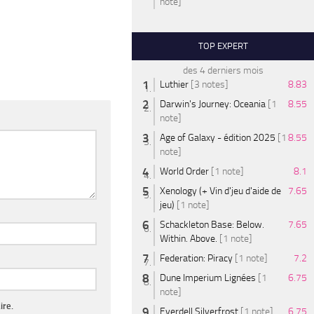
note]
TOP EXPERT
des 4 derniers mois
Luthier
[3 notes]
8.83
Darwin's Journey: Oceania
[1
8.55
note]
Age of Galaxy - édition 2025
[1
8.55
note]
World Order
[1 note]
8.1
Xenology (+ Vin d'jeu d'aide de
7.65
jeu)
[1 note]
Schackleton Base: Below.
7.65
Within. Above.
[1 note]
Federation: Piracy
[1 note]
7.2
Dune Imperium Lignées
[1
6.75
note]
ire.
Everdell Silverfrost
[1 note]
6.75