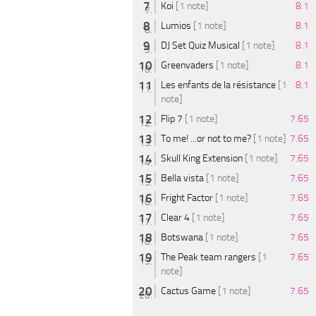
Koi
[1 note]
8.1
Lumios
[1 note]
8.1
DJ Set Quiz Musical
[1 note]
8.1
Greenvaders
[1 note]
8.1
Les enfants de la résistance
[1
8.1
note]
Flip 7
[1 note]
7.65
To me! ...or not to me?
[1 note]
7.65
Skull King Extension
[1 note]
7.65
Bella vista
[1 note]
7.65
Fright Factor
[1 note]
7.65
Clear 4
[1 note]
7.65
Botswana
[1 note]
7.65
The Peak team rangers
[1
7.65
note]
Cactus Game
[1 note]
7.65