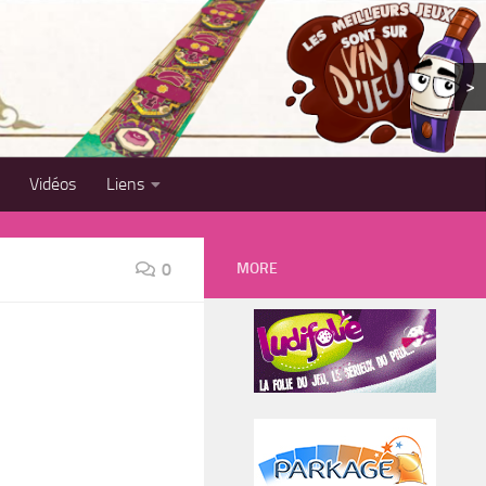
>
Vidéos
Liens
MORE
0