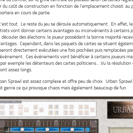
er du coût de construction en fonction de l’emplacement choisit: au
portera en cours de partie.
, c’est tout. Le reste du jeu se déroule automatiquement. En effet, le
ntrats vont donner certains avantages ou inconvénients à certains j
découler des élections: le joueur possédant la bonne majorité recevra
 avantages. Cependant, dans les paquets de cartes se situent égal
eront directement exécutées une fois piochées puis remplacées par 
n événement. Ces événements vont bénéficier à certains joueurs m
par exemple les détenteurs des cartes politiciens… Vu la résolution 
ont assez longs.
rban Sprawl est assez complexe et offre peu de choix. Urban Sprawl 
t genre ce qui provoque chaos mais également beaucoup de fun.