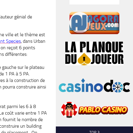
’auteur génial de
e ville et le thème est
nt Species
, dans Urban
 on reçoit 6 points
ns différentes:
de gauche sur le plateau
 de 1 PA à 5 PA.
es à la construction de
n pourra construire ainsi
rat parmi les 6 à 8
Le coût varie entre 1 PA
n fournit le nombre de
construire un building
les de placement. On
TOP 3