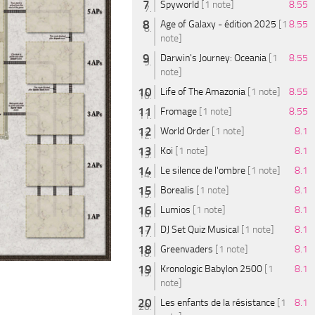
Spyworld
[1 note]
8.55
Age of Galaxy - édition 2025
[1
8.55
note]
Darwin's Journey: Oceania
[1
8.55
note]
Life of The Amazonia
[1 note]
8.55
Fromage
[1 note]
8.55
World Order
[1 note]
8.1
Koi
[1 note]
8.1
Le silence de l'ombre
[1 note]
8.1
Borealis
[1 note]
8.1
Lumios
[1 note]
8.1
DJ Set Quiz Musical
[1 note]
8.1
Greenvaders
[1 note]
8.1
Kronologic Babylon 2500
[1
8.1
note]
Les enfants de la résistance
[1
8.1