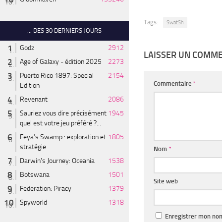
Tags:
SwatSh
... DES 30 DERNIERS JOURS
Godz
2912
LAISSER UN COMM
Age of Galaxy - édition 2025
2273
Puerto Rico 1897: Special
2154
Commentaire
*
Edition
Revenant
2086
Sauriez vous dire précisément
1945
quel est votre jeu préféré ?...
Feya’s Swamp : exploration et
1805
stratégie
Nom
*
Darwin's Journey: Oceania
1538
Botswana
1501
Site web
Federation: Piracy
1379
Spyworld
1318
Enregistrer mon nom