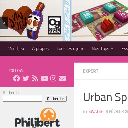
Skip to content
<
Vin d’jeu
A propos
Tous les d’jeux
Nos Tops
Es
FOLLOW:
EXPERT
Urban Spr
Recherche
Recherche
BY
SWATSH
·
9 FÉVRIER 2