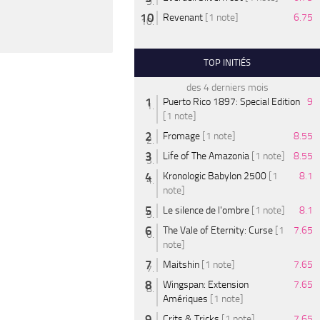
Revenant
[1 note]
6.75
TOP INITIÉS
des 4 derniers mois
Puerto Rico 1897: Special Edition
9
[1 note]
Fromage
[1 note]
8.55
Life of The Amazonia
[1 note]
8.55
Kronologic Babylon 2500
[1
8.1
note]
Le silence de l'ombre
[1 note]
8.1
The Vale of Eternity: Curse
[1
7.65
note]
Maitshin
[1 note]
7.65
Wingspan: Extension
7.65
Amériques
[1 note]
Crits & Tricks
[1 note]
7.65