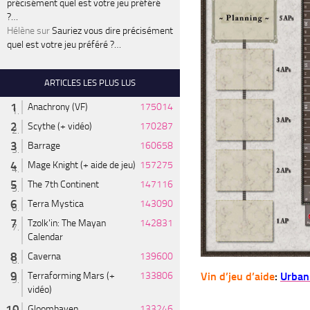
précisément quel est votre jeu préféré
?…
Hélène
sur
Sauriez vous dire précisément
quel est votre jeu préféré ?…
ARTICLES LES PLUS LUS
Anachrony (VF)
175014
Scythe (+ vidéo)
170287
Barrage
160658
Mage Knight (+ aide de jeu)
157275
The 7th Continent
147116
Terra Mystica
143090
Tzolk'in: The Mayan
142831
Calendar
Caverna
139600
Vin d’jeu d’aide
:
Urban 
Terraforming Mars (+
133806
vidéo)
Gloomhaven
133246