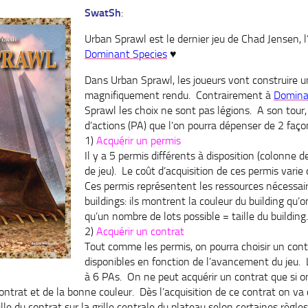
SwatSh
:
Urban Sprawl est le dernier jeu de Chad Jensen, l
Dominant Species
♥
Dans Urban Sprawl, les joueurs vont construire un
magnifiquement rendu. Contrairement à
Domina
Sprawl les choix ne sont pas légions. A son tour,
d’actions (PA) que l’on pourra dépenser de 2 faço
1)
Acquérir un permis
Il y a 5 permis différents à disposition (colonne 
de jeu). Le coût d’acquisition de ces permis varie
Ces permis représentent les ressources nécessair
buildings: ils montrent la couleur du building qu’o
qu’un nombre de lots possible = taille du building.
2)
Acquérir un contrat
Tout comme les permis, on pourra choisir un cont
disponibles en fonction de l’avancement du jeu. 
à 6 PAs. On ne peut acquérir un contrat que si o
ntrat et de la bonne couleur. Dès l’acquisition de ce contrat on va 
aille du contrat sur la grille centrale du plateau selon certaines règ