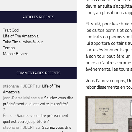
devra ensuite s’acquitt
cher, au plus il nous rap
ARTICLES RÉCENTS
Et voilà, pour les choix
les cartes permis et co
Trait Cool
Life of The Amazonia
contrats ou permis vont 
Take Time: mise-à-jour
lui apportera certains
Tembo
cartes événements qui s
Manoir Bizarre
à son tour peut être u
nuire à d’autres comme 
événements, les tours s
COMMENTAIRES RÉCENTS
Vous l’aurez compris, U
stéphane HUBERT
sur
Life of The
rebondissements en tou
Amazonia
Jean-Pierre Malisse
sur
Sauriez vous dire
précisément quel est votre jeu préféré
?…
Éric
sur
Sauriez vous dire précisément
quel est votre jeu préféré ?…
stéphane HUBERT
sur
Sauriez vous dire