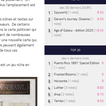
 plus l’emplacement est
des 30 derniers JOURS
Spyworld
[1 note]
8.55
s icônes et textes sur
Darwin's Journey: Oceania
[1
8.55
note]
oueurs. De certains
 la carte politicien qui
Age of Galaxy - édition 2025
[1
8.55
ement de nombreuses
note]
une nouvelle carte qui,
ais peuvent également
de tous ces
TOP 20
des 4 derniers mois
Puerto Rico 1897: Special Edition
9
est un jeu riche en
[1 note]
Frosted Blooms
[1 note]
9
Horizonte
[1 note]
9
Luthier
[3 notes]
8.83
dnup
[2 notes]
8.75
Tembo
[1 note]
8.55