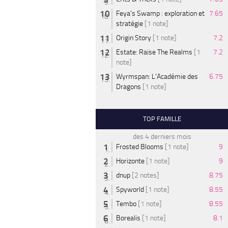
Feya’s Swamp : exploration et
7.65
stratégie
[1 note]
Origin Story
[1 note]
7.2
Estate: Raise The Realms
[1
7.2
note]
Wyrmspan: L'Académie des
6.75
Dragons
[1 note]
TOP FAMILLE
des 4 derniers mois
Frosted Blooms
[1 note]
9
Horizonte
[1 note]
9
dnup
[2 notes]
8.75
Spyworld
[1 note]
8.55
Tembo
[1 note]
8.55
Borealis
[1 note]
8.1