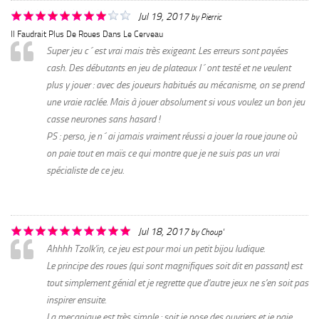
Jul 19, 2017
by
Pierric
Il Faudrait Plus De Roues Dans Le Cerveau
Super jeu c´est vrai mais très exigeant. Les erreurs sont payées
cash. Des débutants en jeu de plateaux l´ont testé et ne veulent
plus y jouer : avec des joueurs habitués au mécanisme, on se prend
une vraie raclée. Mais à jouer absolument si vous voulez un bon jeu
casse neurones sans hasard !
PS : perso, je n´ai jamais vraiment réussi a jouer la roue jaune où
on paie tout en maïs ce qui montre que je ne suis pas un vrai
spécialiste de ce jeu.
Jul 18, 2017
by
Choup'
Ahhhh Tzolk'in, ce jeu est pour moi un petit bijou ludique.
Le principe des roues (qui sont magnifiques soit dit en passant) est
tout simplement génial et je regrette que d'autre jeux ne s'en soit pas
inspirer ensuite.
La mecanique est très simple : soit je pose des ouvriers et je paie