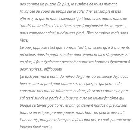
peu comme un puzzle. En plus, le système de roues mimant
l'avancée du cours du temps sur le calendrier est simple et très
efficace, vu que la roue "calendrier" fait tourner les autres roues de
"prod/constru/dieux" en même temps (l'ingéniosité des rouages...),
nous emmenant ainsi sur d'autres prod... Bien complexe mais sans
l'être.
Ce que j'apprécie c'est que, comme TIKAL, on score qu'à 2 moments
prédéfinis dans la partie : on doit donc vraiment bien s'organiser. Et
en plus, il faut également penser à nourrir ses hommes également à
deux reprises... pfffiouuut!!
Ça trick pas mal à partir du milieu de game, où est sensé déjà avoir
bien assuré sa prod pour nourrir ses meeples, ce qui permet de
construire pas mal de bâtiments et donc, de scorer comme un porc.
J'ai testé sur de la partie à 3 joueurs, avec un joueur fantôme qui
bloque certaines positions... et bah ça devient hardos à prévoir ses
tours si on est pas premier joueur, mais bon... on peut le devenir!!
Par contre, j'imagine même pas à deux joueurs, vu quil y aurait deux
joueurs fantômes!!!!