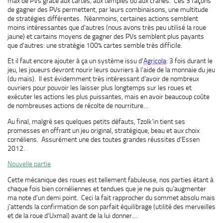
max de PVs grâce aux cartes, aux temples ou aux crânes. Ces 3 façons
de gagner des PVs permettent, par leurs combinaisons, une multitude
de stratégies différentes. Néanmoins, certaines actions semblent
moins intéressantes que d’autres (nous avons très peu utilisé la roue
jaune) et cartains moyens de gagner des PVs semblent plus payants
que d’autres: une stratégie 100% cartes semble très difficile.
Et il faut encore ajouter à ça un système issu d’
Agricola
: 3 fois durant le
jeu, les joueurs devront nourir leurs ouvriers à l’aide de la monnaie du jeu
(du maïs). Il est évidemment très intéressant d’avoir de nombreux
ouvriers pour pouvoir les laisser plus longtemps sur les roues et
exécuter les actions les plus puissantes, mais en avoir beaucoup coûte
de nombreuses actions de récolte de nourriture…
Au final, malgré ses quelques petits défauts, Tzolk’in tient ses
promesses en offrant un jeu original, stratégique, beau et aux choix
cornéliens. Assurément une des toutes grandes réussites d’Essen
2012.
Nouvelle partie
Cette mécanique des roues est tellement fabuleuse, nos parties étant à
chaque fois bien cornéliennes et tendues que je ne puis qu’augmenter
ma note d’un demi point. Ceci la fait rapprocher du sommet absolu mais
j’attends la confirmation de son parfait équilibrage (utilité des merveilles
et de la roue d’Uxmal) avant de la lui donner…