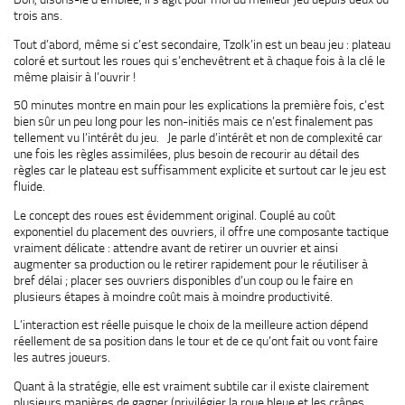
trois ans.
Tout d’abord, même si c’est secondaire, Tzolk’in est un beau jeu : plateau
coloré et surtout les roues qui s’enchevêtrent et à chaque fois à la clé le
même plaisir à l’ouvrir !
50 minutes montre en main pour les explications la première fois, c’est
bien sûr un peu long pour les non-initiés mais ce n’est finalement pas
tellement vu l’intérêt du jeu. Je parle d’intérêt et non de complexité car
une fois les règles assimilées, plus besoin de recourir au détail des
règles car le plateau est suffisamment explicite et surtout car le jeu est
fluide.
Le concept des roues est évidemment original. Couplé au coût
exponentiel du placement des ouvriers, il offre une composante tactique
vraiment délicate : attendre avant de retirer un ouvrier et ainsi
augmenter sa production ou le retirer rapidement pour le réutiliser à
bref délai ; placer ses ouvriers disponibles d’un coup ou le faire en
plusieurs étapes à moindre coût mais à moindre productivité.
L’interaction est réelle puisque le choix de la meilleure action dépend
réellement de sa position dans le tour et de ce qu’ont fait ou vont faire
les autres joueurs.
Quant à la stratégie, elle est vraiment subtile car il existe clairement
plusieurs manières de gagner (privilégier la roue bleue et les crânes,