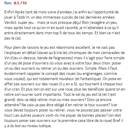
Ren
:
8.5 /10
Enfin! Après tant de mois voire d’années j’ai enfin eu l’opportunité de
jouer à Tzolk’in, un des immenses succès de ces dernières années.
Verdict: super jeu… mais je suis presque déçu! Bon j’exagère un peu,
mais après tout ce qu’on m’en avait raconté, je m’attendais à ce qu’il
entre directement dans mon top 5 de tous les temps. Et bien ce n’est
pas le cas.
Pour plein de raisons le jeu est néanmoins excellent. Je ne vais pas
l’expliquer en détail (zavez qu’à lire les chroniques de mes camarades de
Vin d’jeu ci-dessus, bande de feignasses) mais il s’agit pour faire simple
d’un jeu de pose d’ouvriers où vous avez à votre tour deux choix: poser
un ou des ouvriers ou retirer un ou des ouvriers. Simple. Mais il faut
évidemment rappeler le concept des roues (ou engrenages, comme
vous voulez), qui est totalement novateur (et fantastique). On pose en
effet ses ouvriers sur des roues (il y en a 5), qui tournent à chaque tour
d’un cran. Et plus loin on est sur une roue, plus les bénéfices quand on en
retire son ouvrier sont importants. Tout le sel du jeu est là (et il est
grand): dois-je déjà retirer mon ou mes ouvriers? Dois-je encore
attendre? Ne vais-je pas être obligé d’en retirer le tour suivant? (car
vous devez toujours poser ou retirer, vous ne pouvez pas passer votre
tour) Les autres joueurs vont-ils me piquer de bonnes places? (on doit
toujours poser ses ouvriers sur la première case libre de la roue) Bref il
y a du bon au niveau ludique.