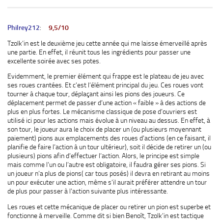
Philrey212
:
9,5/10
Tzolk’in est le deuxième jeu cette année qui me laisse émerveillé après
une partie. En effet, il réunit tous les ingrédients pour passer une
excellente soirée avec ses potes.
Evidemment, le premier élément qui frappe est le plateau de jeu avec
ses roues crantées. Et c’est l’élément principal du jeu. Ces roues vont
tourner à chaque tour, déplaçant ainsi les pions des joueurs. Ce
déplacement permet de passer d’une action « faible » à des actions de
plus en plus fortes. Le mécanisme classique de pose d’ouvriers est
utilisé ici pour les actions mais évolue à un niveau au dessus. En effet, à
son tour, le joueur aura le choix de placer un (ou plusieurs moyennant
paiement) pions aux emplacements des roues d’actions (en ce faisant, il
planifie de faire l’action à un tour ultérieur), soit il décide de retirer un (ou
plusieurs) pions afin d’effectuer l’action. Alors, le principe est simple
mais comme l’un ou l’autre est obligatoire, il faudra gérer ses pions. Si
un joueur n’a plus de pions( car tous posés) il devra en retirant au moins
un pour exécuter une action, même s’il aurait préférer attendre un tour
de plus pour passer à l’action suivante plus intéressante.
Les roues et cette mécanique de placer ou retirer un pion est superbe et
fonctionne à merveille. Comme dit si bien Benoît, Tzolk’in est tactique