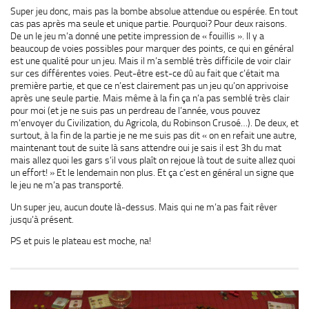
Super jeu donc, mais pas la bombe absolue attendue ou espérée. En tout
cas pas après ma seule et unique partie. Pourquoi? Pour deux raisons.
De un le jeu m’a donné une petite impression de « fouillis ». Il y a
beaucoup de voies possibles pour marquer des points, ce qui en général
est une qualité pour un jeu. Mais il m’a semblé très difficile de voir clair
sur ces différentes voies. Peut-être est-ce dû au fait que c’était ma
première partie, et que ce n’est clairement pas un jeu qu’on apprivoise
après une seule partie. Mais même à la fin ça n’a pas semblé très clair
pour moi (et je ne suis pas un perdreau de l’année, vous pouvez
m’envoyer du Civilization, du Agricola, du Robinson Crusoé…). De deux, et
surtout, à la fin de la partie je ne me suis pas dit « on en refait une autre,
maintenant tout de suite là sans attendre oui je sais il est 3h du mat
mais allez quoi les gars s’il vous plaît on rejoue là tout de suite allez quoi
un effort! » Et le lendemain non plus. Et ça c’est en général un signe que
le jeu ne m’a pas transporté.
Un super jeu, aucun doute là-dessus. Mais qui ne m’a pas fait rêver
jusqu’à présent.
PS et puis le plateau est moche, na!