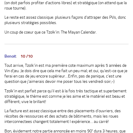
(on doit parfois profiter d’actions libres) et stratégique (on attend que la
roue tourne).
Le reste est assez classique: plusieurs façons d’attraper des PVs, donc
plusieurs stratégies possibles.
Un coup de coeur que ce Tzolk’in: The Mayan Calendar.
Benoit
:
10 /10
Tout arrive, Tzolk’in est ma première cote maximum après 5 années de
Vin d’jeu. Je dois dire que cela me fait un peu mal; et oui, qu’est-ce que je
ferai en cas de jeu encore supérieur…Enfin, pas de panique, c’est une
question que j’aimerais devoir me poser tous les vendredi soir;-)
Tzolk’in est parfait parce qu’il est à la fois très tactique et superbement
stratégique, le thème est comme je les aime et le matériel est beau et
différent; vive le brillant!
La facture est assez classique entre des placements d’ouvriers, des
récoltes de ressources et des achats de bâtiments, mais les roues
interconnectees changent totalement l expérience… au carré!
Bon, évidement notre partie annoncée en moins 90′ dura 3 heures; que