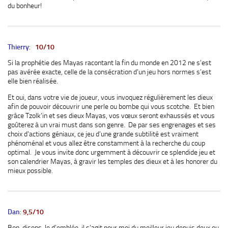
du bonheur!
Thierry
:
10/10
Si la prophétie des Mayas racontant la fin du monde en 2012 ne s’est
pas avérée exacte, celle de la consécration d’un jeu hors normes s’est
elle bien réalisée.
Et oui, dans votre vie de joueur, vous invoquez régulièrement les dieux
afin de pouvoir découvrir une perle ou bombe qui vous scotche. Et bien
grâce Tzolk’in et ses dieux Mayas, vos vœux seront exhaussés et vous
goûterez à un vrai must dans son genre. De par ses engrenages et ses
choix d’actions géniaux, ce jeu d’une grande subtilité est vraiment
phénoménal et vous allez être constamment à la recherche du coup
optimal. Je vous invite donc urgemment à découvrir ce splendide jeu et
son calendrier Mayas, à gravir les temples des dieux et à les honorer du
mieux possible.
Dan
:
9,5/10
Bon, disons-le d’emblée, il s’agit pour moi du meilleur jeu depuis deux ou