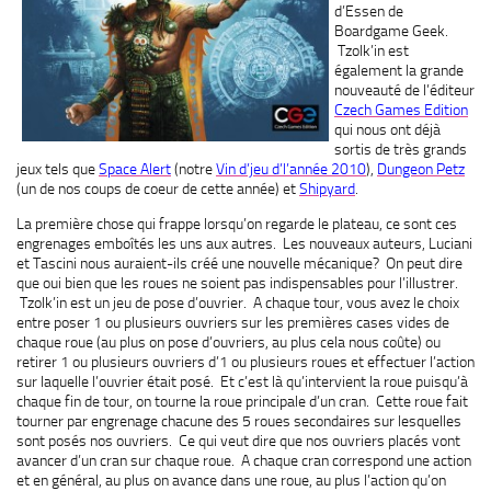
d’Essen de
Boardgame Geek.
Tzolk’in est
également la grande
nouveauté de l’éditeur
Czech Games Edition
qui nous ont déjà
sortis de très grands
jeux tels que
Space Alert
(notre
Vin d’jeu d’l’année 2010
),
Dungeon Petz
(un de nos coups de coeur de cette année) et
Shipyard
.
La première chose qui frappe lorsqu’on regarde le plateau, ce sont ces
engrenages emboîtés les uns aux autres. Les nouveaux auteurs, Luciani
et Tascini nous auraient-ils créé une nouvelle mécanique? On peut dire
que oui bien que les roues ne soient pas indispensables pour l’illustrer.
Tzolk’in est un jeu de pose d’ouvrier. A chaque tour, vous avez le choix
entre poser 1 ou plusieurs ouvriers sur les premières cases vides de
chaque roue (au plus on pose d’ouvriers, au plus cela nous coûte) ou
retirer 1 ou plusieurs ouvriers d’1 ou plusieurs roues et effectuer l’action
sur laquelle l’ouvrier était posé. Et c’est là qu’intervient la roue puisqu’à
chaque fin de tour, on tourne la roue principale d’un cran. Cette roue fait
tourner par engrenage chacune des 5 roues secondaires sur lesquelles
sont posés nos ouvriers. Ce qui veut dire que nos ouvriers placés vont
avancer d’un cran sur chaque roue. A chaque cran correspond une action
et en général, au plus on avance dans une roue, au plus l’action qu’on