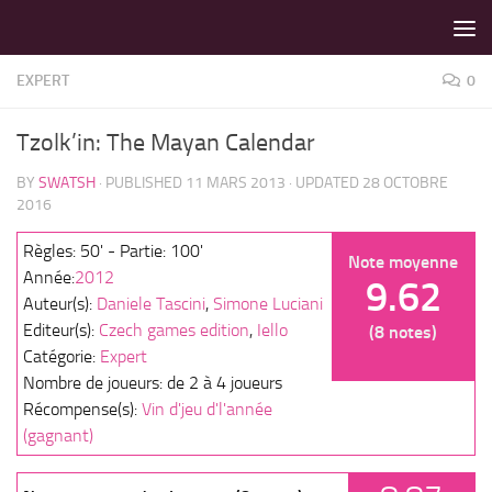
LES MEILLEURS JEUX SONT SUR VIN D'JEU !
Skip to content
EXPERT
0
Tzolk’in: The Mayan Calendar
BY
SWATSH
· PUBLISHED
11 MARS 2013
· UPDATED
28 OCTOBRE
2016
Règles: 50' - Partie: 100'
Note moyenne
Année:
2012
9.62
Auteur(s):
Daniele Tascini
,
Simone Luciani
Editeur(s):
Czech games edition
,
Iello
(8 notes)
Catégorie:
Expert
Nombre de joueurs: de 2 à 4 joueurs
Récompense(s):
Vin d'jeu d'l'année
(gagnant)