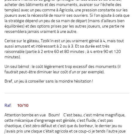
acheter des bâtiments et des monuments, avancer sur l’échelle des
temples) avec un peu comme à Agricola, une pression constante sur les
joueurs avec la nécessité de nourrir ses ouvriers. Si l’on ajoute à cela que
la stratégie dépend un peu de sa main de départ (mains d’ailleurs bien
équilibrées) et des options prises par les autres joueurs, une partie ne
ressemblera jamais vraiment à une autre.
Cerise sur le gâteau, Tzolk’in est un jeu vraiment génial à 4, mais tout
aussi amusant et intéressant à 2 ou à 3. Et sa durée est très
raisonnable (partie à 2 entre 60 et 80 minutes ; à 4 entre 90 et 120
minutes).
Un seul bémol : le coût légèrement trop excessif des monuments (il
faudrait peut-être diminuer leur coût d’un or par exemple).
Bref, un jeu à conseiller sans la moindre hésitation !
Raf
:
10/10
Attention bombe en vue Boum! C’est beau, c’est même magnifique,
cette mécanique d’engrenage est géniale, c’est fluide, c’est pas
chaotique, c’est zéro défaut et c’est que du bonheur, le dernier jeu ou
j’avais pris une claque c’était agricola et ce coup-ci je tends l’autre joue