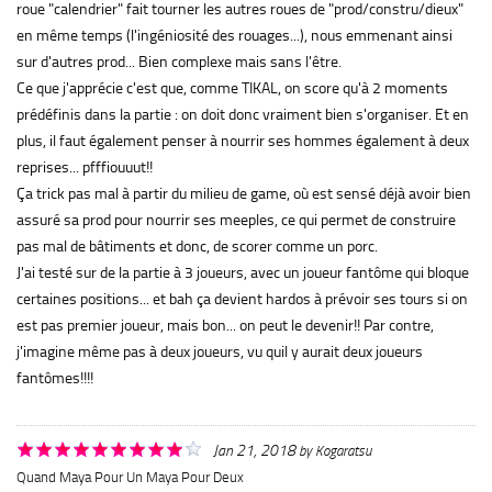
roue "calendrier" fait tourner les autres roues de "prod/constru/dieux"
en même temps (l'ingéniosité des rouages...), nous emmenant ainsi
sur d'autres prod... Bien complexe mais sans l'être.
Ce que j'apprécie c'est que, comme TIKAL, on score qu'à 2 moments
prédéfinis dans la partie : on doit donc vraiment bien s'organiser. Et en
plus, il faut également penser à nourrir ses hommes également à deux
reprises... pfffiouuut!!
Ça trick pas mal à partir du milieu de game, où est sensé déjà avoir bien
assuré sa prod pour nourrir ses meeples, ce qui permet de construire
pas mal de bâtiments et donc, de scorer comme un porc.
J'ai testé sur de la partie à 3 joueurs, avec un joueur fantôme qui bloque
certaines positions... et bah ça devient hardos à prévoir ses tours si on
est pas premier joueur, mais bon... on peut le devenir!! Par contre,
j'imagine même pas à deux joueurs, vu quil y aurait deux joueurs
fantômes!!!!
Jan 21, 2018
by
Kogaratsu
Quand Maya Pour Un Maya Pour Deux