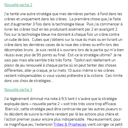
Nouvelle partie 2
J’ai tenté une autre stratégie que mes dernières parties: à fond dans les
crânes et uniquement dans les crânes. La première chose que j’ai faite
est d’augmenter 3 fois dans la technologie bleue. Puis j’ai commencer à
livrer les crânes tout en les produisant aisément par 2 en avançant 2
fois sur la technologie bleue me donnant à chaque fois un crâne contre
un cube de bois. Cubes que j’obtiens sur la roue du maïs ou en livrant un
crâne dans les dernières cases de la roue des crânes ou enfin lors des
décomptes bruns. Je suis resté à 4 ouvriers lors de la partie qui m’a bien
réussi avec plus de 95 points au final. Est-ce la stratégie ultime? Je ne
sais pas mais elle semble très très forte. Tzolkin est réellement un
plaisir de jeu renouvelé à chaque partie où on peut tenter des choses
différentes, aller je craque, je lui mets 10 aussi même si les crânes
restent indispensables si vous voulez prétendre à la victoire. Ceci limite
donc vos choix de stratégies…
Nouvelle partie 3
J’ai légèrement diminué ma note à 9,5 tant il s’avère que la stratégie
expliquée dans « nouvelle partie 2 » soit très très voire trop efficace.
Bien sûr, cette stratégie peut être contrcarrée par les autres joueurs si
ils décident de suivre la même rendant par là les actions plus chère et
l’action premier joueur encore plus indispensable. Heureusement, pour
ce magnifique jeu, l’extension
Tribes & Prophecies
vient corriger ce petit