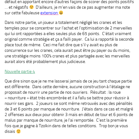
défaut en apportant encore d’autres façons de scorer des points positifs
… et négatifs
D’ailleurs, je m’en vais de ce pas augmenter ma note
sur cette fabuleuse
extension
Dans notre partie, un joueur a totalement négligé les cranes et les
temples pour se concentrer sur l’achat et l’optimisation de 2 merveilles
qui lui ont rapportées a elles seules plus de 65 points. C’était vraiment
original comme stratégie et ça a failli payer. Ca lui a rapporté la seconde
place tout de même. Ceci me fait dire que s’il y avait eu plus de
concurrence sur les cranes, cela aurait peut être pu payer ou du moins,
une stratégie moins 100% cranes et plus partagée avec les merveilles
aurait alors été probablement plus judicieuse.
Nouvelle partie 4
Que dire sinon que je ne me lasserai jamais de ce jeu tant chaque partie
est différente. Dans cette dernière, aucune construction à l’étalage ne
proposait de nourrir une partie de nos ouvriers. Résultat : la roue
« nourriture » état très encombrée et il a fallu se battre pour réussir à
nourrir ses gars. 2 joueurs se sont même retrouvés avec des pénalités
de 3 et 6 points par manque de nourriture. J’étais dans ce cas et malgré
2 offenses aux dieux pour obtenir 3 maïs en début de tour et 6 points de
malus par manque de nourriture, je l’ai remportée. C’est la première
fois que je gagne à Tzolkin dans de telles conditions. Trop bon je vous
disais