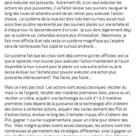
peut exécuter est puissante. Autrement dit, si on veut exécuter les
actions les plus puissantes, il va falloir laisser ses ouvriers naviguer le
long des roues et attendre avant de les retirer pour exécuter l’action
choisie. Le système de la roue est donc très bien vu mais aurait tout
aussi bien pu être représenté par des ouvriers placés sur une échelle et
à chaque tour ils descenderaient d’un cran. Je suis donc légèrement déçu
par ce sytème car j’attendais encore plus d’innovation. Néanmoins, je
fais mon difficile là et cela reste un système magnifique qui j’espère
sera de nombreuses fois copié et surtout amélioré…
Ce système fait que les choix sont déjà comme ça très difficiles: est ce
que je reprends mon ouvrier pour exécuter l’action maintenant et l’avoir
disponible le tour suivant pour le placer sur une autre action ou je le
laisse évoluer sur l’échelle pour pouvoir exécuter une action plus
puissante ultérieurement? Pas facile, pas facile…
Mais ce n’est pas tout! Les actions sont assez classiques: récolter du
maïs (= de l’argent), récolter des matières premières (bois, pierre ou or),
récolter un crâne, acquérir une technologie au coût d’1 à 3 matières
premières (cela dépend de la puissance de la technologie) afin d’obtenir
des bonus à certaines actions, acquérir des cartes donnant des PVs et
d’autres bonus, évoluer le long des 3 temples mayas afin d’obtenir des
PVs, gagner 1 ouvrier supplémentaire, payer un crâne pour obtenir des
PVs. Mais malgré qu’elles soient assez classiques, les actions sont très
nombreuses et permettent des stratégies différentes: viser à gagner un