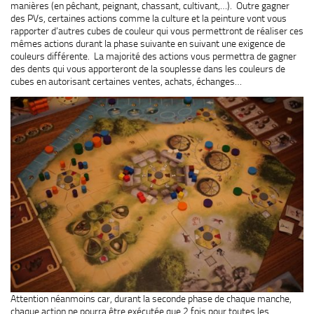
manières (en pêchant, peignant, chassant, cultivant,…). Outre gagner
des PVs, certaines actions comme la culture et la peinture vont vous
rapporter d’autres cubes de couleur qui vous permettront de réaliser ces
mêmes actions durant la phase suivante en suivant une exigence de
couleurs différente. La majorité des actions vous permettra de gagner
des dents qui vous apporteront de la souplesse dans les couleurs de
cubes en autorisant certaines ventes, achats, échanges…
Attention néanmoins car, durant la seconde phase de chaque manche,
chaque action ne pourra être exécutée que 2 fois pour toutes les