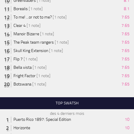
Greenvaders
[1 note]
8.1
Borealis
[1 note]
8.1
To me! ...or not to me?
[1 note]
7.65
Clear 4
[1 note]
7.65
Manoir Bizarre
[1 note]
7.65
The Peak team rangers
[1 note]
7.65
Skull King Extension
[1 note]
7.65
Flip 7
[1 note]
7.65
Bella vista
[1 note]
7.65
Fright Factor
[1 note]
7.65
Botswana
[1 note]
7.65
TOP SWATSH
des 4 derniers mois
Puerto Rico 1897: Special Edition
10
Horizonte
10