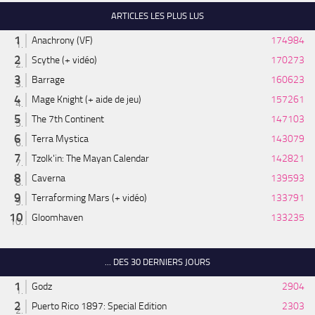
ARTICLES LES PLUS LUS
Anachrony (VF)
174984
Scythe (+ vidéo)
170273
Barrage
160623
Mage Knight (+ aide de jeu)
157261
The 7th Continent
147103
Terra Mystica
143079
Tzolk'in: The Mayan Calendar
142821
Caverna
139593
Terraforming Mars (+ vidéo)
133791
Gloomhaven
133235
... DES 30 DERNIERS JOURS
Godz
2904
Puerto Rico 1897: Special Edition
2303