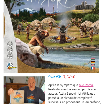
SwatSh
:
7,5/10
Après le sympathique
Ave Roma
,
Prehistory est le second jeu de son
auteur, Attila Szogyi. Ici, Attila est
passé à un niveau de complexité
supérieur en proposant un jeu profond,