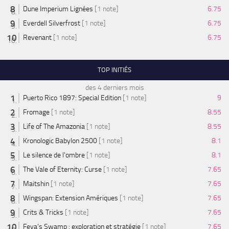
Dune Imperium Lignées
[1 note]
6.75
Everdell Silverfrost
[1 note]
6.75
Revenant
[1 note]
6.75
TOP INITIÉS
des 4 derniers mois
Puerto Rico 1897: Special Edition
[1 note]
9
Fromage
[1 note]
8.55
Life of The Amazonia
[1 note]
8.55
Kronologic Babylon 2500
[1 note]
8.1
Le silence de l'ombre
[1 note]
8.1
The Vale of Eternity: Curse
[1 note]
7.65
Maitshin
[1 note]
7.65
Wingspan: Extension Amériques
[1 note]
7.65
Crits & Tricks
[1 note]
7.65
Feya’s Swamp : exploration et stratégie
[1 note]
7.65