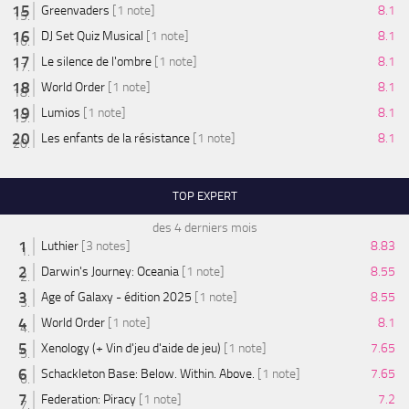
Greenvaders
[1 note]
8.1
DJ Set Quiz Musical
[1 note]
8.1
Le silence de l'ombre
[1 note]
8.1
World Order
[1 note]
8.1
Lumios
[1 note]
8.1
Les enfants de la résistance
[1 note]
8.1
TOP EXPERT
des 4 derniers mois
Luthier
[3 notes]
8.83
Darwin's Journey: Oceania
[1 note]
8.55
Age of Galaxy - édition 2025
[1 note]
8.55
World Order
[1 note]
8.1
Xenology (+ Vin d'jeu d'aide de jeu)
[1 note]
7.65
Schackleton Base: Below. Within. Above.
[1 note]
7.65
Federation: Piracy
[1 note]
7.2