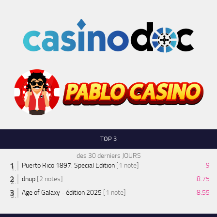
TOP 3
des 30 derniers JOURS
Puerto Rico 1897: Special Edition
[1 note]
9
dnup
[2 notes]
8.75
Age of Galaxy - édition 2025
[1 note]
8.55