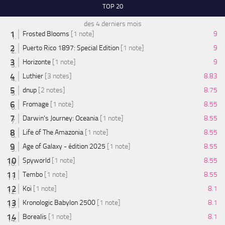
TOP 20
des 4 derniers mois
Frosted Blooms
[1 note]
9
Puerto Rico 1897: Special Edition
[1 note]
9
Horizonte
[1 note]
9
Luthier
[3 notes]
8.83
dnup
[2 notes]
8.75
Fromage
[1 note]
8.55
Darwin's Journey: Oceania
[1 note]
8.55
Life of The Amazonia
[1 note]
8.55
Age of Galaxy - édition 2025
[1 note]
8.55
Spyworld
[1 note]
8.55
Tembo
[1 note]
8.55
Koi
[1 note]
8.1
Kronologic Babylon 2500
[1 note]
8.1
Borealis
[1 note]
8.1