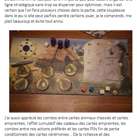
ligne stratégique sans trop se disperser pour optimiser, mais il est
certain que l’on fera plusieurs choses dans la partie, cette souplesse
dans le jeu si elle peut parfois perdre certains jouer, je le comprends, me
plait beaucoup et évite tout ennui.
J’ai aussi apprécié les combos entre cartes animaux chassés et cartes
empreintes, l’effet cumulatif des cadeaux des cartes empreintes, les
combos entre nos actions préférés et les cartes PVs fin de partie
conditionnels des cartes cérémonies… De la richesse et des