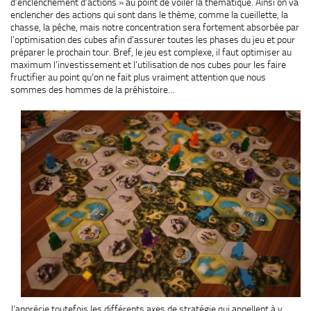
d’enclenchement d’actions » au point de voiler la thématique. Ainsi on va
enclencher des actions qui sont dans le thème, comme la cueillette, la
chasse, la pêche, mais notre concentration sera fortement absorbée par
l’optimisation des cubes afin d’assurer toutes les phases du jeu et pour
préparer le prochain tour. Bref, le jeu est complexe, il faut optimiser au
maximum l’investissement et l’utilisation de nos cubes pour les faire
fructifier au point qu’on ne fait plus vraiment attention que nous
sommes des hommes de la préhistoire…
J’apprécie toutefois les différents axes de stratégie qui appellent à y