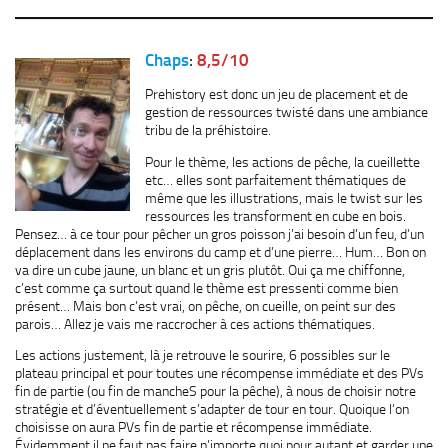
Chaps
:
8,5/10
Prehistory est donc un jeu de placement et de
gestion de ressources twisté dans une ambiance
tribu de la préhistoire.
Pour le thème, les actions de pêche, la cueillette
etc… elles sont parfaitement thématiques de
même que les illustrations, mais le twist sur les
ressources les transforment en cube en bois.
Pensez… à ce tour pour pêcher un gros poisson j’ai besoin d’un feu, d’un
déplacement dans les environs du camp et d’une pierre… Hum… Bon on
va dire un cube jaune, un blanc et un gris plutôt. Oui ça me chiffonne,
c’est comme ça surtout quand le thème est pressenti comme bien
présent… Mais bon c’est vrai, on pêche, on cueille, on peint sur des
parois… Allez je vais me raccrocher à ces actions thématiques.
Les actions justement, là je retrouve le sourire, 6 possibles sur le
plateau principal et pour toutes une récompense immédiate et des PVs
fin de partie (ou fin de mancheS pour la pêche), à nous de choisir notre
stratégie et d’éventuellement s’adapter de tour en tour. Quoique l’on
choisisse on aura PVs fin de partie et récompense immédiate.
Évidemment il ne faut pas faire n’importe quoi pour autant et garder une