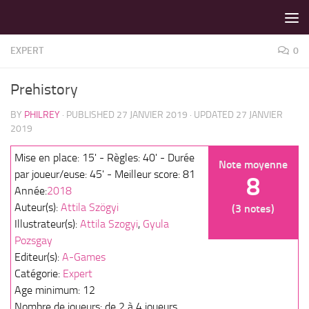
LES MEILLEURS JEUX SONT SUR VIN D'JEU !
Skip to content
EXPERT
0
Prehistory
BY
PHILREY
· PUBLISHED
27 JANVIER 2019
· UPDATED
27 JANVIER
2019
Mise en place: 15' - Règles: 40' - Durée
Note moyenne
par joueur/euse: 45' - Meilleur score: 81
8
Année:
2018
Auteur(s):
Attila Szögyi
(3 notes)
Illustrateur(s):
Attila Szogyi
,
Gyula
Pozsgay
Editeur(s):
A-Games
Catégorie:
Expert
Age minimum: 12
Nombre de joueurs: de 2 à 4 joueurs