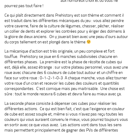
aux nombreux choix et où vous ne
pourrez pas tout faire !
Ce qui plaît directement dans Prehistory est son thème et comment il
est traduit dans les différentes mécaniques du jeu : vous allez peindre
votre caverne, faire de la culture de légumes, chasser, pêcher, réaliser
un collier de dents et explorer les contrées pour y ériger des dolmens à
la gloire de dieux anciens. On y jouerait bien avec une peau d’ours autour
du corps tellement on est plongé dans le thème
La mécanique d’action est très originale, un peu complexe et fort
touffue. Prehistory se joue en 6 manches subdivisées chacune en
différentes phases. La première est la phase de récolte de cubes qui
est, déjà elle, assez étrange : sur votre plateau personnel, vous avez une
roue avec chacune des 6 couleurs de cube tout autour et un chiffre en
face sur votre roue : 0-1-2-1-0-3 A chaque manche, vous allez tourner
votre roue d’un cran et recevoir les cubes des couleurs et quantités
correspondantes. C’est comique mais peu maitrisable. Une chose est
sûre : tout le monde recevra 6 cubes et devra faire au mieux avec ça.
La seconde phase consiste à dépenser ces cubes pour réaliser les
différentes actions. Ce qui est bien fait, c’est que l’exigence en couleur
de cube est assez souple et, même si vous n’avez pas reçu toutes les
couleurs qui vous auraient convenu le mieux, vous pourrez toujours vous
en sortir avec ce que vous avez. Les actions vont dans tous les sens
mais permettent principalement de gagner des PVs de différentes