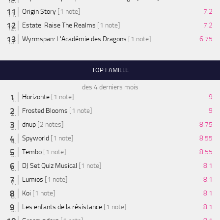
Origin Story
[1 note]
7.2
Estate: Raise The Realms
[1 note]
7.2
Wyrmspan: L'Académie des Dragons
[1 note]
6.75
TOP FAMILLE
des 4 derniers mois
Horizonte
[1 note]
9
Frosted Blooms
[1 note]
9
dnup
[2 notes]
8.75
Spyworld
[1 note]
8.55
Tembo
[1 note]
8.55
DJ Set Quiz Musical
[1 note]
8.1
Lumios
[1 note]
8.1
Koi
[1 note]
8.1
Les enfants de la résistance
[1 note]
8.1