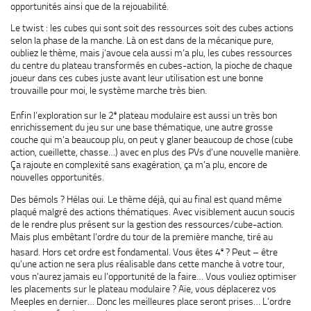
opportunités ainsi que de la rejouabilité.
Le twist : les cubes qui sont soit des ressources soit des cubes actions
selon la phase de la manche. Là on est dans de la mécanique pure,
oubliez le thème, mais j’avoue cela aussi m’a plu, les cubes ressources
du centre du plateau transformés en cubes-action, la pioche de chaque
joueur dans ces cubes juste avant leur utilisation est une bonne
trouvaille pour moi, le système marche très bien.
e
Enfin l’exploration sur le 2
plateau modulaire est aussi un très bon
enrichissement du jeu sur une base thématique, une autre grosse
couche qui m’a beaucoup plu, on peut y glaner beaucoup de chose (cube
action, cueillette, chasse…) avec en plus des PVs d’une nouvelle manière.
Ça rajoute en complexité sans exagération, ça m’a plu, encore de
nouvelles opportunités.
Des bémols ? Hélas oui. Le thème déjà, qui au final est quand même
plaqué malgré des actions thématiques. Avec visiblement aucun soucis
de le rendre plus présent sur la gestion des ressources/cube-action.
Mais plus embêtant l’ordre du tour de la première manche, tiré au
e
hasard. Hors cet ordre est fondamental. Vous êtes 4
? Peut – être
qu’une action ne sera plus réalisable dans cette manche à votre tour,
vous n’aurez jamais eu l’opportunité de la faire… Vous vouliez optimiser
les placements sur le plateau modulaire ? Aïe, vous déplacerez vos
Meeples en dernier… Donc les meilleures place seront prises… L’ordre