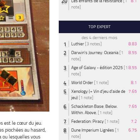
Les enfants de la résistance
[1
8.1
note]
TOP EXPERT
des 4 derniers mois
Luthier
[3 notes]
8.83
Darwin's Journey: Oceania
[1
8.55
note]
Age of Galaxy - édition 2025
[1
8.55
note]
World Order
[1 note]
8.1
Xenology (+ Vin d'jeu d'aide de
7.65
jeu)
[1 note]
Schackleton Base: Below.
7.65
Within. Above.
[1 note]
Federation: Piracy
[1 note]
7.2
es est le cœur du jeu.
es piochées au hasard,
Dune Imperium Lignées
[1
6.75
a ou lesquelles vous
note]