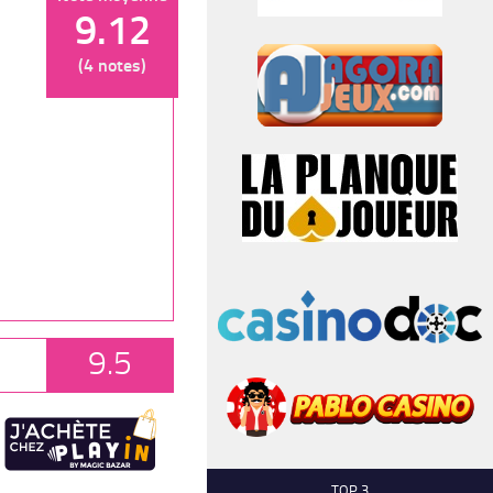
9.12
(4 notes)
9.5
TOP 3