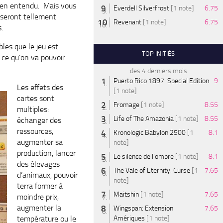
bien entendu. Mais vous
Everdell Silverfrost
[1 note]
6.75
 seront tellement
Revenant
[1 note]
6.75
.
bles que le jeu est
TOP INITIÉS
 ce qu’on va pouvoir
des 4 derniers mois
Puerto Rico 1897: Special Edition
9
Les effets des
[1 note]
cartes sont
Fromage
[1 note]
8.55
multiples:
Life of The Amazonia
[1 note]
8.55
échanger des
ressources,
Kronologic Babylon 2500
[1
8.1
augmenter sa
note]
production, lancer
Le silence de l'ombre
[1 note]
8.1
des élevages
The Vale of Eternity: Curse
[1
7.65
d’animaux, pouvoir
note]
terra former à
Maitshin
[1 note]
7.65
moindre prix,
augmenter la
Wingspan: Extension
7.65
température ou le
Amériques
[1 note]