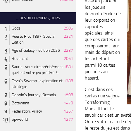
mise en place où
les joueurs
devront décider de
... DES 30 DERNIERS JOURS
leur corporation (=
capacités
Godz
2905
spéciales) ainsi
Puerto Rico 1897: Special
2321
que des cartes qui
Edition
composeront leur
Age of Galaxy - édition 2025
2237
main de départ en
les achetant
Revenant
2061
parmi 10 cartes
Sauriez vous dire précisément
1881
piochées au
quel est votre jeu préféré ?...
hasard.
Feya’s Swamp : exploration et
1788
stratégie
C’est dans ces
Darwin's Journey: Oceania
1508
cartes que se joue
Terraforming
Botswana
1478
Mars. Il faut le
Federation: Piracy
1367
savoir car c’est un syst
Spyworld
1277
Outre votre main de dép
le reste du jeu est dan