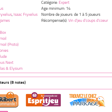
Catégorie:
Expert
us
Age minimum: 14
ryxelius
,
Isaac Fryxelius
Nombre de joueurs: de 1 à 5 joueurs
 games
Récompense(s):
Vin d'jeu d'coups d'coeur
 Box
moil
moil (Proto)
onies
lude
nus Next
llas & Elysium
teurs (8 notes)