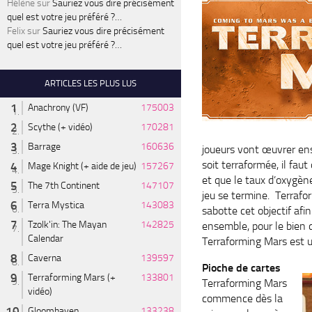
Hélène
sur
Sauriez vous dire précisément
quel est votre jeu préféré ?…
Felix
sur
Sauriez vous dire précisément
quel est votre jeu préféré ?…
ARTICLES LES PLUS LUS
Anachrony (VF)
175003
Scythe (+ vidéo)
170281
Barrage
160636
joueurs vont œuvrer ens
soit terraformée, il fa
Mage Knight (+ aide de jeu)
157267
et que le taux d’oxygèn
The 7th Continent
147107
jeu se termine. Terra
Terra Mystica
143083
sabotte cet objectif af
Tzolk'in: The Mayan
142825
ensemble, pour le bien 
Calendar
Terraforming Mars est u
Caverna
139597
Pioche de cartes
Terraforming Mars (+
133801
Terraforming Mars
vidéo)
commence dès la
Gloomhaven
133238