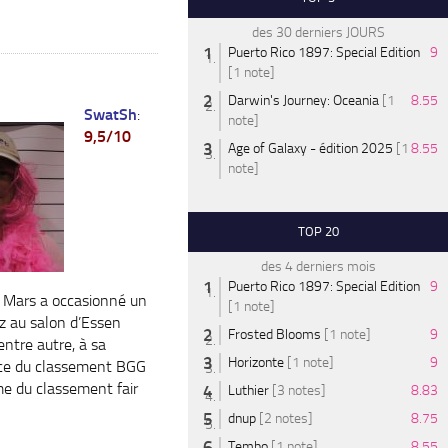
des 30 derniers JOURS
Puerto Rico 1897: Special Edition
9
[1 note]
Darwin's Journey: Oceania
[1
8.55
SwatSh
:
note]
9,5/10
Age of Galaxy - édition 2025
[1
8.55
note]
TOP 20
des 4 derniers mois
Puerto Rico 1897: Special Edition
9
 Mars a occasionné un
[1 note]
zz au salon d’Essen
Frosted Blooms
[1 note]
9
entre autre, à sa
Horizonte
[1 note]
9
ace du classement BGG
me du classement fair
Luthier
[3 notes]
8.83
dnup
[2 notes]
8.75
Tembo
[1 note]
8.55