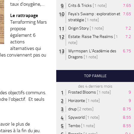
taux d’oxygène,…
Crits & Tricks
[1 note]
7.65
Feya’s Swamp : exploration et
7.65
Le rattrapage
stratégie
[1 note]
Terraforming Mars
propose
Origin Story
[1 note]
7.2
également 6
Estate: Raise The Realms
[1
7.2
actions
note]
alternatives qui
Wyrmspan: L'Académie des
6.75
e les conviennent pas ou
Dragons
[1 note]
TOP FAMILLE
des 4 derniers mois
nt des objectifs communs.
Frosted Blooms
[1 note]
9
dre l’objectif. Et seuls
Horizonte
[1 note]
9
dnup
[2 notes]
8.75
Spyworld
[1 note]
8.55
avoir le plus de
Tembo
[1 note]
8.55
aires à la fin du jeu.