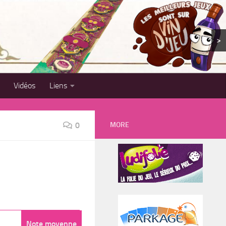
>
Vidéos
Liens
MORE
0
Note moyenne