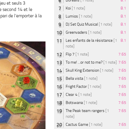
Borealis
[1 note]
8.1
jeu et seuls 3
Koi
[1 note]
8.1
le second 14 et le
pari de l’emporter à la
Lumios
[1 note]
8.1
DJ Set Quiz Musical
[1 note]
8.1
Greenvaders
[1 note]
8.1
Les enfants de la résistance
[1
8.1
note]
Flip 7
[1 note]
7.65
To me! ...or not to me?
[1 note]
7.65
Skull King Extension
[1 note]
7.65
Bella vista
[1 note]
7.65
Fright Factor
[1 note]
7.65
Clear 4
[1 note]
7.65
Botswana
[1 note]
7.65
The Peak team rangers
[1
7.65
note]
Cactus Game
[1 note]
7.65