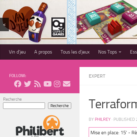
Skip to content
<
Vin d’jeu
A propos
Tous les d’jeux
Nos Tops
Es
FOLLOW:
EXPERT
Terraform
Recherche
Recherche
BY
PHILREY
· PUBLISHED
Mise en place: 15' - Règ