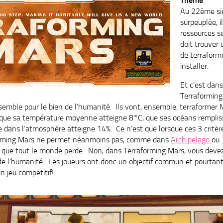
Thème
Au 22ème sièc
surpeuplée, i
ressources s
doit trouver 
de terraform
installer.
Et c’est dan
Terraformin
emble pour le bien de l’humanité. Ils vont, ensemble, terraformer
ut que sa température moyenne atteigne 8°C, que ses océans remplis
e dans l’atmosphère atteigne 14%. Ce n’est que lorsque ces 3 critère
forming Mars ne permet néanmoins pas, comme dans
Archipelago
ou
in que tout le monde perde. Non, dans Terraforming Mars, vous deve
de l’humanité. Les joueurs ont donc un objectif commun et pourtant i
n jeu compétitif!