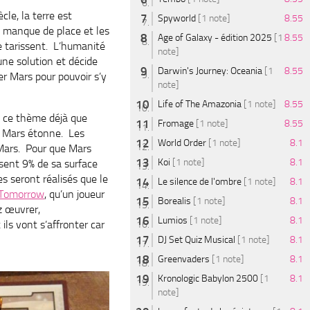
le, la terre est
Spyworld
[1 note]
8.55
l manque de place et les
Age of Galaxy - édition 2025
[1
8.55
e tarissent. L’humanité
note]
une solution et décide
Darwin's Journey: Oceania
[1
8.55
er Mars pour pouvoir s’y
note]
Life of The Amazonia
[1 note]
8.55
s ce thème déjà que
Fromage
[1 note]
8.55
g Mars étonne. Les
World Order
[1 note]
8.1
 Mars. Pour que Mars
Koi
[1 note]
8.1
sent 9% de sa surface
s seront réalisés que le
Le silence de l'ombre
[1 note]
8.1
Tomorrow
, qu’un joueur
Borealis
[1 note]
8.1
z œuvrer,
Lumios
[1 note]
8.1
ls vont s’affronter car
DJ Set Quiz Musical
[1 note]
8.1
Greenvaders
[1 note]
8.1
Kronologic Babylon 2500
[1
8.1
note]