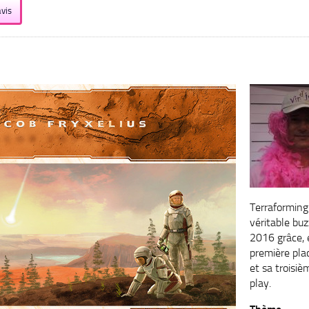
vis
Terraforming
véritable bu
2016 grâce, 
première pl
et sa troisiè
play.