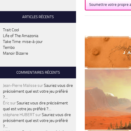
Soumettre votre propre a
ARTICLES RÉCENTS
Trait Cool
Life of The Amazonia
Take Time: mise-à-jour
Tembo
Manoir Bizarre
COMMENTAIRES RÉCENTS
Jean-Pierre Malisse
sur
Sauriez vous dire
précisément quel est votre jeu préféré
?…
Éric
sur
Sauriez vous dire précisément
quel est votre jeu préféré ?…
stéphane HUBERT
sur
Sauriez vous dire
précisément quel est votre jeu préféré
?…