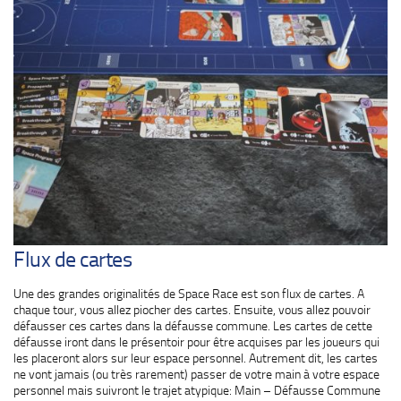
Flux de cartes
Une des grandes originalités de Space Race est son flux de cartes. A
chaque tour, vous allez piocher des cartes. Ensuite, vous allez pouvoir
défausser ces cartes dans la défausse commune. Les cartes de cette
défausse iront dans le présentoir pour être acquises par les joueurs qui
les placeront alors sur leur espace personnel. Autrement dit, les cartes
ne vont jamais (ou très rarement) passer de votre main à votre espace
personnel mais suivront le trajet atypique: Main – Défausse Commune