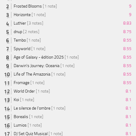
Frosted Blooms
[1 note]
9
Horizonte
[1 note]
9
Luthier
[3 notes]
8.83
dnup
[2 notes]
8.75
Tembo
[1 note]
8.55
Spyworld
[1 note]
8.55
Age of Galaxy - édition 2025
[1 note]
8.55
Darwin's Journey: Oceania
[1 note]
8.55
Life of The Amazonia
[1 note]
8.55
Fromage
[1 note]
8.55
World Order
[1 note]
8.1
Koi
[1 note]
8.1
Le silence de l'ombre
[1 note]
8.1
Borealis
[1 note]
8.1
Lumios
[1 note]
8.1
DJ Set Quiz Musical
[1 note]
8.1