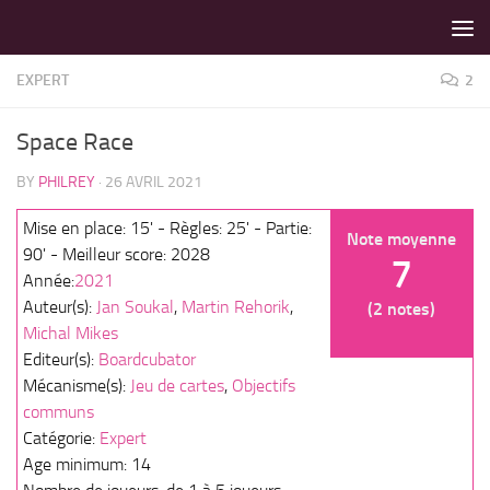
LES MEILLEURS JEUX SONT SUR VIN D'JEU !
Skip to content
EXPERT
2
Space Race
BY
PHILREY
·
26 AVRIL 2021
Mise en place: 15' - Règles: 25' - Partie:
Note moyenne
90' - Meilleur score: 2028
7
Année:
2021
Auteur(s):
Jan Soukal
,
Martin Rehorik
,
(2 notes)
Michal Mikes
Editeur(s):
Boardcubator
Mécanisme(s):
Jeu de cartes
,
Objectifs
communs
Catégorie:
Expert
Age minimum: 14