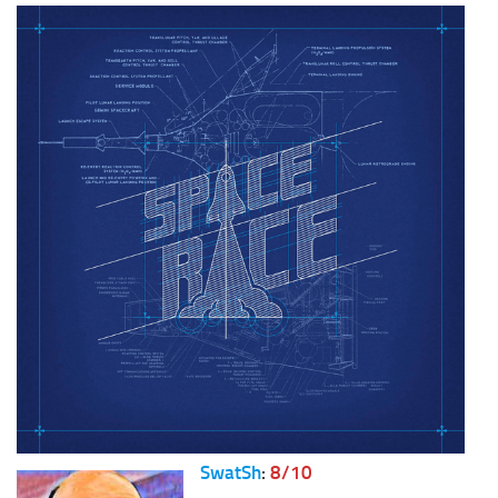
SwatSh
:
8/10