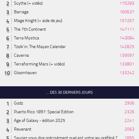
Scythe (+ vidéo)
170283
Barrage
160637
Mage Knight (+ aide de jeu)
157267
The 7th Continent
147111
Terra Mystica
143084
Tzolk'in: The Mayan Calendar
142825
Caverna
139597
Terraforming Mars (+ vidéo)
133801
Gloomhaven
133242
... DES 30 DERNIERS JOURS
Godz
2906
Puerto Rico 1897: Special Edition
2326
Age of Galaxy - édition 2025
2241
Revenant
2063
Sauriez vous dire précisément quel est votre jeu préféré ?...
1895