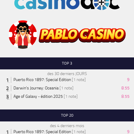
TOP 3
des 30 derniers JOURS
Puerto Rico 1897: Special Edition
[1 note]
9
Darwin's Journey: Oceania
[1 note]
8.55
Age of Galaxy - édition 2025
[1 note]
8.55
TOP 20
des 4 derniers mois
Puerto Rico 1897: Special Edition
[1 note]
9