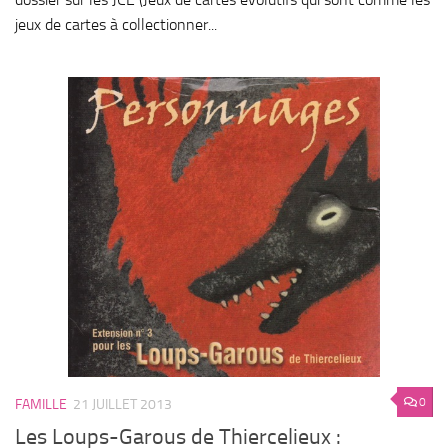
jeux de cartes à collectionner...
0
FAMILLE
21 JUILLET 2013
Les Loups-Garous de Thiercelieux :