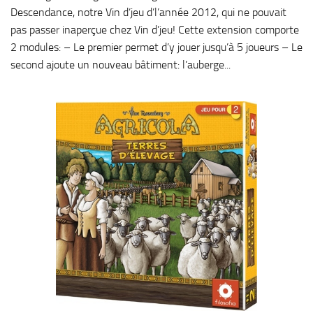
Descendance, notre Vin d’jeu d’l’année 2012, qui ne pouvait
pas passer inaperçue chez Vin d’jeu! Cette extension comporte
2 modules: – Le premier permet d’y jouer jusqu’à 5 joueurs – Le
second ajoute un nouveau bâtiment: l’auberge...