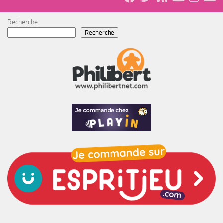
Recherche
Recherche