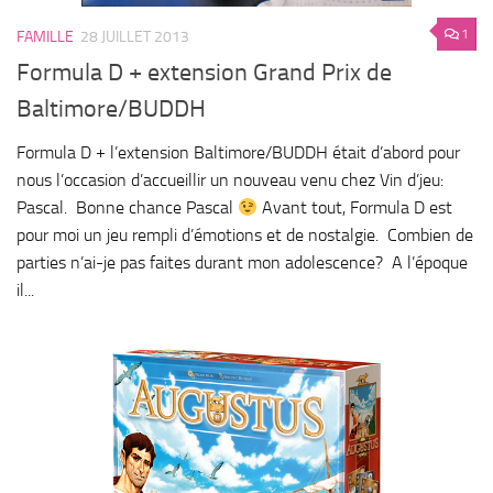
1
FAMILLE
28 JUILLET 2013
Formula D + extension Grand Prix de
Baltimore/BUDDH
Formula D + l’extension Baltimore/BUDDH était d’abord pour
nous l’occasion d’accueillir un nouveau venu chez Vin d’jeu:
Pascal. Bonne chance Pascal
Avant tout, Formula D est
pour moi un jeu rempli d’émotions et de nostalgie. Combien de
parties n’ai-je pas faites durant mon adolescence? A l’époque
il...