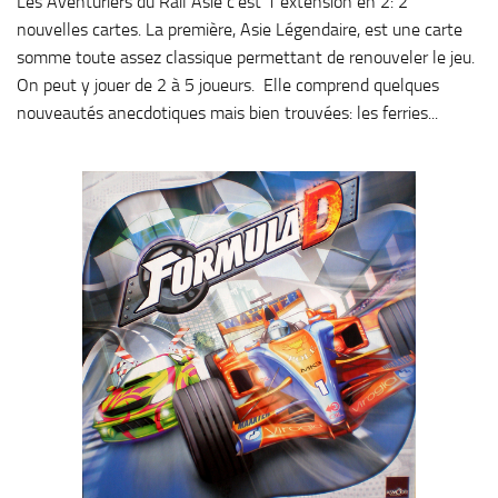
Les Aventuriers du Rail Asie c’est 1 extension en 2: 2
nouvelles cartes. La première, Asie Légendaire, est une carte
somme toute assez classique permettant de renouveler le jeu.
On peut y jouer de 2 à 5 joueurs. Elle comprend quelques
nouveautés anecdotiques mais bien trouvées: les ferries...