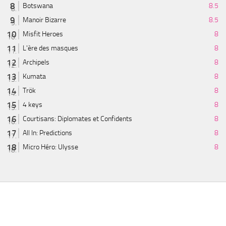
Botswana
8.5
Manoir Bizarre
8.5
Misfit Heroes
8
L'ère des masques
8
Archipels
8
Kumata
8
Trök
8
4 keys
8
Courtisans: Diplomates et Confidents
8
All In: Predictions
8
Micro Héro: Ulysse
8