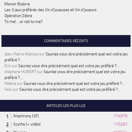
Manoir Bizarre
Les 3 jeux préférés des Vin d’joueuses et Vin d’joueurs
Opération Zèbre
To me! …or not to me?
COMMENTAIRES RÉCENTS
Jean-Pierre Malisse
sur
Sauriez vous dire précisément quel est votre jeu
préféré ?…
Éric
sur
Sauriez vous dire précisément quel est votre jeu préféré ?…
stéphane HUBERT
sur
Sauriez vous dire précisément quel est votre jeu
préféré ?…
Hélène
sur
Sauriez vous dire précisément quel est votre jeu préféré ?…
Felix
sur
Sauriez vous dire précisément quel est votre jeu préféré ?…
ARTICLES LES PLUS LUS
Anachrony (VF)
174976
Scythe (+ vidéo)
170267