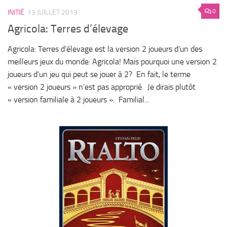
0
INITIÉ
13 JUILLET 2013
Agricola: Terres d’élevage
Agricola: Terres d’élevage est la version 2 joueurs d’un des
meilleurs jeux du monde: Agricola! Mais pourquoi une version 2
joueurs d’un jeu qui peut se jouer à 2? En fait, le terme
« version 2 joueurs » n’est pas approprié. Je dirais plutôt
« version familiale à 2 joueurs ». Familial...