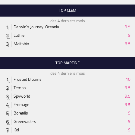
TOP CLEM
des 4 derniers mois
Darwin's Journey: Oceania
9.5
Luthier
9
Maitshin
8.5
TOP MARTINE
des 4 derniers mois
Frosted Blooms
10
Tembo
9.5
Spyworld
9.5
Fromage
9.5
Borealis
9
Greenvaders
9
Koi
9