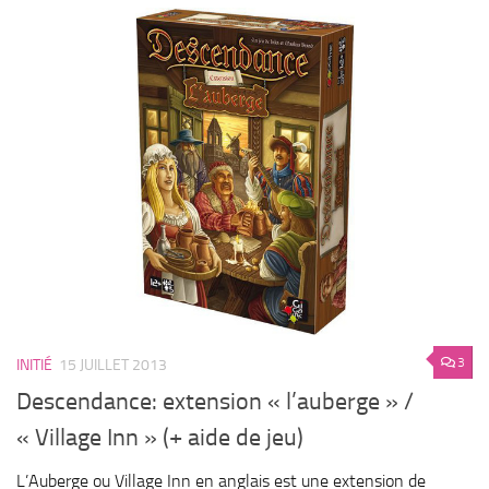
3
INITIÉ
15 JUILLET 2013
Descendance: extension « l’auberge » /
« Village Inn » (+ aide de jeu)
L’Auberge ou Village Inn en anglais est une extension de