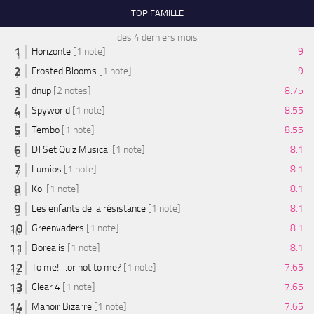
TOP FAMILLE
des 4 derniers mois
Horizonte
[1 note]
9
Frosted Blooms
[1 note]
9
dnup
[2 notes]
8.75
Spyworld
[1 note]
8.55
Tembo
[1 note]
8.55
DJ Set Quiz Musical
[1 note]
8.1
Lumios
[1 note]
8.1
Koi
[1 note]
8.1
Les enfants de la résistance
[1 note]
8.1
Greenvaders
[1 note]
8.1
Borealis
[1 note]
8.1
To me! ...or not to me?
[1 note]
7.65
Clear 4
[1 note]
7.65
Manoir Bizarre
[1 note]
7.65