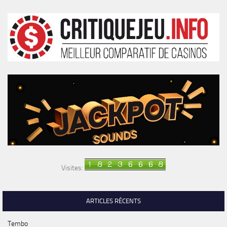
Visites:
ARTICLES RÉCENTS
Tembo