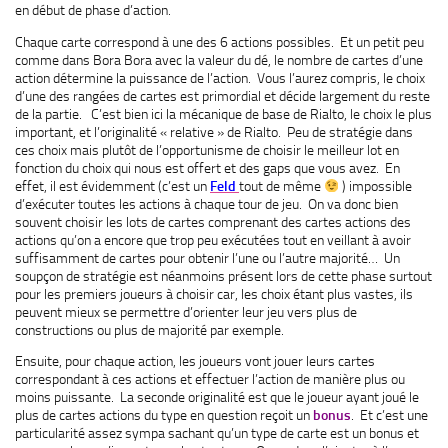
en début de phase d’action.
Chaque carte correspond à une des 6 actions possibles. Et un petit peu
comme dans Bora Bora avec la valeur du dé, le nombre de cartes d’une
action détermine la puissance de l’action. Vous l’aurez compris, le choix
d’une des rangées de cartes est primordial et décide largement du reste
de la partie. C’est bien ici la mécanique de base de Rialto, le choix le plus
important, et l’originalité « relative » de Rialto. Peu de stratégie dans
ces choix mais plutôt de l’opportunisme de choisir le meilleur lot en
fonction du choix qui nous est offert et des gaps que vous avez. En
effet, il est évidemment (c’est un
Feld
tout de même
) impossible
d’exécuter toutes les actions à chaque tour de jeu. On va donc bien
souvent choisir les lots de cartes comprenant des cartes actions des
actions qu’on a encore que trop peu exécutées tout en veillant à avoir
suffisamment de cartes pour obtenir l’une ou l’autre majorité… Un
soupçon de stratégie est néanmoins présent lors de cette phase surtout
pour les premiers joueurs à choisir car, les choix étant plus vastes, ils
peuvent mieux se permettre d’orienter leur jeu vers plus de
constructions ou plus de majorité par exemple.
Ensuite, pour chaque action, les joueurs vont jouer leurs cartes
correspondant à ces actions et effectuer l’action de manière plus ou
moins puissante. La seconde originalité est que le joueur ayant joué le
plus de cartes actions du type en question reçoit un
bonus
. Et c’est une
particularité assez sympa sachant qu’un type de carte est un bonus et