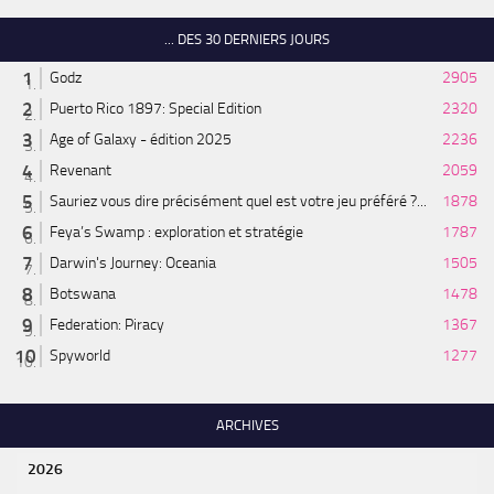
... DES 30 DERNIERS JOURS
Godz
2905
Puerto Rico 1897: Special Edition
2320
Age of Galaxy - édition 2025
2236
Revenant
2059
Sauriez vous dire précisément quel est votre jeu préféré ?...
1878
Feya’s Swamp : exploration et stratégie
1787
Darwin's Journey: Oceania
1505
Botswana
1478
Federation: Piracy
1367
Spyworld
1277
ARCHIVES
2026