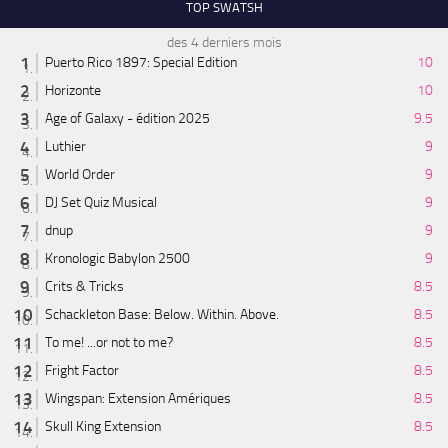
TOP SWATSH
des 4 derniers mois
Puerto Rico 1897: Special Edition
10
Horizonte
10
Age of Galaxy - édition 2025
9.5
Luthier
9
World Order
9
DJ Set Quiz Musical
9
dnup
9
Kronologic Babylon 2500
9
Crits & Tricks
8.5
Schackleton Base: Below. Within. Above.
8.5
To me! ...or not to me?
8.5
Fright Factor
8.5
Wingspan: Extension Amériques
8.5
Skull King Extension
8.5