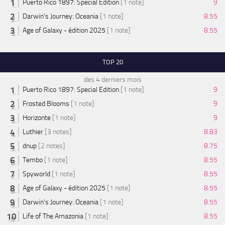
Puerto Rico 1897: Special Edition
[1 note]
9
Darwin's Journey: Oceania
[1 note]
8.55
Age of Galaxy - édition 2025
[1 note]
8.55
TOP 20
des 4 derniers mois
Puerto Rico 1897: Special Edition
[1 note]
9
Frosted Blooms
[1 note]
9
Horizonte
[1 note]
9
Luthier
[3 notes]
8.83
dnup
[2 notes]
8.75
Tembo
[1 note]
8.55
Spyworld
[1 note]
8.55
Age of Galaxy - édition 2025
[1 note]
8.55
Darwin's Journey: Oceania
[1 note]
8.55
Life of The Amazonia
[1 note]
8.55