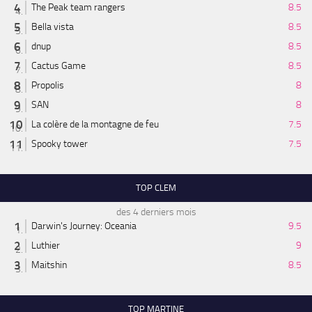
The Peak team rangers
8.5
Bella vista
8.5
dnup
8.5
Cactus Game
8.5
Propolis
8
SAN
8
La colère de la montagne de feu
7.5
Spooky tower
7.5
TOP CLEM
des 4 derniers mois
Darwin's Journey: Oceania
9.5
Luthier
9
Maitshin
8.5
TOP MARTINE