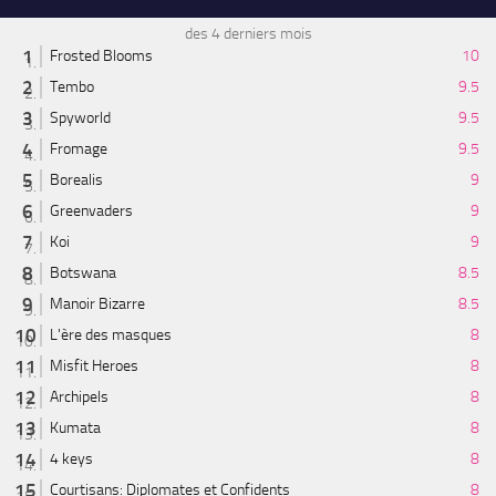
des 4 derniers mois
Frosted Blooms
10
Tembo
9.5
Spyworld
9.5
Fromage
9.5
Borealis
9
Greenvaders
9
Koi
9
Botswana
8.5
Manoir Bizarre
8.5
L'ère des masques
8
Misfit Heroes
8
Archipels
8
Kumata
8
4 keys
8
Courtisans: Diplomates et Confidents
8