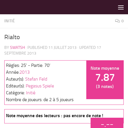
LES MEILLEURS JEUX SONT SUR VIN D'JEU !
Skip to content
INITIÉ
0
Rialto
BY
SWATSH
· PUBLISHED
11 JUILLET 2013
· UPDATED
17
SEPTEMBRE 2013
Règles: 25' - Partie: 70'
Note moyenne
Année:
2013
7.87
Auteur(s):
Stefan Feld
Editeur(s):
Pegasus Spiele
(3 notes)
Catégorie:
Initié
Nombre de joueurs: de 2 à 5 joueurs
Note moyenne des lecteurs : pas encore de note !
-.--