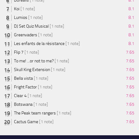
Borealis
[1 note]
8.1
Koi
[1 note]
8.1
Lumios
[1 note]
8.1
DJ Set Quiz Musical
[1 note]
8.1
Greenvaders
[1 note]
8.1
Les enfants de la résistance
[1 note]
8.1
Flip 7
[1 note]
7.65
To me! ...or not to me?
[1 note]
7.65
Skull King Extension
[1 note]
7.65
Bella vista
[1 note]
7.65
Fright Factor
[1 note]
7.65
Clear 4
[1 note]
7.65
Botswana
[1 note]
7.65
The Peak team rangers
[1 note]
7.65
Cactus Game
[1 note]
7.65