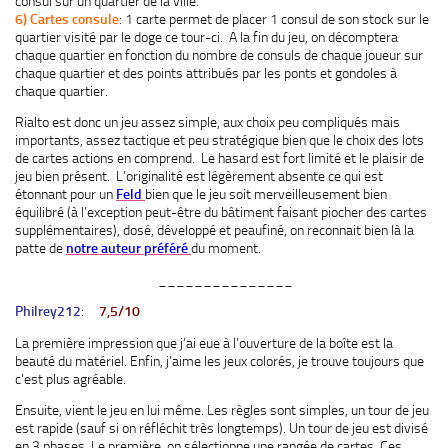
consul sur un quartier de la ville.
6) Cartes consule
: 1 carte permet de placer 1 consul de son stock sur le
quartier visité par le doge ce tour-ci. A la fin du jeu, on décomptera
chaque quartier en fonction du nombre de consuls de chaque joueur sur
chaque quartier et des points attribués par les ponts et gondoles à
chaque quartier.
Rialto est donc un jeu assez simple, aux choix peu compliqués mais
importants, assez tactique et peu stratégique bien que le choix des lots
de cartes actions en comprend. Le hasard est fort limité et le plaisir de
jeu bien présent. L’originalité est légèrement absente ce qui est
étonnant pour un
Feld
bien que le jeu soit merveilleusement bien
équilibré (à l’exception peut-être du bâtiment faisant piocher des cartes
supplémentaires), dosé, développé et peaufiné, on reconnait bien là la
patte de
notre auteur préféré
du moment.
_______________
Philrey212
:
7,5/10
La première impression que j’ai eue à l’ouverture de la boîte est la
beauté du matériel. Enfin, j’aime les jeux colorés, je trouve toujours que
c’est plus agréable.
Ensuite, vient le jeu en lui même. Les règles sont simples, un tour de jeu
est rapide (sauf si on réfléchit très longtemps). Un tour de jeu est divisé
en 3 phases. Le première, on sélectionne une rangée de cartes. Ces