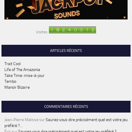
Visites:
ARTICLES RÉCENTS
Trait Cool
Life of The Amazonia
Take Time: mise-à-jour
Tembo
Manoir Bizarre
COMMENTAIRES RÉCENTS
Jean-Pierre Malisse
sur
Sauriez vous dire précisément quel est votre jeu
préféré ?…
Éric
sur
Sauriez vous dire précisément quel est votre jeu préféré ?…