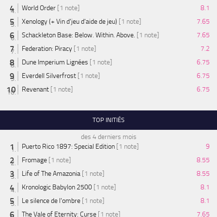
World Order
[1 note]
8.1
Xenology (+ Vin d'jeu d'aide de jeu)
[1 note]
7.65
Schackleton Base: Below. Within. Above.
[1 note]
7.65
Federation: Piracy
[1 note]
7.2
Dune Imperium Lignées
[1 note]
6.75
Everdell Silverfrost
[1 note]
6.75
Revenant
[1 note]
6.75
TOP INITIÉS
des 4 derniers mois
Puerto Rico 1897: Special Edition
[1 note]
9
Fromage
[1 note]
8.55
Life of The Amazonia
[1 note]
8.55
Kronologic Babylon 2500
[1 note]
8.1
Le silence de l'ombre
[1 note]
8.1
The Vale of Eternity: Curse
[1 note]
7.65