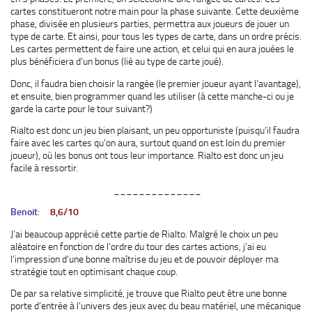
cartes constitueront notre main pour la phase suivante. Cette deuxième
phase, divisée en plusieurs parties, permettra aux joueurs de jouer un
type de carte. Et ainsi, pour tous les types de carte, dans un ordre précis.
Les cartes permettent de faire une action, et celui qui en aura jouées le
plus bénéficiera d’un bonus (lié au type de carte joué).
Donc, il faudra bien choisir la rangée (le premier joueur ayant l’avantage),
et ensuite, bien programmer quand les utiliser (à cette manche-ci ou je
garde la carte pour le tour suivant?)
Rialto est donc un jeu bien plaisant, un peu opportuniste (puisqu’il faudra
faire avec les cartes qu’on aura, surtout quand on est loin du premier
joueur), où les bonus ont tous leur importance. Rialto est donc un jeu
facile à ressortir.
______________
Benoit
:
8,6/10
J’ai beaucoup apprécié cette partie de Rialto. Malgré le choix un peu
aléatoire en fonction de l’ordre du tour des cartes actions, j’ai eu
l’impression d’une bonne maîtrise du jeu et de pouvoir déployer ma
stratégie tout en optimisant chaque coup.
De par sa relative simplicité, je trouve que Rialto peut être une bonne
porte d’entrée à l’univers des jeux avec du beau matériel, une mécanique