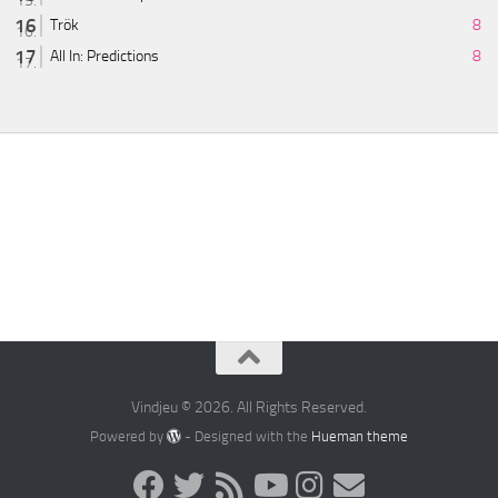
Trök
8
All In: Predictions
8
Vindjeu © 2026. All Rights Reserved.
Powered by
- Designed with the
Hueman theme