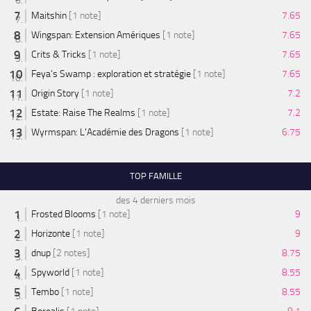
Maitshin
[1 note]
7.65
Wingspan: Extension Amériques
[1 note]
7.65
Crits & Tricks
[1 note]
7.65
Feya’s Swamp : exploration et stratégie
[1 note]
7.65
Origin Story
[1 note]
7.2
Estate: Raise The Realms
[1 note]
7.2
Wyrmspan: L'Académie des Dragons
[1 note]
6.75
TOP FAMILLE
des 4 derniers mois
Frosted Blooms
[1 note]
9
Horizonte
[1 note]
9
dnup
[2 notes]
8.75
Spyworld
[1 note]
8.55
Tembo
[1 note]
8.55