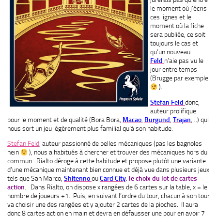
le moment où j’écris
ces lignes et le
moment où la fiche
sera publiée, ce soit
toujours le cas et
qu’un nouveau
Feld
n’aie pas vu le
jour entre temps
(Brugge par exemple
).
Stefan Feld
donc,
auteur prolifique
pour le moment et de qualité (Bora Bora,
Macao
,
Burgund
,
Trajan
,…) qui
nous sort un jeu légèrement plus familial qu’à son habitude.
Stefan Feld
, auteur passionné de belles mécaniques (pas les bagnoles
hein
), nous a habitués à chercher et trouver des mécaniques hors du
commun. Rialto déroge à cette habitude et propose plutôt une variante
d’une mécanique maintenant bien connue et déjà vue dans plusieurs jeux
tels que San Marco,
Shitenno
ou
Card City
:
le choix du lot de cartes
action
. Dans Rialto, on dispose x rangées de 6 cartes sur la table, x = le
nombre de joueurs +1. Puis, en suivant l’ordre du tour, chacun à son tour
va choisir une des rangées et y ajouter 2 cartes de la pioches. Il aura
donc 8 cartes action en main et devra en défausser une pour en avoir 7