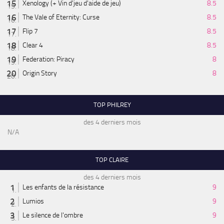
Xenology (+ Vin d'jeu d'aide de jeu)
8.5
The Vale of Eternity: Curse
8.5
Flip 7
8.5
Clear 4
8.5
Federation: Piracy
8
Origin Story
8
TOP PHILREY
des 4 derniers mois
N/A
TOP CLAIRE
des 4 derniers mois
Les enfants de la résistance
9
Lumios
9
Le silence de l'ombre
9