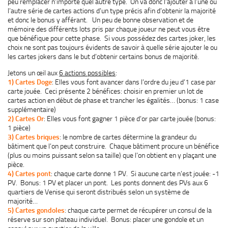
peu remplacer n’importe quel autre type. On va donc l’ajouter à l’une ou
l’autre série de cartes actions d’un type précis afin d’obtenir la majorité
et donc le bonus y afférant. Un peu de bonne observation et de
mémoire des différents lots pris par chaque joueur ne peut vous être
que bénéfique pour cette phase. Si vous possédez des cartes joker, les
choix ne sont pas toujours évidents de savoir à quelle série ajouter le ou
les cartes jokers dans le but d’obtenir certains bonus de majorité.
Jetons un œil aux
6 actions possibles
:
1) Cartes Doge
: Elles vous font avancer dans l’ordre du jeu d’1 case par
carte jouée. Ceci présente 2 bénéfices: choisir en premier un lot de
cartes action en début de phase et trancher les égalités… (bonus: 1 case
supplémentaire)
2) Cartes Or
: Elles vous font gagner 1 pièce d’or par carte jouée (bonus:
1 pièce)
3) Cartes briques
: le nombre de cartes détermine la grandeur du
bâtiment que l’on peut construire. Chaque bâtiment procure un bénéfice
(plus ou moins puissant selon sa taille) que l’on obtient en y plaçant une
pièce.
4) Cartes pont
: chaque carte donne 1 PV. Si aucune carte n’est jouée: -1
PV. Bonus: 1 PV et placer un pont. Les ponts donnent des PVs aux 6
quartiers de Venise qui seront distribués selon un système de
majorité…
5) Cartes gondoles
: chaque carte permet de récupérer un consul de la
réserve sur son plateau individuel. Bonus: placer une gondole et un