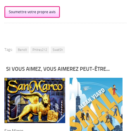
Soumettre votre propre avis
Tags:
Benoît
Philrey212
SwatSh
SI VOUS AIMEZ, VOUS AIMEREZ PEUT-ÊTRE...
San Marco