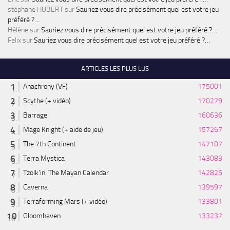
stéphane HUBERT
sur
Sauriez vous dire précisément quel est votre jeu
préféré ?…
Hélène
sur
Sauriez vous dire précisément quel est votre jeu préféré ?…
Felix
sur
Sauriez vous dire précisément quel est votre jeu préféré ?…
ARTICLES LES PLUS LUS
Anachrony (VF)
175001
Scythe (+ vidéo)
170279
Barrage
160636
Mage Knight (+ aide de jeu)
157267
The 7th Continent
147107
Terra Mystica
143083
Tzolk'in: The Mayan Calendar
142825
Caverna
139597
Terraforming Mars (+ vidéo)
133801
Gloomhaven
133237