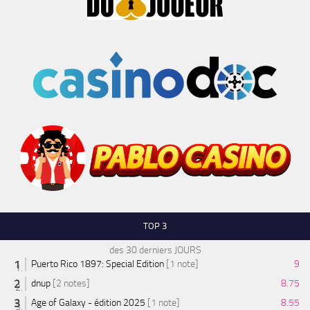
TOP 3
des 30 derniers JOURS
Puerto Rico 1897: Special Edition
[1 note]
9
dnup
[2 notes]
8.75
Age of Galaxy - édition 2025
[1 note]
8.55