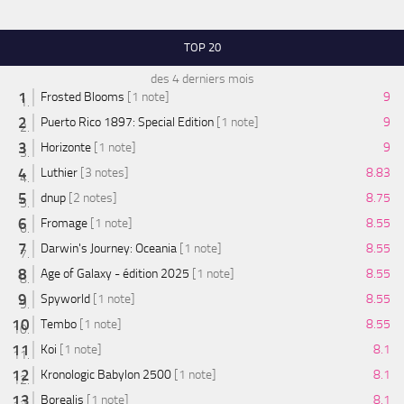
TOP 20
des 4 derniers mois
Frosted Blooms
[1 note]
9
Puerto Rico 1897: Special Edition
[1 note]
9
Horizonte
[1 note]
9
Luthier
[3 notes]
8.83
dnup
[2 notes]
8.75
Fromage
[1 note]
8.55
Darwin's Journey: Oceania
[1 note]
8.55
Age of Galaxy - édition 2025
[1 note]
8.55
Spyworld
[1 note]
8.55
Tembo
[1 note]
8.55
Koi
[1 note]
8.1
Kronologic Babylon 2500
[1 note]
8.1
Borealis
[1 note]
8.1