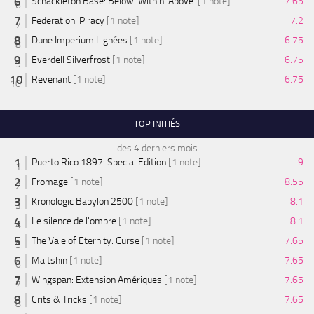
Schackleton Base: Below. Within. Above.
[1 note]
7.65
Federation: Piracy
[1 note]
7.2
Dune Imperium Lignées
[1 note]
6.75
Everdell Silverfrost
[1 note]
6.75
Revenant
[1 note]
6.75
TOP INITIÉS
des 4 derniers mois
Puerto Rico 1897: Special Edition
[1 note]
9
Fromage
[1 note]
8.55
Kronologic Babylon 2500
[1 note]
8.1
Le silence de l'ombre
[1 note]
8.1
The Vale of Eternity: Curse
[1 note]
7.65
Maitshin
[1 note]
7.65
Wingspan: Extension Amériques
[1 note]
7.65
Crits & Tricks
[1 note]
7.65