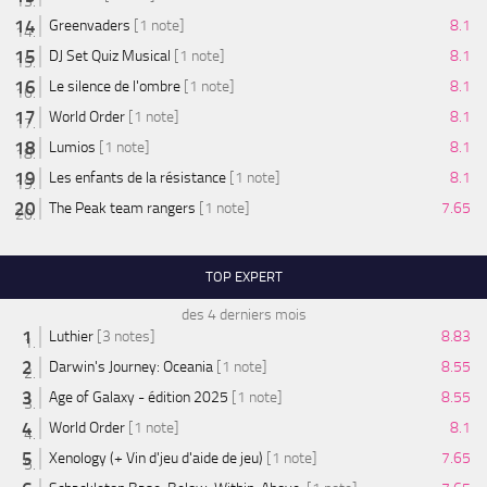
Greenvaders
[1 note]
8.1
DJ Set Quiz Musical
[1 note]
8.1
Le silence de l'ombre
[1 note]
8.1
World Order
[1 note]
8.1
Lumios
[1 note]
8.1
Les enfants de la résistance
[1 note]
8.1
The Peak team rangers
[1 note]
7.65
TOP EXPERT
des 4 derniers mois
Luthier
[3 notes]
8.83
Darwin's Journey: Oceania
[1 note]
8.55
Age of Galaxy - édition 2025
[1 note]
8.55
World Order
[1 note]
8.1
Xenology (+ Vin d'jeu d'aide de jeu)
[1 note]
7.65