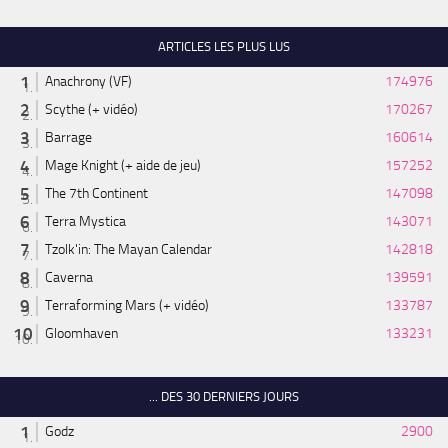
ARTICLES LES PLUS LUS
Anachrony (VF)
174976
Scythe (+ vidéo)
170267
Barrage
160614
Mage Knight (+ aide de jeu)
157252
The 7th Continent
147098
Terra Mystica
143071
Tzolk'in: The Mayan Calendar
142818
Caverna
139591
Terraforming Mars (+ vidéo)
133787
Gloomhaven
133231
... DES 30 DERNIERS JOURS
Godz
2900