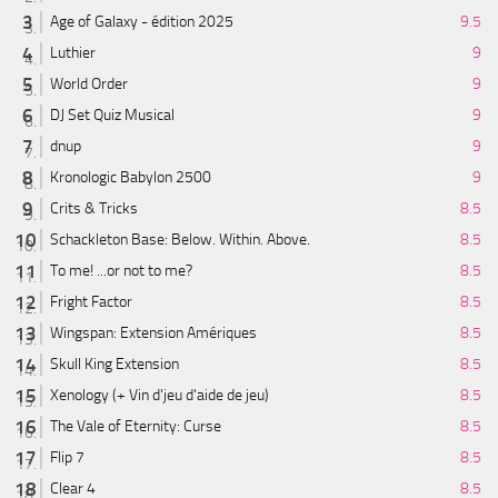
Age of Galaxy - édition 2025
9.5
Luthier
9
World Order
9
DJ Set Quiz Musical
9
dnup
9
Kronologic Babylon 2500
9
Crits & Tricks
8.5
Schackleton Base: Below. Within. Above.
8.5
To me! ...or not to me?
8.5
Fright Factor
8.5
Wingspan: Extension Amériques
8.5
Skull King Extension
8.5
Xenology (+ Vin d'jeu d'aide de jeu)
8.5
The Vale of Eternity: Curse
8.5
Flip 7
8.5
Clear 4
8.5