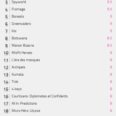
Spyworld
9.5
Fromage
9.5
Borealis
9
Greenvaders
9
Koi
9
Botswana
8.5
Manoir Bizarre
8.5
Misfit Heroes
8
L'ère des masques
8
Archipels
8
Kumata
8
Trök
8
4 keys
8
Courtisans: Diplomates et Confidents
8
All In: Predictions
8
Micro Héro: Ulysse
8