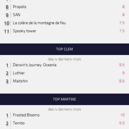
Propolis
8
SAN
8
La colère de la montagne de feu
7.5
Spooky tower
7.5
TOP CLEM
des 4 derniers mois
Darwin's Journey: Oceania
9.5
Luthier
9
Maitshin
8.5
TOP MARTINE
des 4 derniers mois
Frosted Blooms
10
Tembo
9.5