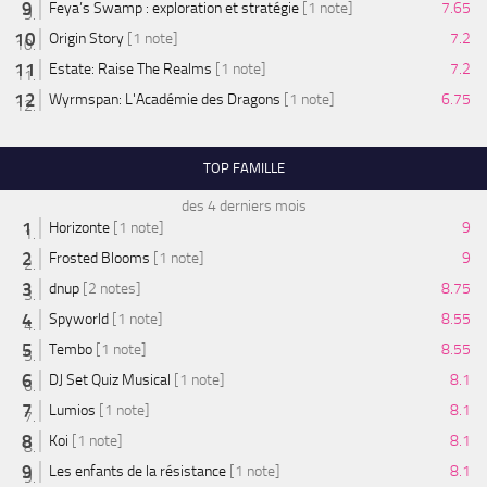
Feya’s Swamp : exploration et stratégie
[1 note]
7.65
Origin Story
[1 note]
7.2
Estate: Raise The Realms
[1 note]
7.2
Wyrmspan: L'Académie des Dragons
[1 note]
6.75
TOP FAMILLE
des 4 derniers mois
Horizonte
[1 note]
9
Frosted Blooms
[1 note]
9
dnup
[2 notes]
8.75
Spyworld
[1 note]
8.55
Tembo
[1 note]
8.55
DJ Set Quiz Musical
[1 note]
8.1
Lumios
[1 note]
8.1
Koi
[1 note]
8.1
Les enfants de la résistance
[1 note]
8.1