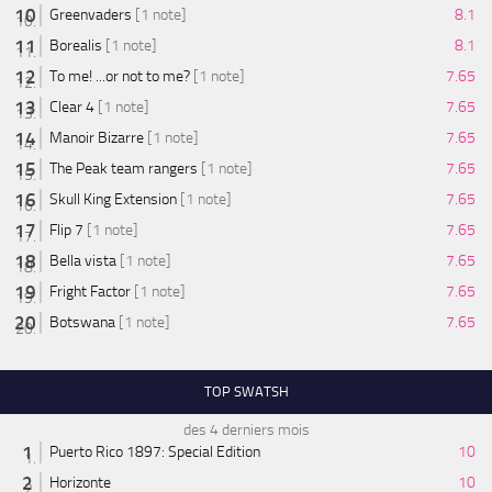
Greenvaders
[1 note]
8.1
Borealis
[1 note]
8.1
To me! ...or not to me?
[1 note]
7.65
Clear 4
[1 note]
7.65
Manoir Bizarre
[1 note]
7.65
The Peak team rangers
[1 note]
7.65
Skull King Extension
[1 note]
7.65
Flip 7
[1 note]
7.65
Bella vista
[1 note]
7.65
Fright Factor
[1 note]
7.65
Botswana
[1 note]
7.65
TOP SWATSH
des 4 derniers mois
Puerto Rico 1897: Special Edition
10
Horizonte
10