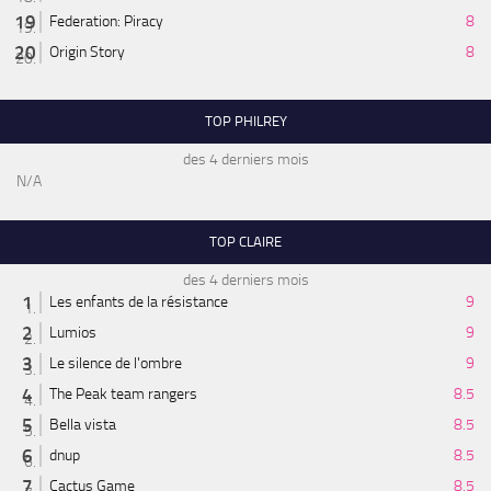
Federation: Piracy
8
Origin Story
8
TOP PHILREY
des 4 derniers mois
N/A
TOP CLAIRE
des 4 derniers mois
Les enfants de la résistance
9
Lumios
9
Le silence de l'ombre
9
The Peak team rangers
8.5
Bella vista
8.5
dnup
8.5
Cactus Game
8.5