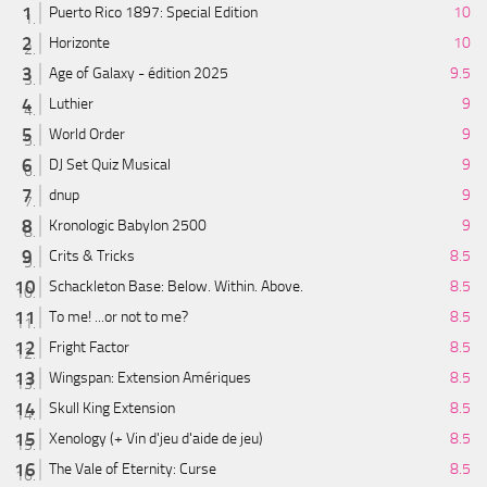
Puerto Rico 1897: Special Edition
10
Horizonte
10
Age of Galaxy - édition 2025
9.5
Luthier
9
World Order
9
DJ Set Quiz Musical
9
dnup
9
Kronologic Babylon 2500
9
Crits & Tricks
8.5
Schackleton Base: Below. Within. Above.
8.5
To me! ...or not to me?
8.5
Fright Factor
8.5
Wingspan: Extension Amériques
8.5
Skull King Extension
8.5
Xenology (+ Vin d'jeu d'aide de jeu)
8.5
The Vale of Eternity: Curse
8.5