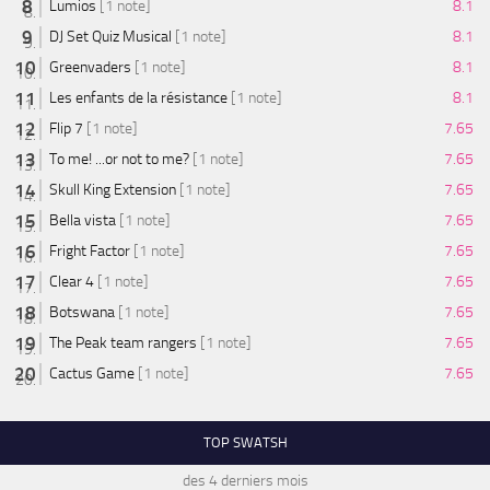
Lumios
[1 note]
8.1
DJ Set Quiz Musical
[1 note]
8.1
Greenvaders
[1 note]
8.1
Les enfants de la résistance
[1 note]
8.1
Flip 7
[1 note]
7.65
To me! ...or not to me?
[1 note]
7.65
Skull King Extension
[1 note]
7.65
Bella vista
[1 note]
7.65
Fright Factor
[1 note]
7.65
Clear 4
[1 note]
7.65
Botswana
[1 note]
7.65
The Peak team rangers
[1 note]
7.65
Cactus Game
[1 note]
7.65
TOP SWATSH
des 4 derniers mois