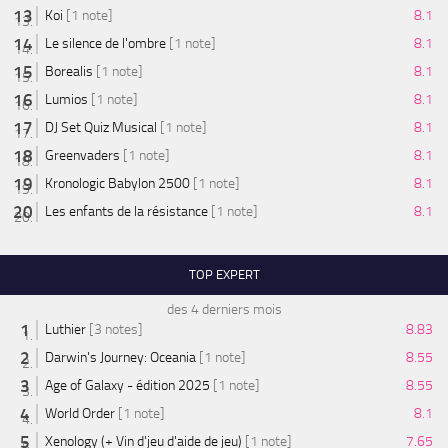
Koi
[1 note]
8.1
Le silence de l'ombre
[1 note]
8.1
Borealis
[1 note]
8.1
Lumios
[1 note]
8.1
DJ Set Quiz Musical
[1 note]
8.1
Greenvaders
[1 note]
8.1
Kronologic Babylon 2500
[1 note]
8.1
Les enfants de la résistance
[1 note]
8.1
TOP EXPERT
des 4 derniers mois
Luthier
[3 notes]
8.83
Darwin's Journey: Oceania
[1 note]
8.55
Age of Galaxy - édition 2025
[1 note]
8.55
World Order
[1 note]
8.1
Xenology (+ Vin d'jeu d'aide de jeu)
[1 note]
7.65