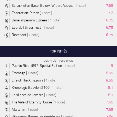
Schackleton Base: Below. Within. Above.
[1 note]
7.65
Federation: Piracy
[1 note]
7.2
Dune Imperium Lignées
[1 note]
6.75
Everdell Silverfrost
[1 note]
6.75
Revenant
[1 note]
6.75
TOP INITIÉS
des 4 derniers mois
Puerto Rico 1897: Special Edition
[1 note]
9
Fromage
[1 note]
8.55
Life of The Amazonia
[1 note]
8.55
Kronologic Babylon 2500
[1 note]
8.1
Le silence de l'ombre
[1 note]
8.1
The Vale of Eternity: Curse
[1 note]
7.65
Maitshin
[1 note]
7.65
Wingspan: Extension Amériques
[1 note]
7.65