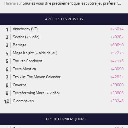
Hélène
sur
Sauriez vous dire précisément quel est votre jeu préféré ?…
ARTICLES LES PLUS LUS
Anachrony (VF)
175014
Scythe (+ vidéo)
170287
Barrage
160658
Mage Knight (+ aide de jeu)
157275
The 7th Continent
147116
Terra Mystica
143090
Tzolk'in: The Mayan Calendar
142831
Caverna
139600
Terraforming Mars (+ vidéo)
133806
Gloomhaven
133246
... DES 30 DERNIERS JOURS