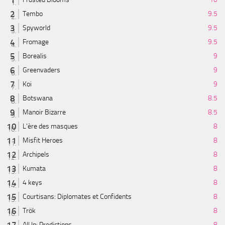
Tembo
9.5
Spyworld
9.5
Fromage
9.5
Borealis
9
Greenvaders
9
Koi
9
Botswana
8.5
Manoir Bizarre
8.5
L'ère des masques
8
Misfit Heroes
8
Archipels
8
Kumata
8
4 keys
8
Courtisans: Diplomates et Confidents
8
Trök
8
All In: Predictions
8