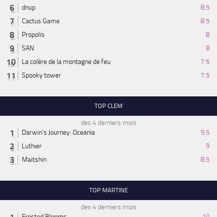
dnup
8.5
Cactus Game
8.5
Propolis
8
SAN
8
La colère de la montagne de feu
7.5
Spooky tower
7.5
TOP CLEM
des 4 derniers mois
Darwin's Journey: Oceania
9.5
Luthier
9
Maitshin
8.5
TOP MARTINE
des 4 derniers mois
Frosted Blooms
10