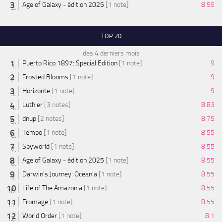
Age of Galaxy - édition 2025
[1 note]
8.55
TOP 20
des 4 derniers mois
Puerto Rico 1897: Special Edition
[1 note]
9
Frosted Blooms
[1 note]
9
Horizonte
[1 note]
9
Luthier
[3 notes]
8.83
dnup
[2 notes]
8.75
Tembo
[1 note]
8.55
Spyworld
[1 note]
8.55
Age of Galaxy - édition 2025
[1 note]
8.55
Darwin's Journey: Oceania
[1 note]
8.55
Life of The Amazonia
[1 note]
8.55
Fromage
[1 note]
8.55
World Order
[1 note]
8.1