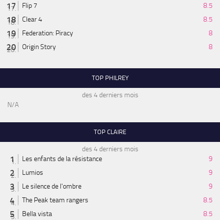
Flip 7
8.5
Clear 4
8.5
Federation: Piracy
8
Origin Story
8
TOP PHILREY
des 4 derniers mois
N/A
TOP CLAIRE
des 4 derniers mois
Les enfants de la résistance
9
Lumios
9
Le silence de l'ombre
9
The Peak team rangers
8.5
Bella vista
8.5