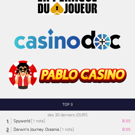
TOP 3
des 30 derniers JOURS
Spyworld
[1 note]
8.55
Darwin's Journey: Oceania
[1 note]
8.55