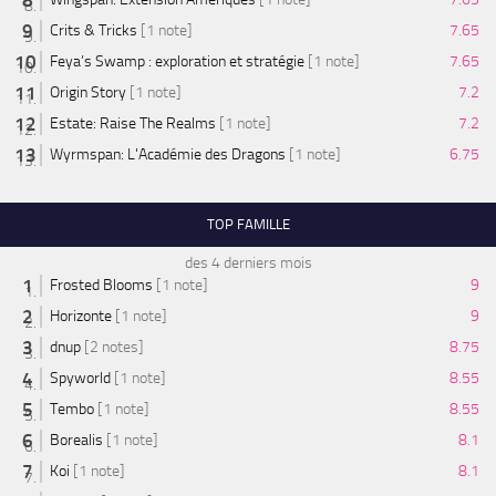
Crits & Tricks
[1 note]
7.65
Feya’s Swamp : exploration et stratégie
[1 note]
7.65
Origin Story
[1 note]
7.2
Estate: Raise The Realms
[1 note]
7.2
Wyrmspan: L'Académie des Dragons
[1 note]
6.75
TOP FAMILLE
des 4 derniers mois
Frosted Blooms
[1 note]
9
Horizonte
[1 note]
9
dnup
[2 notes]
8.75
Spyworld
[1 note]
8.55
Tembo
[1 note]
8.55
Borealis
[1 note]
8.1
Koi
[1 note]
8.1