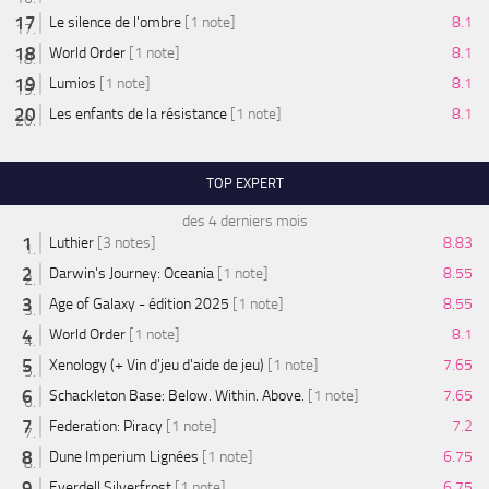
Le silence de l'ombre
[1 note]
8.1
World Order
[1 note]
8.1
Lumios
[1 note]
8.1
Les enfants de la résistance
[1 note]
8.1
TOP EXPERT
des 4 derniers mois
Luthier
[3 notes]
8.83
Darwin's Journey: Oceania
[1 note]
8.55
Age of Galaxy - édition 2025
[1 note]
8.55
World Order
[1 note]
8.1
Xenology (+ Vin d'jeu d'aide de jeu)
[1 note]
7.65
Schackleton Base: Below. Within. Above.
[1 note]
7.65
Federation: Piracy
[1 note]
7.2
Dune Imperium Lignées
[1 note]
6.75
Everdell Silverfrost
[1 note]
6.75