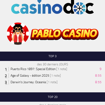
TOP 3
des 30 derniers JOURS
Puerto Rico 1897: Special Edition
[1 note]
9
Age of Galaxy - édition 2025
[1 note]
8.55
Darwin's Journey: Oceania
[1 note]
8.55
TOP 20