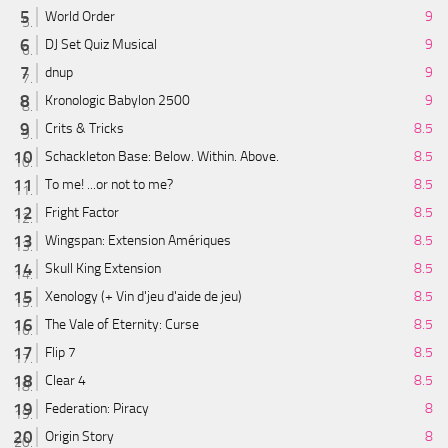
World Order
9
DJ Set Quiz Musical
9
dnup
9
Kronologic Babylon 2500
9
Crits & Tricks
8.5
Schackleton Base: Below. Within. Above.
8.5
To me! ...or not to me?
8.5
Fright Factor
8.5
Wingspan: Extension Amériques
8.5
Skull King Extension
8.5
Xenology (+ Vin d'jeu d'aide de jeu)
8.5
The Vale of Eternity: Curse
8.5
Flip 7
8.5
Clear 4
8.5
Federation: Piracy
8
Origin Story
8