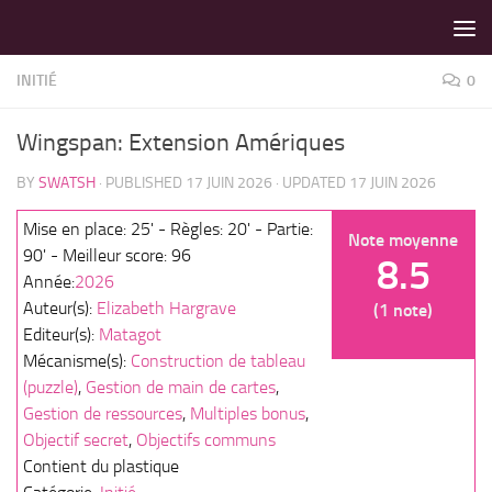
LES MEILLEURS JEUX SONT SUR VIN D'JEU !
Skip to content
INITIÉ
0
Wingspan: Extension Amériques
BY
SWATSH
· PUBLISHED
17 JUIN 2026
· UPDATED
17 JUIN 2026
Mise en place: 25' - Règles: 20' - Partie:
Note moyenne
90' - Meilleur score: 96
8.5
Année:
2026
Auteur(s):
Elizabeth Hargrave
(1 note)
Editeur(s):
Matagot
Mécanisme(s):
Construction de tableau
(puzzle)
,
Gestion de main de cartes
,
Gestion de ressources
,
Multiples bonus
,
Objectif secret
,
Objectifs communs
Contient du plastique