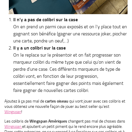
Il n’y a pas de colibri sur la case
On en prend un parmi ceux exposés et on l’y place tout en
gagnant son bénéfice (gagner une ressource joker, piocher
une carte, pondre un oeuf,…)
Il y a un colibri sur la case
On le replace sur le présentoir et on fait progresser son
marqueur colibri du même type que celui qu’on vient de
perdre d’une case. Ces différents marqueurs de type de
colibri vont, en fonction de leur progression,
essentiellement faire gagner des points mais également
faire gagner de nouvelles cartes colibri.
Ajoutez à ça pas mal de
cartes oiseau
qui vont jouer avec ces colibris et
vous obtenez une nouvelle façon de jouer au best seller qu’est
Wingspan
!
Les colibris de
Wingspan Amériques
changent pas mal de choses dans
Wingspan
et ajoutent un petit piment qui le rend encore plus agréable.
Dans cette extension, on se surprend à se focaliser sur ces colibris et à