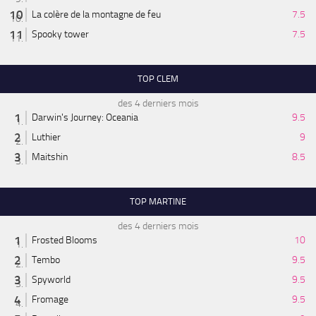
La colère de la montagne de feu
7.5
Spooky tower
7.5
TOP CLEM
des 4 derniers mois
Darwin's Journey: Oceania
9.5
Luthier
9
Maitshin
8.5
TOP MARTINE
des 4 derniers mois
Frosted Blooms
10
Tembo
9.5
Spyworld
9.5
Fromage
9.5