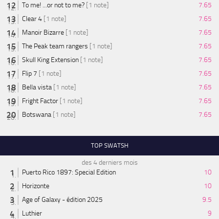
To me! ...or not to me?
[1 note]
7.65
Clear 4
[1 note]
7.65
Manoir Bizarre
[1 note]
7.65
The Peak team rangers
[1 note]
7.65
Skull King Extension
[1 note]
7.65
Flip 7
[1 note]
7.65
Bella vista
[1 note]
7.65
Fright Factor
[1 note]
7.65
Botswana
[1 note]
7.65
TOP SWATSH
des 4 derniers mois
Puerto Rico 1897: Special Edition
10
Horizonte
10
Age of Galaxy - édition 2025
9.5
Luthier
9