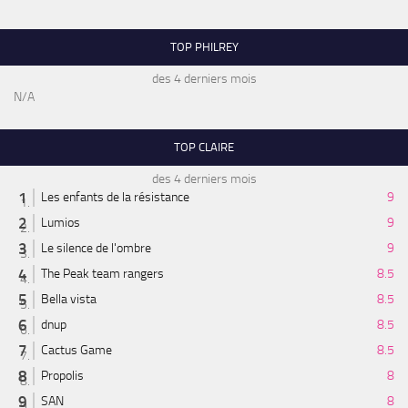
TOP PHILREY
des 4 derniers mois
N/A
TOP CLAIRE
des 4 derniers mois
Les enfants de la résistance
9
Lumios
9
Le silence de l'ombre
9
The Peak team rangers
8.5
Bella vista
8.5
dnup
8.5
Cactus Game
8.5
Propolis
8
SAN
8