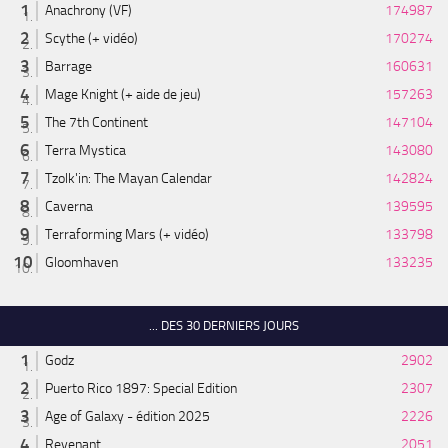
Anachrony (VF)
174987
Scythe (+ vidéo)
170274
Barrage
160631
Mage Knight (+ aide de jeu)
157263
The 7th Continent
147104
Terra Mystica
143080
Tzolk'in: The Mayan Calendar
142824
Caverna
139595
Terraforming Mars (+ vidéo)
133798
Gloomhaven
133235
... DES 30 DERNIERS JOURS
Godz
2902
Puerto Rico 1897: Special Edition
2307
Age of Galaxy - édition 2025
2226
Revenant
2051