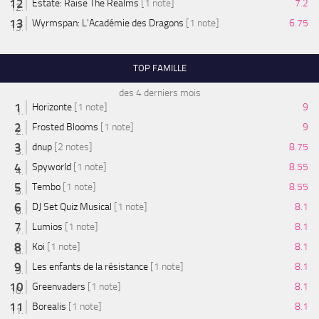
Estate: Raise The Realms
[1 note]
7.2
Wyrmspan: L'Académie des Dragons
[1 note]
6.75
TOP FAMILLE
des 4 derniers mois
Horizonte
[1 note]
9
Frosted Blooms
[1 note]
9
dnup
[2 notes]
8.75
Spyworld
[1 note]
8.55
Tembo
[1 note]
8.55
DJ Set Quiz Musical
[1 note]
8.1
Lumios
[1 note]
8.1
Koi
[1 note]
8.1
Les enfants de la résistance
[1 note]
8.1
Greenvaders
[1 note]
8.1
Borealis
[1 note]
8.1