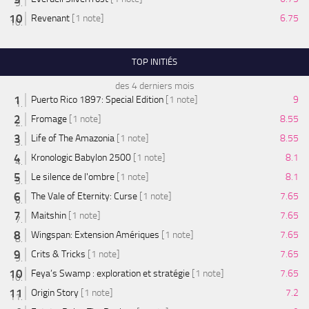
Revenant
[1 note]
6.75
TOP INITIÉS
des 4 derniers mois
Puerto Rico 1897: Special Edition
[1 note]
9
Fromage
[1 note]
8.55
Life of The Amazonia
[1 note]
8.55
Kronologic Babylon 2500
[1 note]
8.1
Le silence de l'ombre
[1 note]
8.1
The Vale of Eternity: Curse
[1 note]
7.65
Maitshin
[1 note]
7.65
Wingspan: Extension Amériques
[1 note]
7.65
Crits & Tricks
[1 note]
7.65
Feya’s Swamp : exploration et stratégie
[1 note]
7.65
Origin Story
[1 note]
7.2