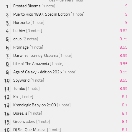
des 4 derniers mois
Frosted Blooms
[1 note]
9
Puerto Rico 1897: Special Edition
[1 note]
9
Horizonte
[1 note]
9
Luthier
[3 notes]
8.83
dnup
[2 notes]
8.75
Fromage
[1 note]
8.55
Darwin's Journey: Oceania
[1 note]
8.55
Life of The Amazonia
[1 note]
8.55
Age of Galaxy - édition 2025
[1 note]
8.55
Spyworld
[1 note]
8.55
Tembo
[1 note]
8.55
Koi
[1 note]
8.1
Kronologic Babylon 2500
[1 note]
8.1
Borealis
[1 note]
8.1
Greenvaders
[1 note]
8.1
DJ Set Quiz Musical
[1 note]
8.1