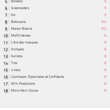
Borealis
9
Greenvaders
9
Koi
9
Botswana
8.5
Manoir Bizarre
8.5
Misfit Heroes
8
L'ère des masques
8
Archipels
8
Kumata
8
Trök
8
4 keys
8
Courtisans: Diplomates et Confidents
8
All In: Predictions
8
Micro Héro: Ulysse
8