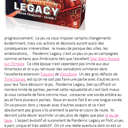
progressivement. Le jeu va vous imposer certains changements
évidemment, mais vos actions et décisions auront aussi des
conséquences irréversibles : le niveau de panique des villes, les
améliorations,… Pandemic Legacy, c’est un peu un jeu en campagnes
comme certains jeux Américains tels que l’excellent
Star Wars Assaut
sur l’Empire
. Ce côté épique n’est cependant pas limité aux jeux
Amerlocks et on a pu retrouver des sensations similaires dans
l’excellente extension
Tuscany
de
Viticulture
. Un des gros défauts de
Time Stories
, est qu’on ne sait pas faire une partie avec d’autres amis
pour leur faire découvrir le jeu. Pandemie Legacy, bien qu’offrant un
nombre limité de parties, permet cette rejouabilité et c’est tant mieux.
Je vous conseille de faire comme nous : consacrer une soirée entière au
jeu et faire plusieurs parties. Nous en avons fait 6 en une longue soirée.
On va pouvoir donc y rejouer avec d’autres joueurs et ce n’est
absolument pas grave s’ils prennent la partie en cours de route. Ils
devront juste devoir assimiler un peu plus de règles que pour
le jeu de
base
. L’aspect évolutif et surprenant de Pandemic Legacy en font un jeu
à part, unique et très addictif. On vit une réelle aventure dont on est un