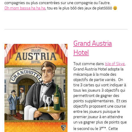
compagnies ou plus concentrées sur une compagnie ou l’autre.
Oh mom bassa ha ha ha
, tou es le plus bôô des jeux de platôôôô
Grand Austria
Hotel
Tout comme dans
Isle of Skye
,
Grand Austria Hotel adopte la
mécanique à la mode des
objectifs de partie variés. On
tire 3 cartes qui vont indiquer à
tous les joueurs 3 objectifs qui
permettront de gagner des
points supplémentaires. Et ces
objectifs proposent une course
entre les joueurs puisque le
premier joueur à en atteindre
un va gagner plus de points que
ème
le second ou le 3
. Cette