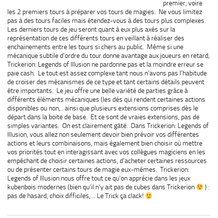
premier, voire
les 2 premiers tours à préparer vos tours de magies. Ne vous limitez
pas à des tours faciles mais étendez-vous à des tours plus complexes.
Les derniers tours de jeu seront quant à eux plus axés sur la
représentation de ces différents tours en veillant à réaliser des
enchainements entre les tours si chers au public. Même si une
mécanique subtile d’ordre du tour donne avantage aux joueurs en retard,
Trickerion: Legends of Illusion ne pardonne pas et la moindre erreur se
paie cash. Le tout est assez complexe tant nous n’avons pas l’habitude
de croiser des mécanismes de ce type et tant certains détails peuvent
être importants. Le jeu offre une belle variété de parties grâce à
différents éléments mécaniques (les dés qui rendent certaines actions
disponibles ou non,.. ainsi que plusieurs extensions comprises dès le
départ dans la boite de base. Et ce sont de vraies extensions, pas de
simples variantes. On est clairement gâté. Dans Trickerion: Legends of
Illusion, vous allez non seulement devoir bien prévoir vos différentes
actions et leurs combinaisons, mais également bien choisir où mettre
vos priorités tout en interagissant avec vos collègues magiciens en les
empêchant de choisir certaines actions, d’acheter certaines ressources
ou de présenter certains tours de magie eux-mêmes. Trickerion:
Legends of Illusion nous offre tout ce qu’on apprécie dans les jeux
kubenbois modernes (bien qu’il n’y ait pas de cubes dans Trickerion
) :
pas de hasard, choix difficiles,… Le Trick ça clack!