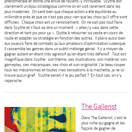
phénoménale et donne une envie de reviens-y incroyable. Scythe est
clairement un bijou stratégique comme on en voit rarement dans les
jeux modernes. On sent bien que chaque action a été équilibrée au
millimètre près et que ce n’est pas pour rien que les choix qu’il offre sont
difficiles. Chaque choix est un renoncement. On ne sait pas tout faire
dans Scythe et il faut se dire un moment : « allez j’y vais dans cette
direction et tant pis pour ça ». Quitte à retourner sa veste en cours de
route et adapter sa stratégie en fonction des autres. Il plaira aussi bien
aux joueurs fans de combats qu’aux amateurs d’optimisation cubesque.
Il rassemble les genres dans un subtil mélange génial. Il y a moyen de
gagner autant en étant très agressif qu’en étant très défensif. Tout est
magnifique dans Scythe : son thème, ses illustrations, son matériel, son
gameplay, ses mécaniques, ses choix et son originalité. J’ai beau couper
tous les mécanismes et toutes mes sensations à la machette, je ne lui
trouve aucun grief. Scythe serait-il le jeu parfait ? En tout cas, on s’y
rapproche.
The Gallerist
Dans The Gallerist, c’est le
plus riche qui gagne et les
façons de gagner de