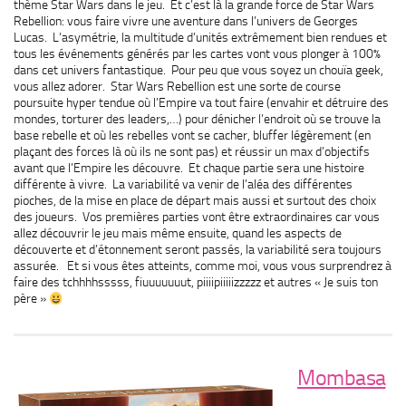
thème Star Wars dans le jeu. Et c’est là la grande force de Star Wars
Rebellion: vous faire vivre une aventure dans l’univers de Georges
Lucas. L’asymétrie, la multitude d’unités extrêmement bien rendues et
tous les événements générés par les cartes vont vous plonger à 100%
dans cet univers fantastique. Pour peu que vous soyez un chouïa geek,
vous allez adorer. Star Wars Rebellion est une sorte de course
poursuite hyper tendue où l’Empire va tout faire (envahir et détruire des
mondes, torturer des leaders,…) pour dénicher l’endroit où se trouve la
base rebelle et où les rebelles vont se cacher, bluffer légèrement (en
plaçant des forces là où ils ne sont pas) et réussir un max d’objectifs
avant que l’Empire les découvre. Et chaque partie sera une histoire
différente à vivre. La variabilité va venir de l’aléa des différentes
pioches, de la mise en place de départ mais aussi et surtout des choix
des joueurs. Vos premières parties vont être extraordinaires car vous
allez découvrir le jeu mais même ensuite, quand les aspects de
découverte et d’étonnement seront passés, la variabilité sera toujours
assurée. Et si vous êtes atteints, comme moi, vous vous surprendrez à
faire des tchhhhsssss, fiuuuuuuut, piiiipiiiiizzzzz et autres « Je suis ton
père »
Mombasa