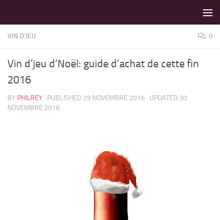
LES MEILLEURS JEUX SONT SUR VIN D'JEU !
Skip to content
VIN D'JEU
0
Vin d’jeu d’Noël: guide d’achat de cette fin
2016
BY
PHILREY
· PUBLISHED
29 NOVEMBRE 2016
· UPDATED
30
NOVEMBRE 2016