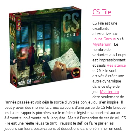
CS File
CS File est une
excellente
alternative aux
Loups Garous
ou à
Mysterium
. Le
nombre de
variantes aux Loups
est impressionnant
et seuls
Résistance
et CS File sont
arrivés à créer une
autre dynamique
dans ce style de
jeu.
Mysterium
date seulement de
l’année passée et voit déjà la sortie d’un très bon jeu qui s’en inspire. Il
peut y avoir des moments creux au cours d’une partie de CS File lorsque
les tuiles rapports piochées par le médecin légiste n’apportent aucun
élément supplémentaire à l’enquête. Mais à l’exception de cet écueil, CS
File est une réelle réussite tant il réussit le défi de faire parler les
joueurs sur leurs observations et déductions sans en éliminer un seul.