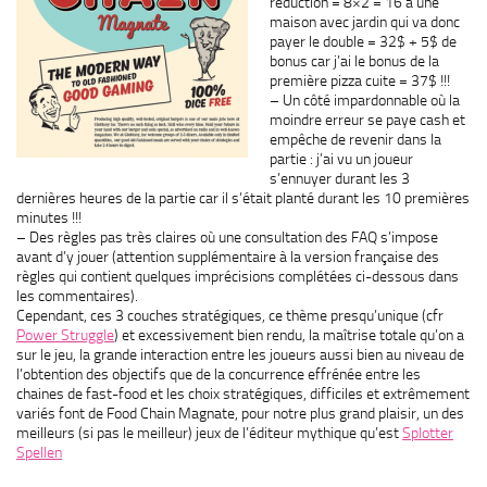
réduction = 8×2 = 16 à une
maison avec jardin qui va donc
payer le double = 32$ + 5$ de
bonus car j’ai le bonus de la
première pizza cuite = 37$ !!!
– Un côté impardonnable où la
moindre erreur se paye cash et
empêche de revenir dans la
partie : j’ai vu un joueur
s’ennuyer durant les 3
dernières heures de la partie car il s’était planté durant les 10 premières
minutes !!!
– Des règles pas très claires où une consultation des FAQ s’impose
avant d’y jouer (attention supplémentaire à la version française des
règles qui contient quelques imprécisions complétées ci-dessous dans
les commentaires).
Cependant, ces 3 couches stratégiques, ce thème presqu’unique (cfr
Power Struggle
) et excessivement bien rendu, la maîtrise totale qu’on a
sur le jeu, la grande interaction entre les joueurs aussi bien au niveau de
l’obtention des objectifs que de la concurrence effrénée entre les
chaines de fast-food et les choix stratégiques, difficiles et extrêmement
variés font de Food Chain Magnate, pour notre plus grand plaisir, un des
meilleurs (si pas le meilleur) jeux de l’éditeur mythique qu’est
Splotter
Spellen