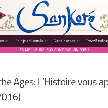
sen
Vin d’jeu d’l’année
Guide d’achat
Crowdfunding
LES MEILLEURS JEUX SONT SUR VIN D'JEU !
he Ages: L’Histoire vous a
2016)