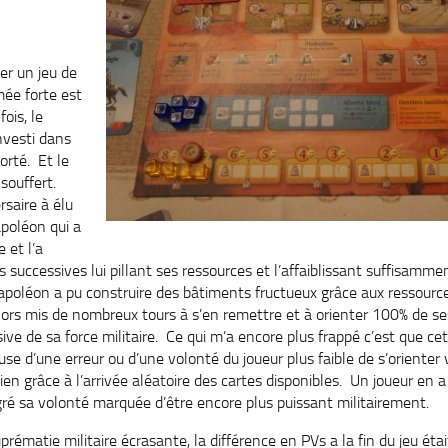
ner un jeu de
mée forte est
ois, le
investi dans
porté. Et le
 souffert.
saire à élu
poléon qui a
e et l’a
s successives lui pillant ses ressources et l’affaiblissant suffisam
apoléon a pu construire des bâtiments fructueux grâce aux ressour
alors mis de nombreux tours à s’en remettre et à orienter 100% de ses
ve de sa force militaire. Ce qui m’a encore plus frappé c’est que cet
se d’une erreur ou d’une volonté du joueur plus faible de s’orienter 
 grâce à l’arrivée aléatoire des cartes disponibles. Un joueur en a p
lgré sa volonté marquée d’être encore plus puissant militairement.
uprématie militaire écrasante, la différence en PVs a la fin du jeu ét