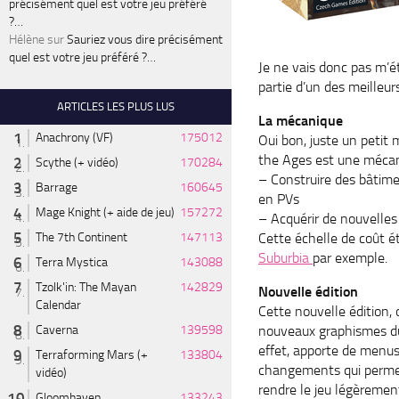
précisément quel est votre jeu préféré
?…
Hélène
sur
Sauriez vous dire précisément
quel est votre jeu préféré ?…
Je ne vais donc pas m’é
partie d’un des meilleur
ARTICLES LES PLUS LUS
La mécanique
Anachrony (VF)
175012
Oui bon, juste un petit
the Ages est une mécani
Scythe (+ vidéo)
170284
– Construire des bâtime
Barrage
160645
en PVs
Mage Knight (+ aide de jeu)
157272
– Acquérir de nouvelles
The 7th Continent
147113
Cette échelle de coût é
Suburbia
par exemple.
Terra Mystica
143088
Tzolk'in: The Mayan
142829
Nouvelle édition
Calendar
Cette nouvelle édition, 
Caverna
139598
nouveaux graphismes du
effet, apporte de menu
Terraforming Mars (+
133804
changements qui perme
vidéo)
rendre le jeu légèremen
Gloomhaven
133243