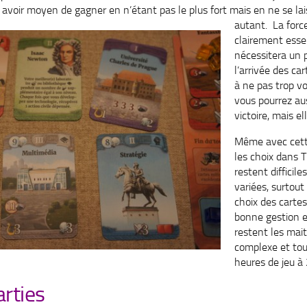
 y avoir moyen de gagner en n’étant pas le plus fort
mais en ne se lai
autant. La force
clairement essen
nécessitera un 
l’arrivée des ca
à ne pas trop vo
vous pourrez aus
victoire, mais ell
Même avec cette
les choix dans 
restent difficiles
variées, surtout
choix des cartes
bonne gestion e
restent les mait
complexe et touj
heures de jeu à 
rties