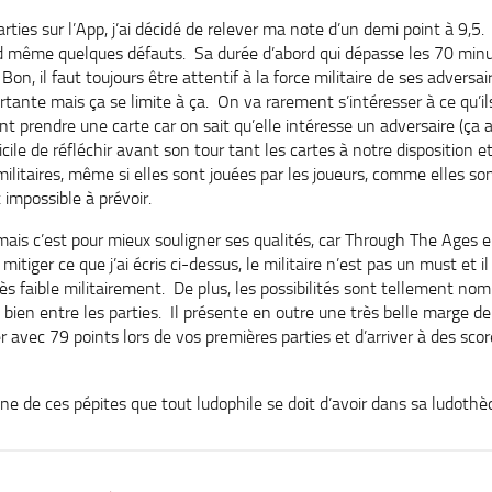
ies sur l’App, j’ai décidé de relever ma note d’un demi point à 9,5. 
nd même quelques défauts. Sa durée d’abord qui dépasse les 70 minu
 Bon, il faut toujours être attentif à la force militaire de ses adversai
rtante mais ça se limite à ça. On va rarement s’intéresser à ce qu’ils
t prendre une carte car on sait qu’elle intéresse un adversaire (ça 
ficile de réfléchir avant son tour tant les cartes à notre disposition 
litaires, même si elles sont jouées par les joueurs, comme elles so
impossible à prévoir.
mais c’est pour mieux souligner ses qualités, car Through The Ages 
 mitiger ce que j’ai écris ci-dessus, le militaire n’est pas un must et 
ès faible militairement. De plus, les possibilités sont tellement no
s bien entre les parties. Il présente en outre une très belle marge d
 avec 79 points lors de vos premières parties et d’arriver à des sc
e de ces pépites que tout ludophile se doit d’avoir dans sa ludothè