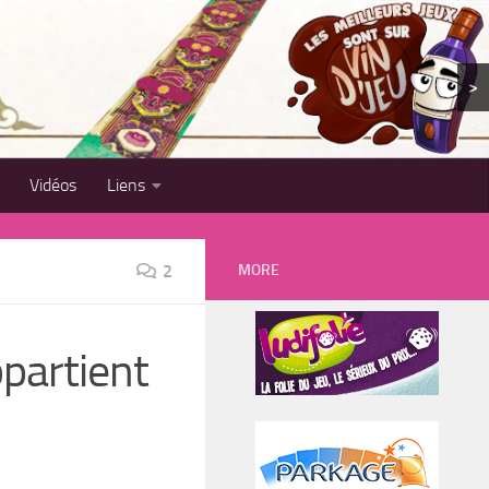
>
Vidéos
Liens
MORE
2
ppartient