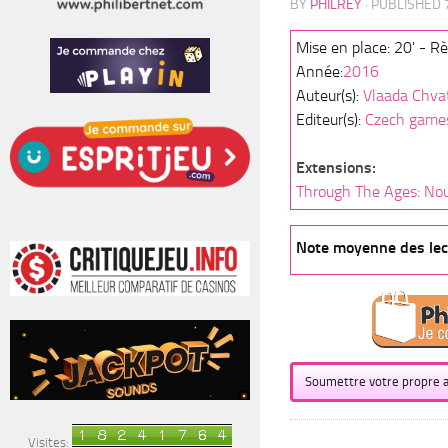
BY
PHILREY
· PUBLISHED
Mise en place: 20' - Rè
Année:
2016
Auteur(s):
Vlaada Chvat
Editeur(s):
Czech games
Extensions:
Through The Ages: No
Note moyenne des lect
Soumettre votre propre a
Visites: