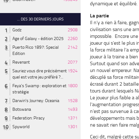
dynamique et équilibré.
La partie
... DES 30 DERNIERS JOURS
Il n’y a rien à faire, gag
civilisation sans une ar
Godz
2908
impossible. Encore une f
Age of Galaxy - édition 2025
2260
joueur qui s’est le plus 
Puerto Rico 1897: Special
2142
la force militaire l’a em
Edition
joueur à la traine a bien
Revenant
2077
Surtout quand son adver
un nouvel empereur: Na
Sauriez vous dire précisément
1924
décuplé sa force militair
quel est votre jeu préféré ?...
écrasé durant 2 bataille
Feya’s Swamp : exploration et
1800
tours durant lesquels N
stratégie
Le joueur plus faible a 
Darwin's Journey: Oceania
1528
l’augmentation progressi
Botswana
1493
n’est pas survenue à cau
développements mais bien
Federation: Piracy
1371
ne savait rien faire ma
Spyworld
1301
Ceci dit, malgré cette s