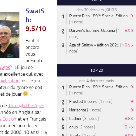
SwatS
des 30 derniers JOURS
Puerto Rico 1897: Special Edition
9
h
:
[1 note]
9,5
/10
Darwin's Journey: Oceania
[1
8.55
note]
Faut-il
Age of Galaxy - édition 2025
[1
8.55
encore
note]
vous
présenter
 Ages
? LE jeu de
TOP 20
par excellence qui, avec
ivilization
, est le jeu
des 4 derniers mois
teur du genre se doit
Puerto Rico 1897: Special Edition
9
[1 note]
(et de jouer
).
Frosted Blooms
[1 note]
9
n de
Through the Ages
Horizonte
[1 note]
9
 année en Anglais par
 Edition
et en Français
Luthier
[3 notes]
8.83
une réédition du jeu
dnup
[2 notes]
8.75
nt de 2006, 10 ans! Il y
Tembo
[1 note]
8.55