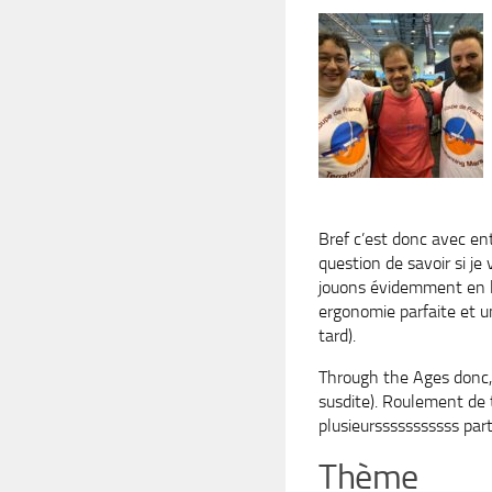
Bref c’est donc avec ent
question de savoir si j
jouons évidemment en li
ergonomie parfaite et un
tard).
Through the Ages donc, 
susdite). Roulement d
plusieursssssssssss par
Thème