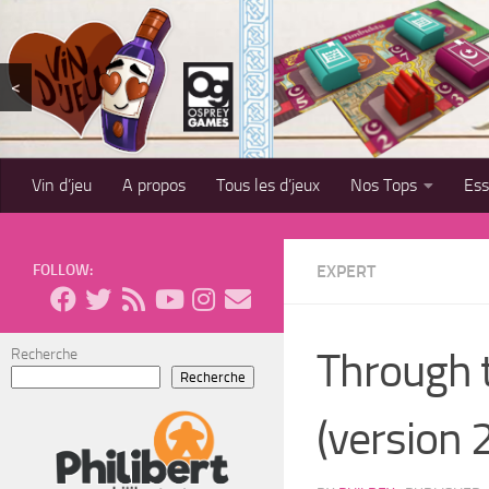
Skip to content
<
Vin d’jeu
A propos
Tous les d’jeux
Nos Tops
Es
FOLLOW:
EXPERT
Through t
Recherche
Recherche
(version 