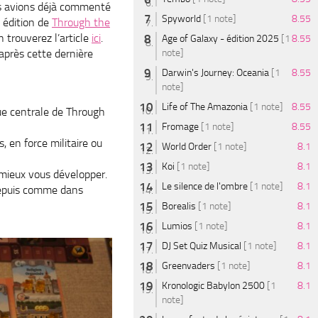
s avions déjà commenté
Spyworld
[1 note]
8.55
 édition de
Through the
n trouverez l’article
ici
.
Age of Galaxy - édition 2025
[1
8.55
après cette dernière
note]
Darwin's Journey: Oceania
[1
8.55
note]
Life of The Amazonia
[1 note]
8.55
ue centrale de Through
Fromage
[1 note]
8.55
 en force militaire ou
World Order
[1 note]
8.1
Koi
[1 note]
8.1
e mieux vous développer.
Le silence de l'ombre
[1 note]
8.1
 depuis comme dans
Borealis
[1 note]
8.1
Lumios
[1 note]
8.1
DJ Set Quiz Musical
[1 note]
8.1
Greenvaders
[1 note]
8.1
Kronologic Babylon 2500
[1
8.1
note]