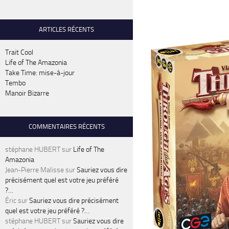
ARTICLES RÉCENTS
Trait Cool
Life of The Amazonia
Take Time: mise-à-jour
Tembo
Manoir Bizarre
COMMENTAIRES RÉCENTS
stéphane HUBERT
sur
Life of The
Amazonia
Jean-Pierre Malisse
sur
Sauriez vous dire
précisément quel est votre jeu préféré
?…
Éric
sur
Sauriez vous dire précisément
quel est votre jeu préféré ?…
stéphane HUBERT
sur
Sauriez vous dire