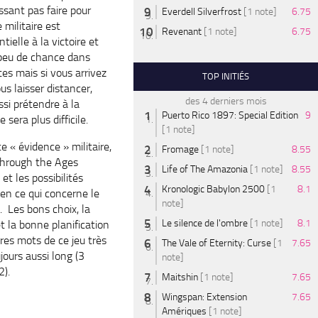
ssant pas faire pour
Everdell Silverfrost
[1 note]
6.75
 militaire est
Revenant
[1 note]
6.75
tielle à la victoire et
peu de chance dans
rtes mais si vous arrivez
TOP INITIÉS
us laisser distancer,
des 4 derniers mois
si prétendre à la
Puerto Rico 1897: Special Edition
9
e sera plus difficile.
[1 note]
 « évidence » militaire,
Fromage
[1 note]
8.55
Through the Ages
Life of The Amazonia
[1 note]
8.55
 et les possibilités
Kronologic Babylon 2500
[1
8.1
 en ce qui concerne le
note]
. Les bons choix, la
Le silence de l'ombre
[1 note]
8.1
t la bonne planification
res mots de ce jeu très
The Vale of Eternity: Curse
[1
7.65
ours aussi long (3
note]
2).
Maitshin
[1 note]
7.65
Wingspan: Extension
7.65
Amériques
[1 note]