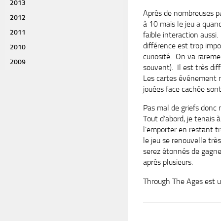
2013
Après de nombreuses part
2012
à 10 mais le jeu a qua
2011
faible interaction aussi.
différence est trop impo
2010
curiosité. On va raremen
2009
souvent). Il est très dif
Les cartes événement mi
jouées face cachée sont 
Pas mal de griefs donc 
Tout d’abord, je tenais à
l’emporter en restant tr
le jeu se renouvelle trè
serez étonnés de gagner
après plusieurs.
Through The Ages est un