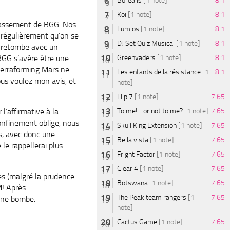
Borealis
[1 note]
8.1
Koi
[1 note]
8.1
classement de BGG. Nos
Lumios
[1 note]
8.1
e régulièrement qu’on se
DJ Set Quiz Musical
[1 note]
8.1
é retombe avec un
BGG s’avère être une
Greenvaders
[1 note]
8.1
 Terraforming Mars ne
Les enfants de la résistance
[1
8.1
us voulez mon avis, et
note]
Flip 7
[1 note]
7.65
l’affirmative à la
To me! ...or not to me?
[1 note]
7.65
Confinement oblige, nous
Skull King Extension
[1 note]
7.65
s, avec donc une
Bella vista
[1 note]
7.65
le rappellerai plus
Fright Factor
[1 note]
7.65
Clear 4
[1 note]
7.65
es (malgré la prudence
Botswana
[1 note]
7.65
! Après
The Peak team rangers
[1
7.65
 une bombe.
note]
Cactus Game
[1 note]
7.65