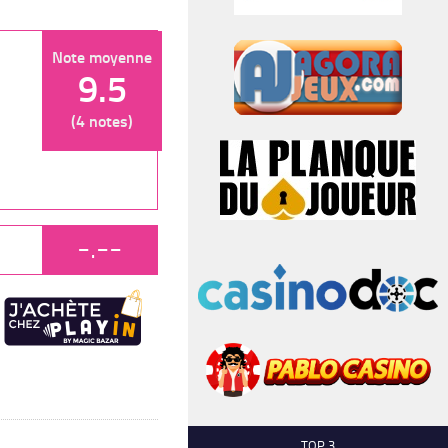
Note moyenne
9.5
(4 notes)
-.--
TOP 3