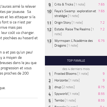
Crits & Tricks
[1 note]
7.65
J’aurais aimé la relever
Feya’s Swamp : exploration et
7.65
tes par joueuse. Sa
stratégie
[1 note]
res et les attaquer si la
 font si ce n’est par
Origin Story
[1 note]
7.2
arrive mais pas
Estate: Raise The Realms
[1
7.2
et leur coût va changer.
note]
nt piochées au hasard et
Wyrmspan: L'Académie des
6.75
Dragons
[1 note]
en a et pas qu’un peu!
il y a moyen de
TOP FAMILLE
mbreuses dans le jeu que
e progression et vous
des 4 derniers mois
ores proches de 200
Frosted Blooms
[1 note]
9
Horizonte
[1 note]
9
dnup
[2 notes]
8.75
que.
Spyworld
[1 note]
8.55
Tembo
[1 note]
8.55