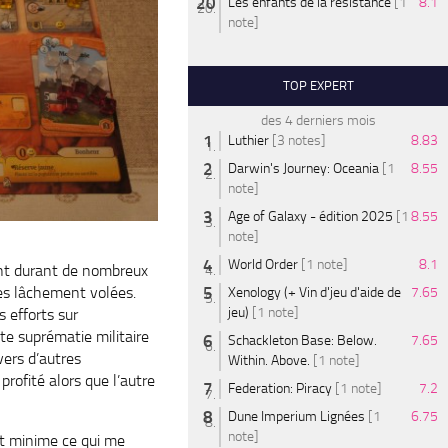
Les enfants de la résistance
[1
8.1
note]
TOP EXPERT
des 4 derniers mois
Luthier
[3 notes]
8.83
Darwin's Journey: Oceania
[1
8.55
note]
Age of Galaxy - édition 2025
[1
8.55
note]
World Order
[1 note]
8.1
ment durant de nombreux
ces lâchement volées.
Xenology (+ Vin d'jeu d'aide de
7.65
jeu)
[1 note]
 efforts sur
te suprématie militaire
Schackleton Base: Below.
7.65
vers d’autres
Within. Above.
[1 note]
rofité alors que l’autre
Federation: Piracy
[1 note]
7.2
Dune Imperium Lignées
[1
6.75
note]
ait minime ce qui me