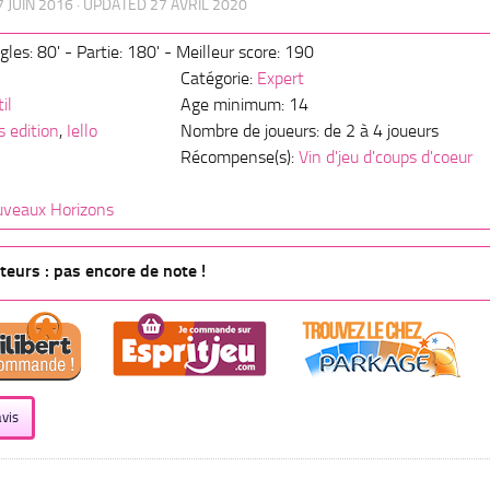
7 JUIN 2016
· UPDATED
27 AVRIL 2020
gles: 80' - Partie: 180' - Meilleur score: 190
Catégorie:
Expert
il
Age minimum: 14
 edition
,
Iello
Nombre de joueurs: de 2 à 4 joueurs
Récompense(s):
Vin d'jeu d'coups d'coeur
uveaux Horizons
eurs : pas encore de note !
vis