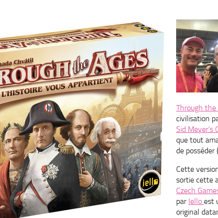
Through the
civilisation 
Sid Meyer’s C
que tout ama
de posséder 
Cette versio
sortie cette
Czech Games
par
Iello
est 
original data