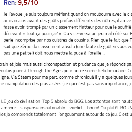
Ren
:
9,5/10
Je l’avoue, je suis toujours méfiant quand on moubourre avec le 
amis ricains ayant des goûts parfois différents des nôtres, il arriv
fasse avoir, trompé par un classement flatteur pour que le souffl
décevant « tout ça pour ça? ». Ou vice-versa un jeu mal côté sur 
perle incomprise par nos cuistres de cousins. Rien que le fait que
soit que 3ème du classement absolu (une faute de goût si vous vo
pas une petite!) doit nous mettre la puce à l’oreille…
rain et joie mais aussi circonspection et prudence que je réponds par 
e voulais jouer à Through the Ages pour notre soirée hebdomadaire. 
gne. Via Steam pour ma part, comme chroniqué il y a quelques jour
e manipulation des plus aisées (ce qui n’est pas sans importance, je 
LE jeu de civilisation. Top 5 absolu de BGG. Les attentes sont haut
e tambour… suspense insoutenable… verdict… boum! Ou plutôt BOUM
ties je comprends totalement l’engouement autour de ce jeu. C’est