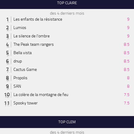
TOP CLAIRE
des 4 derniers mois
Les enfants de la résistance
9
Lumios
9
Le silence de l'ombre
9
The Peak team rangers
8.5
Bella vista
8.5
dnup
8.5
Cactus Game
8.5
Propolis
8
SAN
8
La colère de la montagne de feu
7.5
Spooky tower
7.5
TOP CLEM
des 4 derniers mois