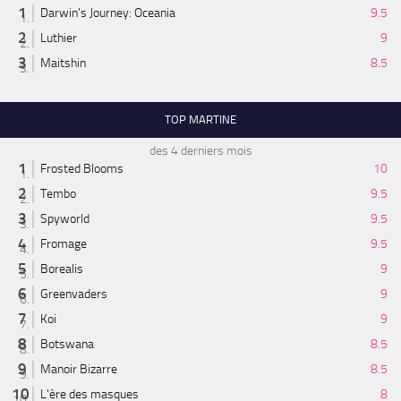
Darwin's Journey: Oceania
9.5
Luthier
9
Maitshin
8.5
TOP MARTINE
des 4 derniers mois
Frosted Blooms
10
Tembo
9.5
Spyworld
9.5
Fromage
9.5
Borealis
9
Greenvaders
9
Koi
9
Botswana
8.5
Manoir Bizarre
8.5
L'ère des masques
8