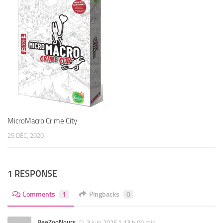
MicroMacro Crime City
25 DÉC, 2020
1 RESPONSE
Comments
1
Pingbacks
0
BeeZooNours
3 juin 2026 à 13 h 09 min