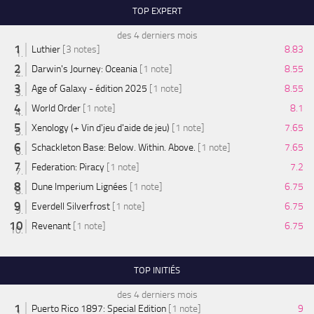
TOP EXPERT
des 4 derniers mois
Luthier
[3 notes]
8.83
Darwin's Journey: Oceania
[1 note]
8.55
Age of Galaxy - édition 2025
[1 note]
8.55
World Order
[1 note]
8.1
Xenology (+ Vin d'jeu d'aide de jeu)
[1 note]
7.65
Schackleton Base: Below. Within. Above.
[1 note]
7.65
Federation: Piracy
[1 note]
7.2
Dune Imperium Lignées
[1 note]
6.75
Everdell Silverfrost
[1 note]
6.75
Revenant
[1 note]
6.75
TOP INITIÉS
des 4 derniers mois
Puerto Rico 1897: Special Edition
[1 note]
9