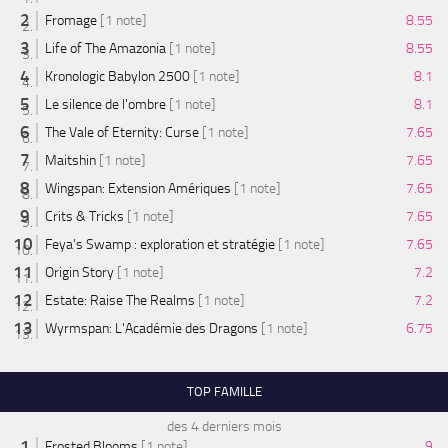
Fromage
[1 note]
8.55
Life of The Amazonia
[1 note]
8.55
Kronologic Babylon 2500
[1 note]
8.1
Le silence de l'ombre
[1 note]
8.1
The Vale of Eternity: Curse
[1 note]
7.65
Maitshin
[1 note]
7.65
Wingspan: Extension Amériques
[1 note]
7.65
Crits & Tricks
[1 note]
7.65
Feya’s Swamp : exploration et stratégie
[1 note]
7.65
Origin Story
[1 note]
7.2
Estate: Raise The Realms
[1 note]
7.2
Wyrmspan: L'Académie des Dragons
[1 note]
6.75
TOP FAMILLE
des 4 derniers mois
Frosted Blooms
[1 note]
9