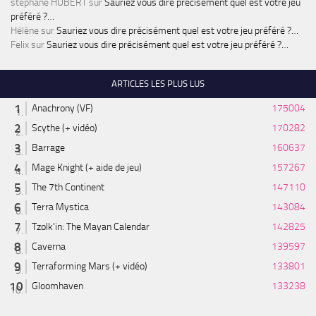
stéphane HUBERT
sur
Sauriez vous dire précisément quel est votre jeu
préféré ?…
Hélène
sur
Sauriez vous dire précisément quel est votre jeu préféré ?…
Felix
sur
Sauriez vous dire précisément quel est votre jeu préféré ?…
ARTICLES LES PLUS LUS
Anachrony (VF)
175004
Scythe (+ vidéo)
170282
Barrage
160637
Mage Knight (+ aide de jeu)
157267
The 7th Continent
147110
Terra Mystica
143084
Tzolk'in: The Mayan Calendar
142825
Caverna
139597
Terraforming Mars (+ vidéo)
133801
Gloomhaven
133238