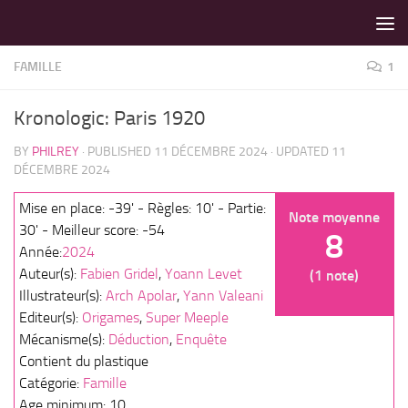
LES MEILLEURS JEUX SONT SUR VIN D'JEU !
Skip to content
FAMILLE
1
Kronologic: Paris 1920
BY
PHILREY
· PUBLISHED
11 DÉCEMBRE 2024
· UPDATED
11
DÉCEMBRE 2024
Mise en place: -39' - Règles: 10' - Partie:
Note moyenne
30' - Meilleur score: -54
8
Année:
2024
Auteur(s):
Fabien Gridel
,
Yoann Levet
(1 note)
Illustrateur(s):
Arch Apolar
,
Yann Valeani
Editeur(s):
Origames
,
Super Meeple
Mécanisme(s):
Déduction
,
Enquête
Contient du plastique
Catégorie:
Famille
Age minimum: 10