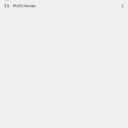
Misfit Heroes
8
Archipels
8
Kumata
8
4 keys
8
Courtisans: Diplomates et Confidents
8
Trök
8
All In: Predictions
8