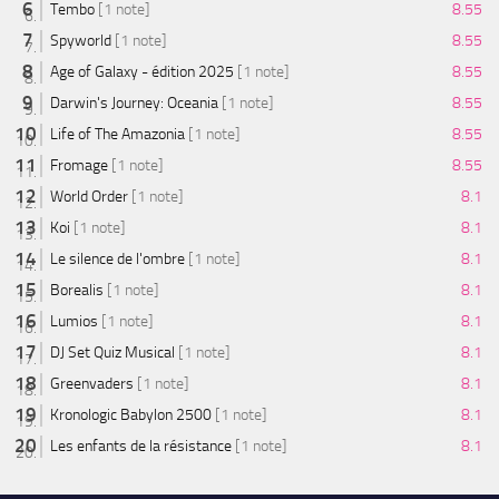
Tembo
[1 note]
8.55
Spyworld
[1 note]
8.55
Age of Galaxy - édition 2025
[1 note]
8.55
Darwin's Journey: Oceania
[1 note]
8.55
Life of The Amazonia
[1 note]
8.55
Fromage
[1 note]
8.55
World Order
[1 note]
8.1
Koi
[1 note]
8.1
Le silence de l'ombre
[1 note]
8.1
Borealis
[1 note]
8.1
Lumios
[1 note]
8.1
DJ Set Quiz Musical
[1 note]
8.1
Greenvaders
[1 note]
8.1
Kronologic Babylon 2500
[1 note]
8.1
Les enfants de la résistance
[1 note]
8.1