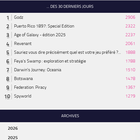
... DES 30 DERNIERS JOURS
Godz
2906
Puerto Rico 1897: Special Edition
2322
Age of Galaxy - édition 2025
2237
Revenant
2061
Sauriez vous dire précisément quel est votre jeu préféré ?...
1888
Feya’s Swamp : exploration et stratégie
1788
Darwin's Journey: Oceania
1510
Botswana
1478
Federation: Piracy
1367
Spyworld
1279
ARCHIVES
2026
2025