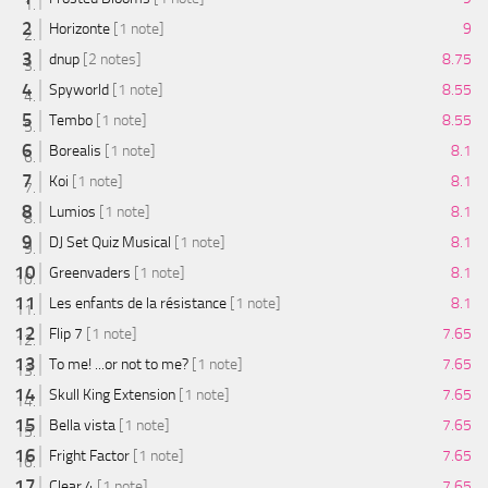
Horizonte
[1 note]
9
dnup
[2 notes]
8.75
Spyworld
[1 note]
8.55
Tembo
[1 note]
8.55
Borealis
[1 note]
8.1
Koi
[1 note]
8.1
Lumios
[1 note]
8.1
DJ Set Quiz Musical
[1 note]
8.1
Greenvaders
[1 note]
8.1
Les enfants de la résistance
[1 note]
8.1
Flip 7
[1 note]
7.65
To me! ...or not to me?
[1 note]
7.65
Skull King Extension
[1 note]
7.65
Bella vista
[1 note]
7.65
Fright Factor
[1 note]
7.65
Clear 4
[1 note]
7.65