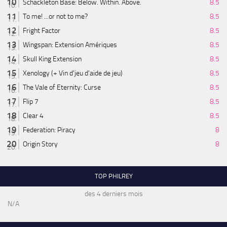
Schackleton Base: Below. Within. Above.
8.5
To me! ...or not to me?
8.5
Fright Factor
8.5
Wingspan: Extension Amériques
8.5
Skull King Extension
8.5
Xenology (+ Vin d'jeu d'aide de jeu)
8.5
The Vale of Eternity: Curse
8.5
Flip 7
8.5
Clear 4
8.5
Federation: Piracy
8
Origin Story
8
TOP PHILREY
des 4 derniers mois
N/A