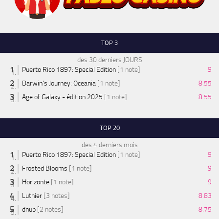
TOP 3
des 30 derniers JOURS
Puerto Rico 1897: Special Edition
[1 note]
9
Darwin's Journey: Oceania
[1 note]
8.55
Age of Galaxy - édition 2025
[1 note]
8.55
TOP 20
des 4 derniers mois
Puerto Rico 1897: Special Edition
[1 note]
9
Frosted Blooms
[1 note]
9
Horizonte
[1 note]
9
Luthier
[3 notes]
8.83
dnup
[2 notes]
8.75