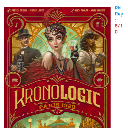
Phil
Rey
:
8/1
0