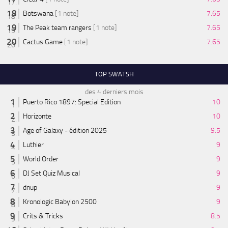
Botswana
[1 note]
7.65
The Peak team rangers
[1 note]
7.65
Cactus Game
[1 note]
7.65
TOP SWATSH
des 4 derniers mois
Puerto Rico 1897: Special Edition
10
Horizonte
10
Age of Galaxy - édition 2025
9.5
Luthier
9
World Order
9
DJ Set Quiz Musical
9
dnup
9
Kronologic Babylon 2500
9
Crits & Tricks
8.5