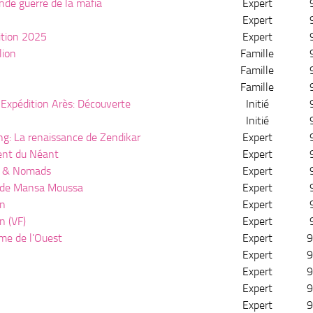
ande guerre de la mafia
Expert
Expert
ition 2025
Expert
lion
Famille
Famille
Famille
Expédition Arès: Découverte
Initié
Initié
g: La renaissance de Zendikar
Expert
ent du Néant
Expert
s & Nomads
Expert
é de Mansa Moussa
Expert
on
Expert
n (VF)
Expert
me de l'Ouest
Expert
9
Expert
9
Expert
9
Expert
9
Expert
9