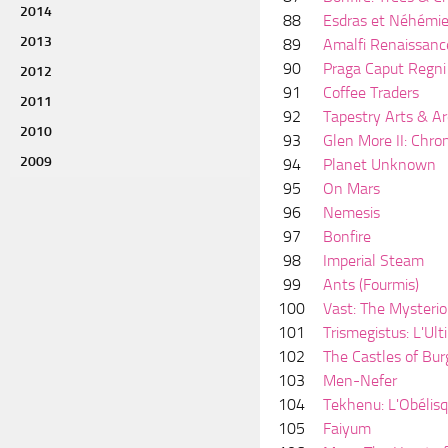
2014
88
Esdras et Néhémi
2013
89
Amalfi Renaissanc
90
Praga Caput Regni
2012
91
Coffee Traders
2011
92
Tapestry Arts & Ar
2010
93
Glen More II: Chron
2009
94
Planet Unknown
95
On Mars
96
Nemesis
97
Bonfire
98
Imperial Steam
99
Ants (Fourmis)
100
Vast: The Mysteri
101
Trismegistus: L'Ul
102
The Castles of Bur
103
Men-Nefer
104
Tekhenu: L'Obélisq
105
Faiyum