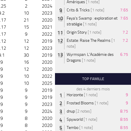
Amériques
[1 note]
.25
2
2024
Crits & Tricks
[1 note]
7.65
9.2
10
2023
Feya’s Swamp : exploration et
7.65
.17
21
2020
stratégie
[1 note]
.17
15
2021
Origin Story
[1 note]
7.2
.17
9
2022
Estate: Raise The Realms
[1
7.2
.12
12
2019
note]
.12
12
2023
Wyrmspan: L'Académie des
6.75
9.1
30
2019
Dragons
[1 note]
9
16
2020
9
12
2020
9
10
2022
TOP FAMILLE
9
10
2025
des 4 derniers mois
9
9
2019
Horizonte
[1 note]
9
9
9
2019
Frosted Blooms
[1 note]
9
9
9
2023
9
9
2024
dnup
[2 notes]
8.75
9
8
2020
Spyworld
[1 note]
8.55
9
8
2020
Tembo
[1 note]
8.55