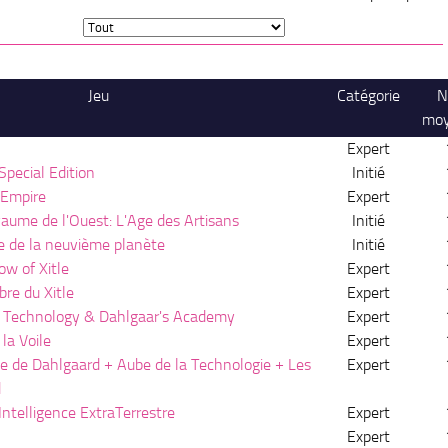
Jeu
Catégorie
N
mo
Expert
Special Edition
Initié
 Empire
Expert
aume de l'Ouest: L'Age des Artisans
Initié
e de la neuvième planète
Initié
w of Xitle
Expert
re du Xitle
Expert
f Technology & Dahlgaar's Academy
Expert
la Voile
Expert
e de Dahlgaard + Aube de la Technologie + Les
Expert
d
Intelligence ExtraTerrestre
Expert
Expert