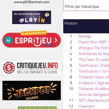
Filtrer par mécanique:
Position
1
Barrage
2
Puerto Rico 1897: 
3
Zhanguo The First
4
Architectes du Roy
5
The Crew: En quêt
6
Teotihuacan: Shado
7
Teotihuacan: L'Omb
8
Trickerion Dawn o
9
Endeavor L'Age de 
10
Trickerion Académi
Dons de Dahlgaar
11
SETI: Recherche d'
12
Covenant