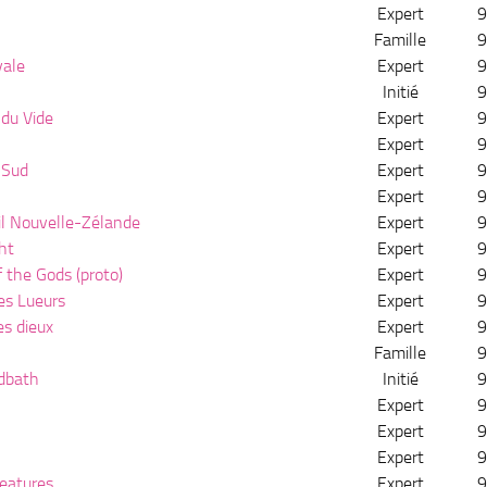
Expert
9
Famille
9
vale
Expert
9
Initié
9
du Vide
Expert
9
Expert
9
 Sud
Expert
9
Expert
9
il Nouvelle-Zélande
Expert
9
ght
Expert
9
 the Gods (proto)
Expert
9
es Lueurs
Expert
9
es dieux
Expert
9
Famille
9
dbath
Initié
9
Expert
9
Expert
9
Expert
9
reatures
Expert
9