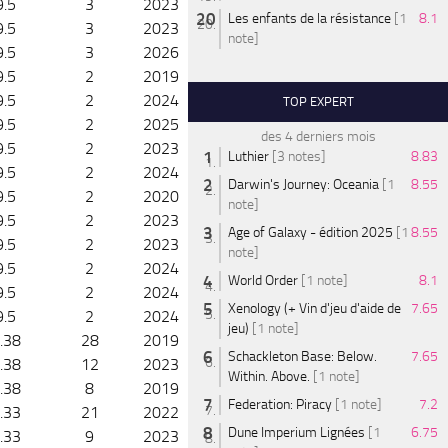
9.5
3
2023
Les enfants de la résistance
[1
8.1
9.5
3
2023
note]
9.5
3
2026
9.5
2
2019
9.5
2
2024
TOP EXPERT
9.5
2
2025
des 4 derniers mois
9.5
2
2023
Luthier
[3 notes]
8.83
9.5
2
2024
Darwin's Journey: Oceania
[1
8.55
9.5
2
2020
note]
9.5
2
2023
Age of Galaxy - édition 2025
[1
8.55
9.5
2
2023
note]
9.5
2
2024
World Order
[1 note]
8.1
9.5
2
2024
Xenology (+ Vin d'jeu d'aide de
7.65
9.5
2
2024
jeu)
[1 note]
.38
28
2019
Schackleton Base: Below.
7.65
.38
12
2023
Within. Above.
[1 note]
.38
8
2019
Federation: Piracy
[1 note]
7.2
.33
21
2022
Dune Imperium Lignées
[1
6.75
.33
9
2023