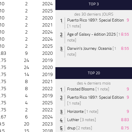
10
2
2024
TOP 3
10
2
2025
des 30 derniers JOURS
10
2
2020
Puerto Rico 1897: Special Edition
9
10
2
2021
[1 note]
10
2
2024
Age of Galaxy - édition 2025
[1
8.55
10
2
2024
note]
10
2
2025
Darwin's Journey: Oceania
[1
8.55
.83
9
2020
note]
.75
24
2019
.75
24
2020
TOP 20
.75
14
2019
.75
8
2021
des 4 derniers mois
.75
8
2022
Frosted Blooms
[1 note]
9
.75
4
2019
Puerto Rico 1897: Special Edition
9
.75
4
2025
[1 note]
.75
2
2022
Horizonte
[1 note]
9
.67
6
2024
Luthier
[3 notes]
8.83
9.5
20
2023
dnup
[2 notes]
8.75
9.5
15
2018