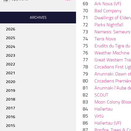
69
Ark Nova (VF)
70
Bad Company
71
Dwellings of Elder
ARCHIVES
72
Parks Nightfall
2026
73
Nemesis: Semeurs 
2025
74
Terra Nova
75
Erudits du Tigre du
2024
76
Weather Machine
2023
77
Great Western Tra
2022
78
Circadians First Li
2021
79
Anunnaki: Dawn of
80
Circadiens Premièr
2020
81
Anunnaki l'Aube d
2019
82
SCOUT
2018
83
Moon Colony Bloo
2017
84
Hallertau
85
Virtù
2016
86
Hallertau (VF)
2015
87
Bonfire: Trees & C