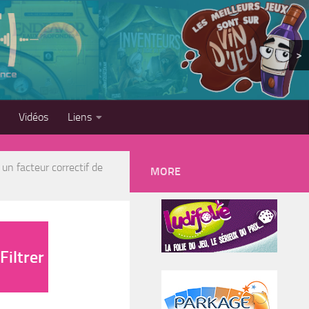
>
Vidéos
Liens
 un facteur correctif de
MORE
Filtrer