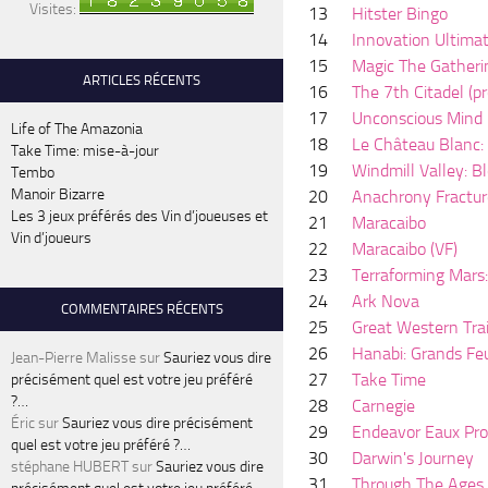
Visites:
13
Hitster Bingo
14
Innovation Ultima
15
Magic The Gatheri
ARTICLES RÉCENTS
16
The 7th Citadel (pr
17
Unconscious Mind
Life of The Amazonia
18
Le Château Blanc:
Take Time: mise-à-jour
19
Windmill Valley: B
Tembo
Manoir Bizarre
20
Anachrony Fracture
Les 3 jeux préférés des Vin d’joueuses et
21
Maracaibo
Vin d’joueurs
22
Maracaibo (VF)
23
Terraforming Mars:
24
Ark Nova
COMMENTAIRES RÉCENTS
25
Great Western Trai
26
Hanabi: Grands Fe
Jean-Pierre Malisse
sur
Sauriez vous dire
27
Take Time
précisément quel est votre jeu préféré
?…
28
Carnegie
Éric
sur
Sauriez vous dire précisément
29
Endeavor Eaux Pr
quel est votre jeu préféré ?…
30
Darwin's Journey
stéphane HUBERT
sur
Sauriez vous dire
31
Through The Ages