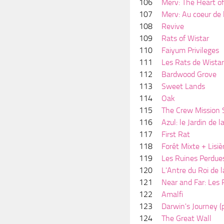
106
Merv: The Heart of
107
Merv: Au coeur de l
108
Revive
109
Rats of Wistar
110
Faiyum Privileges
111
Les Rats de Wistar
112
Bardwood Grove
113
Sweet Lands
114
Oak
115
The Crew Mission
116
Azul: le Jardin de l
117
First Rat
118
Forêt Mixte + Lisiè
119
Les Ruines Perdues
120
L'Antre du Roi de
121
Near and Far: Les
122
Amalfi
123
Darwin's Journey (
124
The Great Wall