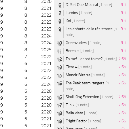
9
8
2020
DJ Set Quiz Musical
[1 note]
8.1
9
8
2021
Lumios
[1 note]
8.1
9
8
2022
Koi
[1 note]
8.1
9
8
2023
9
8
2023
Les enfants de la résistance
[1
8.1
note]
9
8
2024
9
8
2024
Greenvaders
[1 note]
8.1
9
8
2025
Borealis
[1 note]
8.1
9
7
2022
To me! ...or not to me?
[1 note]
7.65
9
6
2021
Clear 4
[1 note]
7.65
9
6
2022
Manoir Bizarre
[1 note]
7.65
9
6
2022
The Peak team rangers
[1
7.65
9
6
2024
note]
9
6
2020
Skull King Extension
[1 note]
7.65
9
6
2020
9
6
2020
Flip 7
[1 note]
7.65
9
6
2020
Bella vista
[1 note]
7.65
9
6
2021
Fright Factor
[1 note]
7.65
9
6
2021