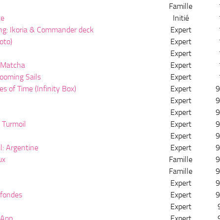
Famille
te
Initié
ng: Ikoria & Commander deck
Expert
oto)
Expert
Expert
 Matcha
Expert
looming Sails
Expert
s of Time (Infinity Box)
Expert
9
Expert
9
Expert
9
 Turmoil
Expert
9
Expert
9
l: Argentine
Expert
9
ux
Famille
9
Famille
9
Expert
9
ofondes
Expert
9
Expert
 App
Expert