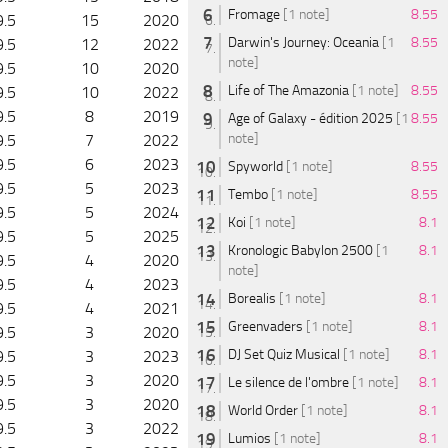
Fromage
[1 note]
8.55
9.5
15
2020
Darwin's Journey: Oceania
[1
8.55
9.5
12
2022
note]
9.5
10
2020
Life of The Amazonia
[1 note]
8.55
9.5
10
2022
9.5
8
2019
Age of Galaxy - édition 2025
[1
8.55
note]
9.5
7
2022
9.5
6
2023
Spyworld
[1 note]
8.55
9.5
5
2023
Tembo
[1 note]
8.55
9.5
5
2024
Koi
[1 note]
8.1
9.5
5
2025
Kronologic Babylon 2500
[1
8.1
9.5
4
2020
note]
9.5
4
2023
Borealis
[1 note]
8.1
9.5
4
2021
Greenvaders
[1 note]
8.1
9.5
3
2020
DJ Set Quiz Musical
[1 note]
8.1
9.5
3
2023
9.5
3
2020
Le silence de l'ombre
[1 note]
8.1
9.5
3
2020
World Order
[1 note]
8.1
9.5
3
2022
Lumios
[1 note]
8.1