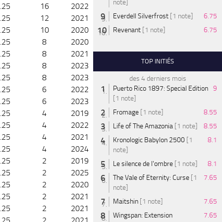
note]
.25
16
2022
Everdell Silverfrost
[1 note]
6.75
.25
12
2021
.25
10
2020
Revenant
[1 note]
6.75
.25
8
2020
.25
8
2021
TOP INITIÉS
.25
8
2023
.25
8
2023
des 4 derniers mois
Puerto Rico 1897: Special Edition
9
.25
6
2022
[1 note]
.25
6
2023
Fromage
[1 note]
8.55
.25
4
2019
.25
4
2022
Life of The Amazonia
[1 note]
8.55
.25
4
2021
Kronologic Babylon 2500
[1
8.1
.25
4
2024
note]
.25
2
2019
Le silence de l'ombre
[1 note]
8.1
.25
2
2025
The Vale of Eternity: Curse
[1
7.65
.25
2
2020
note]
.25
2
2021
Maitshin
[1 note]
7.65
.25
2
2021
Wingspan: Extension
7.65
.25
2
2021