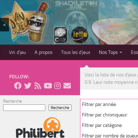
Skip to content
<
Vin d’jeu
A propos
Tous les d’jeux
Nos Tops
Es
Voici la liste de nos d’jeu
FOLLOW:
0.9. Leur note moyenne n'
Recherche
Filtrer par année:
Recherche
Filtrer par chroniqueur:
Filtrer par catégorie:
Filtrer par nombre de joueur