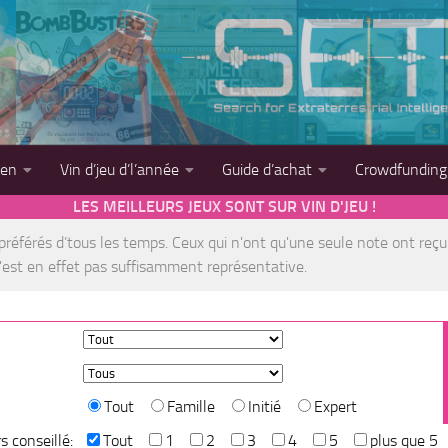
sen
Vin d’jeu d’l’année
Guide d’achat
Crowdfunding
LES MEILLEURS JEUX SONT SUR VIN D'JEU !
x préférés d’tous les temps. Ceux qui n'ont qu'une seule note ont reçu
est en effet pas suffisamment représentative.
Tout
Famille
Initié
Expert
s conseillé:
Tout
1
2
3
4
5
plus que 5