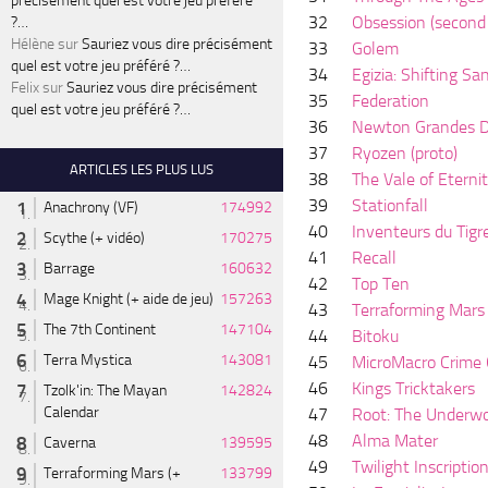
précisément quel est votre jeu préféré
32
Obsession (second 
?…
Hélène
sur
Sauriez vous dire précisément
33
Golem
quel est votre jeu préféré ?…
34
Egizia: Shifting Sa
Felix
sur
Sauriez vous dire précisément
35
Federation
quel est votre jeu préféré ?…
36
Newton Grandes D
37
Ryozen (proto)
ARTICLES LES PLUS LUS
38
The Vale of Eterni
39
Stationfall
Anachrony (VF)
174992
40
Inventeurs du Tigr
Scythe (+ vidéo)
170275
41
Recall
Barrage
160632
42
Top Ten
Mage Knight (+ aide de jeu)
157263
43
Terraforming Mars 
The 7th Continent
147104
44
Bitoku
Terra Mystica
143081
45
MicroMacro Crime 
46
Kings Tricktakers
Tzolk'in: The Mayan
142824
Calendar
47
Root: The Underwo
48
Alma Mater
Caverna
139595
49
Twilight Inscriptio
Terraforming Mars (+
133799