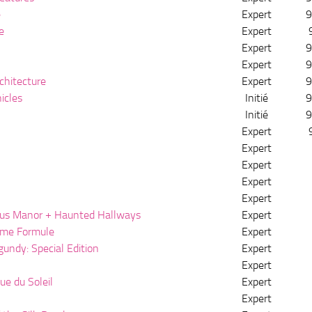
e
Expert
9
e
Expert
Expert
9
Expert
9
chitecture
Expert
9
icles
Initié
9
Initié
9
Expert
Expert
Expert
Expert
Expert
ous Manor + Haunted Hallways
Expert
time Formule
Expert
gundy: Special Edition
Expert
Expert
ue du Soleil
Expert
Expert