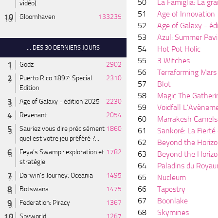
50
La Famiglia: La gr
vidéo)
51
Age of Innovation
Gloomhaven
133235
52
Age of Galaxy - éd
53
Azul: Summer Pavi
... DES 30 DERNIERS JOURS
54
Hot Pot Holic
55
3 Witches
Godz
2902
56
Terraforming Mars 
Puerto Rico 1897: Special
2310
57
Blot
Edition
58
Magic The Gatherin
Age of Galaxy - édition 2025
2230
59
Voidfall L'Avènem
Revenant
2054
60
Marrakesh Camel
Sauriez vous dire précisément
1860
61
Sankoré: La Fiert
quel est votre jeu préféré ?...
62
Beyond the Horiz
Feya’s Swamp : exploration et
1782
63
Beyond the Horizo
stratégie
64
Paladins du Royau
Darwin's Journey: Oceania
1495
65
Nucleum
66
Tapestry
Botswana
1475
67
Boonlake
Federation: Piracy
1367
68
Skymines
Spyworld
1267