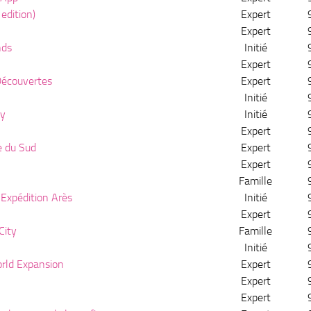
edition)
Expert
Expert
nds
Initié
Expert
écouvertes
Expert
Initié
ty
Initié
Expert
e du Sud
Expert
Expert
Famille
Expédition Arès
Initié
Expert
City
Famille
Initié
rld Expansion
Expert
Expert
n
Expert