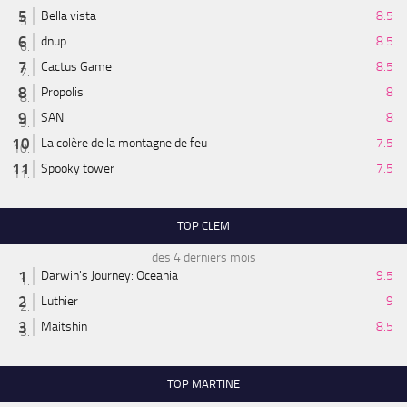
Bella vista
8.5
dnup
8.5
Cactus Game
8.5
Propolis
8
SAN
8
La colère de la montagne de feu
7.5
Spooky tower
7.5
TOP CLEM
des 4 derniers mois
Darwin's Journey: Oceania
9.5
Luthier
9
Maitshin
8.5
TOP MARTINE