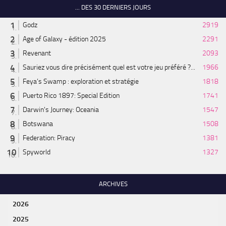
... DES 30 DERNIERS JOURS
Godz
2919
Age of Galaxy - édition 2025
2291
Revenant
2093
Sauriez vous dire précisément quel est votre jeu préféré ?...
1966
Feya’s Swamp : exploration et stratégie
1818
Puerto Rico 1897: Special Edition
1741
Darwin's Journey: Oceania
1547
Botswana
1508
Federation: Piracy
1381
Spyworld
1327
ARCHIVES
2026
2025