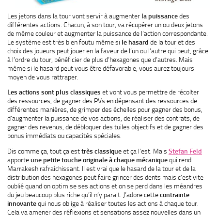
Les jetons dans la tour vont servir à augmenter
la puissance
des
différentes actions. Chacun, à son tour, va récupérer un ou deux jetons
de même couleur et augmenter la puissance de l’action correspondante.
Le système est très bien foutu même si
le hasard
de la tour et des
choix des joueurs peut jouer en la faveur de l’un ou l’autre qui peut, grâce
à l’ordre du tour, bénéficier de plus d’hexagones que d’autres. Mais
même si le hasard peut vous être défavorable, vous aurez toujours
moyen de vous rattraper.
Les actions sont plus classiques
et vont vous permettre de récolter
des ressources, de gagner des PVs en dépensant des ressources de
différentes manières, de grimper des échelles pour gagner des bonus,
d’augmenter la puissance de vos actions, de réaliser des contrats, de
gagner des revenus, de débloquer des tuiles objectifs et de gagner des
bonus immédiats ou capacités spéciales.
Dis comme ça, tout ça est
très classique
et ça l’est. Mais
Stefan Feld
apporte
une petite touche originale à chaque mécanique
qui rend
Marrakesh rafraîchissant. Il est vrai que le hasard de la tour et de la
distribution des hexagones peut faire grincer des dents mais c’est vite
oublié quand on optimise ses actions et on se perd dans les méandres
du jeu beaucoup plus riche qu’il n’y parait. J’adore cette
contrainte
innovante
qui nous oblige à réaliser toutes les actions à chaque tour.
Cela va amener des réflexions et sensations assez nouvelles dans un