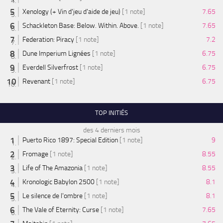
Xenology (+ Vin d'jeu d'aide de jeu)
[1 note]
7.65
Schackleton Base: Below. Within. Above.
[1 note]
7.65
Federation: Piracy
[1 note]
7.2
Dune Imperium Lignées
[1 note]
6.75
Everdell Silverfrost
[1 note]
6.75
Revenant
[1 note]
6.75
TOP INITIÉS
des 4 derniers mois
Puerto Rico 1897: Special Edition
[1 note]
9
Fromage
[1 note]
8.55
Life of The Amazonia
[1 note]
8.55
Kronologic Babylon 2500
[1 note]
8.1
Le silence de l'ombre
[1 note]
8.1
The Vale of Eternity: Curse
[1 note]
7.65