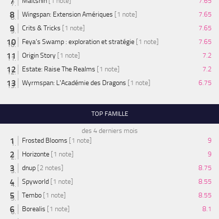
Maitshin
[1 note]
7.65
Wingspan: Extension Amériques
[1 note]
7.65
Crits & Tricks
[1 note]
7.65
Feya’s Swamp : exploration et stratégie
[1 note]
7.65
Origin Story
[1 note]
7.2
Estate: Raise The Realms
[1 note]
7.2
Wyrmspan: L'Académie des Dragons
[1 note]
6.75
TOP FAMILLE
des 4 derniers mois
Frosted Blooms
[1 note]
9
Horizonte
[1 note]
9
dnup
[2 notes]
8.75
Spyworld
[1 note]
8.55
Tembo
[1 note]
8.55
Borealis
[1 note]
8.1