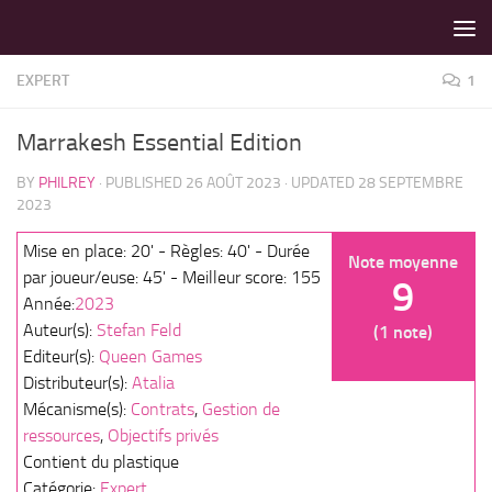
LES MEILLEURS JEUX SONT SUR VIN D'JEU !
Skip to content
EXPERT
1
Marrakesh Essential Edition
BY
PHILREY
· PUBLISHED
26 AOÛT 2023
· UPDATED
28 SEPTEMBRE
2023
Mise en place: 20' - Règles: 40' - Durée
Note moyenne
par joueur/euse: 45' - Meilleur score: 155
9
Année:
2023
Auteur(s):
Stefan Feld
(1 note)
Editeur(s):
Queen Games
Distributeur(s):
Atalia
Mécanisme(s):
Contrats
,
Gestion de
ressources
,
Objectifs privés
Contient du plastique
Catégorie:
Expert