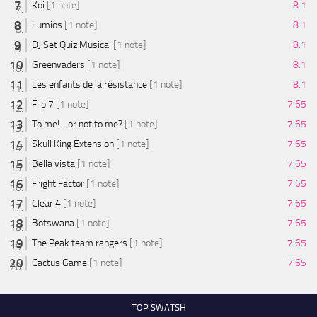
Koi
[1 note]
8.1
Lumios
[1 note]
8.1
DJ Set Quiz Musical
[1 note]
8.1
Greenvaders
[1 note]
8.1
Les enfants de la résistance
[1 note]
8.1
Flip 7
[1 note]
7.65
To me! ...or not to me?
[1 note]
7.65
Skull King Extension
[1 note]
7.65
Bella vista
[1 note]
7.65
Fright Factor
[1 note]
7.65
Clear 4
[1 note]
7.65
Botswana
[1 note]
7.65
The Peak team rangers
[1 note]
7.65
Cactus Game
[1 note]
7.65
TOP SWATSH