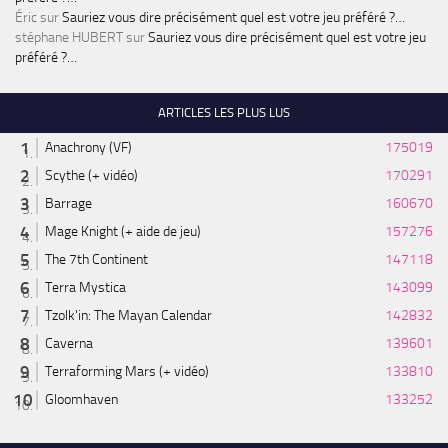
Éric
sur
Sauriez vous dire précisément quel est votre jeu préféré ?…
stéphane HUBERT
sur
Sauriez vous dire précisément quel est votre jeu
préféré ?…
ARTICLES LES PLUS LUS
Anachrony (VF)
175019
Scythe (+ vidéo)
170291
Barrage
160670
Mage Knight (+ aide de jeu)
157276
The 7th Continent
147118
Terra Mystica
143099
Tzolk'in: The Mayan Calendar
142832
Caverna
139601
Terraforming Mars (+ vidéo)
133810
Gloomhaven
133252