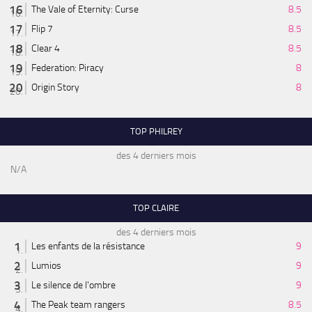
The Vale of Eternity: Curse
8.5
Flip 7
8.5
Clear 4
8.5
Federation: Piracy
8
Origin Story
8
TOP PHILREY
des 4 derniers mois
N/A
TOP CLAIRE
des 4 derniers mois
Les enfants de la résistance
9
Lumios
9
Le silence de l'ombre
9
The Peak team rangers
8.5