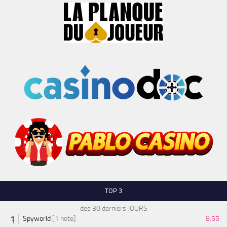
TOP 3
des 30 derniers JOURS
Spyworld
[1 note]
8.55