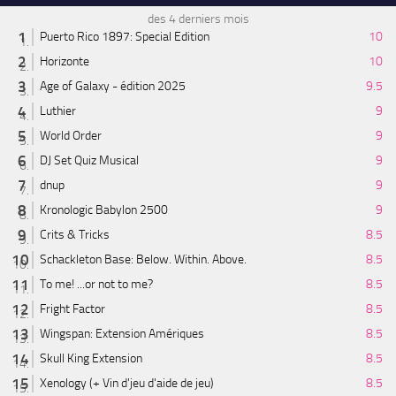
des 4 derniers mois
Puerto Rico 1897: Special Edition
10
Horizonte
10
Age of Galaxy - édition 2025
9.5
Luthier
9
World Order
9
DJ Set Quiz Musical
9
dnup
9
Kronologic Babylon 2500
9
Crits & Tricks
8.5
Schackleton Base: Below. Within. Above.
8.5
To me! ...or not to me?
8.5
Fright Factor
8.5
Wingspan: Extension Amériques
8.5
Skull King Extension
8.5
Xenology (+ Vin d'jeu d'aide de jeu)
8.5