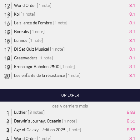
World Order
[1 note]
8.1
Koi
[1 note]
8.1
Le silence de l'ombre
[1 note]
8.1
Borealis
[1 note]
8.1
Lumios
[1 note]
8.1
DJ Set Quiz Musical
[1 note]
8.1
Greenvaders
[1 note]
8.1
Kronologic Babylon 2500
[1 note]
8.1
Les enfants de la résistance
[1 note]
8.1
TOP EXPERT
des 4 derniers mois
Luthier
[3 notes]
8.83
Darwin's Journey: Oceania
[1 note]
8.55
Age of Galaxy - édition 2025
[1 note]
8.55
World Order
[1 note]
8.1