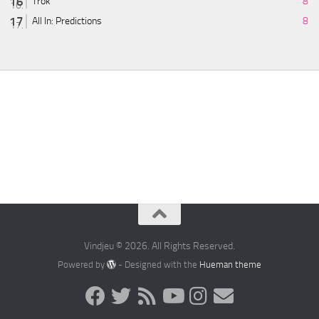
Trök
8
All In: Predictions
8
Vindjeu © 2026. All Rights Reserved.
Powered by
- Designed with the
Hueman theme