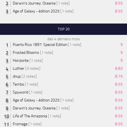
Darwin's Journey: Oceania
[1 note]
8.55
Age of Galaxy - édition 2025
[1 note]
8.55
TOP 20
des 4 derniers mois
Puerto Rico 1897: Special Edition
[1 note]
9
Frosted Blooms
[1 note]
9
Horizonte
[1 note]
9
Luthier
[3 notes]
8.83
dnup
[2 notes]
8.75
Tembo
[1 note]
8.55
Spyworld
[1 note]
8.55
Age of Galaxy - édition 2025
[1 note]
8.55
Darwin's Journey: Oceania
[1 note]
8.55
Life of The Amazonia
[1 note]
8.55
Fromage
[1 note]
8.55