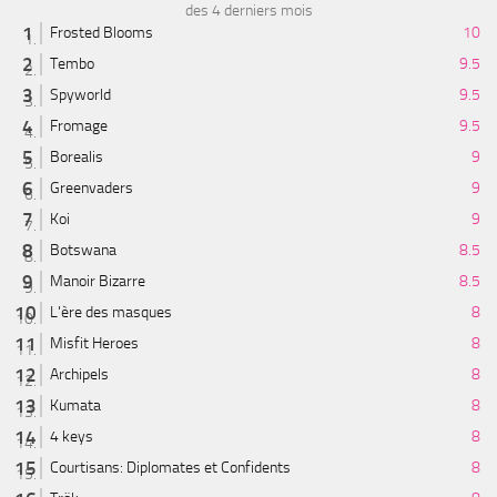
des 4 derniers mois
Frosted Blooms
10
Tembo
9.5
Spyworld
9.5
Fromage
9.5
Borealis
9
Greenvaders
9
Koi
9
Botswana
8.5
Manoir Bizarre
8.5
L'ère des masques
8
Misfit Heroes
8
Archipels
8
Kumata
8
4 keys
8
Courtisans: Diplomates et Confidents
8