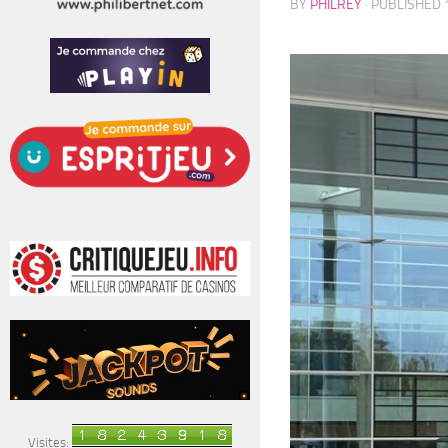
BY
PHILREY
· PUBLISHED
Visites: