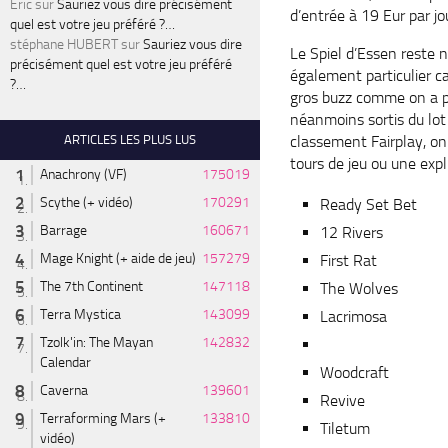
Éric
sur
Sauriez vous dire précisément
d’entrée à 19 Eur par jo
quel est votre jeu préféré ?…
stéphane HUBERT
sur
Sauriez vous dire
Le Spiel d’Essen reste
précisément quel est votre jeu préféré
également particulier c
?…
gros buzz comme on a p
néanmoins sortis du lot 
ARTICLES LES PLUS LUS
classement Fairplay, on 
tours de jeu ou une exp
Anachrony (VF)
175019
Scythe (+ vidéo)
170291
Ready Set Bet
Barrage
160671
12 Rivers
Mage Knight (+ aide de jeu)
157279
First Rat
The 7th Continent
147118
The Wolves
Terra Mystica
143099
Lacrimosa
Tzolk'in: The Mayan
142832
Calendar
Woodcraft
Caverna
139601
Revive
Terraforming Mars (+
133810
Tiletum
vidéo)