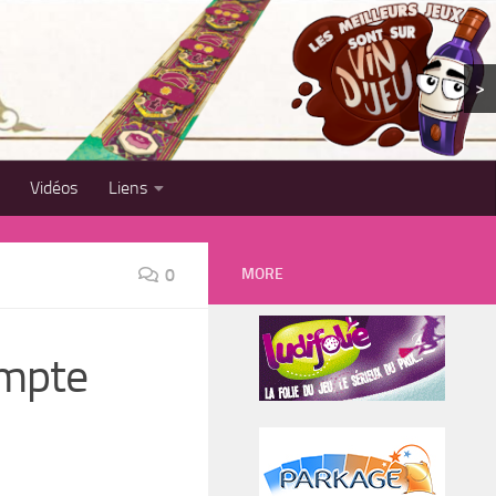
>
Vidéos
Liens
MORE
0
ompte