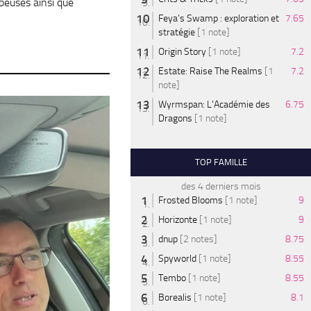
ubeuses ainsi que
Feya’s Swamp : exploration et
7.65
stratégie
[1 note]
Origin Story
[1 note]
7.2
Estate: Raise The Realms
[1
7.2
note]
Wyrmspan: L'Académie des
6.75
Dragons
[1 note]
TOP FAMILLE
des 4 derniers mois
Frosted Blooms
[1 note]
9
Horizonte
[1 note]
9
dnup
[2 notes]
8.75
Spyworld
[1 note]
8.55
Tembo
[1 note]
8.55
Borealis
[1 note]
8.1