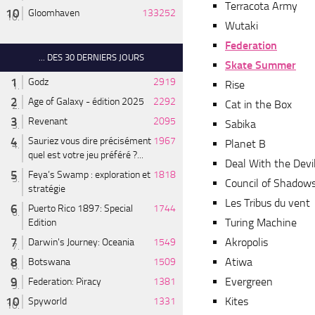
Terracota Army
Gloomhaven
133252
Wutaki
Federation
... DES 30 DERNIERS JOURS
Skate Summer
Godz
2919
Rise
Age of Galaxy - édition 2025
2292
Cat in the Box
Revenant
2095
Sabika
Sauriez vous dire précisément
1967
Planet B
quel est votre jeu préféré ?...
Deal With the Devi
Feya’s Swamp : exploration et
1818
Council of Shadow
stratégie
Les Tribus du vent
Puerto Rico 1897: Special
1744
Turing Machine
Edition
Akropolis
Darwin's Journey: Oceania
1549
Atiwa
Botswana
1509
Evergreen
Federation: Piracy
1381
Kites
Spyworld
1331