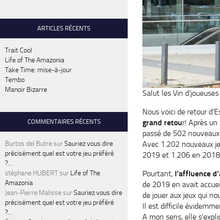
ARTICLES RÉCENTS
Trait Cool
Life of The Amazonia
Take Time: mise-à-jour
Tembo
Manoir Bizarre
Salut les Vin d’joueuses 
Nous voici de retour d’
grand retou
r! Après un 
COMMENTAIRES RÉCENTS
passé de 502 nouveaux j
Avec 1.202 nouveaux jeu
Burtos del Butre
sur
Sauriez vous dire
précisément quel est votre jeu préféré
2019 et 1.206 en 2018)
?…
Pourtant,
l’affluence d
stéphane HUBERT
sur
Life of The
Amazonia
de 2019 en avait accueil
Jean-Pierre Malisse
sur
Sauriez vous dire
de jouer aux jeux qui no
précisément quel est votre jeu préféré
Il est difficile évidemm
?…
A mon sens, elle s’expli