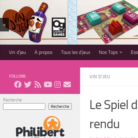
Skip to content
<
Vin d’jeu
A propos
Tous les d’jeux
Nos Tops
Es
FOLLOW:
VIN D'JEU
Le Spiel 
Recherche
Recherche
rendu