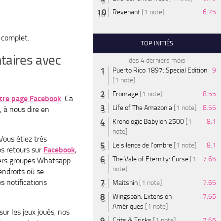
Revenant
[1 note]
6.75
 complet.
TOP INITIÉS
taires avec
des 4 derniers mois
Puerto Rico 1897: Special Edition
9
[1 note]
Fromage
[1 note]
8.55
tre page Facebook
. Ca
Life of The Amazonia
[1 note]
8.55
, à nous dire en
Kronologic Babylon 2500
[1
8.1
note]
Vous étiez très
Le silence de l'ombre
[1 note]
8.1
os retours sur
Facebook
,
The Vale of Eternity: Curse
[1
7.65
ivers groupes Whatsapp
note]
endroits où se
s notifications
Maitshin
[1 note]
7.65
Wingspan: Extension
7.65
Amériques
[1 note]
ur les jeux joués, nos
Crits & Tricks
[1 note]
7.65