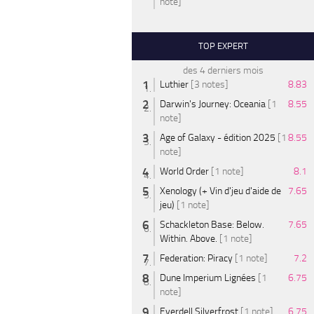
note]
TOP EXPERT
des 4 derniers mois
Luthier
[3 notes]
8.83
Darwin's Journey: Oceania
[1
8.55
note]
Age of Galaxy - édition 2025
[1
8.55
note]
World Order
[1 note]
8.1
Xenology (+ Vin d'jeu d'aide de
7.65
jeu)
[1 note]
Schackleton Base: Below.
7.65
Within. Above.
[1 note]
Federation: Piracy
[1 note]
7.2
Dune Imperium Lignées
[1
6.75
note]
Everdell Silverfrost
[1 note]
6.75