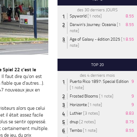
des 30 derniers JOURS
Spyworld
[1 note]
8.55
Darwin's Journey: Oceania
[1
8.55
note]
Age of Galaxy - édition 2025
[1
8.55
note]
TOP 20
e Spiel 22 c’est le
des 4 derniers mois
Il faut dire qu’on est
Puerto Rico 1897: Special Edition
9
fiable que d’autres…).
[1 note]
247 nouveaux jeux en
Frosted Blooms
[1 note]
9
Horizonte
[1 note]
9
isiteurs alors que celui
Luthier
[3 notes]
8.83
t il était assez facile
lus se sentir oppressé.
dnup
[2 notes]
8.75
st certainement multiple.
Tembo
[1 note]
8.55
 de jeu, du prix