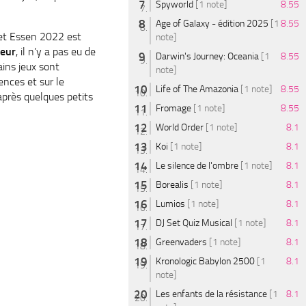
Spyworld
[1 note]
8.55
Age of Galaxy - édition 2025
[1
8.55
et Essen 2022 est
note]
oeur
, il n’y a pas eu de
Darwin's Journey: Oceania
[1
8.55
ains jeux sont
note]
ences et sur le
Life of The Amazonia
[1 note]
8.55
 après quelques petits
Fromage
[1 note]
8.55
World Order
[1 note]
8.1
Koi
[1 note]
8.1
Le silence de l'ombre
[1 note]
8.1
Borealis
[1 note]
8.1
Lumios
[1 note]
8.1
DJ Set Quiz Musical
[1 note]
8.1
Greenvaders
[1 note]
8.1
Kronologic Babylon 2500
[1
8.1
note]
Les enfants de la résistance
[1
8.1