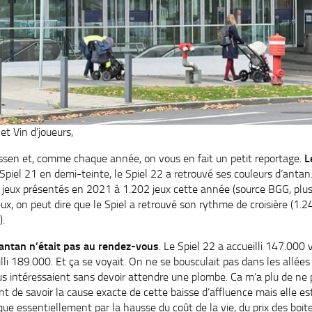
et Vin d’joueurs,
Essen et, comme chaque année, on vous en fait un petit reportage.
L
Spiel 21 en demi-teinte, le Spiel 22 a retrouvé ses couleurs d’antan. 
eux présentés en 2021 à 1.202 jeux cette année (source BGG, plus 
x, on peut dire que le Spiel a retrouvé son rythme de croisière (1.
.
’antan n’était pas au rendez-vous
. Le Spiel 22 a accueilli 147.000 v
li 189.000. Et ça se voyait. On ne se bousculait pas dans les allées e
us intéressaient sans devoir attendre une plombe. Ca m’a plu de ne p
ent de savoir la cause exacte de cette baisse d’affluence mais elle e
que essentiellement par la hausse du coût de la vie, du prix des boites