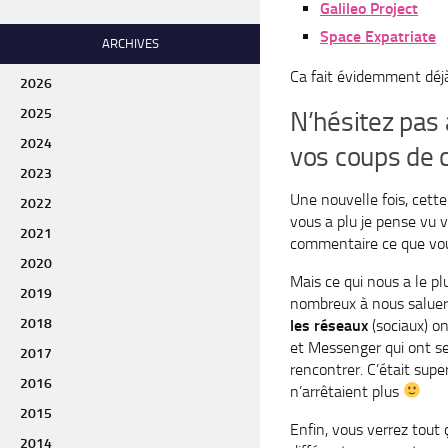
Galileo Project
Space Expatriate
ARCHIVES
Ca fait évidemment déjà
2026
2025
N’hésitez pas
2024
vos coups de 
2023
Une nouvelle fois, cett
2022
vous a plu je pense vu v
2021
commentaire ce que vo
2020
Mais ce qui nous a le p
2019
nombreux à nous saluer 
2018
les réseaux
(sociaux) o
et Messenger qui ont ser
2017
rencontrer. C’était supe
2016
n’arrêtaient plus
2015
Enfin, vous verrez tout
2014