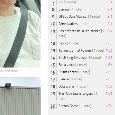
Koi
[1 note]
8.1
Lumios
[1 note]
8.1
DJ Set Quiz Musical
[1 note]
8.1
Greenvaders
[1 note]
8.1
Les enfants de la résistance
[1
8.1
note]
Flip 7
[1 note]
7.65
To me! ...or not to me?
[1 note]
7.65
Skull King Extension
[1 note]
7.65
Bella vista
[1 note]
7.65
nous en train.
Fright Factor
[1 note]
7.65
Clear 4
[1 note]
7.65
Botswana
[1 note]
7.65
The Peak team rangers
[1
7.65
note]
Cactus Game
[1 note]
7.65