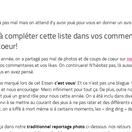
 pas mal mais on attend d’y avoir joué pour vous en donner un avis
 à compléter cette liste dans vos commen
coeur!
e année, on a partagé pas mal de photos et de coups de coeur sur
no
os commentaires et vos likes. On continuera! N’hésitez pas, là aussi
us en avez pensé.
lus marqué lors de cet Essen
c’est vous
! Et ce n’est pas une blague. 
et nous encourager. Merci infiniment pour tout ça. De plus, outre n
nt joué un grand rôle pour nous cette année. On a été inclu dans d
vi à se mettre au courant des jeux à ne pas rater et des différents 
r, on a kiffé à mort même si à certains moments, les « ding ding » de
 ça dans notre
traditionnel reportage photo
ci-dessous: nos retours s