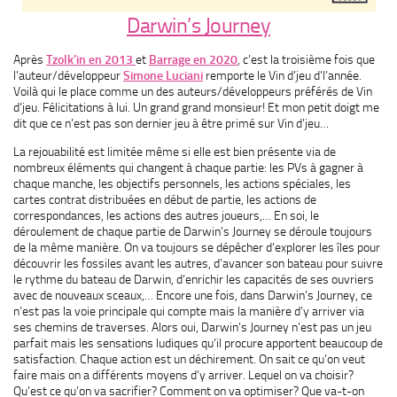
Darwin’s Journey
Après
Tzolk’in en 2013
et
Barrage en 2020
, c’est la troisième fois que
l’auteur/développeur
Simone Luciani
remporte le Vin d’jeu d’l’année.
Voilà qui le place comme un des auteurs/développeurs préférés de Vin
d’jeu. Félicitations à lui. Un grand grand monsieur! Et mon petit doigt me
dit que ce n’est pas son dernier jeu à être primé sur Vin d’jeu…
La rejouabilité est limitée même si elle est bien présente via de
nombreux éléments qui changent à chaque partie: les PVs à gagner à
chaque manche, les objectifs personnels, les actions spéciales, les
cartes contrat distribuées en début de partie, les actions de
correspondances, les actions des autres joueurs,… En soi, le
déroulement de chaque partie de Darwin’s Journey se déroule toujours
de la même manière. On va toujours se dépêcher d’explorer les îles pour
découvrir les fossiles avant les autres, d’avancer son bateau pour suivre
le rythme du bateau de Darwin, d’enrichir les capacités de ses ouvriers
avec de nouveaux sceaux,… Encore une fois, dans Darwin’s Journey, ce
n’est pas la voie principale qui compte mais la manière d’y arriver via
ses chemins de traverses. Alors oui, Darwin’s Journey n’est pas un jeu
parfait mais les sensations ludiques qu’il procure apportent beaucoup de
satisfaction. Chaque action est un déchirement. On sait ce qu’on veut
faire mais on a différents moyens d’y arriver. Lequel on va choisir?
Qu’est ce qu’on va sacrifier? Comment on va optimiser? Que va-t-on