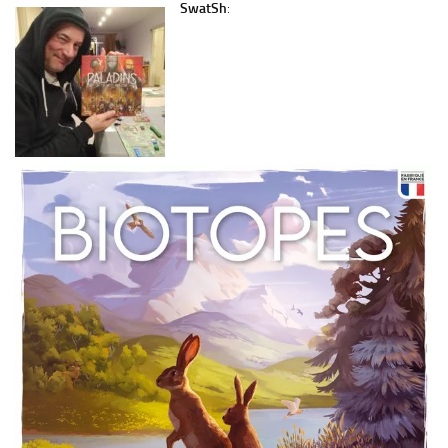
SwatSh
: