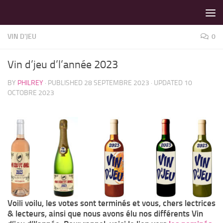
LES MEILLEURS JEUX SONT SUR VIN D'JEU !
Skip to content
VIN D'JEU
0
Vin d’jeu d’l’année 2023
BY
PHILREY
· PUBLISHED
28 SEPTEMBRE 2023
· UPDATED
10
OCTOBRE 2023
Voili voilu, les votes sont terminés et vous, chers lectrices
& lecteurs, ainsi que nous avons élu nos différents Vin