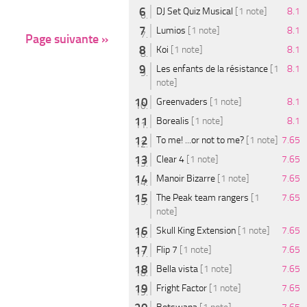
DJ Set Quiz Musical
[1 note]
8.1
Lumios
[1 note]
8.1
Page suivante »
Koi
[1 note]
8.1
Les enfants de la résistance
[1
8.1
note]
Greenvaders
[1 note]
8.1
Borealis
[1 note]
8.1
To me! ...or not to me?
[1 note]
7.65
Clear 4
[1 note]
7.65
Manoir Bizarre
[1 note]
7.65
The Peak team rangers
[1
7.65
note]
Skull King Extension
[1 note]
7.65
Flip 7
[1 note]
7.65
Bella vista
[1 note]
7.65
Fright Factor
[1 note]
7.65