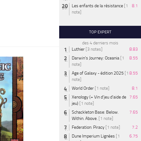
Les enfants de la résistance
[1
8.1
note]
TOP EXPERT
des 4 derniers mois
Luthier
[3 notes]
8.83
Darwin's Journey: Oceania
[1
8.55
note]
Age of Galaxy - édition 2025
[1
8.55
note]
World Order
[1 note]
8.1
Xenology (+ Vin d'jeu d'aide de
7.65
jeu)
[1 note]
Schackleton Base: Below.
7.65
Within. Above.
[1 note]
Federation: Piracy
[1 note]
7.2
Dune Imperium Lignées
[1
6.75