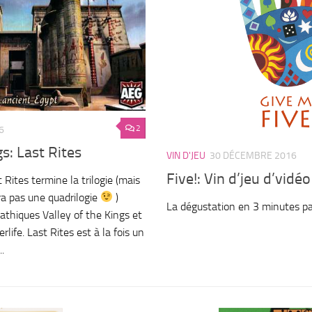
2
6
gs: Last Rites
VIN D'JEU
30 DÉCEMBRE 2016
Five!: Vin d’jeu d’vidéo
 Rites termine la trilogie (mais
ra pas une quadrilogie
)
La dégustation en 3 minutes p
pathiques Valley of the Kings et
erlife. Last Rites est à la fois un
.