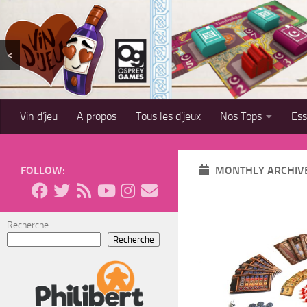
Skip to content
<
Vin d’jeu
A propos
Tous les d’jeux
Nos Tops
Es
FOLLOW:
MONTHLY ARCHIV
Recherche
Recherche