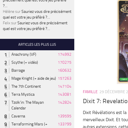
précisément quel est votre jeu préféré
?…
Hélène
sur
Sauriez vous dire précisément
quel est votre jeu préféré ?…
Felix
sur
Sauriez vous dire précisément
quel est votre jeu préféré ?…
ARTICLES LES PLUS LUS
Anachrony (VF)
174992
Scythe (+ vidéo)
170275
Barrage
160632
Mage Knight (+ aide de jeu)
157263
The 7th Continent
147104
FAMILLE
29 DÉCEMBRE 
Terra Mystica
143081
Dixit 7: Revelati
Tzolk'in: The Mayan
142824
Calendar
Dixit Révélations est l
Caverna
139595
merveilleux Dixit. Et t
Terraforming Mars (+
133799
autres extensions, cet