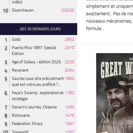
vidéo)
simplement et uniqueme
Gloomhaven
133235
exactement. Pas de nouv
nouveaux mécanismes, 
formule...
... DES 30 DERNIERS JOURS
Godz
2902
Puerto Rico 1897: Special
2310
Edition
Age of Galaxy - édition 2025
2229
Revenant
2054
Sauriez vous dire précisément
1860
quel est votre jeu préféré ?...
Feya’s Swamp : exploration et
1782
stratégie
Darwin's Journey: Oceania
1495
Botswana
1475
Federation: Piracy
1367
Spyworld
1267