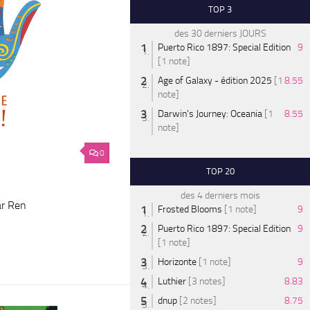
TOP 3
des 30 derniers JOURS
Puerto Rico 1897: Special Edition
9
[1 note]
Age of Galaxy - édition 2025
[1
8.55
note]
Darwin's Journey: Oceania
[1
8.55
note]
0
TOP 20
des 4 derniers mois
ar Ren
Frosted Blooms
[1 note]
9
Puerto Rico 1897: Special Edition
9
[1 note]
Horizonte
[1 note]
9
Luthier
[3 notes]
8.83
dnup
[2 notes]
8.75