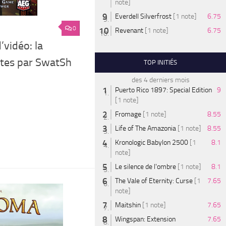
note]
Everdell Silverfrost
[1 note]
6.75
0
Revenant
[1 note]
6.75
’vidéo: la
utes par SwatSh
TOP INITIÉS
des 4 derniers mois
Puerto Rico 1897: Special Edition
9
[1 note]
Fromage
[1 note]
8.55
Life of The Amazonia
[1 note]
8.55
Kronologic Babylon 2500
[1
8.1
note]
Le silence de l'ombre
[1 note]
8.1
The Vale of Eternity: Curse
[1
7.65
note]
Maitshin
[1 note]
7.65
Wingspan: Extension
7.65