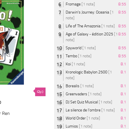
Fromage
[1 note]
8.55
Darwin's Journey: Oceania
[1
8.55
note]
Life of The Amazonia
[1 note]
8.55
Age of Galaxy - édition 2025
[1
8.55
note]
Spyworld
[1 note]
8.55
Tembo
[1 note]
8.55
Koi
[1 note]
8.1
Kronologic Babylon 2500
[1
8.1
note]
Borealis
[1 note]
8.1
0
Greenvaders
[1 note]
8.1
o
DJ Set Quiz Musical
[1 note]
8.1
Le silence de l'ombre
[1 note]
8.1
r Ren
World Order
[1 note]
8.1
Lumios
[1 note]
8.1