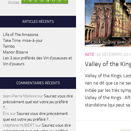
Visites:
ARTICLES RÉCENTS
Life of The Amazonia
Take Time: mise-à-jour
Tembo
Manoir Bizarre
INITIÉ
30 DÉCEMBRE 201
Les 3 jeux préférés des Vin d’joueuses et
Valley of the Kin
Vin d’joueurs
Valley of the Kings: Last
rien ne dit que ce ne se
COMMENTAIRES RÉCENTS
initiée par les très sym
Jean-Pierre Malisse
sur
Sauriez vous dire
Valley of the Kings : Aft
précisément quel est votre jeu préféré
standalone (qui peut se..
?…
Éric
sur
Sauriez vous dire précisément
quel est votre jeu préféré ?…
stéphane HUBERT
sur
Sauriez vous dire