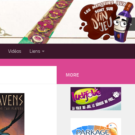
>
Vidéos
Liens
MORE