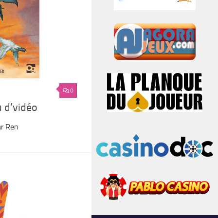
0
u d’vidéo
ar Ren