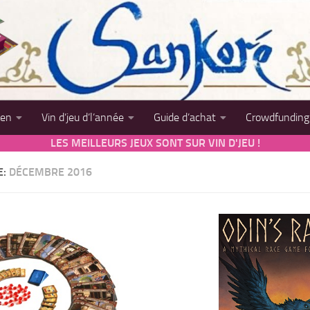
sen
Vin d’jeu d’l’année
Guide d’achat
Crowdfunding
LES MEILLEURS JEUX SONT SUR VIN D'JEU !
E:
DÉCEMBRE 2016