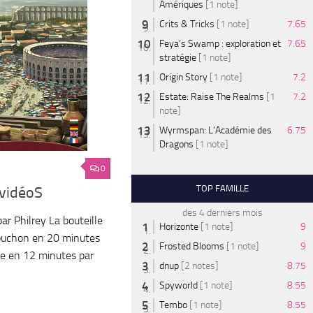
Amériques
[1 note]
Crits & Tricks
[1 note]
7.65
Feya’s Swamp : exploration et
7.65
stratégie
[1 note]
Origin Story
[1 note]
7.2
Estate: Raise The Realms
[1
7.2
note]
Wyrmspan: L'Académie des
6.75
Dragons
[1 note]
0
TOP FAMILLE
’vidéoS
des 4 derniers mois
r Philrey La bouteille
Horizonte
[1 note]
9
ouchon en 20 minutes
Frosted Blooms
[1 note]
9
ue en 12 minutes par
dnup
[2 notes]
8.75
Spyworld
[1 note]
8.55
Tembo
[1 note]
8.55