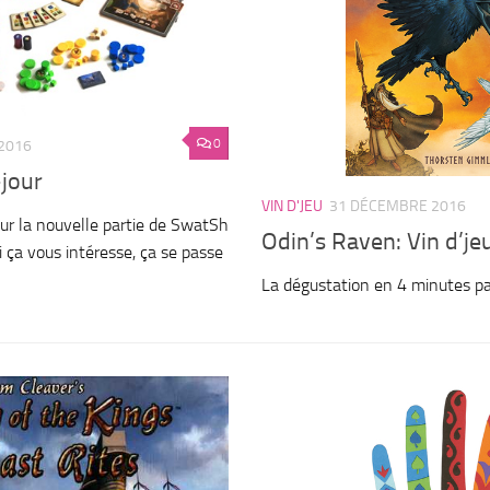
0
2016
-jour
VIN D'JEU
31 DÉCEMBRE 2016
ur la nouvelle partie de SwatSh
Odin’s Raven: Vin d’je
Si ça vous intéresse, ça se passe
!
La dégustation en 4 minutes p