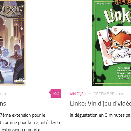
2
2016
VIN D'JEU
29 DÉCEMBRE 2016
ons
Linko: Vin d’jeu d’vidé
a 7ème extension pour le
la dégustation en 3 minutes pa
out comme pour la majorité des 6
te extension comporte