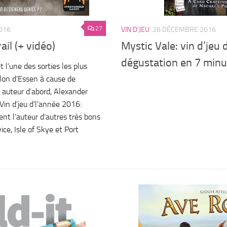
27
016
VIN D'JEU
28 DÉCEMBRE 2016
il (+ vidéo)
Mystic Vale: vin d’jeu d
dégustation en 7 min
t l’une des sorties les plus
lon d’Essen à cause de
 auteur d’abord, Alexander
 Vin d’jeu d’l’année 2016:
t l’auteur d’autres très bons
e, Isle of Skye et Port