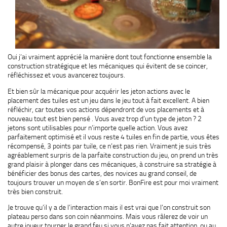
Oui j’ai vraiment apprécié la manière dont tout fonctionne ensemble la
construction stratégique et les mécaniques qui évitent de se coincer,
réfléchissez et vous avancerez toujours.
Et bien sûr la mécanique pour acquérir les jeton actions avec le
placement des tuiles est un jeu dans le jeu tout à fait excellent. A bien
réfléchir, car toutes vos actions dépendront de vos placements et à
nouveau tout est bien pensé . Vous avez trop d’un type de jeton ? 2
jetons sont utilisables pour n’importe quelle action. Vous avez
parfaitement optimisé et il vous reste 4 tuiles en fin de partie, vous êtes
récompensé, 3 points par tuile, ce n’est pas rien. Vraiment je suis très
agréablement surpris de la parfaite construction du jeu, on prend un très
grand plaisir à plonger dans ces mécaniques, à construire sa stratégie à
bénéficier des bonus des cartes, des novices au grand conseil, de
toujours trouver un moyen de s’en sortir. BonFire est pour moi vraiment
très bien construit.
Je trouve qu’il y a de l’interaction mais il est vrai que l’on construit son
plateau perso dans son coin néanmoins. Mais vous râlerez de voir un
autre joueur tourner le grand feu si vous n’avez pas fait attention, ou au