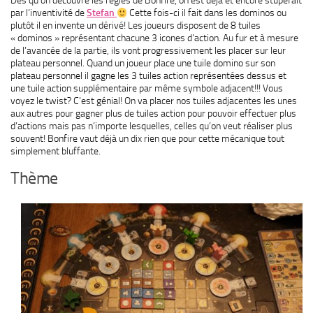
Dès qu’on découvre les règles de Bonfire, on est déjà et encore stupéfait
par l’inventivité de
Stefan
Cette fois-ci il fait dans les dominos ou
plutôt il en invente un dérivé! Les joueurs disposent de 8 tuiles
« dominos » représentant chacune 3 icones d’action. Au fur et à mesure
de l’avancée de la partie, ils vont progressivement les placer sur leur
plateau personnel. Quand un joueur place une tuile domino sur son
plateau personnel il gagne les 3 tuiles action représentées dessus et
une tuile action supplémentaire par même symbole adjacent!!! Vous
voyez le twist? C’est génial! On va placer nos tuiles adjacentes les unes
aux autres pour gagner plus de tuiles action pour pouvoir effectuer plus
d’actions mais pas n’importe lesquelles, celles qu’on veut réaliser plus
souvent! Bonfire vaut déjà un dix rien que pour cette mécanique tout
simplement bluffante.
Thème