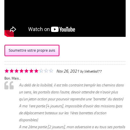
Soumettre votre propre avis
Nov 26, 2021
by
Veltvetlad77
Bon, Mais...
Au delà de la lisibilité, il est très contraint (remplir les chemins dans
un sens, les portails dans l'autre, devoir attendre de n'avoir plus
qu'un jeton action pour pourvoir reprendre une "barrette" du destin)
A ma 1ere partie [4 joueurs], impossible d'avoir des missions (pas
de déplacement bateaux sur les 1ères barrettes d'action
disponibles)
A me 2ème partie [2 joueurs], mon adversaire a eu tous ses portails