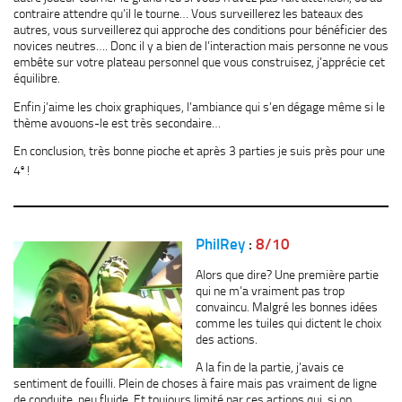
contraire attendre qu’il le tourne… Vous surveillerez les bateaux des
autres, vous surveillerez qui approche des conditions pour bénéficier des
novices neutres…. Donc il y a bien de l’interaction mais personne ne vous
embête sur votre plateau personnel que vous construisez, j’apprécie cet
équilibre.
Enfin j’aime les choix graphiques, l’ambiance qui s’en dégage même si le
thème avouons-le est très secondaire…
En conclusion, très bonne pioche et après 3 parties je suis près pour une
e
4
!
PhilRey
:
8/10
Alors que dire? Une première partie
qui ne m’a vraiment pas trop
convaincu. Malgré les bonnes idées
comme les tuiles qui dictent le choix
des actions.
A la fin de la partie, j’avais ce
sentiment de fouilli. Plein de choses à faire mais pas vraiment de ligne
de conduite, peu fluide. Et toujours limité par ces actions qui, si on