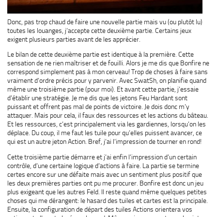
Donc, pas trop chaud de faire une nouvelle partie mais vu (ou plutôt lu)
toutes les louanges, j’accepte cette deuxième partie. Certains jeux
exigent plusieurs parties avant de les apprécier.
Le bilan de cette deuxième partie est identique à la première. Cette
sensation de ne rien maîtriser et de fouilli. Alors je me dis que Bonfire ne
correspond simplement pas à mon cerveau! Trop de choses à faire sans
vraiment d’ordre précis pour y parvenir. Avec SwatSh, on planifie quand
même une troisième partie (pour moi). Et avant cette partie, j’essaie
d’établir une stratégie. Je me dis que les jetons Feu Hardant sont
puissant et offrent pas mal de points de victoire. Je dois donc m’y
attaquer. Mais pour cela, il faux des ressources et les actions du bâteau.
Et les ressources, c’est principalement via les gardiennes, lorsqu’on les
déplace. Du coup, il me faut les tuile pour qu’elles puissent avancer, ce
qui est un autre jeton Action. Bref, j’ai l’impression de tourner en rond!
Cette troisième partie démarre et j’ai enfin l’impression d’un certain
contrôle, d’une certaine logique d’actions à faire. La partie se termine
certes encore sur une défaite mais avec un sentiment plus positif que
les deux premières parties ont pu me procurer. Bonfire est donc un jeu
plus exigeant que les autres Feld. Il reste quand même quelques petites
choses qui me dérangent: le hasard des tuiles et cartes est la principale.
Ensuite, la configuration de départ des tuiles Actions orientera vos