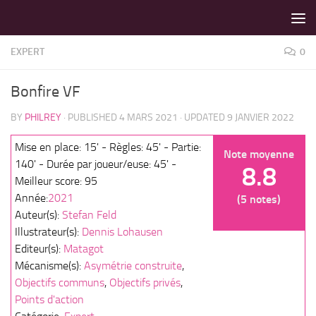
LES MEILLEURS JEUX SONT SUR VIN D'JEU !
Skip to content
EXPERT
0
Bonfire VF
BY
PHILREY
· PUBLISHED
4 MARS 2021
· UPDATED
9 JANVIER 2022
Mise en place: 15' - Règles: 45' - Partie:
Note moyenne
140' - Durée par joueur/euse: 45' -
8.8
Meilleur score: 95
Année:
2021
(5 notes)
Auteur(s):
Stefan Feld
Illustrateur(s):
Dennis Lohausen
Editeur(s):
Matagot
Mécanisme(s):
Asymétrie construite
,
Objectifs communs
,
Objectifs privés
,
Points d'action