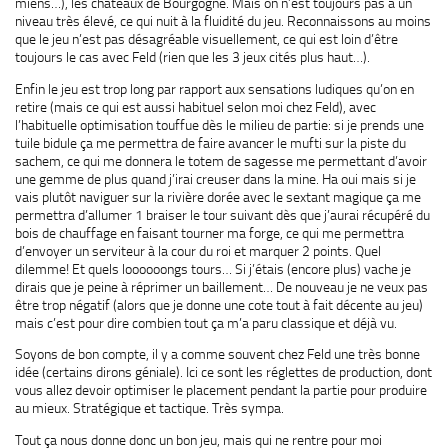
miens…), les châteaux de Bourgogne. Mais on n’est toujours pas à un
niveau très élevé, ce qui nuit à la fluidité du jeu. Reconnaissons au moins
que le jeu n’est pas désagréable visuellement, ce qui est loin d’être
toujours le cas avec Feld (rien que les 3 jeux cités plus haut…).
Enfin le jeu est trop long par rapport aux sensations ludiques qu’on en
retire (mais ce qui est aussi habituel selon moi chez Feld), avec
l’habituelle optimisation touffue dès le milieu de partie: si je prends une
tuile bidule ça me permettra de faire avancer le mufti sur la piste du
sachem, ce qui me donnera le totem de sagesse me permettant d’avoir
une gemme de plus quand j’irai creuser dans la mine. Ha oui mais si je
vais plutôt naviguer sur la rivière dorée avec le sextant magique ça me
permettra d’allumer 1 braiser le tour suivant dès que j’aurai récupéré du
bois de chauffage en faisant tourner ma forge, ce qui me permettra
d’envoyer un serviteur à la cour du roi et marquer 2 points. Quel
dilemme! Et quels loooooongs tours… Si j’étais (encore plus) vache je
dirais que je peine à réprimer un baillement… De nouveau je ne veux pas
être trop négatif (alors que je donne une cote tout à fait décente au jeu)
mais c’est pour dire combien tout ça m’a paru classique et déjà vu.
Soyons de bon compte, il y a comme souvent chez Feld une très bonne
idée (certains dirons géniale). Ici ce sont les réglettes de production, dont
vous allez devoir optimiser le placement pendant la partie pour produire
au mieux. Stratégique et tactique. Très sympa.
Tout ça nous donne donc un bon jeu, mais qui ne rentre pour moi