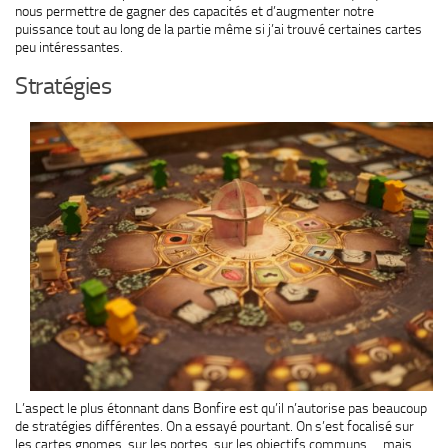
nous permettre de gagner des capacités et d’augmenter notre
puissance tout au long de la partie même si j’ai trouvé certaines cartes
peu intéressantes.
Stratégies
L’aspect le plus étonnant dans Bonfire est qu’il n’autorise pas beaucoup
de stratégies différentes. On a essayé pourtant. On s’est focalisé sur
les cartes gnomes, sur les portes, sur les objectifs communs,… mais