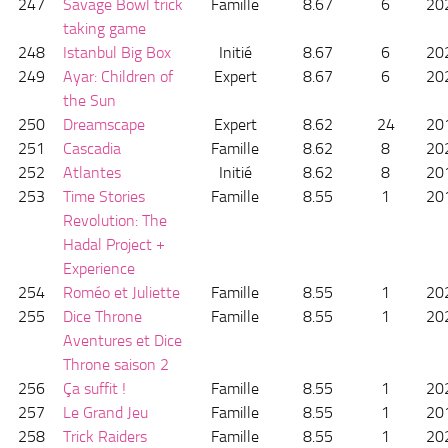
247
Savage Bowl trick
Famille
8.67
6
20
taking game
248
Istanbul Big Box
Initié
8.67
6
20
249
Ayar: Children of
Expert
8.67
6
20
the Sun
250
Dreamscape
Expert
8.62
24
20
251
Cascadia
Famille
8.62
8
20
252
Atlantes
Initié
8.62
8
20
253
Time Stories
Famille
8.55
1
20
Revolution: The
Hadal Project +
Experience
254
Roméo et Juliette
Famille
8.55
1
20
255
Dice Throne
Famille
8.55
1
20
Aventures et Dice
Throne saison 2
256
Ça suffit !
Famille
8.55
1
20
257
Le Grand Jeu
Famille
8.55
1
20
258
Trick Raiders
Famille
8.55
1
20