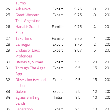
Turmoil
24
Ark Nova
Expert
9.75
8
20
25
Great Western
Expert
9.75
8
20
Trail: Argentine
26
Hanabi: Grands
Famille
9.75
4
20
Feux
27
Take Time
Famille
9.75
4
20
28
Carnegie
Expert
9.75
2
20
29
Endeavor Eaux
Expert
9.67
6
20
Profondes
30
Darwin's Journey
Expert
9.5
20
20
31
Through The Ages
Expert
9.5
15
20
App
32
Obsession (second
Expert
9.5
15
20
edition)
33
Golem
Expert
9.5
12
20
34
Egizia: Shifting
Initié
9.5
10
20
Sands
35
Federation
Expert
9.5
10
20