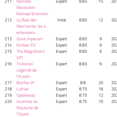
211
Railroad
Expert
8.83
15
20
Revolution:
Railroad Evolution
212
La Baie des
Initié
8.83
12
20
Marchands: les 4
extensions
213
Dune Imperium
Expert
8.83
9
20
214
Kanban EV
Expert
8.83
9
20
215
The Magnificent
Expert
8.83
6
20
(VF)
216
Trickerion:
Expert
8.83
6
20
Légende de
l'illusion
217
Bonfire VF
Expert
8.8
20
20
218
Luthier
Expert
8.75
16
20
219
Speakeasy
Expert
8.75
12
20
220
Vicomtes du
Expert
8.75
10
20
Royaume de
l'Ouest