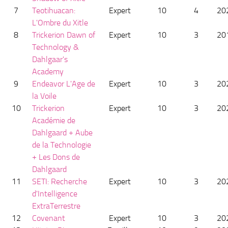
7
Teotihuacan:
Expert
10
4
20
L'Ombre du Xitle
8
Trickerion Dawn of
Expert
10
3
20
Technology &
Dahlgaar's
Academy
9
Endeavor L'Age de
Expert
10
3
20
la Voile
10
Trickerion
Expert
10
3
20
Académie de
Dahlgaard + Aube
de la Technologie
+ Les Dons de
Dahlgaard
11
SETI: Recherche
Expert
10
3
20
d'Intelligence
ExtraTerrestre
12
Covenant
Expert
10
3
20