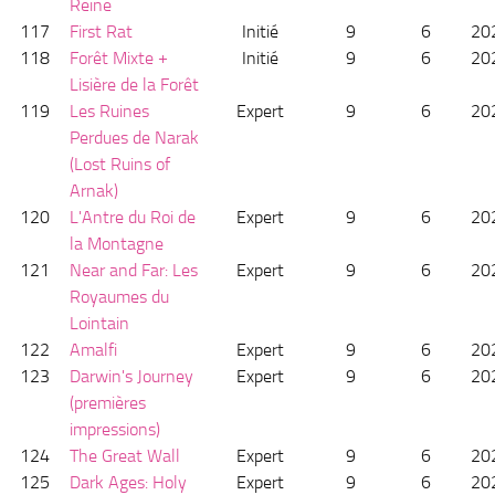
Reine
117
First Rat
Initié
9
6
20
118
Forêt Mixte +
Initié
9
6
20
Lisière de la Forêt
119
Les Ruines
Expert
9
6
20
Perdues de Narak
(Lost Ruins of
Arnak)
120
L'Antre du Roi de
Expert
9
6
20
la Montagne
121
Near and Far: Les
Expert
9
6
20
Royaumes du
Lointain
122
Amalfi
Expert
9
6
20
123
Darwin's Journey
Expert
9
6
20
(premières
impressions)
124
The Great Wall
Expert
9
6
20
125
Dark Ages: Holy
Expert
9
6
20