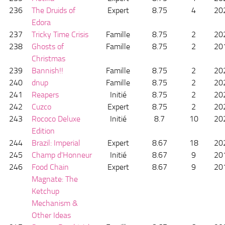
236
The Druids of
Expert
8.75
4
20
Edora
237
Tricky Time Crisis
Famille
8.75
2
20
238
Ghosts of
Famille
8.75
2
20
Christmas
239
Bannish!!
Famille
8.75
2
20
240
dnup
Famille
8.75
2
20
241
Reapers
Initié
8.75
2
20
242
Cuzco
Expert
8.75
2
20
243
Rococo Deluxe
Initié
8.7
10
20
Edition
244
Brazil: Imperial
Expert
8.67
18
20
245
Champ d'Honneur
Initié
8.67
9
20
246
Food Chain
Expert
8.67
9
20
Magnate: The
Ketchup
Mechanism &
Other Ideas