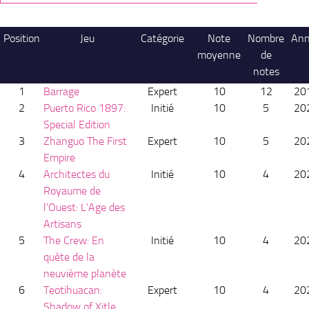
Position
Jeu
Catégorie
Note
Nombre
An
moyenne
de
notes
1
Barrage
Expert
10
12
20
2
Puerto Rico 1897:
Initié
10
5
20
Special Edition
3
Zhanguo The First
Expert
10
5
20
Empire
4
Architectes du
Initié
10
4
20
Royaume de
l'Ouest: L'Age des
Artisans
5
The Crew: En
Initié
10
4
20
quête de la
neuvième planète
6
Teotihuacan:
Expert
10
4
20
Shadow of Xitle