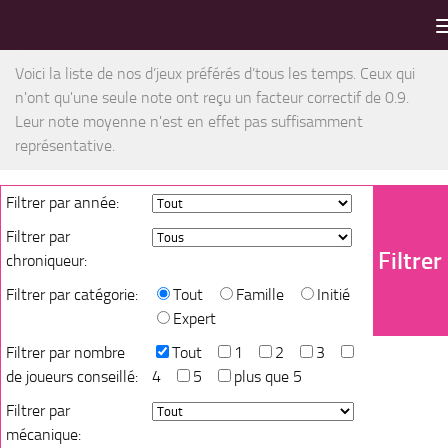
LES MEILLEURS JEUX SONT SUR VIN D'JEU !
Skip to content
Voici la liste de nos d’jeux préférés d’tous les temps. Ceux qui
n'ont qu'une seule note ont reçu un facteur correctif de 0.9.
Leur note moyenne n'est en effet pas suffisamment
représentative.
Filtrer par année:
Filtrer par
Filtrer
chroniqueur:
Filtrer par catégorie:
Tout
Famille
Initié
Expert
Filtrer par nombre
Tout
1
2
3
de joueurs conseillé:
4
5
plus que 5
Filtrer par
mécanique: