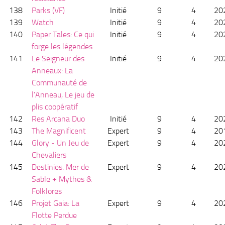
138
Parks (VF)
Initié
9
4
20
139
Watch
Initié
9
4
20
140
Paper Tales: Ce qui
Initié
9
4
20
forge les légendes
141
Le Seigneur des
Initié
9
4
20
Anneaux: La
Communauté de
l'Anneau, Le jeu de
plis coopératif
142
Res Arcana Duo
Initié
9
4
20
143
The Magnificent
Expert
9
4
20
144
Glory - Un Jeu de
Expert
9
4
20
Chevaliers
145
Destinies: Mer de
Expert
9
4
20
Sable + Mythes &
Folklores
146
Projet Gaia: La
Expert
9
4
20
Flotte Perdue