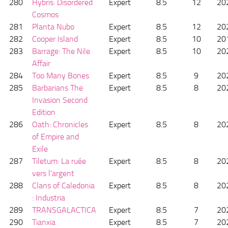
280
Hybris: Disordered
Expert
8.5
12
20
Cosmos
281
Planta Nubo
Expert
8.5
12
20
282
Cooper Island
Expert
8.5
10
20
283
Barrage: The Nile
Expert
8.5
10
20
Affair
284
Too Many Bones
Expert
8.5
9
20
285
Barbarians The
Expert
8.5
8
20
Invasion Second
Edition
286
Oath: Chronicles
Expert
8.5
8
20
of Empire and
Exile
287
Tiletum: La ruée
Expert
8.5
8
20
vers l'argent
288
Clans of Caledonia
Expert
8.5
8
20
: Industria
289
TRANSGALACTICA
Expert
8.5
7
20
290
Tianxia
Expert
8.5
7
20