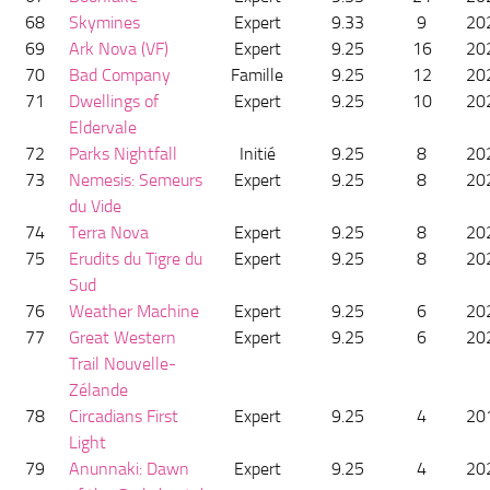
68
Skymines
Expert
9.33
9
20
69
Ark Nova (VF)
Expert
9.25
16
20
70
Bad Company
Famille
9.25
12
20
71
Dwellings of
Expert
9.25
10
20
Eldervale
72
Parks Nightfall
Initié
9.25
8
20
73
Nemesis: Semeurs
Expert
9.25
8
20
du Vide
74
Terra Nova
Expert
9.25
8
20
75
Erudits du Tigre du
Expert
9.25
8
20
Sud
76
Weather Machine
Expert
9.25
6
20
77
Great Western
Expert
9.25
6
20
Trail Nouvelle-
Zélande
78
Circadians First
Expert
9.25
4
20
Light
79
Anunnaki: Dawn
Expert
9.25
4
20