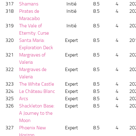
317
Shamans
Initié
8.5
4
20
318
Pirates de
Initié
8.5
4
20
Maracaibo
319
The Vale of
Initié
8.5
4
20
Eternity: Curse
320
Santa Maria:
Expert
8.5
4
20
Exploration Deck
321
Margraves of
Expert
8.5
4
20
Valeria
322
Margraves de
Expert
8.5
4
20
Valeria
323
The White Castle
Expert
8.5
4
20
324
Le Château Blanc
Expert
8.5
4
20
325
Arcs
Expert
8.5
4
20
326
Shackleton Base:
Expert
8.5
4
20
A Journey to the
Moon
327
Phoenix New
Expert
8.5
4
20
Horizon