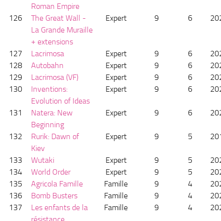
Roman Empire
126
The Great Wall -
Expert
9
6
20
La Grande Muraille
+ extensions
127
Lacrimosa
Expert
9
6
20
128
Autobahn
Expert
9
6
20
129
Lacrimosa (VF)
Expert
9
6
20
130
Inventions:
Expert
9
6
20
Evolution of Ideas
131
Natera: New
Expert
9
6
20
Beginning
132
Rurik: Dawn of
Expert
9
5
20
Kiev
133
Wutaki
Expert
9
5
20
134
World Order
Expert
9
5
20
135
Agricola Famille
Famille
9
4
20
136
Bomb Busters
Famille
9
4
20
137
Les enfants de la
Famille
9
4
20
résistance