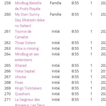
259
Mindbug Bataille
Famille
8.55
1
20
de Fruits Royale
260
My Own Sunny
Famille
8.55
1
20
Day (Watashi dake
no Seiten)
261
Tournoi de
Initié
8.55
1
20
Camelot
262
Three Sisters
Initié
8.55
1
20
263
Alice is missing
Initié
8.55
1
20
264
Mindbug et ses
Initié
8.55
1
20
extensions
265
Altered
Initié
8.55
1
20
266
Yokai Septet
Initié
8.55
1
20
267
Utsuke
Initié
8.55
1
20
268
Fives
Initié
8.55
1
20
269
Kings Tricktakers
Initié
8.55
1
20
270
Quashars
Initié
8.55
1
20
271
Le Seigneur des
Initié
8.55
1
20
Anneaux: Les Deux