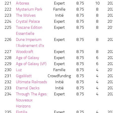
221
Arborea
Expert
8.75
10
20
222
Mysterium Park
Famille
8.75
8
20
223
The Wolves
Initié
8.75
8
20
224
Crystal Palace
Expert
8.75
8
20
225
Toscane Edition
Expert
8.75
8
20
Essentielle
226
Dune Imperium
Expert
8.75
8
20
l’Avènement d’Ix
227
Woodcraft
Expert
8.75
8
20
228
Age of Galaxy
Expert
8.75
6
20
229
Age of Galaxy (VF)
Expert
8.75
6
20
230
Luz
Famille
8.75
4
20
231
GigaWatt
Crowdfunding
8.75
4
20
232
Ultimate Railroads
Initié
8.75
4
20
233
Eternal Decks
Initié
8.75
4
20
234
Through The Ages:
Expert
8.75
4
20
Nouveaux
Horizons
235
Flotilla
Expert
8.75
4
20