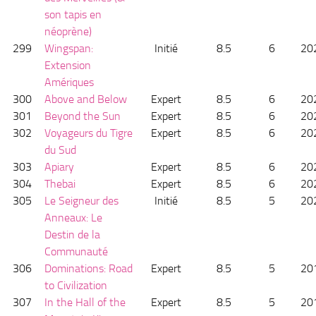
son tapis en
néoprène)
299
Wingspan:
Initié
8.5
6
20
Extension
Amériques
300
Above and Below
Expert
8.5
6
20
301
Beyond the Sun
Expert
8.5
6
20
302
Voyageurs du Tigre
Expert
8.5
6
20
du Sud
303
Apiary
Expert
8.5
6
20
304
Thebai
Expert
8.5
6
20
305
Le Seigneur des
Initié
8.5
5
20
Anneaux: Le
Destin de la
Communauté
306
Dominations: Road
Expert
8.5
5
20
to Civilization
307
In the Hall of the
Expert
8.5
5
20