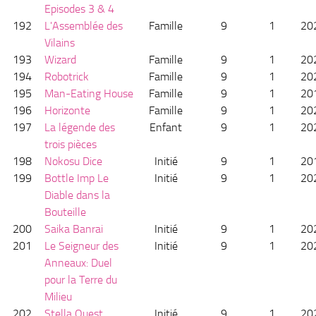
Episodes 3 & 4
192
L'Assemblée des
Famille
9
1
20
Vilains
193
Wizard
Famille
9
1
20
194
Robotrick
Famille
9
1
20
195
Man-Eating House
Famille
9
1
20
196
Horizonte
Famille
9
1
20
197
La légende des
Enfant
9
1
20
trois pièces
198
Nokosu Dice
Initié
9
1
20
199
Bottle Imp Le
Initié
9
1
20
Diable dans la
Bouteille
200
Saika Banrai
Initié
9
1
20
201
Le Seigneur des
Initié
9
1
20
Anneaux: Duel
pour la Terre du
Milieu
202
Stella Quest
Initié
9
1
20