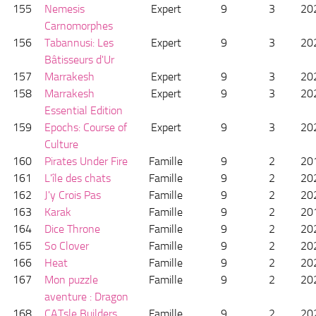
155
Nemesis
Expert
9
3
20
Carnomorphes
156
Tabannusi: Les
Expert
9
3
20
Bâtisseurs d'Ur
157
Marrakesh
Expert
9
3
20
158
Marrakesh
Expert
9
3
20
Essential Edition
159
Epochs: Course of
Expert
9
3
20
Culture
160
Pirates Under Fire
Famille
9
2
20
161
L'île des chats
Famille
9
2
20
162
J'y Crois Pas
Famille
9
2
20
163
Karak
Famille
9
2
20
164
Dice Throne
Famille
9
2
20
165
So Clover
Famille
9
2
20
166
Heat
Famille
9
2
20
167
Mon puzzle
Famille
9
2
20
aventure : Dragon
168
CATsle Builders
Famille
9
2
20