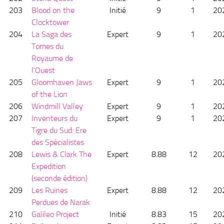
203
Blood on the
Initié
9
1
20
Clocktower
204
La Saga des
Expert
9
1
20
Tomes du
Royaume de
l'Ouest
205
Gloomhaven Jaws
Expert
9
1
20
of the Lion
206
Windmill Valley
Expert
9
1
20
207
Inventeurs du
Expert
9
1
20
Tigre du Sud: Ere
des Spécialistes
208
Lewis & Clark The
Expert
8.88
12
20
Expedition
(seconde édition)
209
Les Ruines
Expert
8.88
12
20
Perdues de Narak
210
Galileo Project
Initié
8.83
15
20