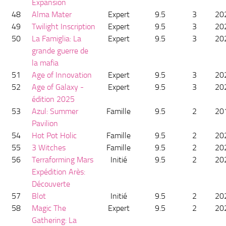
Expansion
48
Alma Mater
Expert
9.5
3
20
49
Twilight Inscription
Expert
9.5
3
20
50
La Famiglia: La
Expert
9.5
3
20
grande guerre de
la mafia
51
Age of Innovation
Expert
9.5
3
20
52
Age of Galaxy -
Expert
9.5
3
20
édition 2025
53
Azul: Summer
Famille
9.5
2
20
Pavilion
54
Hot Pot Holic
Famille
9.5
2
20
55
3 Witches
Famille
9.5
2
20
56
Terraforming Mars
Initié
9.5
2
20
Expédition Arès:
Découverte
57
Blot
Initié
9.5
2
20
58
Magic The
Expert
9.5
2
20
Gathering: La