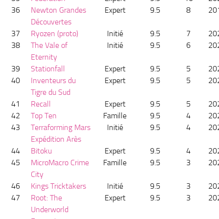
36
Newton Grandes
Expert
9.5
8
20
Découvertes
37
Ryozen (proto)
Initié
9.5
7
20
38
The Vale of
Initié
9.5
6
20
Eternity
39
Stationfall
Expert
9.5
5
20
40
Inventeurs du
Expert
9.5
5
20
Tigre du Sud
41
Recall
Expert
9.5
5
20
42
Top Ten
Famille
9.5
4
20
43
Terraforming Mars
Initié
9.5
4
20
Expédition Arès
44
Bitoku
Expert
9.5
4
20
45
MicroMacro Crime
Famille
9.5
3
20
City
46
Kings Tricktakers
Initié
9.5
3
20
47
Root: The
Expert
9.5
3
20
Underworld