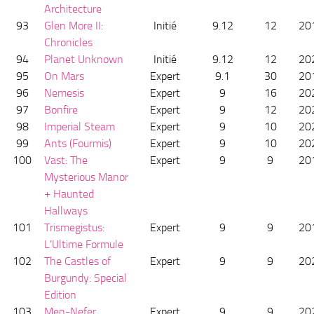
Architecture
93
Glen More II:
Initié
9.12
12
20
Chronicles
94
Planet Unknown
Initié
9.12
12
20
95
On Mars
Expert
9.1
30
20
96
Nemesis
Expert
9
16
20
97
Bonfire
Expert
9
12
20
98
Imperial Steam
Expert
9
10
20
99
Ants (Fourmis)
Expert
9
10
20
100
Vast: The
Expert
9
9
20
Mysterious Manor
+ Haunted
Hallways
101
Trismegistus:
Expert
9
9
20
L'Ultime Formule
102
The Castles of
Expert
9
9
20
Burgundy: Special
Edition
103
Men-Nefer
Expert
9
9
20