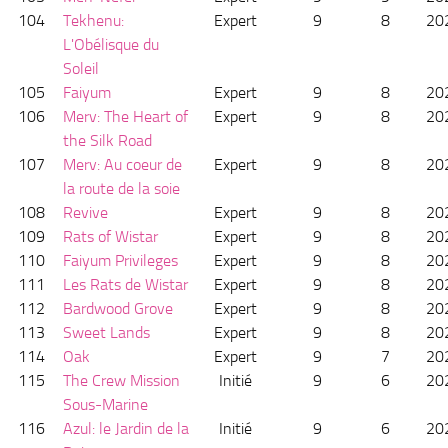
104
Tekhenu:
Expert
9
8
20
L'Obélisque du
Soleil
105
Faiyum
Expert
9
8
20
106
Merv: The Heart of
Expert
9
8
20
the Silk Road
107
Merv: Au coeur de
Expert
9
8
20
la route de la soie
108
Revive
Expert
9
8
20
109
Rats of Wistar
Expert
9
8
20
110
Faiyum Privileges
Expert
9
8
20
111
Les Rats de Wistar
Expert
9
8
20
112
Bardwood Grove
Expert
9
8
20
113
Sweet Lands
Expert
9
8
20
114
Oak
Expert
9
7
20
115
The Crew Mission
Initié
9
6
20
Sous-Marine
116
Azul: le Jardin de la
Initié
9
6
20