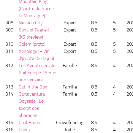
Mountain King
(L'Antre du Roi de
la Montagne)
308
Nevada City
Expert
8.5
5
20
309
Sons of Faeriell
Expert
8.5
5
20
(KS preview)
310
Golem (proto)
Expert
8.5
5
20
311
Xenology (+ Vin
Expert
8.5
5
20
d'jeu d'aide de jeu)
312
Les Aventuriers du
Famille
8.5
4
20
Rail Europe 15ème
anniversaire
313
Cat in the Box
Famille
8.5
4
20
314
Cartaventura
Famille
8.5
4
20
Odyssée : Le
secret des
pharaons
315
Coal Baron
Crowdfunding
8.5
4
20
316
Parks
Initié
8.5
4
20