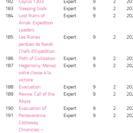
182
Caylus 1303
Expert
9
2
20
183
Sleeping Gods
Expert
9
2
20
184
Lost Ruins of
Expert
9
2
20
Arnak: Expedition
Leaders
185
Les Ruines
Expert
9
2
20
perdues de Narak
Chefs d'Expédition
186
Path of Civilization
Expert
9
2
20
187
Hegemony: Menez
Expert
9
2
20
votre classe à la
victoire
188
Evacuation
Expert
9
2
20
189
Revive: Call of the
Expert
9
2
20
Abyss
190
Evacuation VF
Expert
9
2
20
191
Perseverance:
Expert
9
2
20
Castaway
Chronicles –