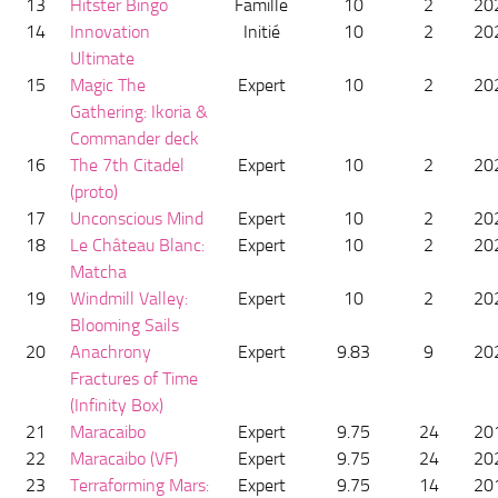
13
Hitster Bingo
Famille
10
2
20
14
Innovation
Initié
10
2
20
Ultimate
15
Magic The
Expert
10
2
20
Gathering: Ikoria &
Commander deck
16
The 7th Citadel
Expert
10
2
20
(proto)
17
Unconscious Mind
Expert
10
2
20
18
Le Château Blanc:
Expert
10
2
20
Matcha
19
Windmill Valley:
Expert
10
2
20
Blooming Sails
20
Anachrony
Expert
9.83
9
20
Fractures of Time
(Infinity Box)
21
Maracaibo
Expert
9.75
24
20
22
Maracaibo (VF)
Expert
9.75
24
20
23
Terraforming Mars:
Expert
9.75
14
20