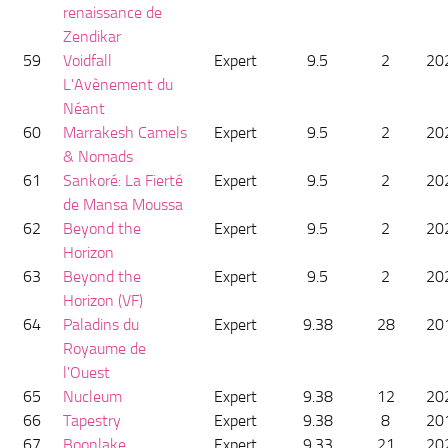
renaissance de
Zendikar
59
Voidfall
Expert
9.5
2
20
L'Avènement du
Néant
60
Marrakesh Camels
Expert
9.5
2
20
& Nomads
61
Sankoré: La Fierté
Expert
9.5
2
20
de Mansa Moussa
62
Beyond the
Expert
9.5
2
20
Horizon
63
Beyond the
Expert
9.5
2
20
Horizon (VF)
64
Paladins du
Expert
9.38
28
20
Royaume de
l'Ouest
65
Nucleum
Expert
9.38
12
20
66
Tapestry
Expert
9.38
8
20
67
Boonlake
Expert
9.33
21
20