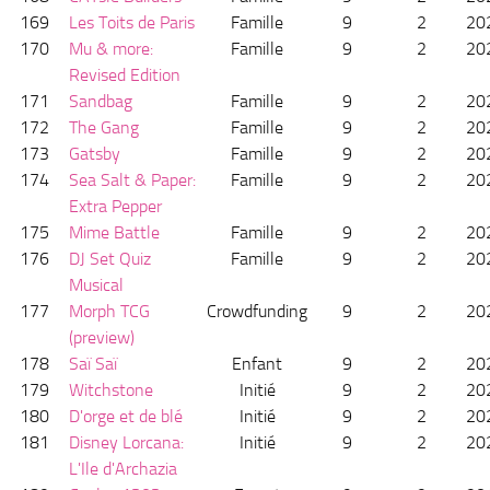
169
Les Toits de Paris
Famille
9
2
20
170
Mu & more:
Famille
9
2
20
Revised Edition
171
Sandbag
Famille
9
2
20
172
The Gang
Famille
9
2
20
173
Gatsby
Famille
9
2
20
174
Sea Salt & Paper:
Famille
9
2
20
Extra Pepper
175
Mime Battle
Famille
9
2
20
176
DJ Set Quiz
Famille
9
2
20
Musical
177
Morph TCG
Crowdfunding
9
2
20
(preview)
178
Saï Saï
Enfant
9
2
20
179
Witchstone
Initié
9
2
20
180
D'orge et de blé
Initié
9
2
20
181
Disney Lorcana:
Initié
9
2
20
L'Ile d'Archazia