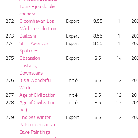
Tours - jeu de plis
coopératif
272
Gloomhaven Les
Expert
8.55
1
20
Mâchoires du Lion
273
Daitoshi
Expert
8.55
1
20
274
SETI: Agences
Expert
8.55
1
20
Spatiales
275
Obsession:
Expert
8.5
14
20
Upstairs,
Downstairs
276
It's a Wonderful
Initié
8.5
12
20
World
277
Age of Civilization
Initié
8.5
12
20
278
Age of Civilization
Initié
8.5
12
20
(VF)
279
Endless Winter:
Expert
8.5
12
20
Paleoamericans +
Cave Paintings