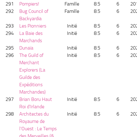
291
Pompiers!
Famille
8.5
6
20
292
Bug Council of
Famille
8.5
6
20
Backyardia
293
Les Pionniers
Initié
8.5
6
20
294
La Baie des
Initié
8.5
6
20
Marchands
295
Dunaïa
Initié
8.5
6
20
296
The Guild of
Initié
8.5
6
20
Merchant
Explorers (La
Guilde des
Expéditions
Marchandes)
297
Brian Boru Haut
Initié
8.5
6
20
Roi d'Irlande
298
Architectes du
Initié
8.5
6
20
Royaume de
l'Ouest : Le Temps
des Merveilles (&