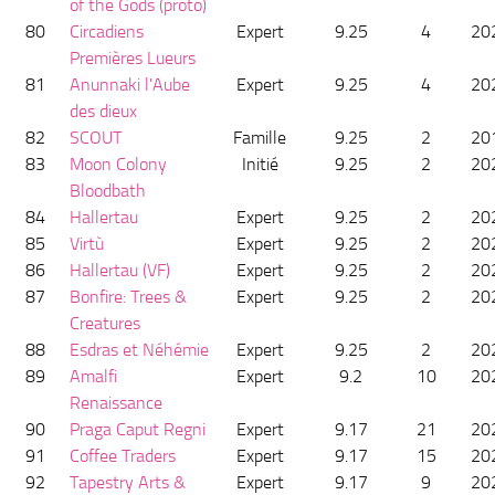
of the Gods (proto)
80
Circadiens
Expert
9.25
4
20
Premières Lueurs
81
Anunnaki l'Aube
Expert
9.25
4
20
des dieux
82
SCOUT
Famille
9.25
2
20
83
Moon Colony
Initié
9.25
2
20
Bloodbath
84
Hallertau
Expert
9.25
2
20
85
Virtù
Expert
9.25
2
20
86
Hallertau (VF)
Expert
9.25
2
20
87
Bonfire: Trees &
Expert
9.25
2
20
Creatures
88
Esdras et Néhémie
Expert
9.25
2
20
89
Amalfi
Expert
9.2
10
20
Renaissance
90
Praga Caput Regni
Expert
9.17
21
20
91
Coffee Traders
Expert
9.17
15
20
92
Tapestry Arts &
Expert
9.17
9
20