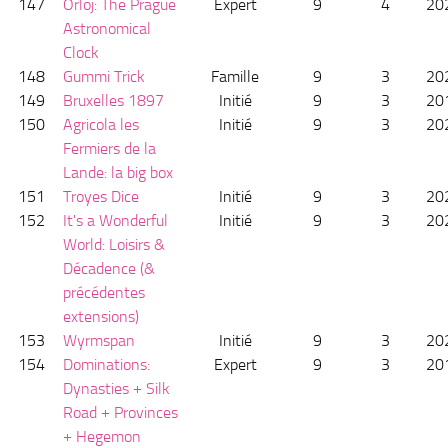
147
Orloj: The Prague
Expert
9
4
20
Astronomical
Clock
148
Gummi Trick
Famille
9
3
20
149
Bruxelles 1897
Initié
9
3
20
150
Agricola les
Initié
9
3
20
Fermiers de la
Lande: la big box
151
Troyes Dice
Initié
9
3
20
152
It's a Wonderful
Initié
9
3
20
World: Loisirs &
Décadence (&
précédentes
extensions)
153
Wyrmspan
Initié
9
3
20
154
Dominations:
Expert
9
3
20
Dynasties + Silk
Road + Provinces
+ Hegemon