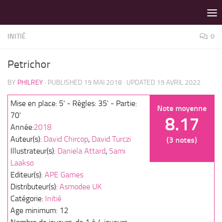
LES MEILLEURS JEUX SONT SUR VIN D'JEU !
Skip to content
INITIÉ
0
Petrichor
BY
PHILREY
· PUBLISHED
19 MAI 2018
· UPDATED
19 AVRIL 2022
Mise en place: 5' - Règles: 35' - Partie:
Note moyenne
70'
8.17
Année:
2018
Auteur(s):
David Chircop
,
David Turczi
(3 notes)
Illustrateur(s):
Daniela Attard
,
Sami
Laakso
Editeur(s):
APE Games
Distributeur(s):
Asmodee UK
Catégorie:
Initié
Age minimum: 12