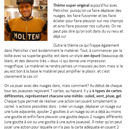
Thème super original
aujourd’hui avec
Petrichor, puisqu’on va faire déplacer des
nuages, les faire fusionner et les faire
éclater pour faire pleuvoir sur nos champs
et ainsi faire pousser nos cultures. On ne
peut pas dire qu’on soit dans du vu revu et
déjà vu!
Outre le thème ce qui frappe également
dans Petrichor c’est évidemment le matériel. Tout, à commencer par la
boîte avec sa superbe goutte, est dans un style
zen épuré
(beaucoup de
blanc, et des dessins très « doux ») qui donne une impression
magnifique. Le matériel ne rendra jamais un mauvais jeu bon, mais si le
jeu est bon à la base le matériel peut amplifier le plaisir, et c’est
clairement le cas ici!
On va jouer avec des nuages donc, mais comment? Au début de chaque
tour les joueuses reçoivent 7 cartes, au hasard. Il y a
4 types de cartes
différentes, représentant chacune une météo : soleil, vent, pluie, gel
.
Chaque type permet de réaliser une action (en jouant simplement la
carte). 4 actions possibles donc : créer un nuage, déplacer un nuage sur
une tuile adjacente, ajouter 2 gouttes à un nuage où on a déjà au moins
une goutte et enfin faire pleuvoir une goutte depuis 2 nuages différents
(une goutte à soi ou une goutte à une autre joueuse). A noter qu’on peut
jouer une action pour laquelle on n’a pas la carte adéquate en jouant 2