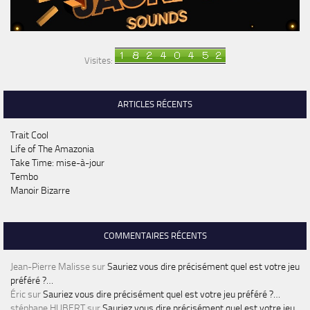
Visites:
ARTICLES RÉCENTS
Trait Cool
Life of The Amazonia
Take Time: mise-à-jour
Tembo
Manoir Bizarre
COMMENTAIRES RÉCENTS
Jean-Pierre Malisse
sur
Sauriez vous dire précisément quel est votre jeu
préféré ?…
Éric
sur
Sauriez vous dire précisément quel est votre jeu préféré ?…
stéphane HUBERT
sur
Sauriez vous dire précisément quel est votre jeu