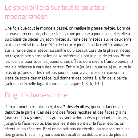
Le soleil brillera sur tout le pourtour
méditerranéen
Une fois que tout le monde a passé, on réalise la
phase météo
. Lors de
la phase précédente, chaque fois qu’une joueuse a joué une carte, elle a
pu choisir de placer un jeton météo sur une des météos sur le deuxième
plateau central (soit la météo de la carte jouée, soit la météo suivante
sur la ronde des météos, au centre du plateau). Lors de la phase météo
on regarde simplement les deux météos qui ont le plus de jetons. Et on
les réalise, pour tous les joueurs. Les effets sont divers (faire pleuvoir…)
mais similaires à ceux des cartes. Enfin la (ou les) joueuse(s) qui aura le
plus de jetons sur les météos jouées pourra avancer son pion sur la
piste de score des météos, qui donnera des points à la fin de la partie
(selon une échelle logarithmique classique: 1, 3, 6, 10…).
Bing, it’s harvest time!
Dernier point à mentionner, il y a
3 dés récoltes
, qui sont lancés au
début de la partie. Ces dés ont des faces récoltes et des faces grains
(avec de 1 à 4 grains). Les grains sont « diminués » pendant les tours,
jusqu’à la face récolte. Dès que les 3 dés sont sur la face récolte, on
effectue les récoltes. Et si on ne fait pas de récolte, on relance tous les
dés grains. En clair il y aura peu de récoltes au début, mais de plus en