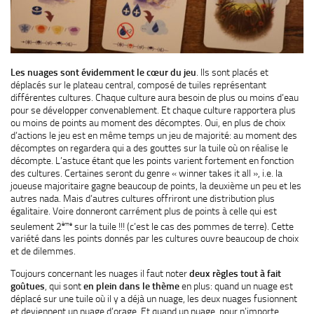
Les nuages sont évidemment le cœur du jeu
. Ils sont placés et
déplacés sur le plateau central, composé de tuiles représentant
différentes cultures. Chaque culture aura besoin de plus ou moins d’eau
pour se développer convenablement. Et chaque culture rapportera plus
ou moins de points au moment des décomptes. Oui, en plus de choix
d’actions le jeu est en même temps un jeu de majorité: au moment des
décomptes on regardera qui a des gouttes sur la tuile où on réalise le
décompte. L’astuce étant que les points varient fortement en fonction
des cultures. Certaines seront du genre « winner takes it all », i.e. la
joueuse majoritaire gagne beaucoup de points, la deuxième un peu et les
autres nada. Mais d’autres cultures offriront une distribution plus
égalitaire. Voire donneront carrément plus de points à celle qui est
ème
seulement 2
sur la tuile !!! (c’est le cas des pommes de terre). Cette
variété dans les points donnés par les cultures ouvre beaucoup de choix
et de dilemmes.
Toujours concernant les nuages il faut noter
deux règles tout à fait
goûtues
, qui sont
en plein dans le thème
en plus: quand un nuage est
déplacé sur une tuile où il y a déjà un nuage, les deux nuages fusionnent
et deviennent un nuage d’orage. Et quand un nuage, pour n’importe