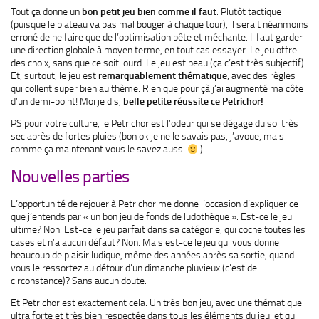
Tout ça donne un
bon petit jeu bien comme il faut
. Plutôt tactique
(puisque le plateau va pas mal bouger à chaque tour), il serait néanmoins
erroné de ne faire que de l’optimisation bête et méchante. Il faut garder
une direction globale à moyen terme, en tout cas essayer. Le jeu offre
des choix, sans que ce soit lourd. Le jeu est beau (ça c’est très subjectif).
Et, surtout, le jeu est
remarquablement thématique
, avec des règles
qui collent super bien au thème. Rien que pour çà j’ai augmenté ma côte
d’un demi-point! Moi je dis,
belle petite réussite ce Petrichor!
PS pour votre culture, le Petrichor est l’odeur qui se dégage du sol très
sec après de fortes pluies (bon ok je ne le savais pas, j’avoue, mais
comme ça maintenant vous le savez aussi
)
Nouvelles parties
L’opportunité de rejouer à Petrichor me donne l’occasion d’expliquer ce
que j’entends par « un bon jeu de fonds de ludothèque ». Est-ce le jeu
ultime? Non. Est-ce le jeu parfait dans sa catégorie, qui coche toutes les
cases et n’a aucun défaut? Non. Mais est-ce le jeu qui vous donne
beaucoup de plaisir ludique, même des années après sa sortie, quand
vous le ressortez au détour d’un dimanche pluvieux (c’est de
circonstance)? Sans aucun doute.
Et Petrichor est exactement cela. Un très bon jeu, avec une thématique
ultra forte et très bien respectée dans tous les éléments du jeu, et qui