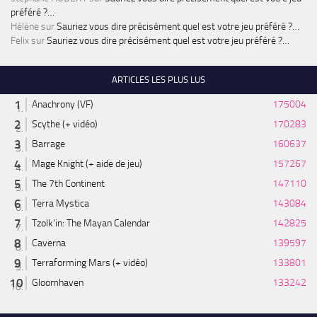
préféré ?…
Hélène
sur
Sauriez vous dire précisément quel est votre jeu préféré ?…
Felix
sur
Sauriez vous dire précisément quel est votre jeu préféré ?…
ARTICLES LES PLUS LUS
Anachrony (VF)
175004
Scythe (+ vidéo)
170283
Barrage
160637
Mage Knight (+ aide de jeu)
157267
The 7th Continent
147110
Terra Mystica
143084
Tzolk'in: The Mayan Calendar
142825
Caverna
139597
Terraforming Mars (+ vidéo)
133801
Gloomhaven
133242