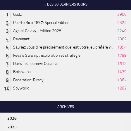
... DES 30 DERNIERS JOURS
Godz
2906
Puerto Rico 1897: Special Edition
2324
Age of Galaxy - édition 2025
2240
Revenant
2062
Sauriez vous dire précisément quel est votre jeu préféré ?...
1894
Feya’s Swamp : exploration et stratégie
1788
Darwin's Journey: Oceania
1512
Botswana
1479
Federation: Piracy
1367
Spyworld
1282
ARCHIVES
2026
2025