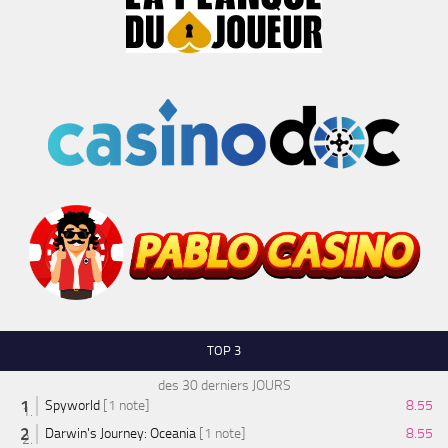
TOP 3
des 30 derniers JOURS
Spyworld
[1 note]
8.55
Darwin's Journey: Oceania
[1 note]
8.55