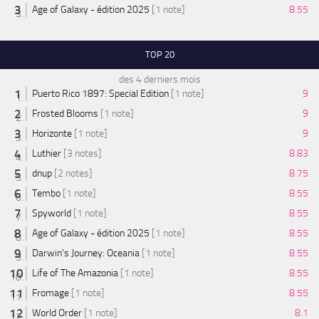
Age of Galaxy - édition 2025
[1 note]
8.55
TOP 20
des 4 derniers mois
Puerto Rico 1897: Special Edition
[1 note]
9
Frosted Blooms
[1 note]
9
Horizonte
[1 note]
9
Luthier
[3 notes]
8.83
dnup
[2 notes]
8.75
Tembo
[1 note]
8.55
Spyworld
[1 note]
8.55
Age of Galaxy - édition 2025
[1 note]
8.55
Darwin's Journey: Oceania
[1 note]
8.55
Life of The Amazonia
[1 note]
8.55
Fromage
[1 note]
8.55
World Order
[1 note]
8.1