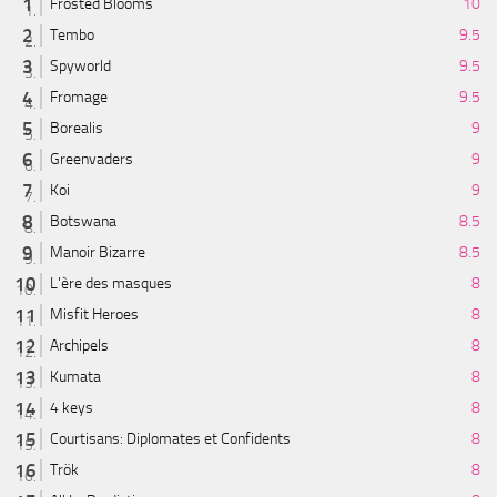
Frosted Blooms
10
Tembo
9.5
Spyworld
9.5
Fromage
9.5
Borealis
9
Greenvaders
9
Koi
9
Botswana
8.5
Manoir Bizarre
8.5
L'ère des masques
8
Misfit Heroes
8
Archipels
8
Kumata
8
4 keys
8
Courtisans: Diplomates et Confidents
8
Trök
8