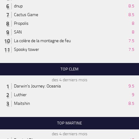
dnup
8.5
Cactus Game
8.5
Propolis
8
SAN
8
La colère de la montagne de feu
7.5
Spooky tower
7.5
TOP CLEM
des 4 derniers mois
Darwin's Journey: Oceania
9.5
Luthier
9
Maitshin
8.5
TOP MARTINE
des 4 derniers mois