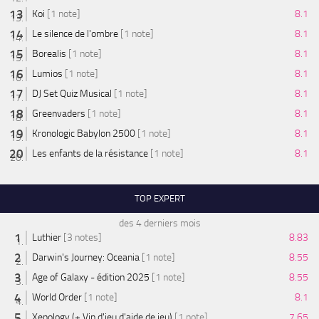
Koi
[1 note]
8.1
Le silence de l'ombre
[1 note]
8.1
Borealis
[1 note]
8.1
Lumios
[1 note]
8.1
DJ Set Quiz Musical
[1 note]
8.1
Greenvaders
[1 note]
8.1
Kronologic Babylon 2500
[1 note]
8.1
Les enfants de la résistance
[1 note]
8.1
TOP EXPERT
des 4 derniers mois
Luthier
[3 notes]
8.83
Darwin's Journey: Oceania
[1 note]
8.55
Age of Galaxy - édition 2025
[1 note]
8.55
World Order
[1 note]
8.1
Xenology (+ Vin d'jeu d'aide de jeu)
[1 note]
7.65