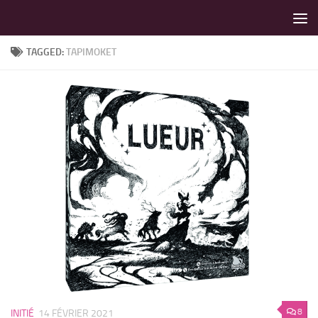
LES MEILLEURS JEUX SONT SUR VIN D'JEU !
Skip to content
TAGGED:
TAPIMOKET
8
INITIÉ
14 FÉVRIER 2021