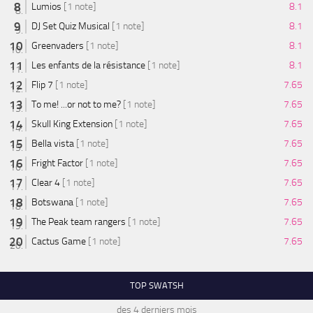
Lumios
[1 note]
8.1
DJ Set Quiz Musical
[1 note]
8.1
Greenvaders
[1 note]
8.1
Les enfants de la résistance
[1 note]
8.1
Flip 7
[1 note]
7.65
To me! ...or not to me?
[1 note]
7.65
Skull King Extension
[1 note]
7.65
Bella vista
[1 note]
7.65
Fright Factor
[1 note]
7.65
Clear 4
[1 note]
7.65
Botswana
[1 note]
7.65
The Peak team rangers
[1 note]
7.65
Cactus Game
[1 note]
7.65
TOP SWATSH
des 4 derniers mois