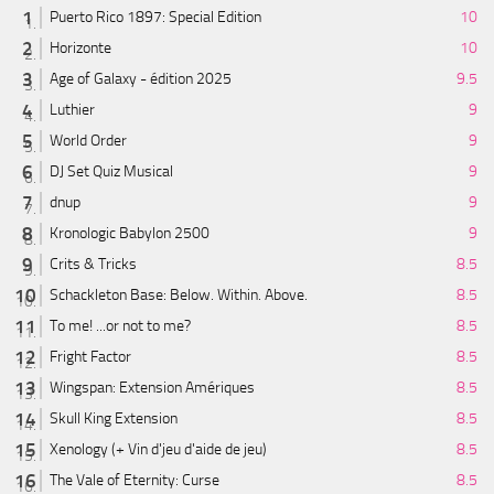
Puerto Rico 1897: Special Edition
10
Horizonte
10
Age of Galaxy - édition 2025
9.5
Luthier
9
World Order
9
DJ Set Quiz Musical
9
dnup
9
Kronologic Babylon 2500
9
Crits & Tricks
8.5
Schackleton Base: Below. Within. Above.
8.5
To me! ...or not to me?
8.5
Fright Factor
8.5
Wingspan: Extension Amériques
8.5
Skull King Extension
8.5
Xenology (+ Vin d'jeu d'aide de jeu)
8.5
The Vale of Eternity: Curse
8.5