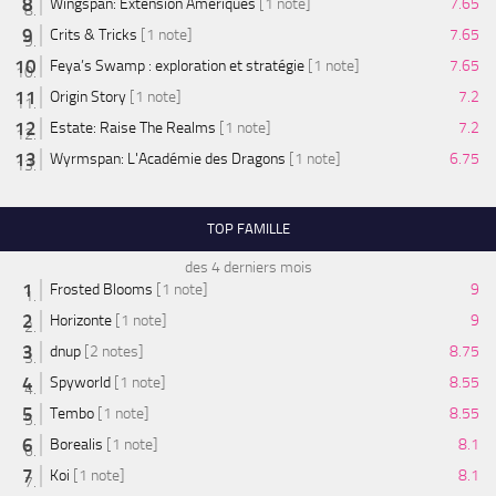
Wingspan: Extension Amériques
[1 note]
7.65
Crits & Tricks
[1 note]
7.65
Feya’s Swamp : exploration et stratégie
[1 note]
7.65
Origin Story
[1 note]
7.2
Estate: Raise The Realms
[1 note]
7.2
Wyrmspan: L'Académie des Dragons
[1 note]
6.75
TOP FAMILLE
des 4 derniers mois
Frosted Blooms
[1 note]
9
Horizonte
[1 note]
9
dnup
[2 notes]
8.75
Spyworld
[1 note]
8.55
Tembo
[1 note]
8.55
Borealis
[1 note]
8.1
Koi
[1 note]
8.1