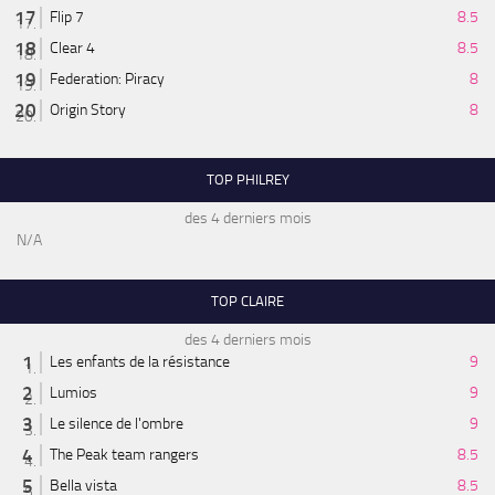
Flip 7
8.5
Clear 4
8.5
Federation: Piracy
8
Origin Story
8
TOP PHILREY
des 4 derniers mois
N/A
TOP CLAIRE
des 4 derniers mois
Les enfants de la résistance
9
Lumios
9
Le silence de l'ombre
9
The Peak team rangers
8.5
Bella vista
8.5