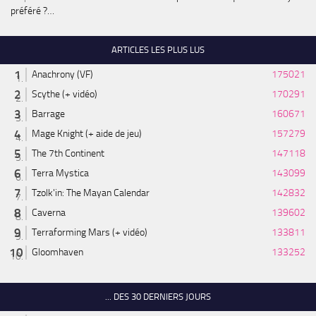
préféré ?…
ARTICLES LES PLUS LUS
Anachrony (VF)
175021
Scythe (+ vidéo)
170291
Barrage
160671
Mage Knight (+ aide de jeu)
157279
The 7th Continent
147118
Terra Mystica
143099
Tzolk'in: The Mayan Calendar
142832
Caverna
139602
Terraforming Mars (+ vidéo)
133811
Gloomhaven
133252
... DES 30 DERNIERS JOURS