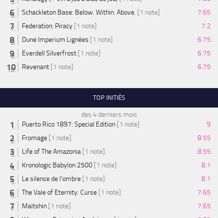
Schackleton Base: Below. Within. Above.
[1 note]
7.65
Federation: Piracy
[1 note]
7.2
Dune Imperium Lignées
[1 note]
6.75
Everdell Silverfrost
[1 note]
6.75
Revenant
[1 note]
6.75
TOP INITIÉS
des 4 derniers mois
Puerto Rico 1897: Special Edition
[1 note]
9
Fromage
[1 note]
8.55
Life of The Amazonia
[1 note]
8.55
Kronologic Babylon 2500
[1 note]
8.1
Le silence de l'ombre
[1 note]
8.1
The Vale of Eternity: Curse
[1 note]
7.65
Maitshin
[1 note]
7.65