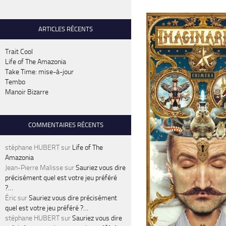
ARTICLES RÉCENTS
Trait Cool
Life of The Amazonia
Take Time: mise-à-jour
Tembo
Manoir Bizarre
COMMENTAIRES RÉCENTS
stéphane HUBERT
sur
Life of The
Amazonia
Jean-Pierre Malisse
sur
Sauriez vous dire
précisément quel est votre jeu préféré
?…
Éric
sur
Sauriez vous dire précisément
quel est votre jeu préféré ?…
stéphane HUBERT
sur
Sauriez vous dire