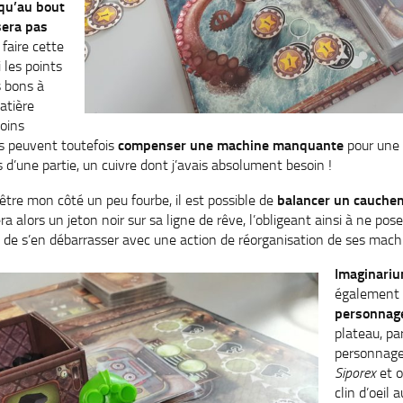
squ’au bout
sera pas
faire cette
 les points
s bons à
atière
oins
ls peuvent toutefois
compenser une machine manquante
pour une 
rs d’une partie, un cuivre dont j’avais absolument besoin !
être mon côté un peu fourbe, il est possible de
balancer un cauchem
a alors un jeton noir sur sa ligne de rêve, l’obligeant ainsi à ne pose
 de s’en débarrasser avec une action de réorganisation de ses mach
Imaginari
également
personnag
plateau, pa
personnag
Siporex
et o
clin d’oeil 