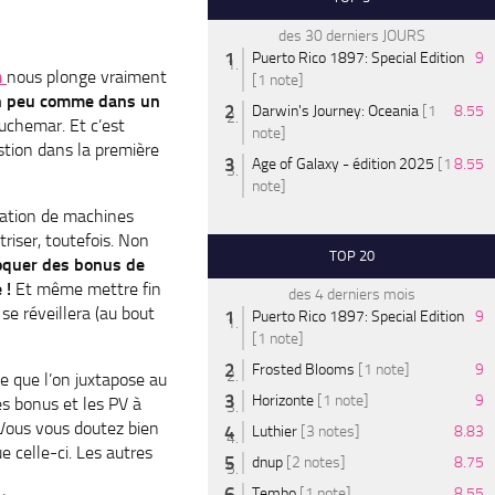
des 30 derniers JOURS
Puerto Rico 1897: Special Edition
9
m
nous plonge vraiment
[1 note]
un peu comme dans un
Darwin's Journey: Oceania
[1
8.55
chemar. Et c’est
note]
estion dans la première
Age of Galaxy - édition 2025
[1
8.55
note]
ication de machines
riser, toutefois. Non
TOP 20
oquer des bonus de
 !
Et même mettre fin
des 4 derniers mois
e réveillera (au bout
Puerto Rico 1897: Special Edition
9
[1 note]
Frosted Blooms
[1 note]
9
e que l’on juxtapose au
Horizonte
[1 note]
9
les bonus et les PV à
 Vous vous doutez bien
Luthier
[3 notes]
8.83
 celle-ci. Les autres
dnup
[2 notes]
8.75
Tembo
[1 note]
8.55