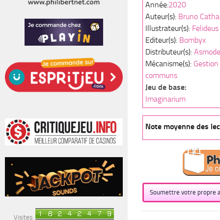
Année:
2020
Auteur(s):
Bruno Catha
Illustrateur(s):
Felideus
Editeur(s):
Bombyx
Distributeur(s):
Asmod
Mécanisme(s):
Gestion
communs
Jeu de base:
Imaginarium
Note moyenne des lect
Soumettre votre propre a
Visites: