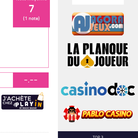
7
(1 note)
-.--
TOP 3