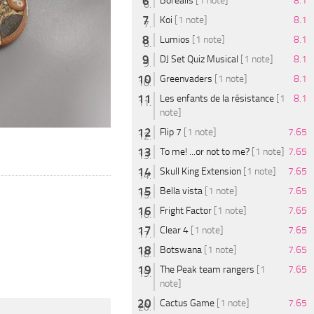
Borealis
[1 note]
8.1
Koi
[1 note]
8.1
Lumios
[1 note]
8.1
DJ Set Quiz Musical
[1 note]
8.1
Greenvaders
[1 note]
8.1
Les enfants de la résistance
[1
8.1
note]
Flip 7
[1 note]
7.65
To me! ...or not to me?
[1 note]
7.65
Skull King Extension
[1 note]
7.65
Bella vista
[1 note]
7.65
Fright Factor
[1 note]
7.65
Clear 4
[1 note]
7.65
Botswana
[1 note]
7.65
The Peak team rangers
[1
7.65
note]
Cactus Game
[1 note]
7.65