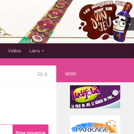
>
Vidéos
Liens
MORE
0
Note moyenne