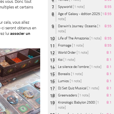
rès vous. Donc tout
multiples et certains
Spyworld
[1 note]
8.55
Age of Galaxy - édition 2025
[1
8.55
note]
r cela, vous allez
Darwin's Journey: Oceania
[1
8.55
ux-ci seront obtenus en
note]
rez lui
associer un
Life of The Amazonia
[1 note]
8.55
Fromage
[1 note]
8.55
World Order
[1 note]
8.1
Koi
[1 note]
8.1
Le silence de l'ombre
[1 note]
8.1
Borealis
[1 note]
8.1
Lumios
[1 note]
8.1
DJ Set Quiz Musical
[1 note]
8.1
Greenvaders
[1 note]
8.1
Kronologic Babylon 2500
[1
8.1
note]