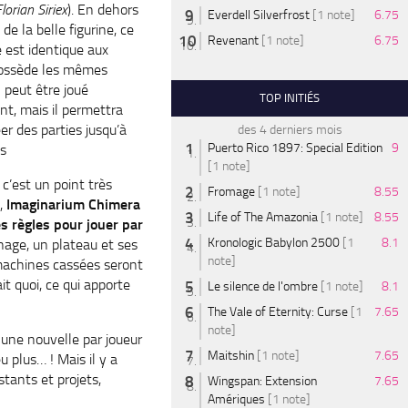
lorian Siriex
). En dehors
Everdell Silverfrost
[1 note]
6.75
 de la belle figurine, ce
Revenant
[1 note]
6.75
 est identique aux
possède les mêmes
l peut être joué
TOP INITIÉS
t, mais il permettra
er des parties jusqu’à
des 4 derniers mois
Puerto Rico 1897: Special Edition
9
es
[1 note]
 c’est un point très
Fromage
[1 note]
8.55
t,
Imaginarium Chimera
Life of The Amazonia
[1 note]
8.55
s règles pour jouer par
Kronologic Babylon 2500
[1
8.1
nage, un plateau et ses
note]
 machines cassées seront
t quoi, ce qui apporte
Le silence de l'ombre
[1 note]
8.1
The Vale of Eternity: Curse
[1
7.65
note]
une nouvelle par joueur
Maitshin
[1 note]
7.65
 plus… ! Mais il y a
tants et projets,
Wingspan: Extension
7.65
Amériques
[1 note]