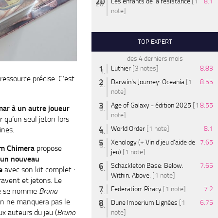
Les enfants de la résistance
[1
8.1
note]
TOP EXPERT
des 4 derniers mois
Luthier
[3 notes]
8.83
ressource précise. C’est
Darwin's Journey: Oceania
[1
8.55
note]
Age of Galaxy - édition 2025
[1
8.55
ar à un autre joueur
note]
r qu’un seul jeton lors
World Order
[1 note]
8.1
ines.
Xenology (+ Vin d'jeu d'aide de
7.65
um Chimera
propose
jeu)
[1 note]
un nouveau
Schackleton Base: Below.
7.65
e
avec son kit complet :
Within. Above.
[1 note]
ravent et jetons. Le
Federation: Piracy
[1 note]
7.2
e se nomme
Bruna
n ne manquera pas le
Dune Imperium Lignées
[1
6.75
aux auteurs du jeu (
Bruno
note]