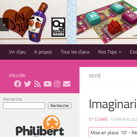
Skip to content
<
Vin d’jeu
A propos
Tous les d’jeux
Nos Tops
Es
FOLLOW:
INITIÉ
Imaginar
Recherche
Recherche
BY
CLAIRE
·
5 JANVIER 20
Mise en place: 10' - Rè