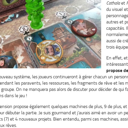
Cathala
et
F
du visuel et
personnage
autres et 
capacités. I
normalemen
aussi de cré
trois équip
En effet, et
intéressan
propose de
ouveau système, les joueurs continueront à gérer chacun un person
ndant les paravents, les ressources, les fragments de rêve et les
 groupe. On ne manquera pas alors de discuter pour décider de qui fai
ns dans le jeu !
ension propose également quelques machines de plus, 9 de plus, et 
débuter la partie. Je suis gourmand et j’aurais aimé en avoir un peu
s (7) et 4 nouveaux projets. Bien entendu, parmi ces machines, assis
ux rêves.