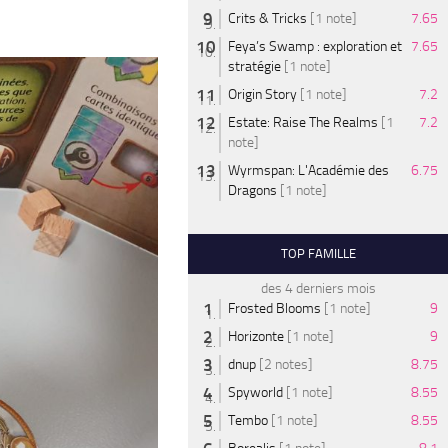
Crits & Tricks
[1 note]
7.65
Feya’s Swamp : exploration et
7.65
stratégie
[1 note]
Origin Story
[1 note]
7.2
Estate: Raise The Realms
[1
7.2
note]
Wyrmspan: L'Académie des
6.75
Dragons
[1 note]
TOP FAMILLE
des 4 derniers mois
Frosted Blooms
[1 note]
9
Horizonte
[1 note]
9
dnup
[2 notes]
8.75
Spyworld
[1 note]
8.55
Tembo
[1 note]
8.55