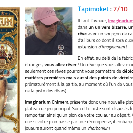
Tapimoket
:
7/10
Il faut l’avouer,
Imaginariu
dans
un univers bizarre, 
rêve
avec un soupçon de cau
d’ailleurs ce dont il sera qu
extension
d’Imaginarium
!
En effet, au delà de la fabr
étranges,
vous allez rêver
! Un rêve que vous allez mait
seulement ces rêves pourront vous permettre de
débl
matières premières mais aussi des points de victoire
prématurément à la partie, au moment où l’un de vous s
de la piste des rêves)
Imaginarium Chimera
présente donc une nouvelle pist
plateau de jeu principal. Sur cette piste sont disposés 
remporter, ainsi qu’un pion de votre couleur au départ.
que si votre pion passe par une récompense, il embarque
joueurs auront quand même un
charbonium