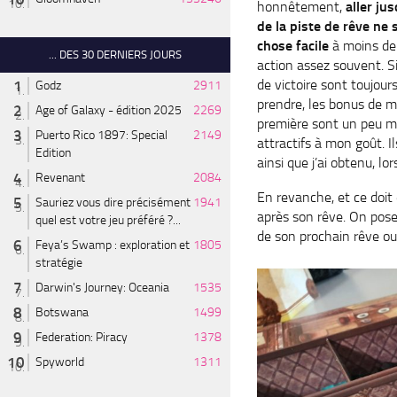
honnêtement,
aller ju
de la piste de rêve ne 
chose facile
à moins de 
... DES 30 DERNIERS JOURS
action assez souvent. Si
de victoire sont toujour
Godz
2911
prendre, les bonus de m
Age of Galaxy - édition 2025
2269
première sont un peu m
Puerto Rico 1897: Special
2149
attractifs à mon goût. I
Edition
ainsi que j’ai obtenu, lo
Revenant
2084
En revanche, et ce doit 
Sauriez vous dire précisément
1941
après son rêve. On poser
quel est votre jeu préféré ?...
de son prochain rêve ou
Feya’s Swamp : exploration et
1805
stratégie
Darwin's Journey: Oceania
1535
Botswana
1499
Federation: Piracy
1378
Spyworld
1311