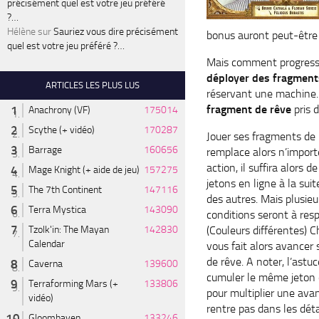
précisément quel est votre jeu préféré
?…
Hélène
sur
Sauriez vous dire précisément
bonus auront peut-être 
quel est votre jeu préféré ?…
Mais comment progresser
déployer des fragment
ARTICLES LES PLUS LUS
réservant une machine. 
fragment de rêve
pris 
Anachrony (VF)
175014
Scythe (+ vidéo)
170287
Jouer ses fragments de
Barrage
160656
remplace alors n’import
action, il suffira alors d
Mage Knight (+ aide de jeu)
157275
jetons en ligne à la suit
The 7th Continent
147116
des autres. Mais plusieu
Terra Mystica
143090
conditions seront à res
Tzolk'in: The Mayan
142830
(Couleurs différentes) 
Calendar
vous fait alors avancer s
de rêve. A noter, l’astu
Caverna
139600
cumuler le même jeton 
Terraforming Mars (+
133806
pour multiplier une ava
vidéo)
rentre pas dans les déta
Gloomhaven
133246