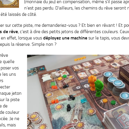
(monnaie du jeu) en compensation, même s’il passe ap
n’est pas perdu. D’ailleurs, les chemins du rêve seront 
été laissés de côté.
 sur cette piste, me demanderiez-vous ? Et bien en rêvant ! Et pou
s de rêve
, c’est à dire des petits jetons de différentes couleurs. Ce
en effet, lorsque vous
déployez une machine
sur le tapis, vous dev
depuis la réserve. Simple non ?
 rêve
e quelle
e poser vos
e les uns
rs
pecter
Chaque jeton
ur la piste
ce de
de couleur
ncée. Je ne
ils, mais