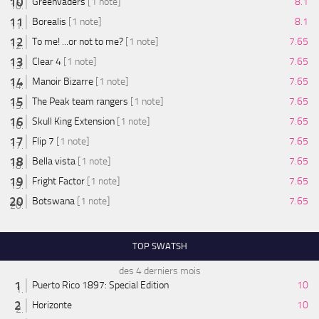
Greenvaders
[1 note]
8.1
Borealis
[1 note]
8.1
To me! ...or not to me?
[1 note]
7.65
Clear 4
[1 note]
7.65
Manoir Bizarre
[1 note]
7.65
The Peak team rangers
[1 note]
7.65
Skull King Extension
[1 note]
7.65
Flip 7
[1 note]
7.65
Bella vista
[1 note]
7.65
Fright Factor
[1 note]
7.65
Botswana
[1 note]
7.65
TOP SWATSH
des 4 derniers mois
Puerto Rico 1897: Special Edition
10
Horizonte
10