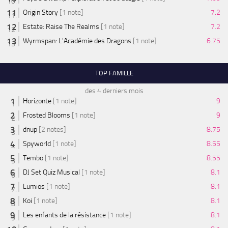
Origin Story
[1 note]
7.2
Estate: Raise The Realms
[1 note]
7.2
Wyrmspan: L'Académie des Dragons
[1 note]
6.75
TOP FAMILLE
des 4 derniers mois
Horizonte
[1 note]
9
Frosted Blooms
[1 note]
9
dnup
[2 notes]
8.75
Spyworld
[1 note]
8.55
Tembo
[1 note]
8.55
DJ Set Quiz Musical
[1 note]
8.1
Lumios
[1 note]
8.1
Koi
[1 note]
8.1
Les enfants de la résistance
[1 note]
8.1