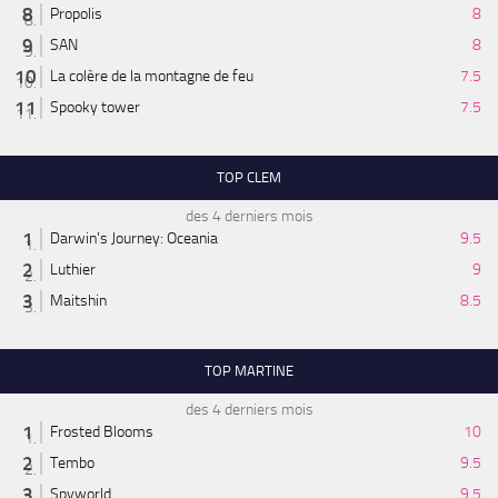
Propolis
8
SAN
8
La colère de la montagne de feu
7.5
Spooky tower
7.5
TOP CLEM
des 4 derniers mois
Darwin's Journey: Oceania
9.5
Luthier
9
Maitshin
8.5
TOP MARTINE
des 4 derniers mois
Frosted Blooms
10
Tembo
9.5
Spyworld
9.5