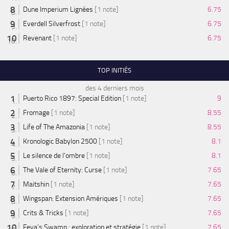
Dune Imperium Lignées
[1 note]
6.75
Everdell Silverfrost
[1 note]
6.75
Revenant
[1 note]
6.75
TOP INITIÉS
des 4 derniers mois
Puerto Rico 1897: Special Edition
[1 note]
9
Fromage
[1 note]
8.55
Life of The Amazonia
[1 note]
8.55
Kronologic Babylon 2500
[1 note]
8.1
Le silence de l'ombre
[1 note]
8.1
The Vale of Eternity: Curse
[1 note]
7.65
Maitshin
[1 note]
7.65
Wingspan: Extension Amériques
[1 note]
7.65
Crits & Tricks
[1 note]
7.65
Feya’s Swamp : exploration et stratégie
[1 note]
7.65