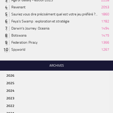
Age of Galaxy - édition 2025
2228
Revenant
2053
Sauriez vous dire précisément quel est votre jeu préféré ?...
1860
Feya’s Swamp : exploration et stratégie
1782
Darwin's Journey: Oceania
1494
Botswana
1475
Federation: Piracy
1366
Spyworld
1267
ARCHIVES
2026
2025
2024
2023
2022