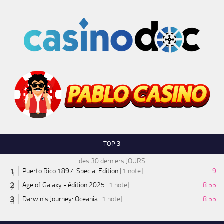
TOP 3
des 30 derniers JOURS
Puerto Rico 1897: Special Edition
[1 note]
9
Age of Galaxy - édition 2025
[1 note]
8.55
Darwin's Journey: Oceania
[1 note]
8.55