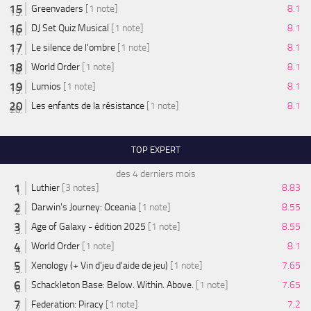
Greenvaders
[1 note]
8.1
DJ Set Quiz Musical
[1 note]
8.1
Le silence de l'ombre
[1 note]
8.1
World Order
[1 note]
8.1
Lumios
[1 note]
8.1
Les enfants de la résistance
[1 note]
8.1
TOP EXPERT
des 4 derniers mois
Luthier
[3 notes]
8.83
Darwin's Journey: Oceania
[1 note]
8.55
Age of Galaxy - édition 2025
[1 note]
8.55
World Order
[1 note]
8.1
Xenology (+ Vin d'jeu d'aide de jeu)
[1 note]
7.65
Schackleton Base: Below. Within. Above.
[1 note]
7.65
Federation: Piracy
[1 note]
7.2