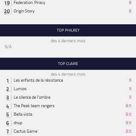
Federation: Piracy
8
Origin Story
8
TOP PHILREY
des 4 derniers mois
N/A
TOP CLAIRE
des 4 derniers mois
Les enfants de la résistance
9
Lumios
9
Le silence de l'ombre
9
The Peak team rangers
8.5
Bella vista
8.5
dnup
8.5
Cactus Game
8.5