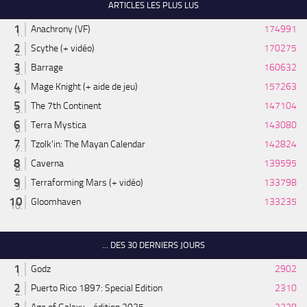
ARTICLES LES PLUS LUS
Anachrony (VF)
174991
Scythe (+ vidéo)
170275
Barrage
160632
Mage Knight (+ aide de jeu)
157263
The 7th Continent
147104
Terra Mystica
143080
Tzolk'in: The Mayan Calendar
142824
Caverna
139595
Terraforming Mars (+ vidéo)
133798
Gloomhaven
133235
... DES 30 DERNIERS JOURS
Godz
2902
Puerto Rico 1897: Special Edition
2310