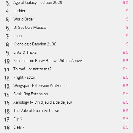
Age of Galaxy - édition 2025
9.5
Luthier
9
World Order
9
DJ Set Quiz Musical
9
dnup
9
Kronologic Babylon 2500
9
Crits & Tricks
8.5
Schackleton Base: Below. Within. Above.
8.5
To me! ...or not to me?
8.5
Fright Factor
8.5
Wingspan: Extension Amériques
8.5
Skull King Extension
8.5
Xenology (+ Vin d'jeu d'aide de jeu)
8.5
The Vale of Eternity: Curse
8.5
Flip 7
8.5
Clear 4
8.5