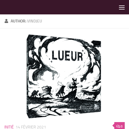
LES MEILLEURS JEUX SONT SUR VIN D'JEU !
Skip to content
AUTHOR:
VINDJEU
8
INITIÉ
14 FÉVRIER 2021