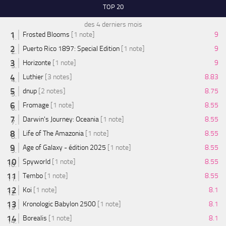
TOP 20
des 4 derniers mois
Frosted Blooms
[1 note]
9
Puerto Rico 1897: Special Edition
[1 note]
9
Horizonte
[1 note]
9
Luthier
[3 notes]
8.83
dnup
[2 notes]
8.75
Fromage
[1 note]
8.55
Darwin's Journey: Oceania
[1 note]
8.55
Life of The Amazonia
[1 note]
8.55
Age of Galaxy - édition 2025
[1 note]
8.55
Spyworld
[1 note]
8.55
Tembo
[1 note]
8.55
Koi
[1 note]
8.1
Kronologic Babylon 2500
[1 note]
8.1
Borealis
[1 note]
8.1