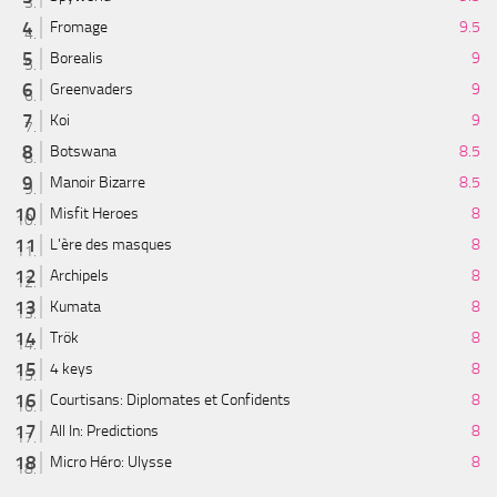
Fromage
9.5
Borealis
9
Greenvaders
9
Koi
9
Botswana
8.5
Manoir Bizarre
8.5
Misfit Heroes
8
L'ère des masques
8
Archipels
8
Kumata
8
Trök
8
4 keys
8
Courtisans: Diplomates et Confidents
8
All In: Predictions
8
Micro Héro: Ulysse
8