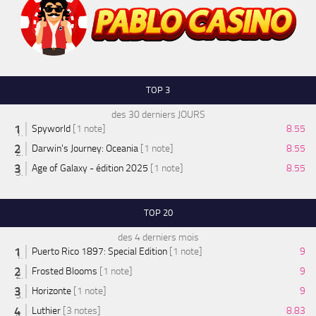
TOP 3
des 30 derniers JOURS
Spyworld
[1 note]
8.55
Darwin's Journey: Oceania
[1 note]
8.55
Age of Galaxy - édition 2025
[1 note]
8.55
TOP 20
des 4 derniers mois
Puerto Rico 1897: Special Edition
[1 note]
9
Frosted Blooms
[1 note]
9
Horizonte
[1 note]
9
Luthier
[3 notes]
8.83