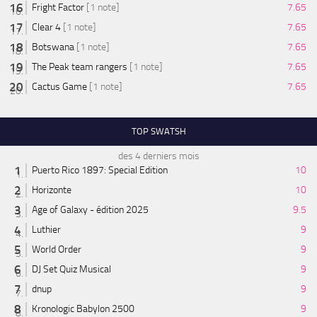
Fright Factor
[1 note]
7.65
Clear 4
[1 note]
7.65
Botswana
[1 note]
7.65
The Peak team rangers
[1 note]
7.65
Cactus Game
[1 note]
7.65
TOP SWATSH
des 4 derniers mois
Puerto Rico 1897: Special Edition
10
Horizonte
10
Age of Galaxy - édition 2025
9.5
Luthier
9
World Order
9
DJ Set Quiz Musical
9
dnup
9
Kronologic Babylon 2500
9