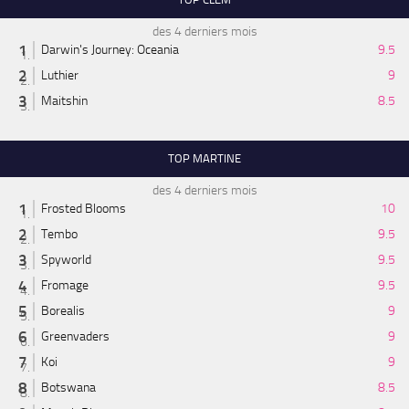
des 4 derniers mois
Darwin's Journey: Oceania
9.5
Luthier
9
Maitshin
8.5
TOP MARTINE
des 4 derniers mois
Frosted Blooms
10
Tembo
9.5
Spyworld
9.5
Fromage
9.5
Borealis
9
Greenvaders
9
Koi
9
Botswana
8.5