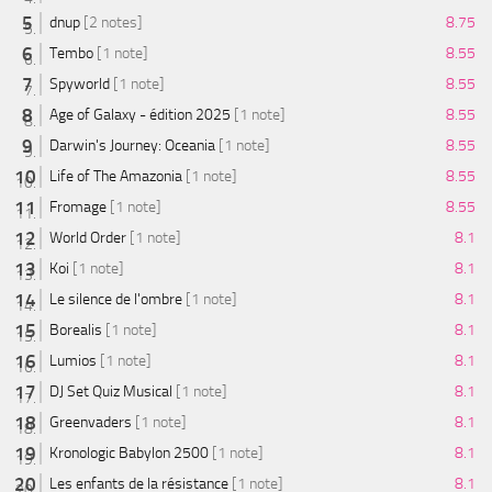
dnup
[2 notes]
8.75
Tembo
[1 note]
8.55
Spyworld
[1 note]
8.55
Age of Galaxy - édition 2025
[1 note]
8.55
Darwin's Journey: Oceania
[1 note]
8.55
Life of The Amazonia
[1 note]
8.55
Fromage
[1 note]
8.55
World Order
[1 note]
8.1
Koi
[1 note]
8.1
Le silence de l'ombre
[1 note]
8.1
Borealis
[1 note]
8.1
Lumios
[1 note]
8.1
DJ Set Quiz Musical
[1 note]
8.1
Greenvaders
[1 note]
8.1
Kronologic Babylon 2500
[1 note]
8.1
Les enfants de la résistance
[1 note]
8.1