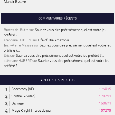
Manoir Bizarre
COMMENTAIRES RÉCENTS
Burtos del Butre
sur
Sauriez vous dire précisément quel est votre jeu
préféré ?…
stéphane HUBERT
sur
Life of The Amazonia
Jean-Pierre Malisse
sur
Sauriez vous dire précisément quel est votre jeu
préféré ?…
Éric
sur
Sauriez vous dire précisément quel est votre jeu préféré ?…
stéphane HUBERT
sur
Sauriez vous dire précisément quel est votre jeu
préféré ?…
ARTICLES LES PLUS LUS
Anachrony (VF)
175019
Scythe (+ vidéo)
170291
Barrage
160671
Mage Knight (+ aide de jeu)
157279