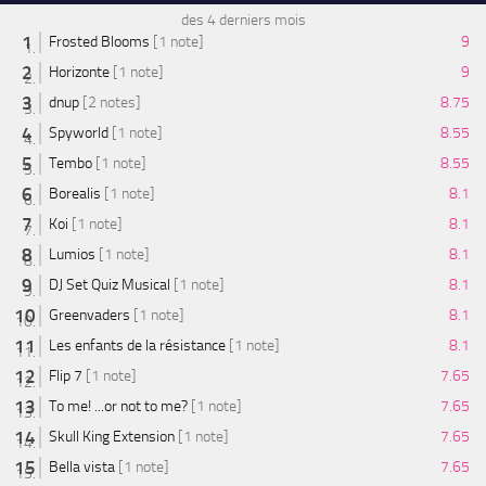
des 4 derniers mois
Frosted Blooms
[1 note]
9
Horizonte
[1 note]
9
dnup
[2 notes]
8.75
Spyworld
[1 note]
8.55
Tembo
[1 note]
8.55
Borealis
[1 note]
8.1
Koi
[1 note]
8.1
Lumios
[1 note]
8.1
DJ Set Quiz Musical
[1 note]
8.1
Greenvaders
[1 note]
8.1
Les enfants de la résistance
[1 note]
8.1
Flip 7
[1 note]
7.65
To me! ...or not to me?
[1 note]
7.65
Skull King Extension
[1 note]
7.65
Bella vista
[1 note]
7.65