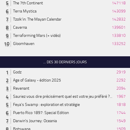
The 7th Continent
147118
Terra Mystica
143099
Tzolk'in: The Mayan Calendar
142832
Caverna
139601
Terraforming Mars (+ vidéo)
133810
Gloomhaven
133252
... DES 30 DERNIERS JOURS
Godz
2919
Age of Galaxy - édition 2025
2292
Revenant
2094
Sauriez vous dire précisément quel est votre jeu préféré ?...
1967
Feya’s Swamp : exploration et stratégie
1818
Puerto Rico 1897: Special Edition
1744
Darwin's Journey: Oceania
1549
Botswana
1509