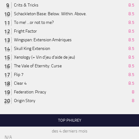
Crits & Tricks
8.5
Schackleton Base: Below. Within. Above.
8.5
To me! ...or not to me?
8.5
Fright Factor
8.5
Wingspan: Extension Amériques
8.5
Skull King Extension
8.5
Xenology (+ Vin d'jeu d'aide de jeu)
8.5
The Vale of Eternity: Curse
8.5
Flip 7
8.5
Clear 4
8.5
Federation: Piracy
8
Origin Story
8
TOP PHILREY
des 4 derniers mois
N/A