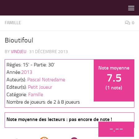
LES MEILLEURS JEUX SONT SUR VIN D'JEU !
Skip to content
FAMILLE
0
Bioutifoul
BY
VINDJEU
·
31 DÉCEMBRE 2013
Règles: 15' - Partie: 30'
Note moyenne
Année:
2013
7.5
Auteur(s):
Pascal Notredame
Editeur(s):
Petit Joueur
(1 note)
Catégorie:
Famille
Nombre de joueurs: de 2 à 8 joueurs
Note moyenne des lecteurs : pas encore de note !
-.--