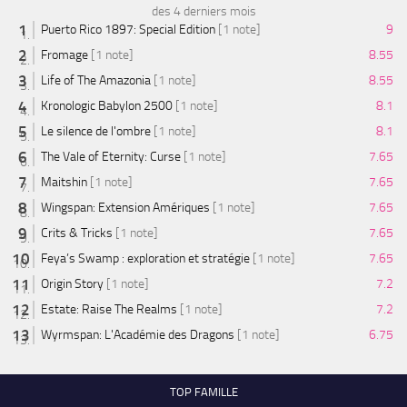
des 4 derniers mois
Puerto Rico 1897: Special Edition
[1 note]
9
Fromage
[1 note]
8.55
Life of The Amazonia
[1 note]
8.55
Kronologic Babylon 2500
[1 note]
8.1
Le silence de l'ombre
[1 note]
8.1
The Vale of Eternity: Curse
[1 note]
7.65
Maitshin
[1 note]
7.65
Wingspan: Extension Amériques
[1 note]
7.65
Crits & Tricks
[1 note]
7.65
Feya’s Swamp : exploration et stratégie
[1 note]
7.65
Origin Story
[1 note]
7.2
Estate: Raise The Realms
[1 note]
7.2
Wyrmspan: L'Académie des Dragons
[1 note]
6.75
TOP FAMILLE