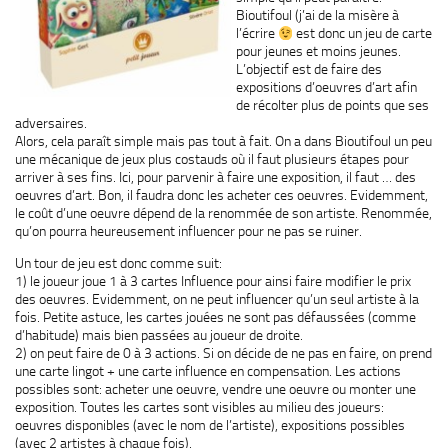
Bioutifoul (j’ai de la misère à
l’écrire
est donc un jeu de carte
pour jeunes et moins jeunes.
L’objectif est de faire des
expositions d’oeuvres d’art afin
de récolter plus de points que ses
adversaires.
Alors, cela paraît simple mais pas tout à fait. On a dans Bioutifoul un peu
une mécanique de jeux plus costauds où il faut plusieurs étapes pour
arriver à ses fins. Ici, pour parvenir à faire une exposition, il faut … des
oeuvres d’art. Bon, il faudra donc les acheter ces oeuvres. Evidemment,
le coût d’une oeuvre dépend de la renommée de son artiste. Renommée,
qu’on pourra heureusement influencer pour ne pas se ruiner.
Un tour de jeu est donc comme suit:
1) le joueur joue 1 à 3 cartes Influence pour ainsi faire modifier le prix
des oeuvres. Evidemment, on ne peut influencer qu’un seul artiste à la
fois. Petite astuce, les cartes jouées ne sont pas défaussées (comme
d’habitude) mais bien passées au joueur de droite.
2) on peut faire de 0 à 3 actions. Si on décide de ne pas en faire, on prend
une carte lingot + une carte influence en compensation. Les actions
possibles sont: acheter une oeuvre, vendre une oeuvre ou monter une
exposition. Toutes les cartes sont visibles au milieu des joueurs:
oeuvres disponibles (avec le nom de l’artiste), expositions possibles
(avec 2 artistes à chaque fois).