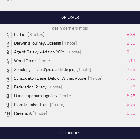
TOP EXPERT
des 4 derniers mois
Luthier
[3 notes]
8.83
Darwin's Journey: Oceania
[1 note]
8.55
Age of Galaxy - édition 2025
[1 note]
8.55
World Order
[1 note]
8.1
Xenology (+ Vin d'jeu d'aide de jeu)
[1 note]
7.65
Schackleton Base: Below. Within. Above.
[1 note]
7.65
Federation: Piracy
[1 note]
7.2
Dune Imperium Lignées
[1 note]
6.75
Everdell Silverfrost
[1 note]
6.75
Revenant
[1 note]
6.75
TOP INITIÉS