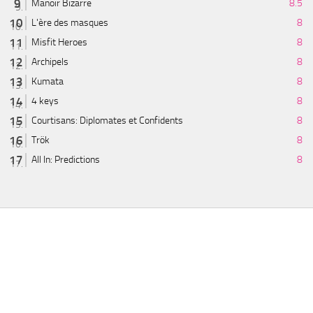
Manoir Bizarre
8.5
L'ère des masques
8
Misfit Heroes
8
Archipels
8
Kumata
8
4 keys
8
Courtisans: Diplomates et Confidents
8
Trök
8
All In: Predictions
8