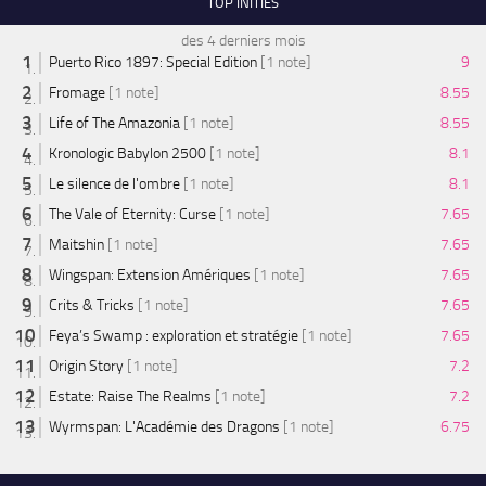
TOP INITIÉS
des 4 derniers mois
Puerto Rico 1897: Special Edition
[1 note]
9
Fromage
[1 note]
8.55
Life of The Amazonia
[1 note]
8.55
Kronologic Babylon 2500
[1 note]
8.1
Le silence de l'ombre
[1 note]
8.1
The Vale of Eternity: Curse
[1 note]
7.65
Maitshin
[1 note]
7.65
Wingspan: Extension Amériques
[1 note]
7.65
Crits & Tricks
[1 note]
7.65
Feya’s Swamp : exploration et stratégie
[1 note]
7.65
Origin Story
[1 note]
7.2
Estate: Raise The Realms
[1 note]
7.2
Wyrmspan: L'Académie des Dragons
[1 note]
6.75