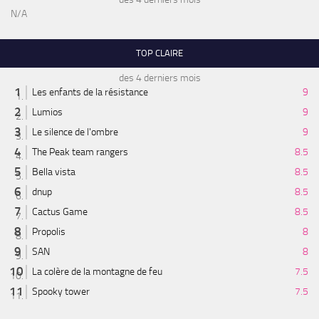
N/A
TOP CLAIRE
des 4 derniers mois
Les enfants de la résistance
9
Lumios
9
Le silence de l'ombre
9
The Peak team rangers
8.5
Bella vista
8.5
dnup
8.5
Cactus Game
8.5
Propolis
8
SAN
8
La colère de la montagne de feu
7.5
Spooky tower
7.5