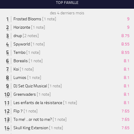
TOP FAMILLE
des 4 derniers mois
Frosted Blooms
[1 note]
9
Horizonte
[1 note]
9
dnup
[2 notes]
8.75
Spyworld
[1 note]
8.55
Tembo
[1 note]
8.55
Borealis
[1 note]
8.1
Koi
[1 note]
8.1
Lumios
[1 note]
8.1
DJ Set Quiz Musical
[1 note]
8.1
Greenvaders
[1 note]
8.1
Les enfants de la résistance
[1 note]
8.1
Flip 7
[1 note]
7.65
To me! ...or not to me?
[1 note]
7.65
Skull King Extension
[1 note]
7.65