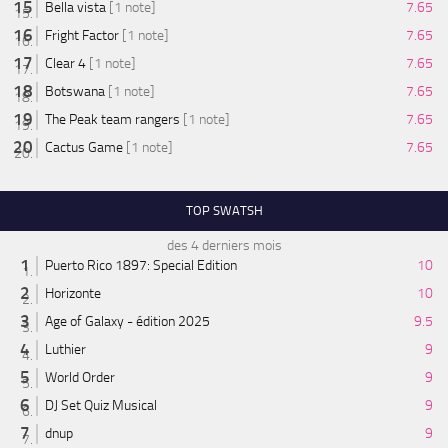
Bella vista
[1 note]
7.65
Fright Factor
[1 note]
7.65
Clear 4
[1 note]
7.65
Botswana
[1 note]
7.65
The Peak team rangers
[1 note]
7.65
Cactus Game
[1 note]
7.65
TOP SWATSH
des 4 derniers mois
Puerto Rico 1897: Special Edition
10
Horizonte
10
Age of Galaxy - édition 2025
9.5
Luthier
9
World Order
9
DJ Set Quiz Musical
9
dnup
9