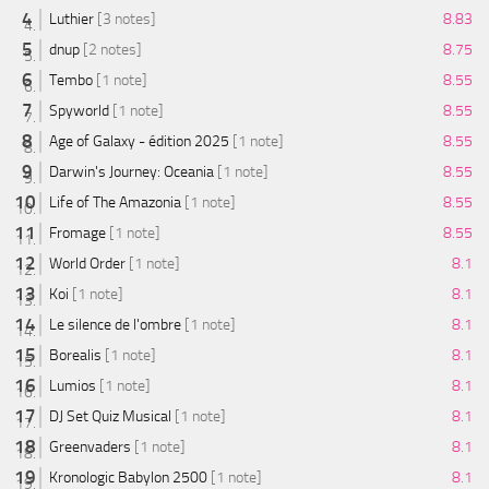
Luthier
[3 notes]
8.83
dnup
[2 notes]
8.75
Tembo
[1 note]
8.55
Spyworld
[1 note]
8.55
Age of Galaxy - édition 2025
[1 note]
8.55
Darwin's Journey: Oceania
[1 note]
8.55
Life of The Amazonia
[1 note]
8.55
Fromage
[1 note]
8.55
World Order
[1 note]
8.1
Koi
[1 note]
8.1
Le silence de l'ombre
[1 note]
8.1
Borealis
[1 note]
8.1
Lumios
[1 note]
8.1
DJ Set Quiz Musical
[1 note]
8.1
Greenvaders
[1 note]
8.1
Kronologic Babylon 2500
[1 note]
8.1