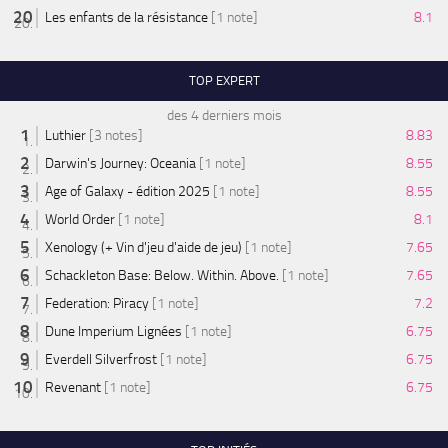
Les enfants de la résistance
[1 note]
8.1
TOP EXPERT
des 4 derniers mois
Luthier
[3 notes]
8.83
Darwin's Journey: Oceania
[1 note]
8.55
Age of Galaxy - édition 2025
[1 note]
8.55
World Order
[1 note]
8.1
Xenology (+ Vin d'jeu d'aide de jeu)
[1 note]
7.65
Schackleton Base: Below. Within. Above.
[1 note]
7.65
Federation: Piracy
[1 note]
7.2
Dune Imperium Lignées
[1 note]
6.75
Everdell Silverfrost
[1 note]
6.75
Revenant
[1 note]
6.75