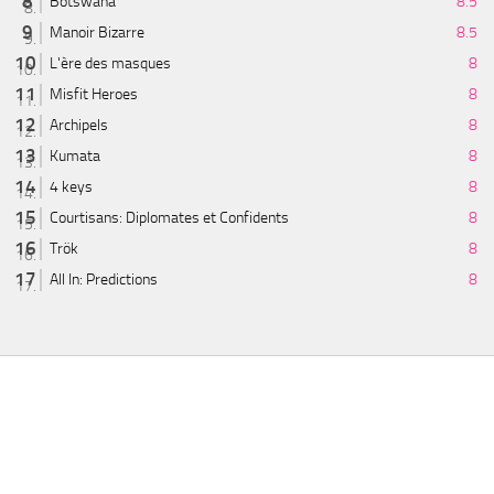
Botswana
8.5
Manoir Bizarre
8.5
L'ère des masques
8
Misfit Heroes
8
Archipels
8
Kumata
8
4 keys
8
Courtisans: Diplomates et Confidents
8
Trök
8
All In: Predictions
8