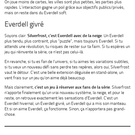
On joue moins de cartes, les villes sont plus petites, les parties plus
rapides. L’interaction gagne un poil grâce aux objectifs publics/privés,
mais on reste dans du Everdell soft.
Everdell givré
Soyons clair:
Silverfrost, c’est Everdell avec de la neige
. Un Everdell
plus tendu, plus contraint, plus “puzzle”, mais toujours Everdell. Si tu
attends une révolution, tu risques de rester sur ta faim. Si tu espères un
jeu qui réinvente la série, ce n’est pas celui-là.
En revanche, si tu es fan de l’univers, si tu aimes les variations subtiles,
si tu veux un nouveau défi sans perdre tes repères, alors oui, Silverfrost
vaut le détour. C’est une belle extension déguisée en stand-alone, un
vent frais sur un jeu qu’on aime déjà beaucoup.
Mais clairement,
c’est un jeu à réserver aux fans de la série
. Silverfrost
n’apporte finalement qu’un vrai nouveau système, la neige, et pour le
reste, on retrouve exactement les sensations d’Everdell. C’est un
Everdell hivernal, un Everdell givré, un Everdell qui a mis son manteau.
Et si on aime Everdell, ça fonctionne. Sinon, ça n’apportera pas grand-
chose.