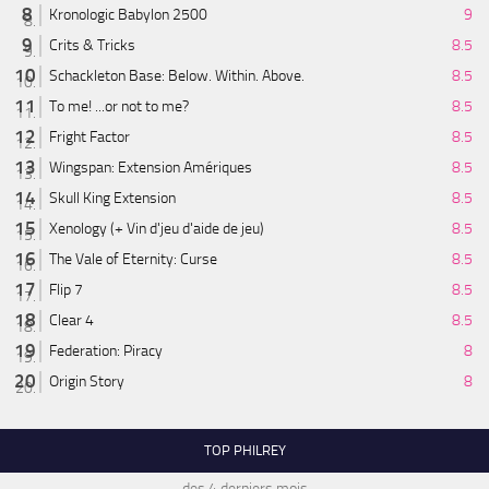
Kronologic Babylon 2500
9
Crits & Tricks
8.5
Schackleton Base: Below. Within. Above.
8.5
To me! ...or not to me?
8.5
Fright Factor
8.5
Wingspan: Extension Amériques
8.5
Skull King Extension
8.5
Xenology (+ Vin d'jeu d'aide de jeu)
8.5
The Vale of Eternity: Curse
8.5
Flip 7
8.5
Clear 4
8.5
Federation: Piracy
8
Origin Story
8
TOP PHILREY
des 4 derniers mois