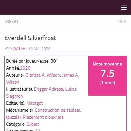
LES MEILLEURS JEUX SONT SUR VIN D'JEU !
Skip to content
EXPERT
0
Everdell Silverfrost
BY
SWATSH
·
19 MAI 2026
Durée par joueur/euse: 30'
Note moyenne
Année:
2026
7.5
Auteur(s):
Clarissa A. Wilson
,
James A.
Wilson
(1 note)
Illustrateur(s):
Enggar Adirasa
,
Lukas
Siegmon
Editeur(s):
Matagot
Mécanisme(s):
Construction de tableau
(puzzle)
,
Placement d'ouvriers
Catégorie:
Expert