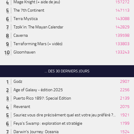
Mage Knight (+ aide de jeu)
157272
The 7th Continent
147113
Terra Mystica
143088
Tzolk'in: The Mayan Calendar
142829
Caverna
139598
Terraforming Mars (+ vidéo)
133803
Gloomhaven
133243
... DES 30 DERNIERS JOURS
Godz
2907
Age of Galaxy - édition 2025
2256
Puerto Rico 1897: Special Edition
2139
Revenant
2075
Sauriez vous dire précisément quel est votre jeu préféré ?...
1921
Feya’s Swamp : exploration et stratégie
1799
Darwin's Journey: Oceania
1524