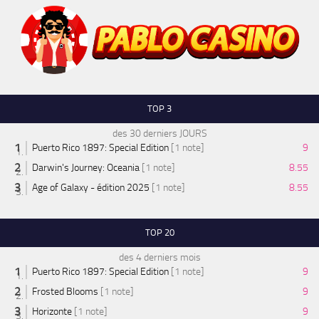
TOP 3
des 30 derniers JOURS
Puerto Rico 1897: Special Edition
[1 note]
9
Darwin's Journey: Oceania
[1 note]
8.55
Age of Galaxy - édition 2025
[1 note]
8.55
TOP 20
des 4 derniers mois
Puerto Rico 1897: Special Edition
[1 note]
9
Frosted Blooms
[1 note]
9
Horizonte
[1 note]
9