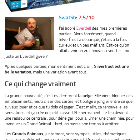
SwatSh
:
7,5/10
J’ai adoré
Everdell
dès mes premières
parties. Alors forcément, quand
Silverfrost a débarqué, j’étais à la fois
curieux et un peu méfiant. Est-ce qu’on
allait avoir un vrai nouveau souffle… ou
juste un Everdell givré ?
Après quelques parties, mon sentiment est clair :
Silverfrost est une
belle variation
, mais une variation avant tout.
Ce qui change vraiment
La grande nouveauté, c’est évidemment
la neige
. Elle vient bloquer des
emplacements, neutraliser des cartes, et t’oblige à jongler entre ce que
tu veux jouer et ce que tu dois dégager. C’est malin, ça renouvelle les
sensations, et ça crée un petit casse-tête permanent. Le feu devient
une ressource centrale : pour déneiger, pour allumer une cheminée, pour
invoquer un Grand Animal… bref, on passe son temps à arbitrer.
Les
Grands Animaux
, justement, sont sympas, utiles, thématiques,
mais moins délirants que ceux de Spirecrest. On sent qu’ils sont là pour