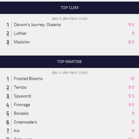
TOP CLEM
des 4 derniers mois
Darwin's Journey: Oceania
9.5
Luthier
9
Maitshin
8.5
TOP MARTINE
des 4 derniers mois
Frosted Blooms
10
Tembo
9.5
Spyworld
9.5
Fromage
9.5
Borealis
9
Greenvaders
9
Koi
9