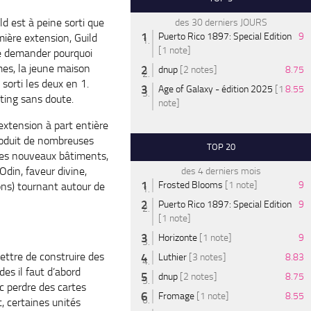
d est à peine sorti que
des 30 derniers JOURS
Puerto Rico 1897: Special Edition
9
mière extension, Guild
[1 note]
e demander pourquoi
es, la jeune maison
dnup
[2 notes]
8.75
 sorti les deux en 1.
Age of Galaxy - édition 2025
[1
8.55
ting sans doute.
note]
extension à part entière
troduit de nombreuses
TOP 20
es nouveaux bâtiments,
Odin, faveur divine,
des 4 derniers mois
Frosted Blooms
[1 note]
9
ons) tournant autour de
Puerto Rico 1897: Special Edition
9
[1 note]
Horizonte
[1 note]
9
ettre de construire des
Luthier
[3 notes]
8.83
des il faut d’abord
dnup
[2 notes]
8.75
nc perdre des cartes
Fromage
[1 note]
8.55
, certaines unités