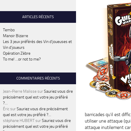
ARTICLES RÉCENTS
Tembo
Manoir Bizarre
Les 3 jeux préférés des Vin d’joueuses et
Vin d’joueurs
Opération Zèbre
To me! …or not to me?
COMMENTAIRES RÉCENTS
Jean-Pierre Malisse
sur
Sauriez vous dire
précisément quel est votre jeu préféré
?…
Éric
sur
Sauriez vous dire précisément
barricades qu’il est diff
quel est votre jeu préféré ?…
stéphane HUBERT
sur
Sauriez vous dire
utiliser une attaque (qu
précisément quel est votre jeu préféré
attaque inutilement car