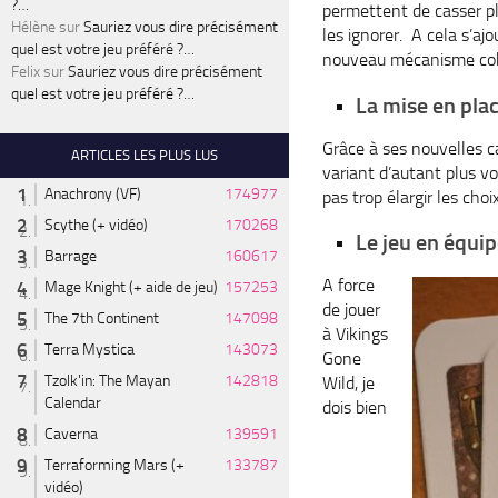
?…
permettent de casser pl
Hélène
sur
Sauriez vous dire précisément
les ignorer. A cela s’aj
quel est votre jeu préféré ?…
nouveau mécanisme cohé
Felix
sur
Sauriez vous dire précisément
quel est votre jeu préféré ?…
La mise en plac
Grâce à ses nouvelles c
ARTICLES LES PLUS LUS
variant d’autant plus v
Anachrony (VF)
174977
pas trop élargir les choi
Scythe (+ vidéo)
170268
Le jeu en équi
Barrage
160617
A force
Mage Knight (+ aide de jeu)
157253
de jouer
The 7th Continent
147098
à Vikings
Terra Mystica
143073
Gone
Tzolk'in: The Mayan
142818
Wild, je
Calendar
dois bien
Caverna
139591
Terraforming Mars (+
133787
vidéo)