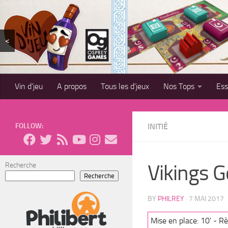
Skip to content
<
Vin d’jeu
A propos
Tous les d’jeux
Nos Tops
Es
FOLLOW:
INITIÉ
Vikings G
Recherche
Recherche
BY
PHILREY
·
7 MAI 2017
Mise en place: 10' - Règ