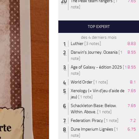
The Peak team rangers
[1
7.65
note]
TOP EXPERT
des 4 derniers mois
Luthier
[3 notes]
8.83
Darwin's Journey: Oceania
[1
8.55
note]
Age of Galaxy - édition 2025
[1
8.55
note]
World Order
[1 note]
8.1
Xenology (+ Vin d'jeu d'aide de
7.65
jeu)
[1 note]
Schackleton Base: Below.
7.65
Within. Above.
[1 note]
Federation: Piracy
[1 note]
7.2
Dune Imperium Lignées
[1
6.75
note]