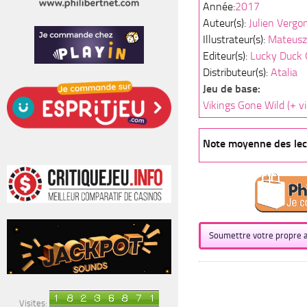
Année:
2017
Auteur(s):
Julien Vergo
Illustrateur(s):
Mateus
Editeur(s):
Lucky Duck
Distributeur(s):
Atalia
Jeu de base:
Vikings Gone Wild (+ v
Note moyenne des lect
Soumettre votre propre a
Visites: