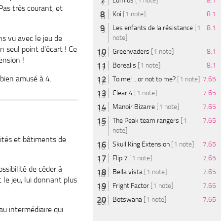
Lumios
[1 note]
8.1
 Pas très courant, et
Koi
[1 note]
8.1
Les enfants de la résistance
[1
8.1
ns vu avec le jeu de
note]
un seul point d’écart ! Ce
Greenvaders
[1 note]
8.1
ension !
Borealis
[1 note]
8.1
 bien amusé à 4.
To me! ...or not to me?
[1 note]
7.65
Clear 4
[1 note]
7.65
Manoir Bizarre
[1 note]
7.65
The Peak team rangers
[1
7.65
note]
ités et bâtiments de
Skull King Extension
[1 note]
7.65
Flip 7
[1 note]
7.65
ssibilité de céder à
Bella vista
[1 note]
7.65
le jeu, lui donnant plus
Fright Factor
[1 note]
7.65
Botswana
[1 note]
7.65
au intermédiaire qui