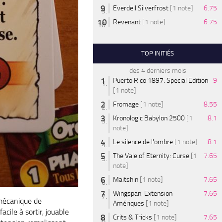
Everdell Silverfrost
[1 note]
6.75
Revenant
[1 note]
6.75
TOP INITIÉS
des 4 derniers mois
Puerto Rico 1897: Special Edition
9
[1 note]
Fromage
[1 note]
8.55
Kronologic Babylon 2500
[1
8.1
note]
Le silence de l'ombre
[1 note]
8.1
The Vale of Eternity: Curse
[1
7.65
note]
Maitshin
[1 note]
7.65
Wingspan: Extension
7.65
 mécanique de
Amériques
[1 note]
 facile à sortir, jouable
Crits & Tricks
[1 note]
7.65