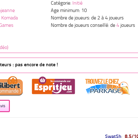
Catégorie:
Initié
njeanne
Age minimum: 10
z Komada
Nombre de joueurs: de 2 à 4 joueurs
 Games
Nombre de joueurs conseillé: de
4
joueurs
idéo)
eurs : pas encore de note !
vis
SwatSh
:
8,5/1