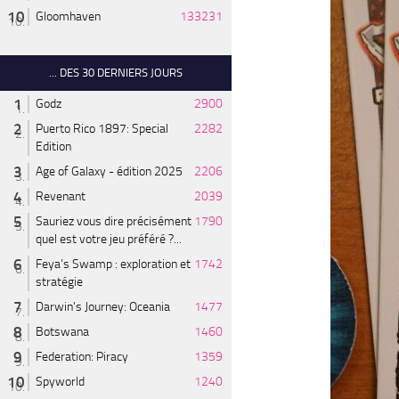
Gloomhaven
133231
... DES 30 DERNIERS JOURS
Godz
2900
Puerto Rico 1897: Special
2282
Edition
Age of Galaxy - édition 2025
2206
Revenant
2039
Sauriez vous dire précisément
1790
quel est votre jeu préféré ?...
Feya’s Swamp : exploration et
1742
stratégie
Darwin's Journey: Oceania
1477
Botswana
1460
Federation: Piracy
1359
Spyworld
1240