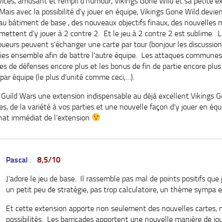
ices, amusant et rempli d’humour, Vikings Gone Wild et sa petite e
Mais avec la possibilité d’y jouer en équipe, Vikings Gone Wild devi
 bâtiment de base , des nouveaux objectifs finaux, des nouvelles m
mettent d’y jouer à 2 contre 2. Et le jeu à 2 contre 2 est sublime. L
joueurs peuvent s’échanger une carte par tour (bonjour les discussio
gies ensemble afin de battre l’autre équipe. Les attaques communes
ses de défenses encore plus et les bonus de fin de partie encore plu
 par équipe (le plus d’unité comme ceci,…).
Guild Wars une extension indispensable au déjà excellent Vikings G
 de la variété à vos parties et une nouvelle façon d’y jouer en équ
achat immédiat de l’extension
Pascal
:
8,5/10
J’adore le jeu de base. Il rassemble pas mal de points positifs que j
un petit peu de stratégie, pas trop calculatoire, un thème sympa e
Et cette extension apporte non seulement des nouvelles cartes, 
possibilités. Les barricades apportent une nouvelle manière de jo