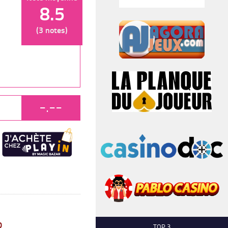
8.5
(3 notes)
-.--
0
TOP 3