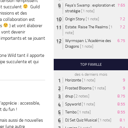
xtension remplissent
Feya’s Swamp : exploration et
7.65
ent succulent
Guild
stratégie
[1 note]
issions et des
a collaboration est
Origin Story
[1 note]
7.2
ns
) et vont élaborer
Estate: Raise The Realms
[1
7.2
 vont devenir
note]
s importants et se jouant
Wyrmspan: L'Académie des
6.75
Dragons
[1 note]
one Wild tant il apporte
ipe succulente et qui
TOP FAMILLE
des 4 derniers mois
Horizonte
[1 note]
9
Frosted Blooms
[1 note]
9
dnup
[2 notes]
8.75
’apprécie : accessible,
Spyworld
[1 note]
8.55
t du fun !
Tembo
[1 note]
8.55
mais aussi de nouvelles
DJ Set Quiz Musical
[1 note]
8.1
uer (une autre