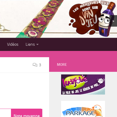
>
Vidéos
Liens
MORE
3
Note moyenne