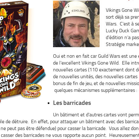
Vikings Gone Wil
sort déjà sa pre
Wars. C’est à s
Lucky Duck Gam
d’édition n’a pas
Stratégie marke
Oui et non en fait car Guild Wars est une 
de l’excellent Vikings Gone Wild. Elle in
nouvelles cartes (110 exactement dont d
de nouvelles unités, des nouvelles cartes 
bonus de fin de jeu, et de nouvelles missi
quelques mécanismes supplémentaires :
Les barricades
Un bâtiment et d’autres cartes vont perm
icile de détruire. En effet, pour attaquer un bâtiment avec des barrica
i ne peut pas être défendue) pour casser la barricade. Vous allez do
 casser des barricades ne vous rapporte aucun point. Heureusement