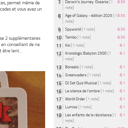
Darwin's Journey: Oceania
[1
8.55
antes, permet même de
note]
ricades et vous avez un
Age of Galaxy - édition 2025
[1
8.55
note]
Spyworld
[1 note]
8.55
Tembo
[1 note]
8.55
ose 2 supplémentaires
t en conseillant de ne
Koi
[1 note]
8.1
ut être lent…
Kronologic Babylon 2500
[1
8.1
note]
Borealis
[1 note]
8.1
Greenvaders
[1 note]
8.1
DJ Set Quiz Musical
[1 note]
8.1
Le silence de l'ombre
[1 note]
8.1
World Order
[1 note]
8.1
Lumios
[1 note]
8.1
Les enfants de la résistance
[1
8.1
note]