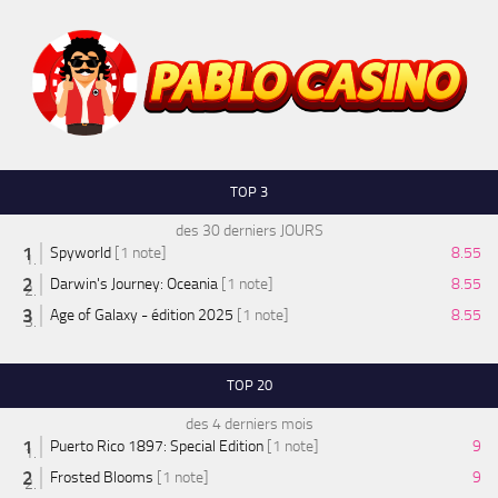
TOP 3
des 30 derniers JOURS
Spyworld
[1 note]
8.55
Darwin's Journey: Oceania
[1 note]
8.55
Age of Galaxy - édition 2025
[1 note]
8.55
TOP 20
des 4 derniers mois
Puerto Rico 1897: Special Edition
[1 note]
9
Frosted Blooms
[1 note]
9