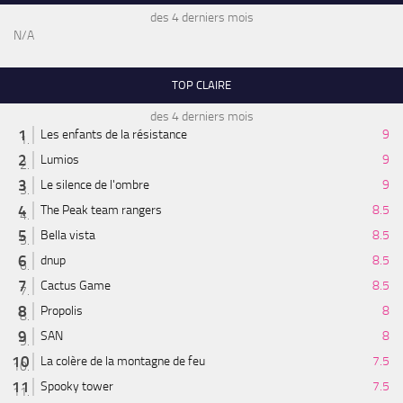
des 4 derniers mois
N/A
TOP CLAIRE
des 4 derniers mois
Les enfants de la résistance
9
Lumios
9
Le silence de l'ombre
9
The Peak team rangers
8.5
Bella vista
8.5
dnup
8.5
Cactus Game
8.5
Propolis
8
SAN
8
La colère de la montagne de feu
7.5
Spooky tower
7.5