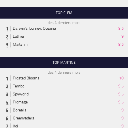
TOP CLEM
des 4 derniers mois
Darwin's Journey: Oceania
9.5
Luthier
9
Maitshin
8.5
TOP MARTINE
des 4 derniers mois
Frosted Blooms
10
Tembo
9.5
Spyworld
9.5
Fromage
9.5
Borealis
9
Greenvaders
9
Koi
9