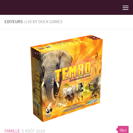
LES MEILLEURS JEUX SONT SUR VIN D'JEU !
Skip to content
EDITEURS :
LUCKY DUCK GAMES
0
FAMILLE
5 AOÛT 2026