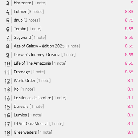
Horizonte
[1 note]
9
Luthier
[3 notes]
8.83
dnup
[2 notes]
8.75
Tembo
[1 note]
8.55
Spyworld
[1 note]
8.55
Age of Galaxy - édition 2025
[1 note]
8.55
Darwin's Journey: Oceania
[1 note]
8.55
Life of The Amazonia
[1 note]
8.55
Fromage
[1 note]
8.55
World Order
[1 note]
8.1
Koi
[1 note]
8.1
Le silence de l'ombre
[1 note]
8.1
Borealis
[1 note]
8.1
Lumios
[1 note]
8.1
DJ Set Quiz Musical
[1 note]
8.1
Greenvaders
[1 note]
8.1