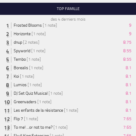
TOP FAMILLE
des 4 derniers mois
Frosted Blooms
[1 note]
9
Horizonte
[1 note]
9
dnup
[2 notes]
8.75
Spyworld
[1 note]
8.55
Tembo
[1 note]
8.55
Borealis
[1 note]
8.1
Koi
[1 note]
8.1
Lumios
[1 note]
8.1
DJ Set Quiz Musical
[1 note]
8.1
Greenvaders
[1 note]
8.1
Les enfants de la résistance
[1 note]
8.1
Flip 7
[1 note]
7.65
To me! ...or not to me?
[1 note]
7.65
Skull King Extension
[1 note]
7.65