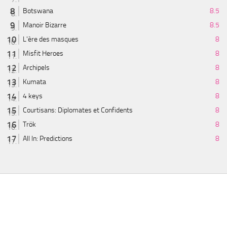
Botswana
8.5
Manoir Bizarre
8.5
L'ère des masques
8
Misfit Heroes
8
Archipels
8
Kumata
8
4 keys
8
Courtisans: Diplomates et Confidents
8
Trök
8
All In: Predictions
8