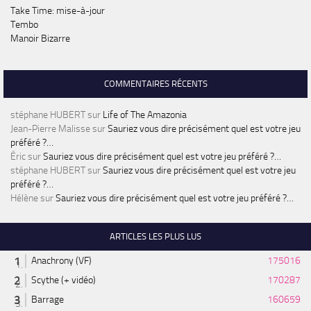
Take Time: mise-à-jour
Tembo
Manoir Bizarre
COMMENTAIRES RÉCENTS
stéphane HUBERT
sur
Life of The Amazonia
Jean-Pierre Malisse
sur
Sauriez vous dire précisément quel est votre jeu
préféré ?…
Éric
sur
Sauriez vous dire précisément quel est votre jeu préféré ?…
stéphane HUBERT
sur
Sauriez vous dire précisément quel est votre jeu
préféré ?…
Hélène
sur
Sauriez vous dire précisément quel est votre jeu préféré ?…
ARTICLES LES PLUS LUS
Anachrony (VF)
175016
Scythe (+ vidéo)
170287
Barrage
160659