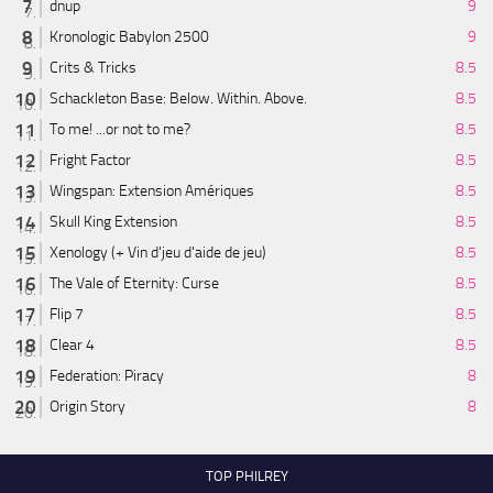
dnup
9
Kronologic Babylon 2500
9
Crits & Tricks
8.5
Schackleton Base: Below. Within. Above.
8.5
To me! ...or not to me?
8.5
Fright Factor
8.5
Wingspan: Extension Amériques
8.5
Skull King Extension
8.5
Xenology (+ Vin d'jeu d'aide de jeu)
8.5
The Vale of Eternity: Curse
8.5
Flip 7
8.5
Clear 4
8.5
Federation: Piracy
8
Origin Story
8
TOP PHILREY