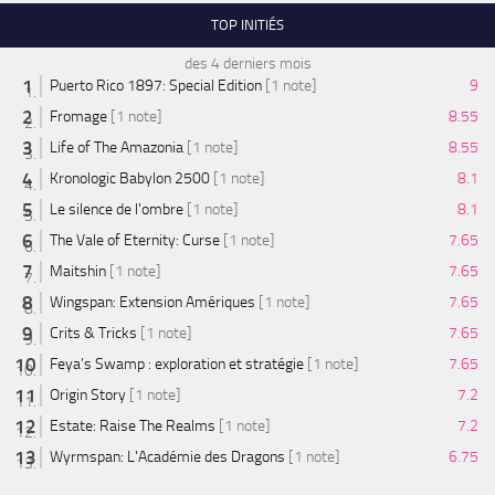
TOP INITIÉS
des 4 derniers mois
Puerto Rico 1897: Special Edition
[1 note]
9
Fromage
[1 note]
8.55
Life of The Amazonia
[1 note]
8.55
Kronologic Babylon 2500
[1 note]
8.1
Le silence de l'ombre
[1 note]
8.1
The Vale of Eternity: Curse
[1 note]
7.65
Maitshin
[1 note]
7.65
Wingspan: Extension Amériques
[1 note]
7.65
Crits & Tricks
[1 note]
7.65
Feya’s Swamp : exploration et stratégie
[1 note]
7.65
Origin Story
[1 note]
7.2
Estate: Raise The Realms
[1 note]
7.2
Wyrmspan: L'Académie des Dragons
[1 note]
6.75