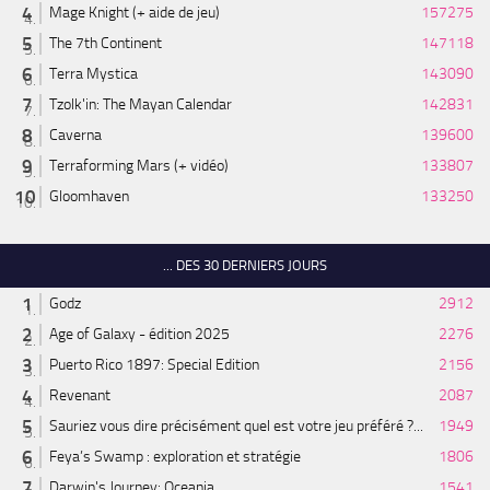
Mage Knight (+ aide de jeu)
157275
The 7th Continent
147118
Terra Mystica
143090
Tzolk'in: The Mayan Calendar
142831
Caverna
139600
Terraforming Mars (+ vidéo)
133807
Gloomhaven
133250
... DES 30 DERNIERS JOURS
Godz
2912
Age of Galaxy - édition 2025
2276
Puerto Rico 1897: Special Edition
2156
Revenant
2087
Sauriez vous dire précisément quel est votre jeu préféré ?...
1949
Feya’s Swamp : exploration et stratégie
1806
Darwin's Journey: Oceania
1541