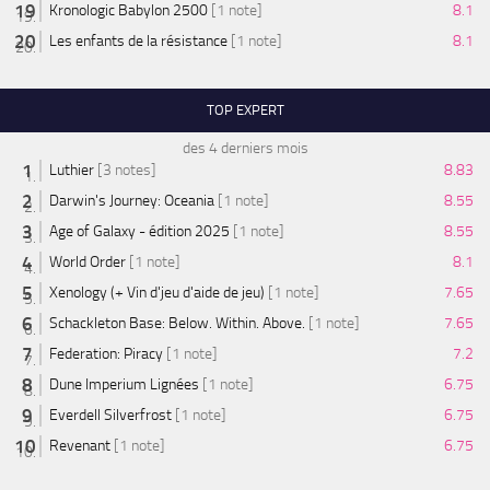
Kronologic Babylon 2500
[1 note]
8.1
Les enfants de la résistance
[1 note]
8.1
TOP EXPERT
des 4 derniers mois
Luthier
[3 notes]
8.83
Darwin's Journey: Oceania
[1 note]
8.55
Age of Galaxy - édition 2025
[1 note]
8.55
World Order
[1 note]
8.1
Xenology (+ Vin d'jeu d'aide de jeu)
[1 note]
7.65
Schackleton Base: Below. Within. Above.
[1 note]
7.65
Federation: Piracy
[1 note]
7.2
Dune Imperium Lignées
[1 note]
6.75
Everdell Silverfrost
[1 note]
6.75
Revenant
[1 note]
6.75