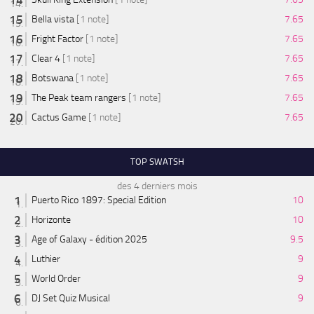
Bella vista
[1 note]
7.65
Fright Factor
[1 note]
7.65
Clear 4
[1 note]
7.65
Botswana
[1 note]
7.65
The Peak team rangers
[1 note]
7.65
Cactus Game
[1 note]
7.65
TOP SWATSH
des 4 derniers mois
Puerto Rico 1897: Special Edition
10
Horizonte
10
Age of Galaxy - édition 2025
9.5
Luthier
9
World Order
9
DJ Set Quiz Musical
9