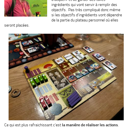
ingrédients qui vont servir à remplir des
objectifs. Pas très compliqué donc même
si les objectifs d’ingrédients vont dépendre
de la partie du plateau personnel où elles
seront placées.
Ce qui est plus rafraichissant c’est
la manière de réaliser les actions
.