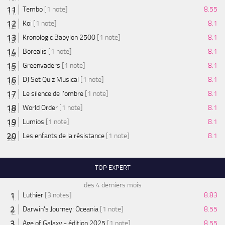
Tembo
[1 note]
8.55
Koi
[1 note]
8.1
Kronologic Babylon 2500
[1 note]
8.1
Borealis
[1 note]
8.1
Greenvaders
[1 note]
8.1
DJ Set Quiz Musical
[1 note]
8.1
Le silence de l'ombre
[1 note]
8.1
World Order
[1 note]
8.1
Lumios
[1 note]
8.1
Les enfants de la résistance
[1 note]
8.1
TOP EXPERT
des 4 derniers mois
Luthier
[3 notes]
8.83
Darwin's Journey: Oceania
[1 note]
8.55
Age of Galaxy - édition 2025
[1 note]
8.55