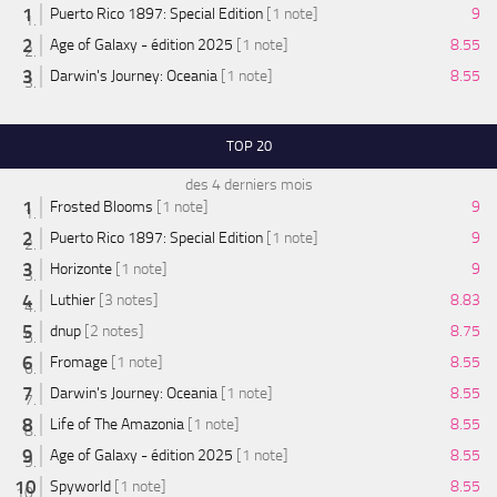
Puerto Rico 1897: Special Edition
[1 note]
9
Age of Galaxy - édition 2025
[1 note]
8.55
Darwin's Journey: Oceania
[1 note]
8.55
TOP 20
des 4 derniers mois
Frosted Blooms
[1 note]
9
Puerto Rico 1897: Special Edition
[1 note]
9
Horizonte
[1 note]
9
Luthier
[3 notes]
8.83
dnup
[2 notes]
8.75
Fromage
[1 note]
8.55
Darwin's Journey: Oceania
[1 note]
8.55
Life of The Amazonia
[1 note]
8.55
Age of Galaxy - édition 2025
[1 note]
8.55
Spyworld
[1 note]
8.55