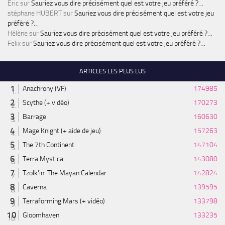
Éric
sur
Sauriez vous dire précisément quel est votre jeu préféré ?…
stéphane HUBERT
sur
Sauriez vous dire précisément quel est votre jeu
préféré ?…
Hélène
sur
Sauriez vous dire précisément quel est votre jeu préféré ?…
Felix
sur
Sauriez vous dire précisément quel est votre jeu préféré ?…
ARTICLES LES PLUS LUS
Anachrony (VF)
174985
Scythe (+ vidéo)
170273
Barrage
160630
Mage Knight (+ aide de jeu)
157263
The 7th Continent
147104
Terra Mystica
143080
Tzolk'in: The Mayan Calendar
142824
Caverna
139595
Terraforming Mars (+ vidéo)
133798
Gloomhaven
133235