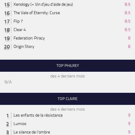
Xenology (+ Vin d'jeu d'aide de jeu)
8.5
The Vale of Eternity: Curse
8.5
Flip 7
8.5
Clear 4
8.5
Federation: Piracy
8
Origin Story
8
TOP PHILREY
des 4 derniers mois
N/A
TOP CLAIRE
des 4 derniers mois
Les enfants de la résistance
9
Lumios
9
Le silence de l'ombre
9