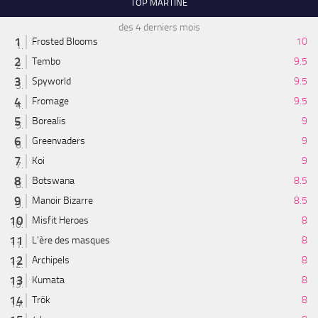
TOP MARTINE
des 4 derniers mois
Frosted Blooms
10
Tembo
9.5
Spyworld
9.5
Fromage
9.5
Borealis
9
Greenvaders
9
Koi
9
Botswana
8.5
Manoir Bizarre
8.5
Misfit Heroes
8
L'ère des masques
8
Archipels
8
Kumata
8
Trök
8