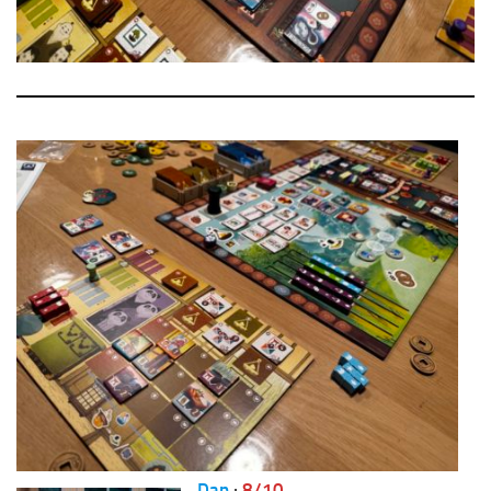
Dan
:
8/10