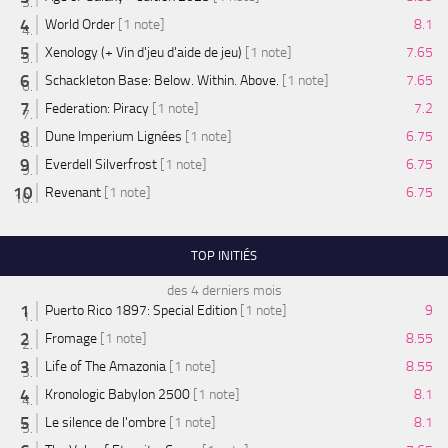
World Order
[1 note]
8.1
Xenology (+ Vin d'jeu d'aide de jeu)
[1 note]
7.65
Schackleton Base: Below. Within. Above.
[1 note]
7.65
Federation: Piracy
[1 note]
7.2
Dune Imperium Lignées
[1 note]
6.75
Everdell Silverfrost
[1 note]
6.75
Revenant
[1 note]
6.75
TOP INITIÉS
des 4 derniers mois
Puerto Rico 1897: Special Edition
[1 note]
9
Fromage
[1 note]
8.55
Life of The Amazonia
[1 note]
8.55
Kronologic Babylon 2500
[1 note]
8.1
Le silence de l'ombre
[1 note]
8.1