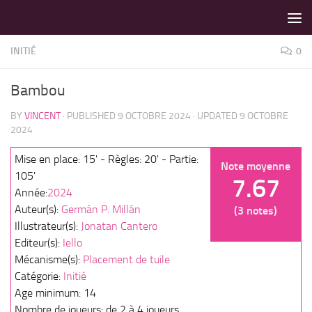
LES MEILLEURS JEUX SONT SUR VIN D'JEU !
Skip to content
INITIÉ
0
Bambou
BY
VINCENT
· PUBLISHED
9 OCTOBRE 2024
· UPDATED
9 OCTOBRE
2024
Mise en place: 15' - Règles: 20' - Partie:
Note moyenne
105'
7.67
Année:
2024
Auteur(s):
Germán P. Millán
(3 notes)
Illustrateur(s):
Jonatan Cantero
Editeur(s):
Iello
Mécanisme(s):
Placement de tuile
Catégorie:
Initié
Age minimum: 14
Nombre de joueurs: de 2 à 4 joueurs