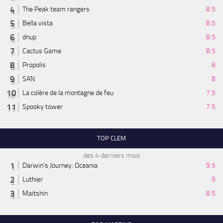
The Peak team rangers
8.5
Bella vista
8.5
dnup
8.5
Cactus Game
8.5
Propolis
8
SAN
8
La colère de la montagne de feu
7.5
Spooky tower
7.5
TOP CLEM
des 4 derniers mois
Darwin's Journey: Oceania
9.5
Luthier
9
Maitshin
8.5