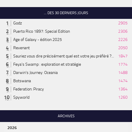
... DES 30 DERNIERS JOURS
Godz
2905
Puerto Rico 1897: Special Edition
2306
Age of Galaxy - édition 2025
2226
Revenant
2050
Sauriez vous dire précisément quel est votre jeu préféré ?...
1847
Feya’s Swamp : exploration et stratégie
1774
Darwin's Journey: Oceania
1488
Botswana
1474
Federation: Piracy
1364
Spyworld
1260
ARCHIVES
2026