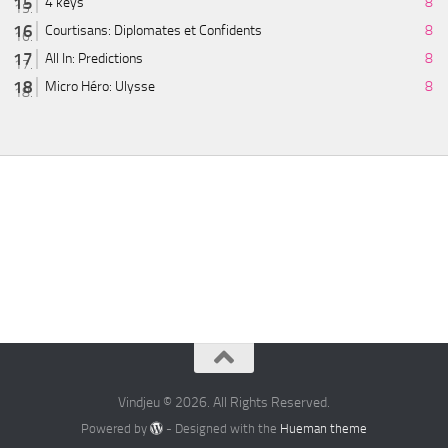
4 keys
8
Courtisans: Diplomates et Confidents
8
All In: Predictions
8
Micro Héro: Ulysse
8
Vindjeu © 2026. All Rights Reserved.
Powered by
- Designed with the
Hueman theme