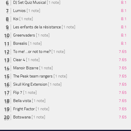
DJ Set Quiz Musical
[1 note]
8.1
Lumios
[1 note]
8.1
Koi
[1 note]
8.1
Les enfants de la résistance
[1 note]
8.1
Greenvaders
[1 note]
8.1
Borealis
[1 note]
8.1
To me! ...or not to me?
[1 note]
7.65
Clear 4
[1 note]
7.65
Manoir Bizarre
[1 note]
7.65
The Peak team rangers
[1 note]
7.65
Skull King Extension
[1 note]
7.65
Flip 7
[1 note]
7.65
Bella vista
[1 note]
7.65
Fright Factor
[1 note]
7.65
Botswana
[1 note]
7.65