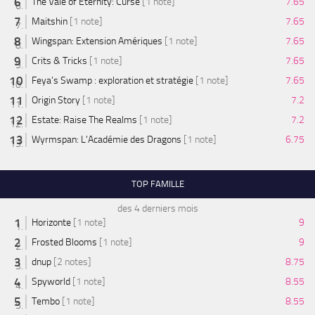
The Vale of Eternity: Curse
[1 note]
7.65
Maitshin
[1 note]
7.65
Wingspan: Extension Amériques
[1 note]
7.65
Crits & Tricks
[1 note]
7.65
Feya’s Swamp : exploration et stratégie
[1 note]
7.65
Origin Story
[1 note]
7.2
Estate: Raise The Realms
[1 note]
7.2
Wyrmspan: L'Académie des Dragons
[1 note]
6.75
TOP FAMILLE
des 4 derniers mois
Horizonte
[1 note]
9
Frosted Blooms
[1 note]
9
dnup
[2 notes]
8.75
Spyworld
[1 note]
8.55
Tembo
[1 note]
8.55