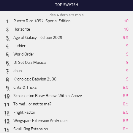
TOP SWATSH
des 4 derniers mois
Puerto Rico 1897: Special Edition
10
Horizonte
10
Age of Galaxy - édition 2025
9.5
Luthier
9
World Order
9
DJ Set Quiz Musical
9
dnup
9
Kronologic Babylon 2500
9
Crits & Tricks
8.5
Schackleton Base: Below. Within. Above.
8.5
To me! ...or not to me?
8.5
Fright Factor
8.5
Wingspan: Extension Amériques
8.5
Skull King Extension
8.5