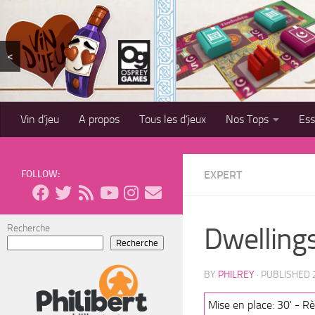
Skip to content
<
Vin d’jeu
A propos
Tous les d’jeux
Nos Tops
Es
FOLLOW:
EXPERT
Dwellings
Recherche
Recherche
BY
PHILREY
· PUBLISHED
Mise en place: 30' - Rè