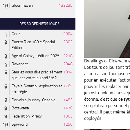
Gloomhaven
133235
... DES 30 DERNIERS JOURS
Godz
2904
Puerto Rico 1897: Special
2302
Edition
Age of Galaxy - édition 2025
2218
Dwellings of Eldervale 
Revenant
2048
Les tours de jeu sont tr
Sauriez vous dire précisément
1814
action à son tour jusque
quel est votre jeu préféré ?...
pour en exécuter l’actio
pouvoir les replacer par
Feya’s Swamp : exploration et
1765
stratégie
jeu est quelque chose 
étonne, c’est que
ce ry
Darwin's Journey: Oceania
1483
son plateau personnel p
Botswana
1470
central. Il peut même êt
Federation: Piracy
1363
déployés.
Spyworld
1256