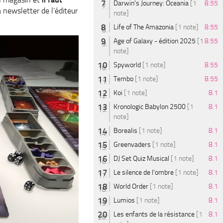
Darwin's Journey: Oceania
[1
8.55
 newsletter de l’éditeur
note]
Life of The Amazonia
[1 note]
8.55
Age of Galaxy - édition 2025
[1
8.55
note]
Spyworld
[1 note]
8.55
Tembo
[1 note]
8.55
Koi
[1 note]
8.1
Kronologic Babylon 2500
[1
8.1
note]
Borealis
[1 note]
8.1
Greenvaders
[1 note]
8.1
DJ Set Quiz Musical
[1 note]
8.1
Le silence de l'ombre
[1 note]
8.1
World Order
[1 note]
8.1
Lumios
[1 note]
8.1
Les enfants de la résistance
[1
8.1