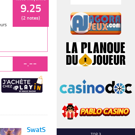
9.25
(2 notes)
eurs
-.--
SwatS
TOP 3