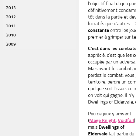
l’objectif final du jeu 
2013
définitivement condamner
tôt dans la partie et de
2012
lucratifs que d’autres… 
2011
constante
entre les joue
2010
premier à grimper sur te
2009
C’est dans les combats
apprécié, c’est que les 
occupée par un adversai
Mais avant le combat, vo
perdez le combat, vous g
territoire, perdre un co
quelque soit l’issue, ce
on voit qui gagne. Il n’
Dwellings of Eldervale, 
Peu de jeux y arrivent
(
Mage Knight
,
Voidfall
)
mais
Dwellings of
Eldervale
fait partie du