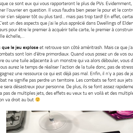
puisque ce sont eux qui vous rapporteront le plus de PVs. Evidemment,
 l’ouvrier en question. Il vous faudra bien peser le pour et le cont
voir s’en séparer tôt ou plus tard… mais pas trop tard! En effet, certa
C’est un des aspects que j’ai le plus apprécié dans Dwellings of Elde
urs pour être le premier à acquérir telle carte, le premier à construire
lle échelle,…
 que le jeu explose
et retrouve son côté améritrash. Mais ce que j’a
combats sont loin d’être primordiaux. Quand vous posez un de vos ouv
re ou une tuile adjacente à un monstre qui va alors débouler, vous
us aurez le temps de réaliser l’action de la tuile donc, pas de stres
agnez une ressource ce qui est déjà pas mal. Enfin, il n’y a pas de j
mbat ne signifie pas perdre un territoire. Les combats se font aux jets
 ne sera désastreux pour personne. De plus, ils se font assez rapideme
y a pas de multiples jets, des effets eu veux tu en voilà et des multi
on va droit au but