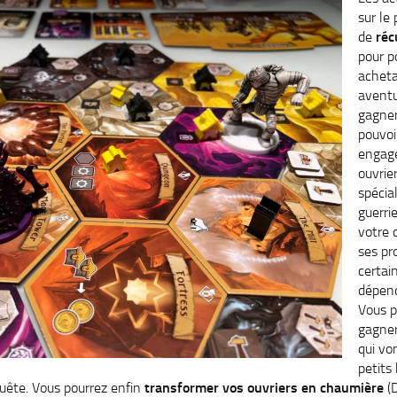
sur le
de
réc
pour p
acheta
aventu
gagner
pouvoi
engag
ouvrie
spécia
guerri
votre 
ses pr
certa
dépend
Vous p
gagner
qui vo
petits
quête. Vous pourrez enfin
transformer vos ouvriers en chaumière
(D