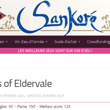
sen
Vin d’jeu d’l’année
Guide d’achat
Crowdfunding
LES MEILLEURS JEUX SONT SUR VIN D'JEU !
 of Eldervale
25 FÉVRIER 2024
· UPDATED
29 MARS 2025
gles: 35' - Partie: 150' - Meilleur score: 125