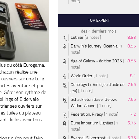
note]
TOP EXPERT
des 4 derniers mois
Luthier
[3 notes]
8.83
Darwin's Journey: Oceania
[1
8.55
note]
Age of Galaxy - édition 2025
[1
8.55
us du côté Eurogame.
note]
 chacun réalise une
World Order
[1 note]
8.1
 ouvriers sur une tuile
Xenology (+ Vin d'jeu d'aide de
7.65
 cartes aventure et pour
jeu)
[1 note]
le. Gérer son rythme de
llings of Eldervale
Schackleton Base: Below.
7.65
atrier ses ouvriers sur
Within. Above.
[1 note]
es tuiles du plateau
Federation: Piracy
[1 note]
7.2
ant de les avoir tous
Dune Imperium Lignées
[1
6.75
note]
tions qu’on peut faire
Everdell Silverfrost
[1 note]
6.75