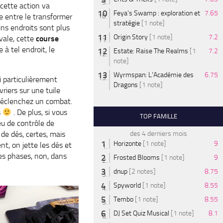
 cette action va
Feya’s Swamp : exploration et
7.65
re entre le transformer
stratégie
[1 note]
ins endroits sont plus
Origin Story
[1 note]
7.2
rvale, cette
course
 à tel endroit, le
Estate: Raise The Realms
[1
7.2
note]
Wyrmspan: L'Académie des
6.75
i particulièrement
Dragons
[1 note]
riers sur une tuile
 déclenchez un combat.
s
. De plus, si vous
TOP FAMILLE
eu de contrôle de
des 4 derniers mois
 de dés, certes, mais
Horizonte
[1 note]
9
nt, on jette les dés et
ples phases, non, dans
Frosted Blooms
[1 note]
9
dnup
[2 notes]
8.75
Spyworld
[1 note]
8.55
Tembo
[1 note]
8.55
DJ Set Quiz Musical
[1 note]
8.1