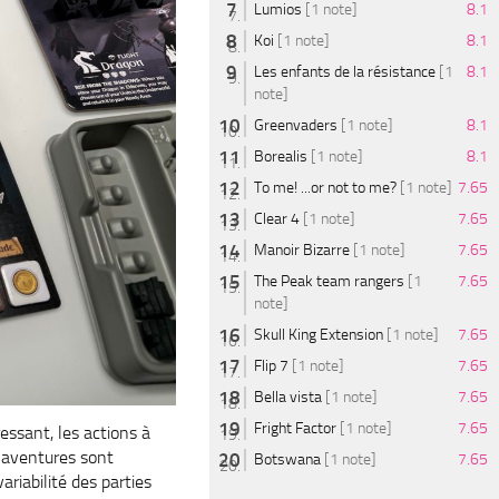
Lumios
[1 note]
8.1
Koi
[1 note]
8.1
Les enfants de la résistance
[1
8.1
note]
Greenvaders
[1 note]
8.1
Borealis
[1 note]
8.1
To me! ...or not to me?
[1 note]
7.65
Clear 4
[1 note]
7.65
Manoir Bizarre
[1 note]
7.65
The Peak team rangers
[1
7.65
note]
Skull King Extension
[1 note]
7.65
Flip 7
[1 note]
7.65
Bella vista
[1 note]
7.65
Fright Factor
[1 note]
7.65
essant, les actions à
s aventures sont
Botswana
[1 note]
7.65
ariabilité des parties