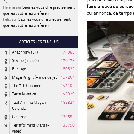
?…
faire preuve de persév
Hélène
sur
Sauriez vous dire précisément
qui annonce, de temps e
quel est votre jeu préféré ?…
Felix
sur
Sauriez vous dire précisément
quel est votre jeu préféré ?…
ARTICLES LES PLUS LUS
Anachrony (VF)
174983
Scythe (+ vidéo)
170273
Barrage
160623
Mage Knight (+ aide de jeu)
157261
The 7th Continent
147103
Terra Mystica
143079
Tzolk'in: The Mayan
142821
Calendar
Caverna
139593
Terraforming Mars (+
133790
vidéo)