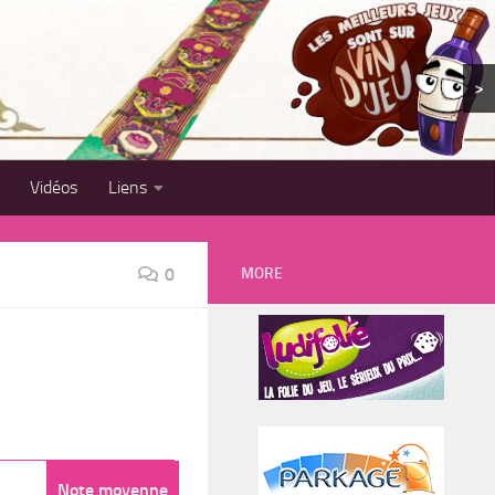
>
Vidéos
Liens
MORE
0
Note moyenne