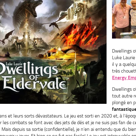
Dwellings o
Luke Laurie
il y a quelq
très choue
Energy Emp
Dwellings o
tout autre r
plongé en p
fantastiqu
ns et leurs sorts dévastateurs. Le jeu est sorti en 2020 et, à l’époqu
r les combats se font avec des jets de dés et je ne suis pas fan de 
ais depuis sa sortie (confidentielle), je n’en ai entendu que du bien
pouvoir y jouer. Et bien ce ne fut pas facile! Le jeu est introuvable