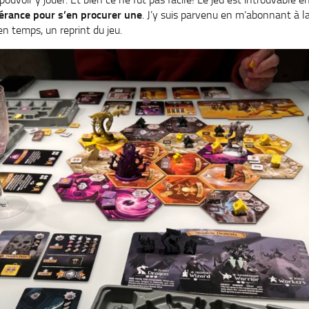
érance pour s’en procurer une
. J’y suis parvenu en m’abonnant à la
n temps, un reprint du jeu.