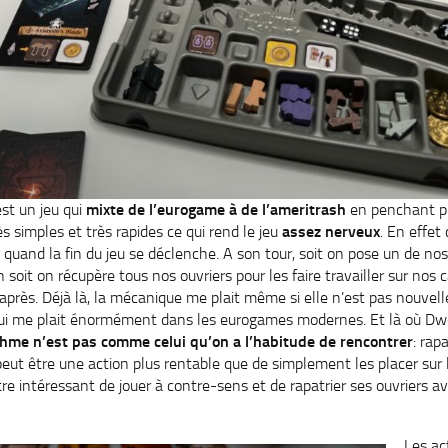
est un jeu qui
mixte de l’eurogame à de l’ameritrash
en penchant pl
ès simples et très rapides ce qui rend le jeu
assez nerveux
. En effet
 quand la fin du jeu se déclenche. A son tour, soit on pose un de nos
n soit on récupère tous nos ouvriers pour les faire travailler sur nos
 après. Déjà là, la mécanique me plait même si elle n’est pas nouvel
qui me plait énormément dans les eurogames modernes. Et là où Dwe
thme n’est pas comme celui qu’on a l’habitude de rencontrer
: rap
eut être une action plus rentable que de simplement les placer sur l
re intéressant de jouer à contre-sens et de rapatrier ses ouvriers av
Les ac