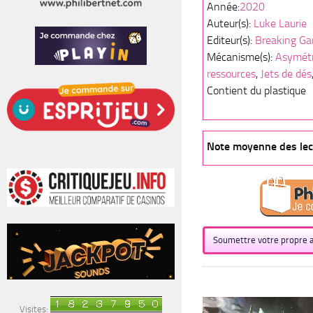
Année:
2020
Auteur(s):
Luke Laurie
Editeur(s):
Breaking G
Mécanisme(s):
Asymétr
ressources
,
Jets de dés
Contient du plastique
Note moyenne des lect
Soumettre votre propre a
Visites: