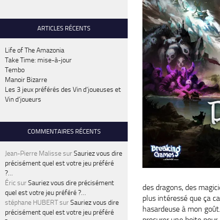
ARTICLES RÉCENTS
Life of The Amazonia
Take Time: mise-à-jour
Tembo
Manoir Bizarre
Les 3 jeux préférés des Vin d’joueuses et
Vin d’joueurs
COMMENTAIRES RÉCENTS
Jean-Pierre Malisse
sur
Sauriez vous dire
précisément quel est votre jeu préféré
?…
Éric
sur
Sauriez vous dire précisément
des dragons, des magicie
quel est votre jeu préféré ?…
plus intéressé que ça ca
stéphane HUBERT
sur
Sauriez vous dire
hasardeuse à mon goût. M
précisément quel est votre jeu préféré
procurer une boite pour 