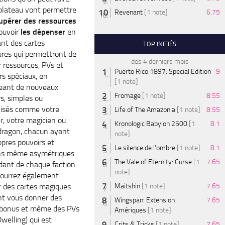
 plateau vont permettre
Revenant
[1 note]
6.75
upérer des ressources
ouvoir
les dépenser
en
nt des cartes
TOP INITIÉS
res qui permettront de
des 4 derniers mois
 ressources, PVs et
Puerto Rico 1897: Special Edition
9
rs spéciaux, en
[1 note]
eant de nouveaux
Fromage
[1 note]
8.55
rs, simples ou
lisés comme votre
Life of The Amazonia
[1 note]
8.55
er, votre magicien ou
Kronologic Babylon 2500
[1
8.1
dragon, chacun ayant
note]
opres pouvoirs et
Le silence de l'ombre
[1 note]
8.1
ins même asymétriques
The Vale of Eternity: Curse
[1
7.65
ant de chaque faction.
note]
ourrez également
 des cartes magiques
Maitshin
[1 note]
7.65
nt vous donner des
Wingspan: Extension
7.65
 bonus et même des PVs
Amériques
[1 note]
welling) qui est
Crits & Tricks
[1 note]
7.65