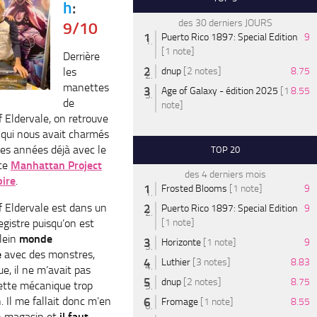
h
:
des 30 derniers JOURS
9/10
Puerto Rico 1897: Special Edition
9
[1 note]
Derrière
les
dnup
[2 notes]
8.75
manettes
Age of Galaxy - édition 2025
[1
8.55
de
note]
f Eldervale, on retrouve
 qui nous avait charmés
ues années déjà avec le
TOP 20
tte
Manhattan Project
des 4 derniers mois
ire
.
Frosted Blooms
[1 note]
9
f Eldervale est dans un
Puerto Rico 1897: Special Edition
9
egistre puisqu’on est
[1 note]
lein
monde
Horizonte
[1 note]
9
e
avec des monstres,
Luthier
[3 notes]
8.83
e, il ne m’avait pas
dnup
[2 notes]
8.75
cette mécanique trop
. Il me fallait donc m’en
Fromage
[1 note]
8.55
 en magasin et
il faut