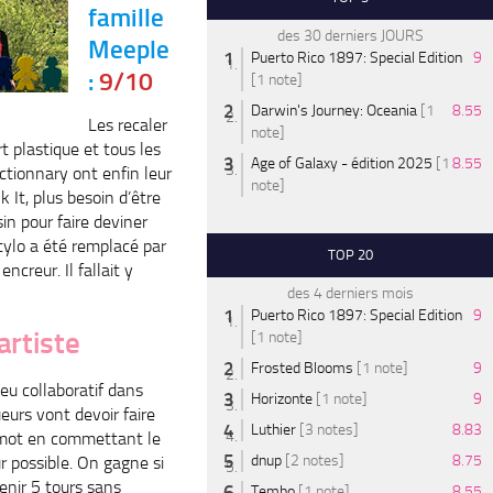
famille
des 30 derniers JOURS
Meeple
Puerto Rico 1897: Special Edition
9
:
9/10
[1 note]
Darwin's Journey: Oceania
[1
8.55
Les recaler
note]
rt plastique et tous les
Age of Galaxy - édition 2025
[1
8.55
ictionnary ont enfin leur
note]
nk It, plus besoin d’être
in pour faire deviner
tylo a été remplacé par
TOP 20
ncreur. Il fallait y
des 4 derniers mois
Puerto Rico 1897: Special Edition
9
artiste
[1 note]
Frosted Blooms
[1 note]
9
jeu collaboratif dans
Horizonte
[1 note]
9
ueurs vont devoir faire
Luthier
[3 notes]
8.83
 mot en commettant le
dnup
[2 notes]
8.75
r possible. On gagne si
tenir 5 tours sans
Tembo
[1 note]
8.55