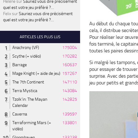
Hélène
sur
Sauriez vous dire précisément
quel est votre jeu préféré ?…
Felix
sur
Sauriez vous dire précisément
quel est votre jeu préféré ?…
Au début du chaque tour,
cela, il distribue secrè
Pour réaliser leur œuvre
ARTICLES LES PLUS LUS
fois terminé, le capitai
Anachrony (VF)
175004
toutes les paires dessin
Scythe (+ vidéo)
170282
Si malgré les tampons, c
Barrage
160637
pour essayer de trouver l
Mage Knight (+ aide de jeu)
157267
surprise. Avec des partie
The 7th Continent
147110
jeu pour petits et grand
Terra Mystica
143084
Tzolk'in: The Mayan
142825
Calendar
Caverna
139597
Terraforming Mars (+
133801
vidéo)
Gloomhaven
133238