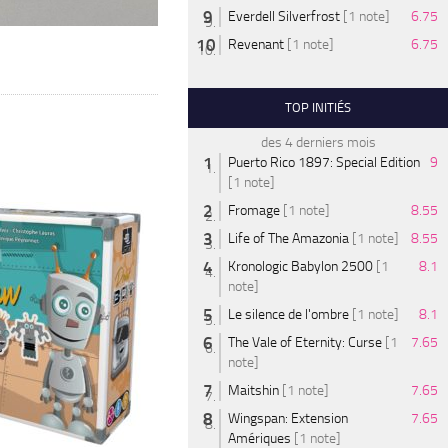
Everdell Silverfrost
[1 note]
6.75
Revenant
[1 note]
6.75
TOP INITIÉS
des 4 derniers mois
Puerto Rico 1897: Special Edition
9
[1 note]
Fromage
[1 note]
8.55
Life of The Amazonia
[1 note]
8.55
Kronologic Babylon 2500
[1
8.1
note]
Le silence de l'ombre
[1 note]
8.1
The Vale of Eternity: Curse
[1
7.65
note]
Maitshin
[1 note]
7.65
Wingspan: Extension
7.65
Amériques
[1 note]