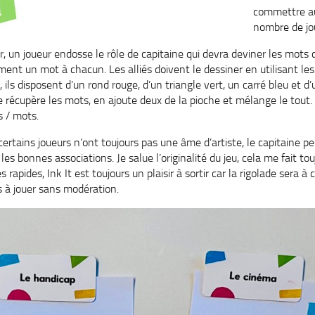
commettre au
nombre de jo
 un joueur endosse le rôle de capitaine qui devra deviner les mots d
tement un mot à chacun. Les alliés doivent le dessiner en utilisant l
, ils disposent d’un rond rouge, d’un triangle vert, un carré bleu et d
ne récupère les mots, en ajoute deux de la pioche et mélange le tout. 
s / mots.
ertains joueurs n’ont toujours pas une âme d’artiste, le capitaine peu
es bonnes associations. Je salue l’originalité du jeu, cela me fait touj
s rapides, Ink It est toujours un plaisir à sortir car la rigolade sera à 
s à jouer sans modération.