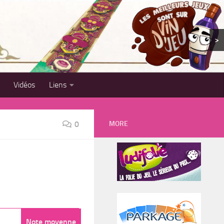
>
Vidéos
Liens
MORE
0
Note moyenne