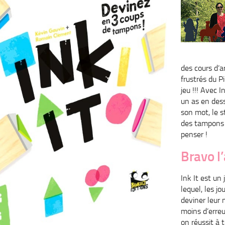
des cours d’a
frustrés du P
jeu !!! Avec I
un as en dess
son mot, le s
des tampons e
penser !
Bravo l’
Ink It est un 
lequel, les jo
deviner leur
moins d’erreu
on réussit à 