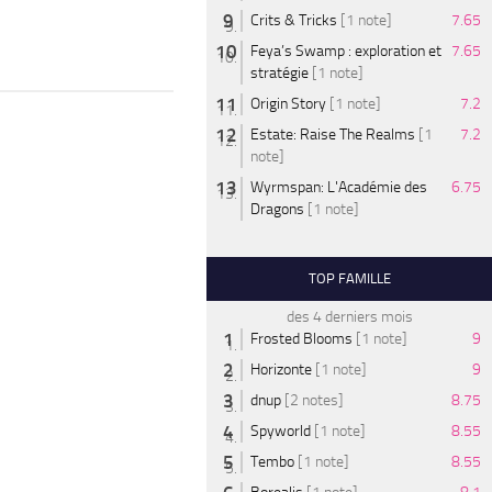
Crits & Tricks
[1 note]
7.65
Feya’s Swamp : exploration et
7.65
stratégie
[1 note]
Origin Story
[1 note]
7.2
Estate: Raise The Realms
[1
7.2
note]
Wyrmspan: L'Académie des
6.75
Dragons
[1 note]
TOP FAMILLE
des 4 derniers mois
Frosted Blooms
[1 note]
9
Horizonte
[1 note]
9
dnup
[2 notes]
8.75
Spyworld
[1 note]
8.55
Tembo
[1 note]
8.55