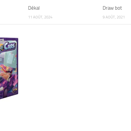
Dékal
Draw bot
11 AOÛT, 2024
9 AOÛT, 2021