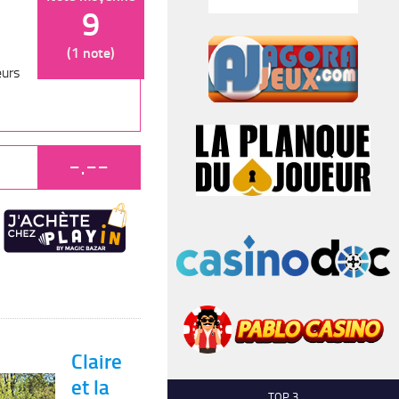
9
(1 note)
eurs
-.--
Claire
et la
TOP 3