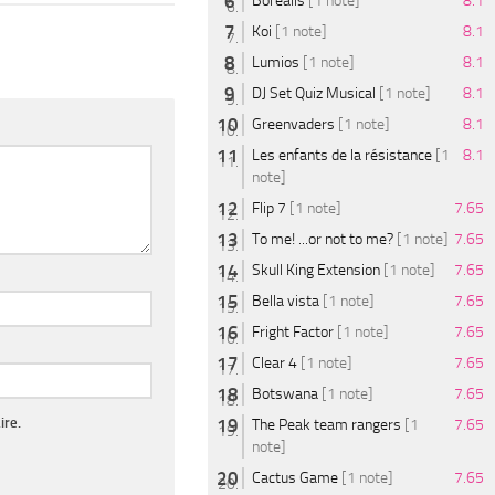
Borealis
[1 note]
8.1
Koi
[1 note]
8.1
Lumios
[1 note]
8.1
DJ Set Quiz Musical
[1 note]
8.1
Greenvaders
[1 note]
8.1
Les enfants de la résistance
[1
8.1
note]
Flip 7
[1 note]
7.65
To me! ...or not to me?
[1 note]
7.65
Skull King Extension
[1 note]
7.65
Bella vista
[1 note]
7.65
Fright Factor
[1 note]
7.65
Clear 4
[1 note]
7.65
Botswana
[1 note]
7.65
ire.
The Peak team rangers
[1
7.65
note]
Cactus Game
[1 note]
7.65