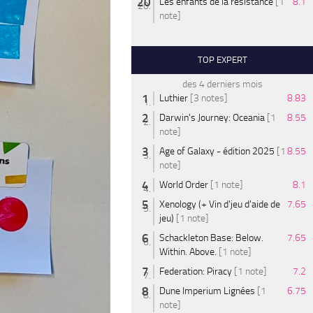
Les enfants de la résistance
[1
8.1
note]
TOP EXPERT
des 4 derniers mois
Luthier
[3 notes]
8.83
Darwin's Journey: Oceania
[1
8.55
note]
Age of Galaxy - édition 2025
[1
8.55
note]
World Order
[1 note]
8.1
Xenology (+ Vin d'jeu d'aide de
7.65
jeu)
[1 note]
Schackleton Base: Below.
7.65
Within. Above.
[1 note]
Federation: Piracy
[1 note]
7.2
Dune Imperium Lignées
[1
6.75
note]