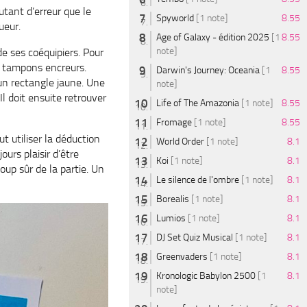
tant d’erreur que le
Spyworld
[1 note]
8.55
ueur.
Age of Galaxy - édition 2025
[1
8.55
note]
e ses coéquipiers. Pour
es tampons encreurs.
Darwin's Journey: Oceania
[1
8.55
’un rectangle jaune. Une
note]
Il doit ensuite retrouver
Life of The Amazonia
[1 note]
8.55
Fromage
[1 note]
8.55
t utiliser la déduction
World Order
[1 note]
8.1
ours plaisir d’être
Koi
[1 note]
8.1
coup sûr de la partie. Un
Le silence de l'ombre
[1 note]
8.1
Borealis
[1 note]
8.1
Lumios
[1 note]
8.1
DJ Set Quiz Musical
[1 note]
8.1
Greenvaders
[1 note]
8.1
Kronologic Babylon 2500
[1
8.1
note]