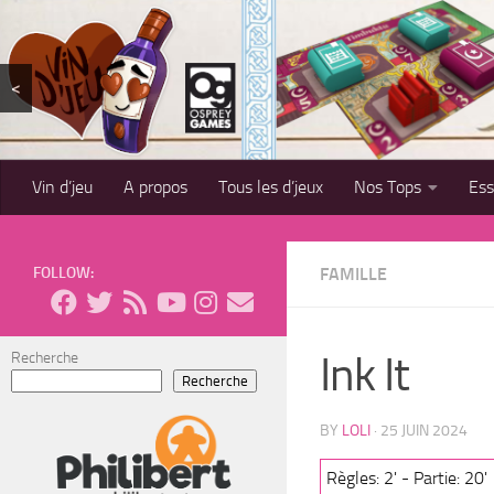
Skip to content
<
Vin d’jeu
A propos
Tous les d’jeux
Nos Tops
Es
FOLLOW:
FAMILLE
Ink It
Recherche
Recherche
BY
LOLI
·
25 JUIN 2024
Règles: 2' - Partie: 20'