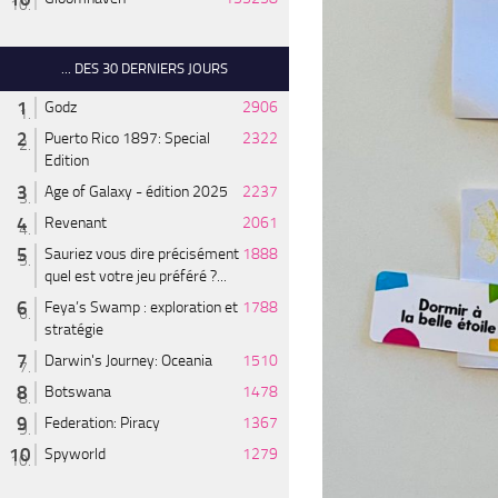
... DES 30 DERNIERS JOURS
Godz
2906
Puerto Rico 1897: Special
2322
Edition
Age of Galaxy - édition 2025
2237
Revenant
2061
Sauriez vous dire précisément
1888
quel est votre jeu préféré ?...
Feya’s Swamp : exploration et
1788
stratégie
Darwin's Journey: Oceania
1510
Botswana
1478
Federation: Piracy
1367
Spyworld
1279