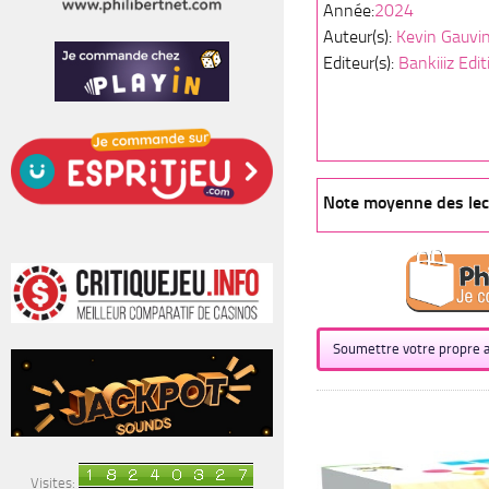
Année:
2024
Auteur(s):
Kevin Gauvi
Editeur(s):
Bankiiiz Edit
Note moyenne des lect
Soumettre votre propre a
Visites: