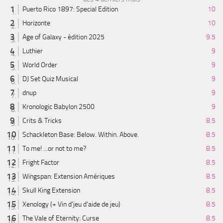
Puerto Rico 1897: Special Edition
10
Horizonte
10
Age of Galaxy - édition 2025
9.5
Luthier
9
World Order
9
DJ Set Quiz Musical
9
dnup
9
Kronologic Babylon 2500
9
Crits & Tricks
8.5
Schackleton Base: Below. Within. Above.
8.5
To me! ...or not to me?
8.5
Fright Factor
8.5
Wingspan: Extension Amériques
8.5
Skull King Extension
8.5
Xenology (+ Vin d'jeu d'aide de jeu)
8.5
The Vale of Eternity: Curse
8.5