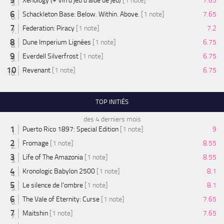
Xenology (+ Vin d'jeu d'aide de jeu)
[1 note]
7.65
Schackleton Base: Below. Within. Above.
[1 note]
7.65
Federation: Piracy
[1 note]
7.2
Dune Imperium Lignées
[1 note]
6.75
Everdell Silverfrost
[1 note]
6.75
Revenant
[1 note]
6.75
TOP INITIÉS
des 4 derniers mois
Puerto Rico 1897: Special Edition
[1 note]
9
Fromage
[1 note]
8.55
Life of The Amazonia
[1 note]
8.55
Kronologic Babylon 2500
[1 note]
8.1
Le silence de l'ombre
[1 note]
8.1
The Vale of Eternity: Curse
[1 note]
7.65
Maitshin
[1 note]
7.65