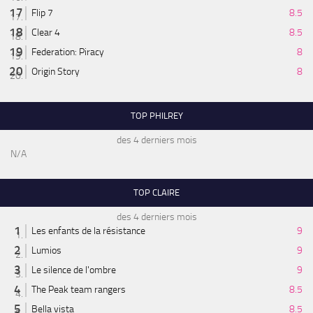
Flip 7
8.5
Clear 4
8.5
Federation: Piracy
8
Origin Story
8
TOP PHILREY
des 4 derniers mois
N/A
TOP CLAIRE
des 4 derniers mois
Les enfants de la résistance
9
Lumios
9
Le silence de l'ombre
9
The Peak team rangers
8.5
Bella vista
8.5