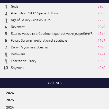
Godz
2904
Puerto Rico 1897: Special Edition
2303
Age of Galaxy - édition 2025
2223
Revenant
2049
Sauriez vous dire précisément quel est votre jeu préféré ?...
1817
Feya’s Swamp : exploration et stratégie
1767
Darwin's Journey: Oceania
1484
Botswana
1471
Federation: Piracy
1363
Spyworld
1258
ARCHIVES
2026
2025
2024