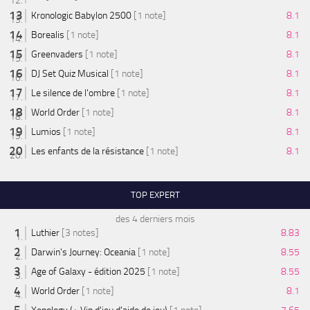
Kronologic Babylon 2500
[1 note]
8.1
Borealis
[1 note]
8.1
Greenvaders
[1 note]
8.1
DJ Set Quiz Musical
[1 note]
8.1
Le silence de l'ombre
[1 note]
8.1
World Order
[1 note]
8.1
Lumios
[1 note]
8.1
Les enfants de la résistance
[1 note]
8.1
TOP EXPERT
des 4 derniers mois
Luthier
[3 notes]
8.83
Darwin's Journey: Oceania
[1 note]
8.55
Age of Galaxy - édition 2025
[1 note]
8.55
World Order
[1 note]
8.1