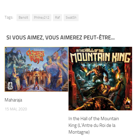
Tags:
Benoît
Philrey212
Raf
SwatSh
SI VOUS AIMEZ, VOUS AIMEREZ PEUT-ÊTRE...
Maharaja
15 MAI, 2020
In the Hall of the Mountain
King (L’Antre du Roi de la
Montagne)