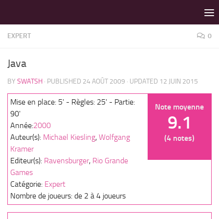
LES MEILLEURS JEUX SONT SUR VIN D'JEU !
Skip to content
EXPERT
0
Java
BY
SWATSH
· PUBLISHED
24 AOÛT 2009
· UPDATED
12 JUIN 2015
Mise en place: 5' - Règles: 25' - Partie:
Note moyenne
90'
9.1
Année:
2000
Auteur(s):
Michael Kiesling
,
Wolfgang
(4 notes)
Kramer
Editeur(s):
Ravensburger
,
Rio Grande
Games
Catégorie:
Expert
Nombre de joueurs: de 2 à 4 joueurs