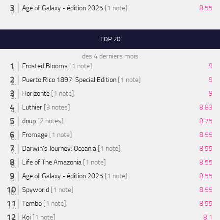
Age of Galaxy - édition 2025
[1 note]
8.55
TOP 20
des 4 derniers mois
Frosted Blooms
[1 note]
9
Puerto Rico 1897: Special Edition
[1 note]
9
Horizonte
[1 note]
9
Luthier
[3 notes]
8.83
dnup
[2 notes]
8.75
Fromage
[1 note]
8.55
Darwin's Journey: Oceania
[1 note]
8.55
Life of The Amazonia
[1 note]
8.55
Age of Galaxy - édition 2025
[1 note]
8.55
Spyworld
[1 note]
8.55
Tembo
[1 note]
8.55
Koi
[1 note]
8.1