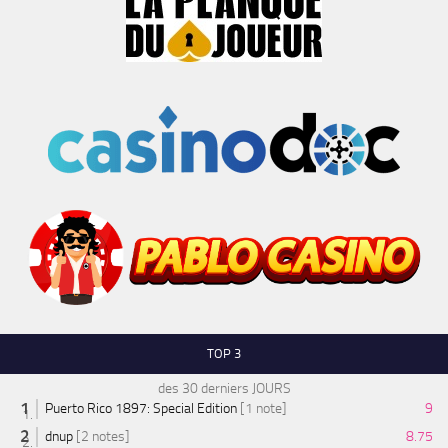
TOP 3
des 30 derniers JOURS
Puerto Rico 1897: Special Edition
[1 note]
9
dnup
[2 notes]
8.75