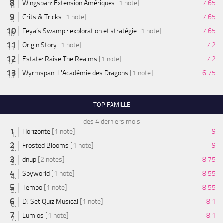
Wingspan: Extension Amériques
[1 note]
7.65
Crits & Tricks
[1 note]
7.65
Feya’s Swamp : exploration et stratégie
[1 note]
7.65
Origin Story
[1 note]
7.2
Estate: Raise The Realms
[1 note]
7.2
Wyrmspan: L'Académie des Dragons
[1 note]
6.75
TOP FAMILLE
des 4 derniers mois
Horizonte
[1 note]
9
Frosted Blooms
[1 note]
9
dnup
[2 notes]
8.75
Spyworld
[1 note]
8.55
Tembo
[1 note]
8.55
DJ Set Quiz Musical
[1 note]
8.1
Lumios
[1 note]
8.1