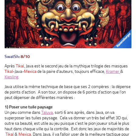
SwatSh
:
8
/1
0
Après
Tikal
, Java est le second jeu de la mythique trilogie des masques
Tikal
-Java-
Mexica
de la paire d’auteurs, toujours efficace,
Kramer
&
Kiesling
.
Java utilise la même technique de base que ses 2 compères : la dépense
de points d’action. A son tour, on dispose de 6 points d’action que l’on
peut dépenser de différentes manières :
1) Poser une tuile paysage
Un peu comme dans
Taluva
, sorti 6 ans après, dans Java, on va
superposer les tuiles paysage. Cela va donner un très bel effet 3D qui,
outre sa beauté, est utile au jeu puisque c’est le pion joueur situé le plus
haut dans chaque ville qui la contrôle. Exit donc les jeux de majorités de
Tikal
&
Mexica
. Dans Java, il va falloir user de la meilleure tactique pour