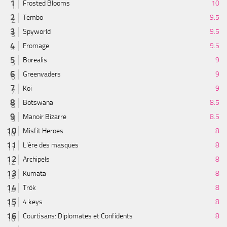
Frosted Blooms
10
Tembo
9.5
Spyworld
9.5
Fromage
9.5
Borealis
9
Greenvaders
9
Koi
9
Botswana
8.5
Manoir Bizarre
8.5
Misfit Heroes
8
L'ère des masques
8
Archipels
8
Kumata
8
Trök
8
4 keys
8
Courtisans: Diplomates et Confidents
8