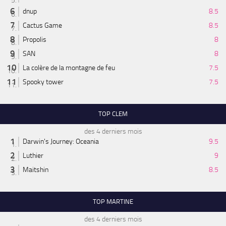
dnup
8.5
Cactus Game
8.5
Propolis
8
SAN
8
La colère de la montagne de feu
7.5
Spooky tower
7.5
TOP CLEM
des 4 derniers mois
Darwin's Journey: Oceania
9.5
Luthier
9
Maitshin
8.5
TOP MARTINE
des 4 derniers mois