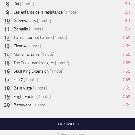
Koi
[1 note]
8.1
Les enfants de la résistance
[1 note]
8.1
Greenvaders
[1 note]
8.1
Borealis
[1 note]
8.1
To me! ...or not to me?
[1 note]
7.65
Clear 4
[1 note]
7.65
Manoir Bizarre
[1 note]
7.65
The Peak team rangers
[1 note]
7.65
Skull King Extension
[1 note]
7.65
Flip 7
[1 note]
7.65
Bella vista
[1 note]
7.65
Fright Factor
[1 note]
7.65
Botswana
[1 note]
7.65
TOP SWATSH
des 4 derniers mois