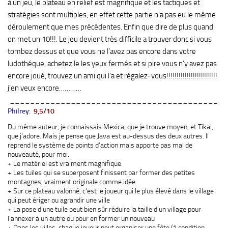
à un jeu, le plateau en relief est magnifique et les tactiques et
stratégies sont multiples, en effet cette partie n’a pas eu le même
déroulement que mes précédentes. Enfin que dire de plus quand
on met un 10!!!. Le jeu devient très difficile a trouver donc si vous
tombez dessus et que vous ne l’avez pas encore dans votre
ludothéque, achetez le les yeux fermés et si pire vous n’y avez pas
encore joué, trouvez un ami qui l’a et régalez-vous!!!!!!!!!!!!!!!!!!!!!!!!!
j’en veux encore…………
_________________________________________
Philrey
:
9,5/10
Du même auteur, je connaissais Mexica, que je trouve moyen, et Tikal,
que j’adore. Mais je pense que Java est au-dessus des deux autres. Il
reprend le système de points d’action mais apporte pas mal de
nouveauté, pour moi.
+ Le matériel est vraiment magnifique.
+ Les tuiles qui se superposent finissent par former des petites
montagnes, vraiment originale comme idée
+ Sur ce plateau valonné, c’est le joueur qui le plus élevé dans le village
qui peut ériger ou agrandir une ville
+ La pose d’une tuile peut bien sûr réduire la taille d’un village pour
l’annexer à un autre ou pour en former un nouveau
+ Dans les villes, chaque joueur peut organiser une fête (à condition