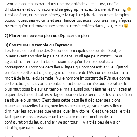
avoir le pion le plus haut dans une majorité de villes. Java, une île
d’Indonésie (et oui, on apprend sa géographie avec Kramer & Kiesling
), est célèbre, outre pour héberger la capitale Jakarta, pour ses temples
bouddhiques, ses volcans et ses rhinocéros, aussi pour ses magnifiques
rizières qu’on retrouve superbement représentées dans Java, le jeu
2) Placer un nouveau pion ou déplacer un pion
3) Construire un temple ou l’agrandir
Les temples sont une des 2 sources principales de points. Seul, le
joueur ayant son pion le plus haut dans un village peut construire ou
agrandir un temple. La taille maximale qu’un temple peut avoir
correspond au nombre de tuiles villages qui composent la ville. Quand
on réalise cette action, on gagne un nombre de PVs correspondant à la
moitié de la taille du temple. Vu le nombre important de PVs que donne
cette action, on va voir une bataille tactique acharnée pour se situer le
plus haut possible sur un temple, mais aussi pour séparer les villages et
piquer des tuiles d’autres villages pour en faire bénéficier les villes où on
se situe le plus haut. C’est dans cette bataille à déplacer ses pions,
placer de nouvelles tuiles, bien les superposer, agrandir ses villes et
diminuer les adverses que va se jouer la victoire. C’est une bataille très
tactique car on va essayer de faire au mieux en fonction de la
configuration du jeu quand arrive son tour. Il y a très peu de vision
stratégique dans Java.