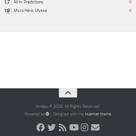
All In: Predictions
8
Micro Héro: Ulysse
8
Vindjeu © 2026. All Rights Reserved.
Powered by
- Designed with the
Hueman theme