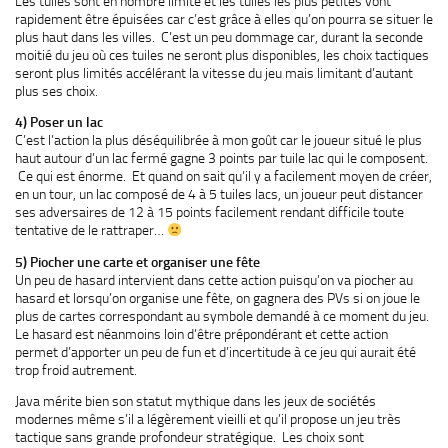
Les tuiles sont en nombre limité et les tuiles les plus petites vont
rapidement être épuisées car c’est grâce à elles qu’on pourra se situer le
plus haut dans les villes. C’est un peu dommage car, durant la seconde
moitié du jeu où ces tuiles ne seront plus disponibles, les choix tactiques
seront plus limités accélérant la vitesse du jeu mais limitant d’autant
plus ses choix.
4) Poser un lac
C’est l’action la plus déséquilibrée à mon goût car le joueur situé le plus
haut autour d’un lac fermé gagne 3 points par tuile lac qui le composent.
Ce qui est énorme. Et quand on sait qu’il y a facilement moyen de créer,
en un tour, un lac composé de 4 à 5 tuiles lacs, un joueur peut distancer
ses adversaires de 12 à 15 points facilement rendant difficile toute
tentative de le rattraper…
5) Piocher une carte et organiser une fête
Un peu de hasard intervient dans cette action puisqu’on va piocher au
hasard et lorsqu’on organise une fête, on gagnera des PVs si on joue le
plus de cartes correspondant au symbole demandé à ce moment du jeu.
Le hasard est néanmoins loin d’être prépondérant et cette action
permet d’apporter un peu de fun et d’incertitude à ce jeu qui aurait été
trop froid autrement.
Java mérite bien son statut mythique dans les jeux de sociétés
modernes même s’il a légèrement vieilli et qu’il propose un jeu très
tactique sans grande profondeur stratégique. Les choix sont