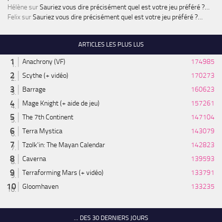
Hélène
sur
Sauriez vous dire précisément quel est votre jeu préféré ?…
Felix
sur
Sauriez vous dire précisément quel est votre jeu préféré ?…
ARTICLES LES PLUS LUS
Anachrony (VF)
174985
Scythe (+ vidéo)
170273
Barrage
160623
Mage Knight (+ aide de jeu)
157261
The 7th Continent
147104
Terra Mystica
143079
Tzolk'in: The Mayan Calendar
142823
Caverna
139593
Terraforming Mars (+ vidéo)
133791
Gloomhaven
133235
... DES 30 DERNIERS JOURS