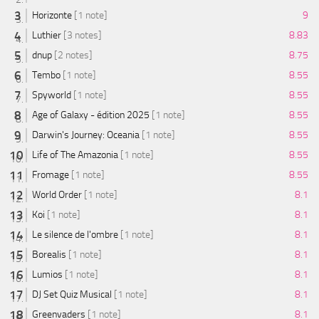
Horizonte
[1 note]
9
Luthier
[3 notes]
8.83
dnup
[2 notes]
8.75
Tembo
[1 note]
8.55
Spyworld
[1 note]
8.55
Age of Galaxy - édition 2025
[1 note]
8.55
Darwin's Journey: Oceania
[1 note]
8.55
Life of The Amazonia
[1 note]
8.55
Fromage
[1 note]
8.55
World Order
[1 note]
8.1
Koi
[1 note]
8.1
Le silence de l'ombre
[1 note]
8.1
Borealis
[1 note]
8.1
Lumios
[1 note]
8.1
DJ Set Quiz Musical
[1 note]
8.1
Greenvaders
[1 note]
8.1