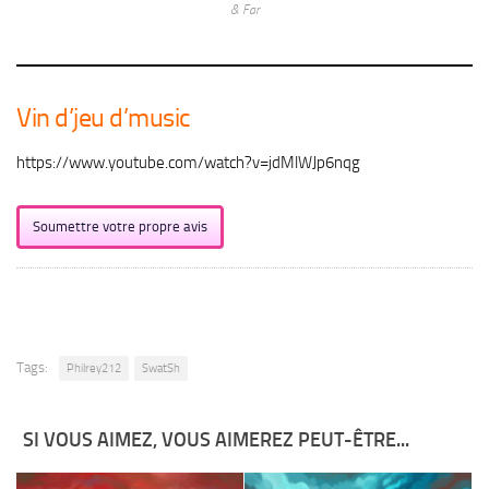
& Far
Vin d’jeu d’music
https://www.youtube.com/watch?v=jdMlWJp6nqg
Soumettre votre propre avis
Tags:
Philrey212
SwatSh
SI VOUS AIMEZ, VOUS AIMEREZ PEUT-ÊTRE...