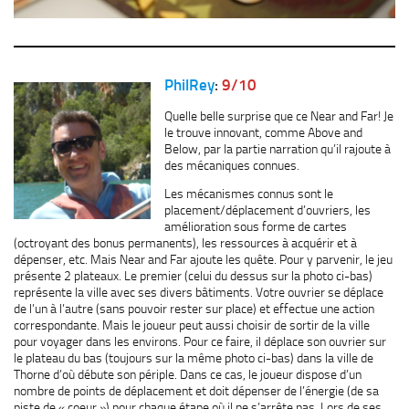
PhilRey
:
9/10
Quelle belle surprise que ce Near and Far! Je
le trouve innovant, comme Above and
Below, par la partie narration qu’il rajoute à
des mécaniques connues.
Les mécanismes connus sont le
placement/déplacement d’ouvriers, les
amélioration sous forme de cartes
(octroyant des bonus permanents), les ressources à acquérir et à
dépenser, etc. Mais Near and Far ajoute les quête. Pour y parvenir, le jeu
présente 2 plateaux. Le premier (celui du dessus sur la photo ci-bas)
représente la ville avec ses divers bâtiments. Votre ouvrier se déplace
de l’un à l’autre (sans pouvoir rester sur place) et effectue une action
correspondante. Mais le joueur peut aussi choisir de sortir de la ville
pour voyager dans les environs. Pour ce faire, il déplace son ouvrier sur
le plateau du bas (toujours sur la même photo ci-bas) dans la ville de
Thorne d’où débute son périple. Dans ce cas, le joueur dispose d’un
nombre de points de déplacement et doit dépenser de l’énergie (de sa
piste de « coeur ») pour chaque étape où il ne s’arrête pas. Lors de ses