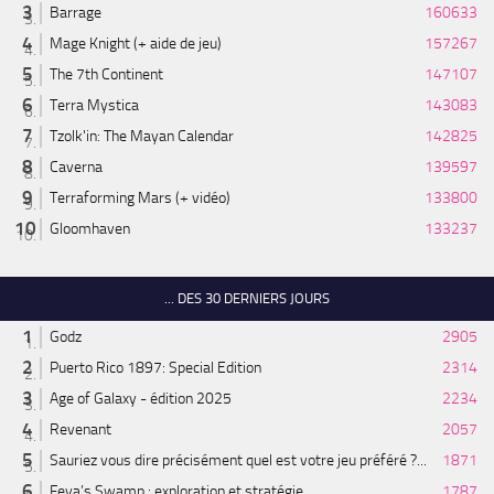
Barrage
160633
Mage Knight (+ aide de jeu)
157267
The 7th Continent
147107
Terra Mystica
143083
Tzolk'in: The Mayan Calendar
142825
Caverna
139597
Terraforming Mars (+ vidéo)
133800
Gloomhaven
133237
... DES 30 DERNIERS JOURS
Godz
2905
Puerto Rico 1897: Special Edition
2314
Age of Galaxy - édition 2025
2234
Revenant
2057
Sauriez vous dire précisément quel est votre jeu préféré ?...
1871
Feya’s Swamp : exploration et stratégie
1787