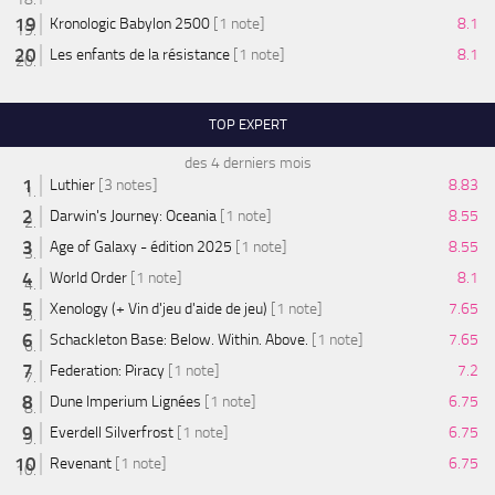
Kronologic Babylon 2500
[1 note]
8.1
Les enfants de la résistance
[1 note]
8.1
TOP EXPERT
des 4 derniers mois
Luthier
[3 notes]
8.83
Darwin's Journey: Oceania
[1 note]
8.55
Age of Galaxy - édition 2025
[1 note]
8.55
World Order
[1 note]
8.1
Xenology (+ Vin d'jeu d'aide de jeu)
[1 note]
7.65
Schackleton Base: Below. Within. Above.
[1 note]
7.65
Federation: Piracy
[1 note]
7.2
Dune Imperium Lignées
[1 note]
6.75
Everdell Silverfrost
[1 note]
6.75
Revenant
[1 note]
6.75