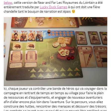
below
, cette version de Near and Far Les Royaumes du Lointain a été
entièrement traduite par
Lucky Duck Games
à qui ont doit une fière
chandelle tant le bouquin de narration est épais
Ici, chaque joueur va contrôler une bande de héros qui va voyager dans la
campagne en rentrant de temps en temps au village pour faire le plein
de ressources et d’équipements, et engager de nouveaux aventuriers
afin d’aller encore plus loin dans l’aventure. Sur le parcours, vous allez
construire des huttes, rencontrer des menaces et découvrir des trésors.
Les combats se jouent avec un seul dé qui va pouvoir être amélioré avec