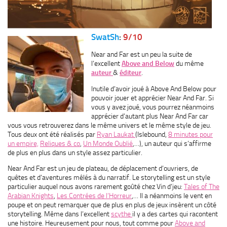
SwatSh
:
9/10
Near and Far est un peu la suite de
l’excellent
Above and Below
du même
auteur
&
éditeur
.
Inutile d’avoir joué à Above And Below pour
pouvoir jouer et apprécier Near And Far. Si
vous y avez joué, vous pourrez néanmoins
apprécier d’autant plus Near And Far car
vous vous retrouverez dans le même univers et le même style de jeu.
Tous deux ont été réalisés par
Ryan Laukat
(Islebound,
8 minutes pour
un empire,
Reliques & co
,
Un Monde Oublié
,…), un auteur qui s’affirme
de plus en plus dans un style assez particulier.
Near And Far est un jeu de plateau, de déplacement d’ouvriers, de
quêtes et d’aventures mêlés à du narratif. Le storytelling est un style
particulier auquel nous avons rarement goûté chez Vin d’jeu:
Tales of The
Arabian Knights
,
Les Contrées de l’Horreur
,… Il a néanmoins le vent en
poupe et on peut remarquer que de plus en plus de jeux insèrent un côté
storytelling. Même dans l’excellent
scythe
il y a des cartes qui racontent
une histoire. Heureusement pour nous, tout comme pour
Above and