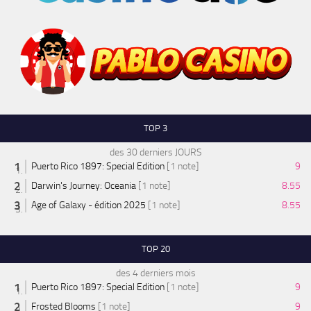
TOP 3
des 30 derniers JOURS
Puerto Rico 1897: Special Edition
[1 note]
9
Darwin's Journey: Oceania
[1 note]
8.55
Age of Galaxy - édition 2025
[1 note]
8.55
TOP 20
des 4 derniers mois
Puerto Rico 1897: Special Edition
[1 note]
9
Frosted Blooms
[1 note]
9