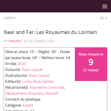
LES MEILLEURS JEUX SONT SUR VIN D'JEU !
Skip to content
EXPERT
0
Near and Far: Les Royaumes du Lointain
BY
PHILREY
·
26 DÉCEMBRE 2020
Mise en place: 15' - Règles: 30' - Durée
Note moyenne
par joueur/euse: 40' - Meilleur score: 49
9
Année:
2020
Auteur(s):
Ryan Laukat
(2 notes)
Illustrateur(s):
Ryan Laukat
Editeur(s):
Lucky Duck Games
Mécanisme(s):
Asymétrie construite
,
Déplacement d'ouvriers
,
Narratif
Contient du plastique
Catégorie:
Expert