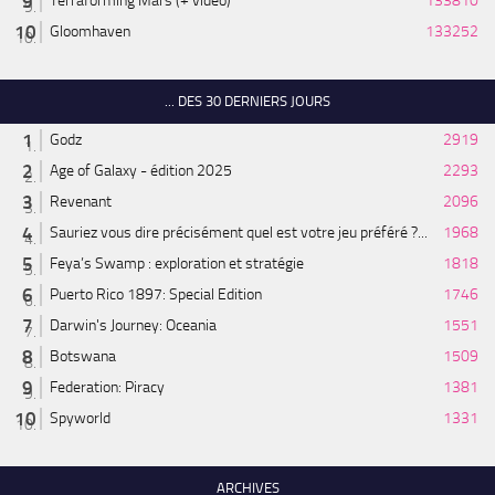
Terraforming Mars (+ vidéo)
133810
Gloomhaven
133252
... DES 30 DERNIERS JOURS
Godz
2919
Age of Galaxy - édition 2025
2293
Revenant
2096
Sauriez vous dire précisément quel est votre jeu préféré ?...
1968
Feya’s Swamp : exploration et stratégie
1818
Puerto Rico 1897: Special Edition
1746
Darwin's Journey: Oceania
1551
Botswana
1509
Federation: Piracy
1381
Spyworld
1331
ARCHIVES