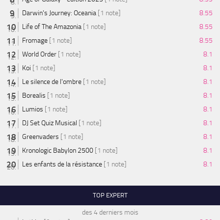
Darwin's Journey: Oceania
[1 note]
8.55
Life of The Amazonia
[1 note]
8.55
Fromage
[1 note]
8.55
World Order
[1 note]
8.1
Koi
[1 note]
8.1
Le silence de l'ombre
[1 note]
8.1
Borealis
[1 note]
8.1
Lumios
[1 note]
8.1
DJ Set Quiz Musical
[1 note]
8.1
Greenvaders
[1 note]
8.1
Kronologic Babylon 2500
[1 note]
8.1
Les enfants de la résistance
[1 note]
8.1
TOP EXPERT
des 4 derniers mois