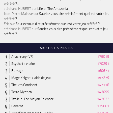
préféré ?…
stéphane HUBERT
sur
Life of The Amazonia
Jean-Pierre Malisse
sur
Sauriez vous dire précisément quel est votre jeu
préféré ?…
Éric
sur
Sauriez vous dire précisément quel est votre jeu préféré ?…
stéphane HUBERT
sur
Sauriez vous dire précisément quel est votre jeu
préféré ?…
ARTICLES LES PLUS LUS
Anachrony (VF)
175019
Scythe (+ vidéo)
170291
Barrage
160671
Mage Knight (+ aide de jeu)
157279
The 7th Continent
147118
Terra Mystica
143099
Tzolk'in: The Mayan Calendar
142832
Caverna
139601