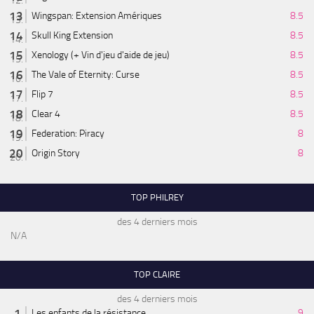
Wingspan: Extension Amériques
8.5
Skull King Extension
8.5
Xenology (+ Vin d'jeu d'aide de jeu)
8.5
The Vale of Eternity: Curse
8.5
Flip 7
8.5
Clear 4
8.5
Federation: Piracy
8
Origin Story
8
TOP PHILREY
des 4 derniers mois
N/A
TOP CLAIRE
des 4 derniers mois
Les enfants de la résistance
9