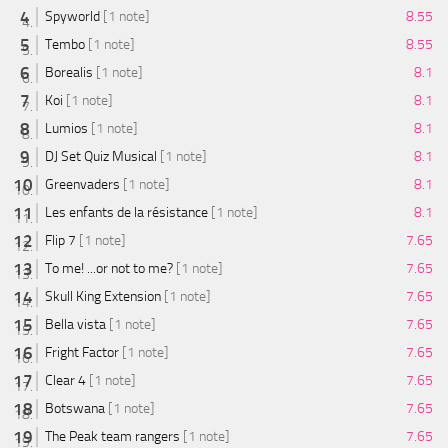
Spyworld
[1 note]
8.55
Tembo
[1 note]
8.55
Borealis
[1 note]
8.1
Koi
[1 note]
8.1
Lumios
[1 note]
8.1
DJ Set Quiz Musical
[1 note]
8.1
Greenvaders
[1 note]
8.1
Les enfants de la résistance
[1 note]
8.1
Flip 7
[1 note]
7.65
To me! ...or not to me?
[1 note]
7.65
Skull King Extension
[1 note]
7.65
Bella vista
[1 note]
7.65
Fright Factor
[1 note]
7.65
Clear 4
[1 note]
7.65
Botswana
[1 note]
7.65
The Peak team rangers
[1 note]
7.65