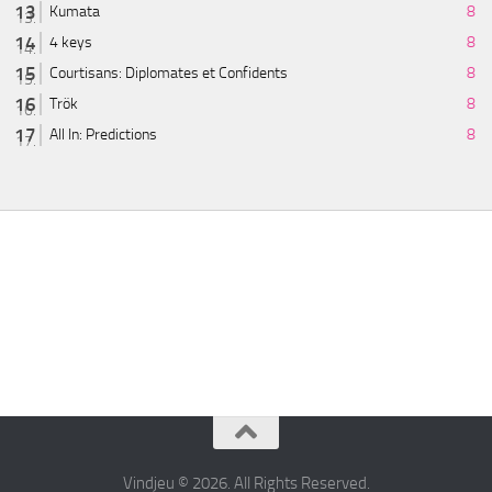
Kumata
8
4 keys
8
Courtisans: Diplomates et Confidents
8
Trök
8
All In: Predictions
8
Vindjeu © 2026. All Rights Reserved.