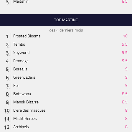
Maitshin
8.5
TOP MARTINE
des 4 derniers mois
Frosted Blooms
10
Tembo
9.5
Spyworld
9.5
Fromage
9.5
Borealis
9
Greenvaders
9
Koi
9
Botswana
8.5
Manoir Bizarre
8.5
L'ère des masques
8
Misfit Heroes
8
Archipels
8