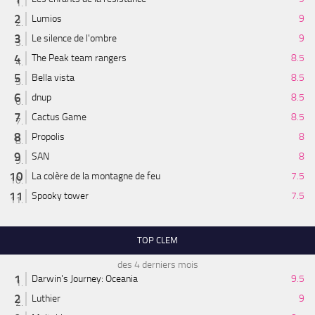
Lumios
9
Le silence de l'ombre
9
The Peak team rangers
8.5
Bella vista
8.5
dnup
8.5
Cactus Game
8.5
Propolis
8
SAN
8
La colère de la montagne de feu
7.5
Spooky tower
7.5
TOP CLEM
des 4 derniers mois
Darwin's Journey: Oceania
9.5
Luthier
9