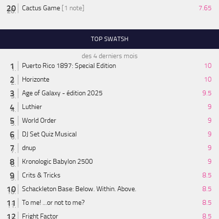
Cactus Game
[1 note]
7.65
TOP SWATSH
des 4 derniers mois
Puerto Rico 1897: Special Edition
10
Horizonte
10
Age of Galaxy - édition 2025
9.5
Luthier
9
World Order
9
DJ Set Quiz Musical
9
dnup
9
Kronologic Babylon 2500
9
Crits & Tricks
8.5
Schackleton Base: Below. Within. Above.
8.5
To me! ...or not to me?
8.5
Fright Factor
8.5