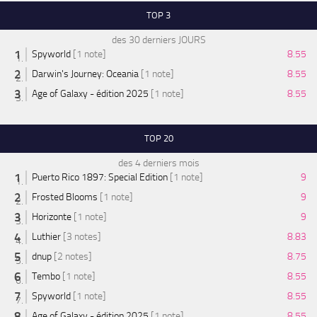
TOP 3
des 30 derniers JOURS
Spyworld
[1 note]
8.55
Darwin's Journey: Oceania
[1 note]
8.55
Age of Galaxy - édition 2025
[1 note]
8.55
TOP 20
des 4 derniers mois
Puerto Rico 1897: Special Edition
[1 note]
9
Frosted Blooms
[1 note]
9
Horizonte
[1 note]
9
Luthier
[3 notes]
8.83
dnup
[2 notes]
8.75
Tembo
[1 note]
8.55
Spyworld
[1 note]
8.55
Age of Galaxy - édition 2025
[1 note]
8.55