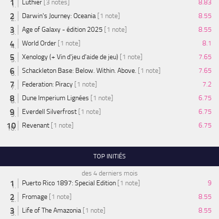
Luthier
[3 notes]
8.83
Darwin's Journey: Oceania
[1 note]
8.55
Age of Galaxy - édition 2025
[1 note]
8.55
World Order
[1 note]
8.1
Xenology (+ Vin d'jeu d'aide de jeu)
[1 note]
7.65
Schackleton Base: Below. Within. Above.
[1 note]
7.65
Federation: Piracy
[1 note]
7.2
Dune Imperium Lignées
[1 note]
6.75
Everdell Silverfrost
[1 note]
6.75
Revenant
[1 note]
6.75
TOP INITIÉS
des 4 derniers mois
Puerto Rico 1897: Special Edition
[1 note]
9
Fromage
[1 note]
8.55
Life of The Amazonia
[1 note]
8.55