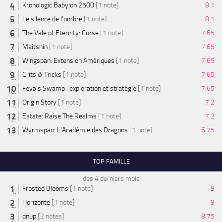
Kronologic Babylon 2500
[1 note]
8.1
Le silence de l'ombre
[1 note]
8.1
The Vale of Eternity: Curse
[1 note]
7.65
Maitshin
[1 note]
7.65
Wingspan: Extension Amériques
[1 note]
7.65
Crits & Tricks
[1 note]
7.65
Feya’s Swamp : exploration et stratégie
[1 note]
7.65
Origin Story
[1 note]
7.2
Estate: Raise The Realms
[1 note]
7.2
Wyrmspan: L'Académie des Dragons
[1 note]
6.75
TOP FAMILLE
des 4 derniers mois
Frosted Blooms
[1 note]
9
Horizonte
[1 note]
9
dnup
[2 notes]
8.75