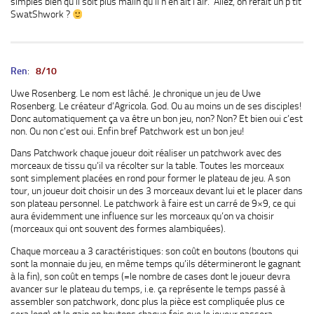
simples bien qu’il soit plus malin qu’il n’en ait l’air. Allez, on refait un p’tit
SwatShwork ?
Ren
:
8/10
Uwe Rosenberg. Le nom est lâché. Je chronique un jeu de Uwe
Rosenberg. Le créateur d’Agricola. God. Ou au moins un de ses disciples!
Donc automatiquement ça va être un bon jeu, non? Non? Et bien oui c’est
non. Ou non c’est oui. Enfin bref Patchwork est un bon jeu!
Dans Patchwork chaque joueur doit réaliser un patchwork avec des
morceaux de tissu qu’il va récolter sur la table. Toutes les morceaux
sont simplement placées en rond pour former le plateau de jeu. A son
tour, un joueur doit choisir un des 3 morceaux devant lui et le placer dans
son plateau personnel. Le patchwork à faire est un carré de 9×9, ce qui
aura évidemment une influence sur les morceaux qu’on va choisir
(morceaux qui ont souvent des formes alambiquées).
Chaque morceau a 3 caractéristiques: son coût en boutons (boutons qui
sont la monnaie du jeu, en même temps qu’ils détermineront le gagnant
à la fin), son coût en temps (=le nombre de cases dont le joueur devra
avancer sur le plateau du temps, i.e. ça représente le temps passé à
assembler son patchwork, donc plus la pièce est compliquée plus ce
sera long) et le gain en boutons chaque fois que le joueur passera