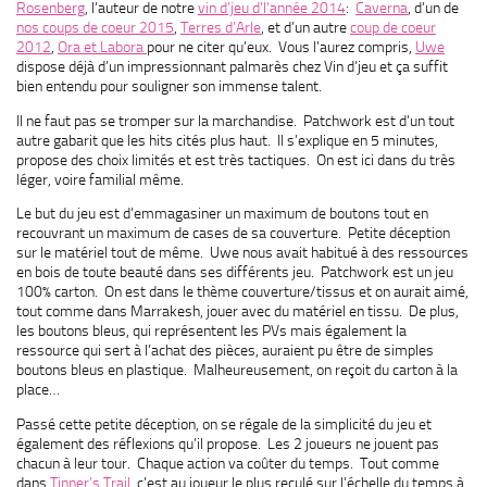
Rosenberg
, l’auteur de notre
vin d’jeu d’l’année 2014
:
Caverna
, d’un de
nos coups de coeur 2015
,
Terres d’Arle
, et d’un autre
coup de coeur
2012
,
Ora et Labora
pour ne citer qu’eux. Vous l’aurez compris,
Uwe
dispose déjà d’un impressionnant palmarès chez Vin d’jeu et ça suffit
bien entendu pour souligner son immense talent.
Il ne faut pas se tromper sur la marchandise. Patchwork est d’un tout
autre gabarit que les hits cités plus haut. Il s’explique en 5 minutes,
propose des choix limités et est très tactiques. On est ici dans du très
léger, voire familial même.
Le but du jeu est d’emmagasiner un maximum de boutons tout en
recouvrant un maximum de cases de sa couverture. Petite déception
sur le matériel tout de même. Uwe nous avait habitué à des ressources
en bois de toute beauté dans ses différents jeu. Patchwork est un jeu
100% carton. On est dans le thème couverture/tissus et on aurait aimé,
tout comme dans Marrakesh, jouer avec du matériel en tissu. De plus,
les boutons bleus, qui représentent les PVs mais également la
ressource qui sert à l’achat des pièces, auraient pu être de simples
boutons bleus en plastique. Malheureusement, on reçoit du carton à la
place…
Passé cette petite déception, on se régale de la simplicité du jeu et
également des réflexions qu’il propose. Les 2 joueurs ne jouent pas
chacun à leur tour. Chaque action va coûter du temps. Tout comme
dans
Tinner’s Trail
, c’est au joueur le plus reculé sur l’échelle du temps à