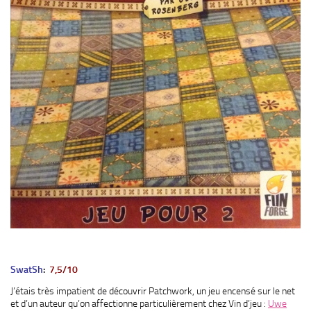
SwatSh
:
7,5/10
J’étais très impatient de découvrir Patchwork, un jeu encensé sur le net
et d’un auteur qu’on affectionne particulièrement chez Vin d’jeu :
Uwe