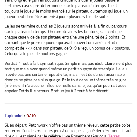
certaines cases pré-déterminées sur le plateau du temps. C’est
toujours le joueur le moins avancé sur le plateau du temps qui joue, un
joueur peut donc être amené à jouer plusieurs fois de suite.
Le jeu se termine quand les 2 joueurs sont arrivés à la fin du parcours
sur le plateau du temps. On compte alors les boutons, sachant que
chaque case vide de son plateau entraîne une pénalité de 2 points. Et
sachant que le premier joueur qui avait couvert un carré parfait et
complet de 7×7 dans son plateau de 9×9 a reçu un bonus de 7 boutons.
Celui qui a le plus de boutons gagne.
Verdict ? Tout à fait sympathique. Simple mais pas idiot. Clairement plus
tactique mais avec quand même un petit soupçon de stratégie. Le jeu
n’évite pas une certaine répétitivité, mais il est de durée raisonnable
donc ça ne pèse pas plus que ça. Et le tout dans un thème très original
(même si il n’a aucune influence réelle dans le jeu, qu’on pourrait aussi
appeler Tetris II le retour). Bref un jeu à 2 tout à fait décent!
Tapimoket
:
9/10
Si, au départ, Patchwork n’offre pas un thème rêveur, cette petite boîte
renferme l’un des meilleurs jeux à deux que j’ai joué dernièrement. Il faut
dire qu’il est signé par le célèbre Uwe Rosenberg (Agricola,
Terres