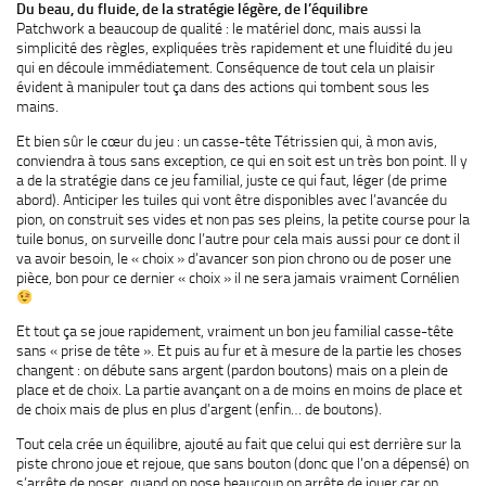
Du beau, du fluide, de la stratégie légère, de l’équilibre
Patchwork a beaucoup de qualité : le matériel donc, mais aussi la
simplicité des règles, expliquées très rapidement et une fluidité du jeu
qui en découle immédiatement. Conséquence de tout cela un plaisir
évident à manipuler tout ça dans des actions qui tombent sous les
mains.
Et bien sûr le cœur du jeu : un casse-tête Tétrissien qui, à mon avis,
conviendra à tous sans exception, ce qui en soit est un très bon point. Il y
a de la stratégie dans ce jeu familial, juste ce qui faut, léger (de prime
abord). Anticiper les tuiles qui vont être disponibles avec l’avancée du
pion, on construit ses vides et non pas ses pleins, la petite course pour la
tuile bonus, on surveille donc l’autre pour cela mais aussi pour ce dont il
va avoir besoin, le « choix » d’avancer son pion chrono ou de poser une
pièce, bon pour ce dernier « choix » il ne sera jamais vraiment Cornélien
Et tout ça se joue rapidement, vraiment un bon jeu familial casse-tête
sans « prise de tête ». Et puis au fur et à mesure de la partie les choses
changent : on débute sans argent (pardon boutons) mais on a plein de
place et de choix. La partie avançant on a de moins en moins de place et
de choix mais de plus en plus d’argent (enfin… de boutons).
Tout cela crée un équilibre, ajouté au fait que celui qui est derrière sur la
piste chrono joue et rejoue, que sans bouton (donc que l’on a dépensé) on
s’arrête de poser, quand on pose beaucoup on arrête de jouer car on