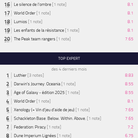
Le silence de l'ombre
[1 note]
8.1
World Order
[1 note]
8.1
Lumios
[1 note]
8.1
Les enfants de la résistance
[1 note]
8.1
The Peak team rangers
[1 note]
7.65
TOP EXPERT
des 4 derniers mois
Luthier
[3 notes]
8.83
Darwin's Journey: Oceania
[1 note]
8.55
Age of Galaxy - édition 2025
[1 note]
8.55
World Order
[1 note]
8.1
Xenology (+ Vin d'jeu d'aide de jeu)
[1 note]
7.65
Schackleton Base: Below. Within. Above.
[1 note]
7.65
Federation: Piracy
[1 note]
7.2
Dune Imperium Lignées
[1 note]
6.75