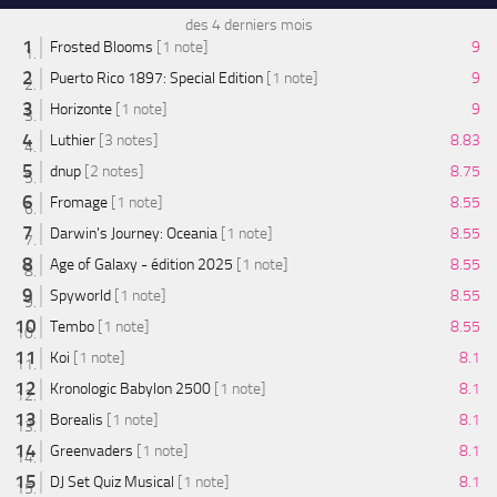
des 4 derniers mois
Frosted Blooms
[1 note]
9
Puerto Rico 1897: Special Edition
[1 note]
9
Horizonte
[1 note]
9
Luthier
[3 notes]
8.83
dnup
[2 notes]
8.75
Fromage
[1 note]
8.55
Darwin's Journey: Oceania
[1 note]
8.55
Age of Galaxy - édition 2025
[1 note]
8.55
Spyworld
[1 note]
8.55
Tembo
[1 note]
8.55
Koi
[1 note]
8.1
Kronologic Babylon 2500
[1 note]
8.1
Borealis
[1 note]
8.1
Greenvaders
[1 note]
8.1
DJ Set Quiz Musical
[1 note]
8.1