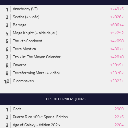
Anachrony (VF)
174976
Scythe (+ vidéo)
170267
Barrage
160614
Mage Knight (+ aide de jeu)
157252
The 7th Continent
147098
Terra Mystica
143071
Tzolk'in: The Mayan Calendar
142818
Caverna
139591
Terraforming Mars (+ vidéo)
133787
Gloomhaven
133231
... DES 30 DERNIERS JOURS
Godz
2900
Puerto Rico 1897: Special Edition
2276
Age of Galaxy - édition 2025
2204