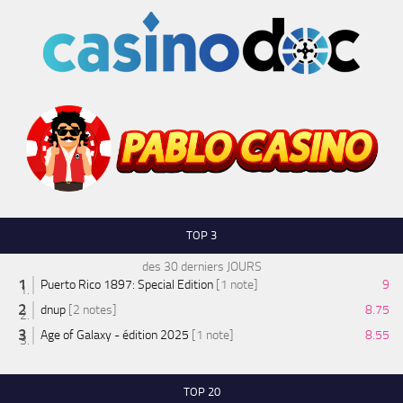
TOP 3
des 30 derniers JOURS
Puerto Rico 1897: Special Edition
[1 note]
9
dnup
[2 notes]
8.75
Age of Galaxy - édition 2025
[1 note]
8.55
TOP 20