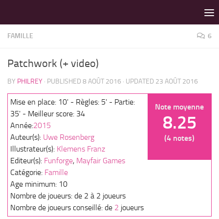
LES MEILLEURS JEUX SONT SUR VIN D'JEU !
Skip to content
FAMILLE
6
Patchwork (+ video)
BY
PHILREY
· PUBLISHED
8 AOÛT 2016
· UPDATED
23 AOÛT 2016
Mise en place: 10' - Règles: 5' - Partie:
Note moyenne
35' - Meilleur score: 34
8.25
Année:
2015
Auteur(s):
Uwe Rosenberg
(4 notes)
Illustrateur(s):
Klemens Franz
Editeur(s):
Funforge
,
Mayfair Games
Catégorie:
Famille
Age minimum: 10
Nombre de joueurs: de 2 à 2 joueurs
Nombre de joueurs conseillé: de
2
joueurs