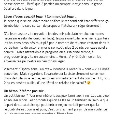
passe devant… Bref, que 2 parties au compteur et je sens un grand
équilibre dans le jeu.
Léger ? Vous avez dit léger ? Comme c’est léger…
Je pense que selon l’adversaire en face le ressenti doit être différent, ça
tombe bien, je suis certain de proposer Patchwork régulièrement !
D’ailleurs assez vite on voit le jeu devenir calculatoire (plus ou moins
nécessaire selon le joueur en face). Je pose une tuile : elle me rapportera
les boutons dessinés multiplié par le nombre de revenus restant dans la
partie (points de victoire) moins son coût, plus 2 points par case qu’elle
couvre… Mais attention à la progression sur la piste temps, à
progresser trop vite on pose moins… Hum… A y réfléchir, selon les
adversaires peut-être un peu moins léger…
Vraiment ? Optimisons : Points = Boutons X revenus – coût + 2 X Cases
couvertes. Mais regardons l’avancée sur la piste chrono et selon mon
choix de tuile, si je rejoue, les tuiles immédiatement disponible… Ho, ho…
2 tuiles posées au lieu d’une ! Et si on refaisait le calcul ?
Un bémol ? Même pas sûr…
Un petit bémol ? Pour moi inhérent aux jeux familiaux, il ne faut pas trop
en abuser sinon il est probable qu’on se lasse un tantinet, là j’avoue que
la part de calculatoire qui peut entrer en jeu me fait penser que la
rejouabilité est bonne et puis, c’est un vraiment plaisir de manipuler ce
jeu, de voir sa couverture prendre si fière allure !