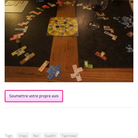
Soumettre votre propre avis
Tags:
Chaps
Ren
SwatSh
Tapimoket