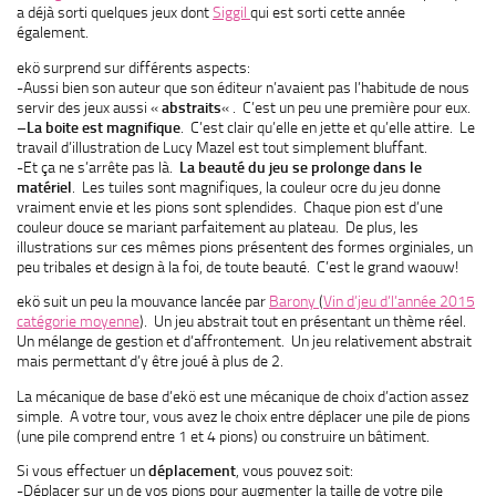
a déjà sorti quelques jeux dont
Siggil
qui est sorti cette année
également.
ekö surprend sur différents aspects:
-Aussi bien son auteur que son éditeur n’avaient pas l’habitude de nous
servir des jeux aussi «
abstraits
« . C’est un peu une première pour eux.
–
La boite est magnifique
. C’est clair qu’elle en jette et qu’elle attire. Le
travail d’illustration de Lucy Mazel est tout simplement bluffant.
-Et ça ne s’arrête pas là.
La beauté du jeu se prolonge dans le
matériel
. Les tuiles sont magnifiques, la couleur ocre du jeu donne
vraiment envie et les pions sont splendides. Chaque pion est d’une
couleur douce se mariant parfaitement au plateau. De plus, les
illustrations sur ces mêmes pions présentent des formes orginiales, un
peu tribales et design à la foi, de toute beauté. C’est le grand waouw!
ekö suit un peu la mouvance lancée par
Barony
(
Vin d’jeu d’l’année 2015
catégorie moyenne
). Un jeu abstrait tout en présentant un thème réel.
Un mélange de gestion et d’affrontement. Un jeu relativement abstrait
mais permettant d’y être joué à plus de 2.
La mécanique de base d’ekö est une mécanique de choix d’action assez
simple. A votre tour, vous avez le choix entre déplacer une pile de pions
(une pile comprend entre 1 et 4 pions) ou construire un bâtiment.
Si vous effectuer un
déplacement
, vous pouvez soit:
-Déplacer sur un de vos pions pour augmenter la taille de votre pile