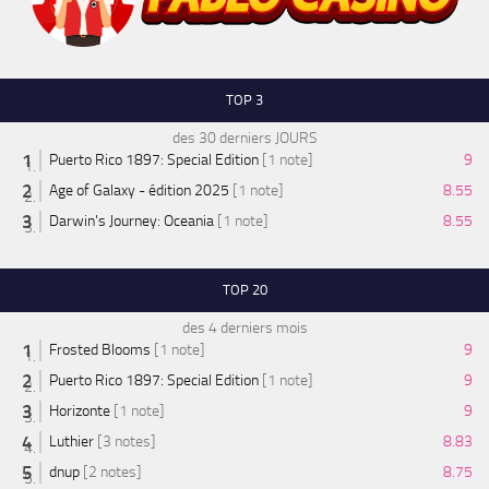
TOP 3
des 30 derniers JOURS
Puerto Rico 1897: Special Edition
[1 note]
9
Age of Galaxy - édition 2025
[1 note]
8.55
Darwin's Journey: Oceania
[1 note]
8.55
TOP 20
des 4 derniers mois
Frosted Blooms
[1 note]
9
Puerto Rico 1897: Special Edition
[1 note]
9
Horizonte
[1 note]
9
Luthier
[3 notes]
8.83
dnup
[2 notes]
8.75