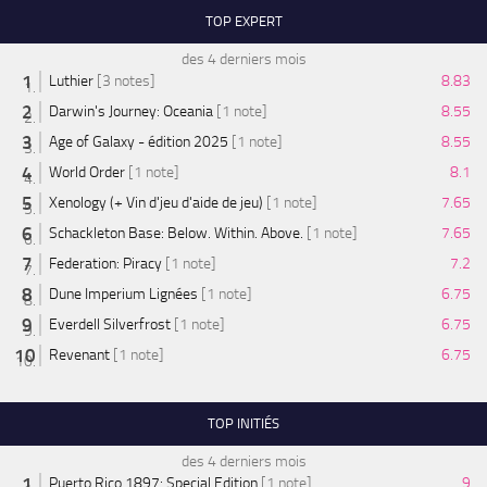
TOP EXPERT
des 4 derniers mois
Luthier
[3 notes]
8.83
Darwin's Journey: Oceania
[1 note]
8.55
Age of Galaxy - édition 2025
[1 note]
8.55
World Order
[1 note]
8.1
Xenology (+ Vin d'jeu d'aide de jeu)
[1 note]
7.65
Schackleton Base: Below. Within. Above.
[1 note]
7.65
Federation: Piracy
[1 note]
7.2
Dune Imperium Lignées
[1 note]
6.75
Everdell Silverfrost
[1 note]
6.75
Revenant
[1 note]
6.75
TOP INITIÉS
des 4 derniers mois
Puerto Rico 1897: Special Edition
[1 note]
9