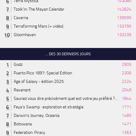
Terra Mystica
143080
Tzolk'in: The Mayan Calendar
142824
Caverna
139595
Terraforming Mars (+ vidéo)
133795
Gloomhaven
133235
... DES 30 DERNIERS JOURS
Godz
2905
Puerto Rico 1897: Special Edition
2306
Age of Galaxy - édition 2025
2224
Revenant
2049
Sauriez vous dire précisément quel est votre jeu préféré ?...
1844
Feya’s Swamp : exploration et stratégie
1771
Darwin's Journey: Oceania
1485
Botswana
1471
Federation: Piracy
1363