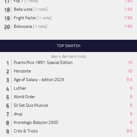
Flip 7
[1 note]
7.65
Bella vista
[1 note]
7.65
Fright Factor
[1 note]
7.65
Botswana
[1 note]
7.65
TOP SWATSH
des 4 derniers mois
Puerto Rico 1897: Special Edition
10
Horizonte
10
Age of Galaxy - édition 2025
9.5
Luthier
9
World Order
9
DJ Set Quiz Musical
9
dnup
9
Kronologic Babylon 2500
9
Crits & Tricks
8.5