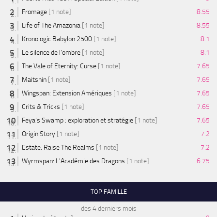
Fromage
[1 note]
8.55
Life of The Amazonia
[1 note]
8.55
Kronologic Babylon 2500
[1 note]
8.1
Le silence de l'ombre
[1 note]
8.1
The Vale of Eternity: Curse
[1 note]
7.65
Maitshin
[1 note]
7.65
Wingspan: Extension Amériques
[1 note]
7.65
Crits & Tricks
[1 note]
7.65
Feya’s Swamp : exploration et stratégie
[1 note]
7.65
Origin Story
[1 note]
7.2
Estate: Raise The Realms
[1 note]
7.2
Wyrmspan: L'Académie des Dragons
[1 note]
6.75
TOP FAMILLE
des 4 derniers mois