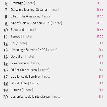
Fromage
[1 note]
8.55
Darwin's Journey: Oceania
[1 note]
8.55
Life of The Amazonia
[1 note]
8.55
Age of Galaxy - édition 2025
[1 note]
8.55
Spyworld
[1 note]
8.55
Tembo
[1 note]
8.55
Koi
[1 note]
8.1
Kronologic Babylon 2500
[1 note]
8.1
Borealis
[1 note]
8.1
Greenvaders
[1 note]
8.1
DJ Set Quiz Musical
[1 note]
8.1
Le silence de l'ombre
[1 note]
8.1
World Order
[1 note]
8.1
Lumios
[1 note]
8.1
Les enfants de la résistance
[1 note]
8.1