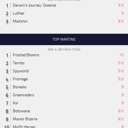
Darwin's Journey: Oceania
9.5
Luthier
9
Maitshin
8.5
TOP MARTINE
des 4 derniers mois
Frosted Blooms
10
Tembo
9.5
Spyworld
9.5
Fromage
9.5
Borealis
9
Greenvaders
9
Koi
9
Botswana
8.5
Manoir Bizarre
8.5
Misfit Heroes
8