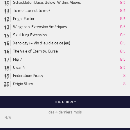
Schackleton Base: Below. Within. Above.
8.5
To me! ...or not to me?
8.5
Fright Factor
8.5
Wingspan: Extension Amériques
8.5
Skull King Extension
8.5
Xenology (+ Vin d'jeu d'aide de jeu)
8.5
The Vale of Eternity: Curse
8.5
Flip 7
8.5
Clear 4
8.5
Federation: Piracy
8
Origin Story
8
TOP PHILREY
des 4 derniers mois
N/A