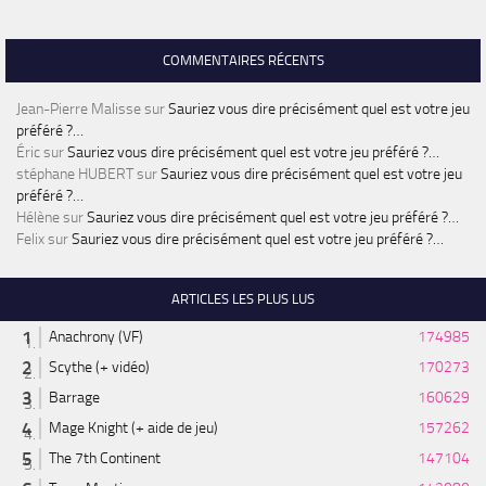
COMMENTAIRES RÉCENTS
Jean-Pierre Malisse
sur
Sauriez vous dire précisément quel est votre jeu
préféré ?…
Éric
sur
Sauriez vous dire précisément quel est votre jeu préféré ?…
stéphane HUBERT
sur
Sauriez vous dire précisément quel est votre jeu
préféré ?…
Hélène
sur
Sauriez vous dire précisément quel est votre jeu préféré ?…
Felix
sur
Sauriez vous dire précisément quel est votre jeu préféré ?…
ARTICLES LES PLUS LUS
Anachrony (VF)
174985
Scythe (+ vidéo)
170273
Barrage
160629
Mage Knight (+ aide de jeu)
157262
The 7th Continent
147104