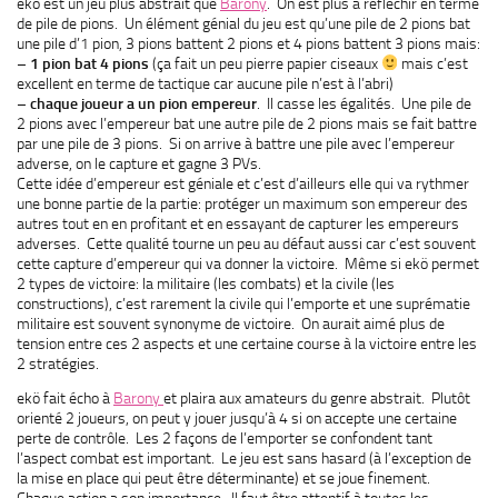
ekö est un jeu plus abstrait que
Barony
. On est plus à réfléchir en terme
de pile de pions. Un élément génial du jeu est qu’une pile de 2 pions bat
une pile d’1 pion, 3 pions battent 2 pions et 4 pions battent 3 pions mais:
–
1 pion bat 4 pions
(ça fait un peu pierre papier ciseaux
mais c’est
excellent en terme de tactique car aucune pile n’est à l’abri)
–
chaque joueur a un pion empereur
. Il casse les égalités. Une pile de
2 pions avec l’empereur bat une autre pile de 2 pions mais se fait battre
par une pile de 3 pions. Si on arrive à battre une pile avec l’empereur
adverse, on le capture et gagne 3 PVs.
Cette idée d’empereur est géniale et c’est d’ailleurs elle qui va rythmer
une bonne partie de la partie: protéger un maximum son empereur des
autres tout en en profitant et en essayant de capturer les empereurs
adverses. Cette qualité tourne un peu au défaut aussi car c’est souvent
cette capture d’empereur qui va donner la victoire. Même si ekö permet
2 types de victoire: la militaire (les combats) et la civile (les
constructions), c’est rarement la civile qui l’emporte et une suprématie
militaire est souvent synonyme de victoire. On aurait aimé plus de
tension entre ces 2 aspects et une certaine course à la victoire entre les
2 stratégies.
ekö fait écho à
Barony
et plaira aux amateurs du genre abstrait. Plutôt
orienté 2 joueurs, on peut y jouer jusqu’à 4 si on accepte une certaine
perte de contrôle. Les 2 façons de l’emporter se confondent tant
l’aspect combat est important. Le jeu est sans hasard (à l’exception de
la mise en place qui peut être déterminante) et se joue finement.