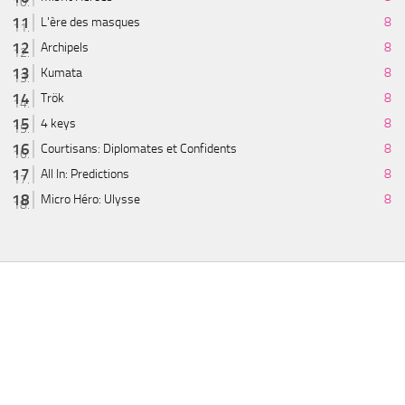
L'ère des masques
8
Archipels
8
Kumata
8
Trök
8
4 keys
8
Courtisans: Diplomates et Confidents
8
All In: Predictions
8
Micro Héro: Ulysse
8