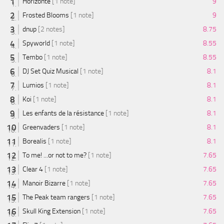
Horizonte
[1 note]
9
Frosted Blooms
[1 note]
9
dnup
[2 notes]
8.75
Spyworld
[1 note]
8.55
Tembo
[1 note]
8.55
DJ Set Quiz Musical
[1 note]
8.1
Lumios
[1 note]
8.1
Koi
[1 note]
8.1
Les enfants de la résistance
[1 note]
8.1
Greenvaders
[1 note]
8.1
Borealis
[1 note]
8.1
To me! ...or not to me?
[1 note]
7.65
Clear 4
[1 note]
7.65
Manoir Bizarre
[1 note]
7.65
The Peak team rangers
[1 note]
7.65
Skull King Extension
[1 note]
7.65