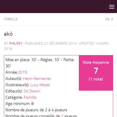
LES MEILLEURS JEUX SONT SUR VIN D'JEU !
Skip to content
FAMILLE
0
ekö
BY
PHILREY
· PUBLISHED
27 DÉCEMBRE 2015
· UPDATED
13 AVRIL
2016
Mise en place: 10' - Règles: 10' - Partie:
Note moyenne
30'
7
Année:
2015
Auteur(s):
Henri Kermarrec
(1 note)
Illustrateur(s):
Lucy Mazel
Editeur(s):
Sit Down!
Catégorie:
Famille
Age minimum: 8
Nombre de joueurs: de 2 à 4 joueurs
Nombre de joueurs conseillé: de
2
joueurs