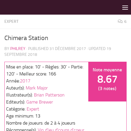
LES MEILLEURS JEUX SONT SUR VIN D'JEU !
Skip to content
EXPERT
6
Chimera Station
BY
PHILREY
· PUBLISHED
31 DÉCEMBRE 2017
· UPDATED
19
SEPTEMBRE 2018
Mise en place: 10' - Règles: 30' - Partie:
Note moyenne
120' - Meilleur score: 166
8.67
Année:
2017
Auteur(s):
Mark Major
(3 notes)
Illustrateur(s):
Brian Patterson
Editeur(s):
Game Brewer
Catégorie:
Expert
Age minimum: 13
Nombre de joueurs: de 2 à 4 joueurs
Récompense(s):
Vin d'jeu d'coups d'coeur