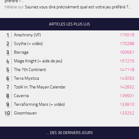
préféré ?…
Hélène
sur
Sauriez vous dire précisément quel est votre jeu préféré ?…
ARTICLES LES PLUS LUS
Anachrony (VF)
175019
Scythe (+ vidéo)
170288
Barrage
160667
Mage Knight (+ aide de jeu)
157275
The 7th Continent
147118
Terra Mystica
143093
Tzolk'in: The Mayan Calendar
142832
Caverna
139601
Terraforming Mars (+ vidéo)
133810
Gloomhaven
133252
... DES 30 DERNIERS JOURS