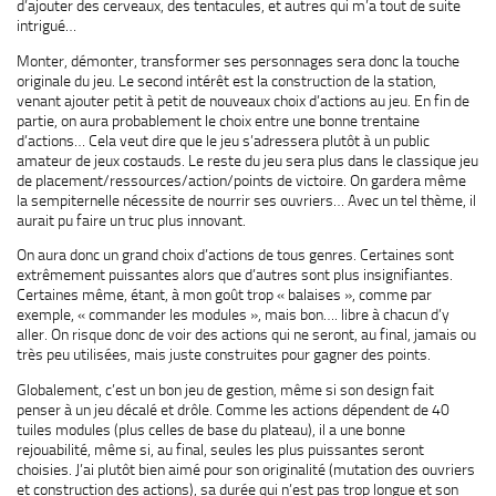
d’ajouter des cerveaux, des tentacules, et autres qui m’a tout de suite
intrigué…
Monter, démonter, transformer ses personnages sera donc la touche
originale du jeu. Le second intérêt est la construction de la station,
venant ajouter petit à petit de nouveaux choix d’actions au jeu. En fin de
partie, on aura probablement le choix entre une bonne trentaine
d’actions… Cela veut dire que le jeu s’adressera plutôt à un public
amateur de jeux costauds. Le reste du jeu sera plus dans le classique jeu
de placement/ressources/action/points de victoire. On gardera même
la sempiternelle nécessite de nourrir ses ouvriers… Avec un tel thème, il
aurait pu faire un truc plus innovant.
On aura donc un grand choix d’actions de tous genres. Certaines sont
extrêmement puissantes alors que d’autres sont plus insignifiantes.
Certaines même, étant, à mon goût trop « balaises », comme par
exemple, « commander les modules », mais bon…. libre à chacun d’y
aller. On risque donc de voir des actions qui ne seront, au final, jamais ou
très peu utilisées, mais juste construites pour gagner des points.
Globalement, c’est un bon jeu de gestion, même si son design fait
penser à un jeu décalé et drôle. Comme les actions dépendent de 40
tuiles modules (plus celles de base du plateau), il a une bonne
rejouabilité, même si, au final, seules les plus puissantes seront
choisies. J’ai plutôt bien aimé pour son originalité (mutation des ouvriers
et construction des actions), sa durée qui n’est pas trop longue et son