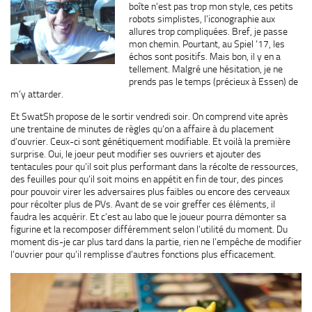
boîte n’est pas trop mon style, ces petits
robots simplistes, l’iconographie aux
allures trop compliquées. Bref, je passe
mon chemin. Pourtant, au Spiel ’17, les
échos sont positifs. Mais bon, il y en a
tellement. Malgré une hésitation, je ne
prends pas le temps (précieux à Essen) de
m’y attarder.
Et SwatSh propose de le sortir vendredi soir. On comprend vite après
une trentaine de minutes de règles qu’on a affaire à du placement
d’ouvrier. Ceux-ci sont génétiquement modifiable. Et voilà la première
surprise. Oui, le joeur peut modifier ses ouvriers et ajouter des
tentacules pour qu’il soit plus performant dans la récolte de ressources,
des feuilles pour qu’il soit moins en appétit en fin de tour, des pinces
pour pouvoir virer les adversaires plus faibles ou encore des cerveaux
pour récolter plus de PVs. Avant de se voir greffer ces éléments, il
faudra les acquérir. Et c’est au labo que le joueur pourra démonter sa
figurine et la recomposer différemment selon l’utilité du moment. Du
moment dis-je car plus tard dans la partie, rien ne l’empêche de modifier
l’ouvrier pour qu’il remplisse d’autres fonctions plus efficacement.