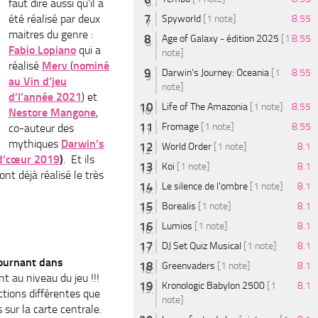
faut dire aussi qu’il a
été réalisé par deux
Spyworld
[1 note]
8.55
maitres du genre :
Age of Galaxy - édition 2025
[1
8.55
Fabio Lopiano
qui a
note]
réalisé
Merv
(
nominé
Darwin's Journey: Oceania
[1
8.55
au Vin d’jeu
note]
d’l’année 2021
) et
Life of The Amazonia
[1 note]
8.55
Nestore Mangone
,
Fromage
[1 note]
8.55
co-auteur des
mythiques
Darwin’s
World Order
[1 note]
8.1
 d’cœur 2019
)
. Et ils
Koi
[1 note]
8.1
nt déjà réalisé le très
Le silence de l'ombre
[1 note]
8.1
Borealis
[1 note]
8.1
Lumios
[1 note]
8.1
DJ Set Quiz Musical
[1 note]
8.1
ournant dans
Greenvaders
[1 note]
8.1
nt au niveau du jeu !!!
Kronologic Babylon 2500
[1
8.1
tions différentes que
note]
 sur la carte centrale.