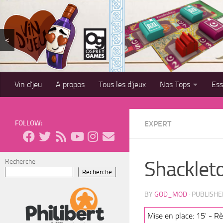
Skip to content
<
Vin d’jeu
A propos
Tous les d’jeux
Nos Tops
Es
FOLLOW:
EXPERT
Shackleto
Recherche
Recherche
BY
GOD_MOD
· PUBLISH
Mise en place: 15' - Rè