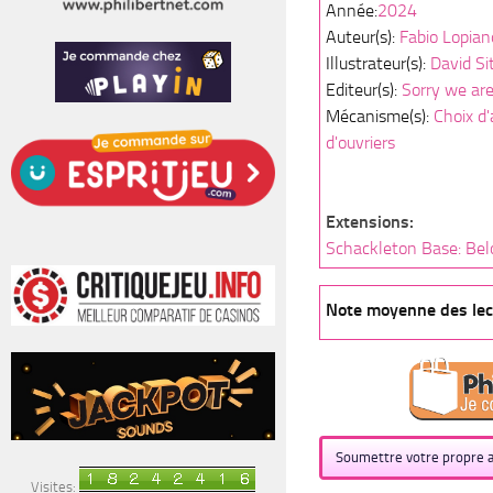
Année:
2024
Auteur(s):
Fabio Lopian
Illustrateur(s):
David Si
Editeur(s):
Sorry we are
Mécanisme(s):
Choix d'
d'ouvriers
Extensions:
Schackleton Base: Bel
Note moyenne des lect
Soumettre votre propre a
Visites: