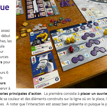
que
 assez
u début
es, les
uile
eur
ources
rs
pour
eurs 6
ls
eurs
ervir à
ories principales d’action
. La première consiste à
placer un ouvri
e sa couleur et des éléments construits sur la ligne où on le place, 
es. A noter que l’interaction est assez bien présente ici puisque le 