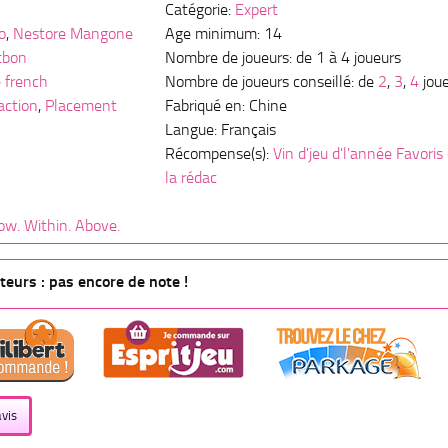
Catégorie:
Expert
o
,
Nestore Mangone
Age minimum: 14
tbon
Nombre de joueurs: de 1 à 4 joueurs
 french
Nombre de joueurs conseillé: de
2
,
3
,
4
jou
action
,
Placement
Fabriqué en: Chine
Langue: Français
Récompense(s):
Vin d'jeu d'l'année Favoris
la rédac
ow. Within. Above.
eurs : pas encore de note !
vis