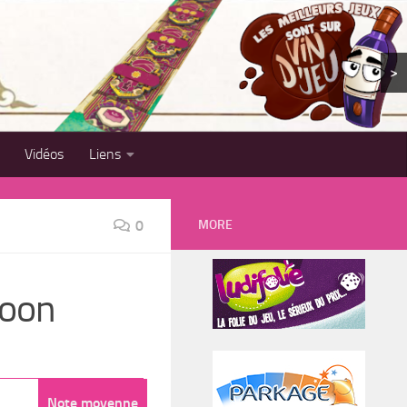
>
Vidéos
Liens
MORE
0
Moon
Note moyenne