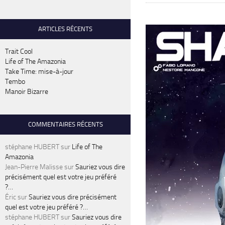
ARTICLES RÉCENTS
Trait Cool
Life of The Amazonia
Take Time: mise-à-jour
Tembo
Manoir Bizarre
COMMENTAIRES RÉCENTS
stéphane HUBERT
sur
Life of The
Amazonia
Jean-Pierre Malisse
sur
Sauriez vous dire
précisément quel est votre jeu préféré
?…
Éric
sur
Sauriez vous dire précisément
quel est votre jeu préféré ?…
stéphane HUBERT
sur
Sauriez vous dire