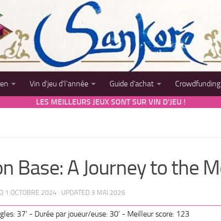
sen
Vin d’jeu d’l’année
Guide d’achat
Crowdfunding
LES MEILLEURS JEUX SONT SUR VIN D'JEU !
n Base: A Journey to the 
ED
1 OCTOBRE 2024
· UPDATED
3 MAI 2026
gles: 37' - Durée par joueur/euse: 30' - Meilleur score: 123