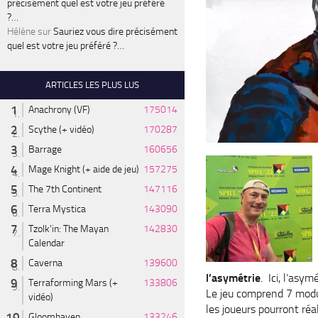
précisément quel est votre jeu préféré
?…
Hélène
sur
Sauriez vous dire précisément
quel est votre jeu préféré ?…
ARTICLES LES PLUS LUS
Anachrony (VF)
175014
Scythe (+ vidéo)
170287
Barrage
160656
Mage Knight (+ aide de jeu)
157275
The 7th Continent
147116
Terra Mystica
143090
Tzolk'in: The Mayan
142830
Calendar
Caverna
139600
l’asymétrie
. Ici, l’asy
Terraforming Mars (+
133806
Le jeu comprend 7 modul
vidéo)
les joueurs pourront réa
Gloomhaven
133246