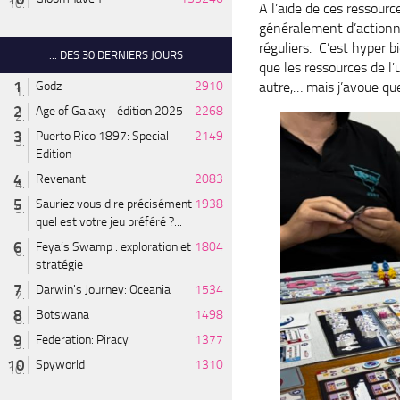
A l’aide de ces ressourc
généralement d’actionne
réguliers. C’est hyper 
... DES 30 DERNIERS JOURS
que les ressources de l’
autre,… mais j’avoue que
Godz
2910
Age of Galaxy - édition 2025
2268
Puerto Rico 1897: Special
2149
Edition
Revenant
2083
Sauriez vous dire précisément
1938
quel est votre jeu préféré ?...
Feya’s Swamp : exploration et
1804
stratégie
Darwin's Journey: Oceania
1534
Botswana
1498
Federation: Piracy
1377
Spyworld
1310