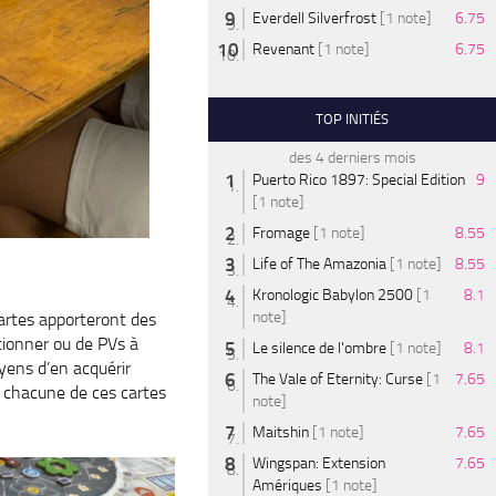
Everdell Silverfrost
[1 note]
6.75
Revenant
[1 note]
6.75
TOP INITIÉS
des 4 derniers mois
Puerto Rico 1897: Special Edition
9
[1 note]
Fromage
[1 note]
8.55
Life of The Amazonia
[1 note]
8.55
Kronologic Babylon 2500
[1
8.1
note]
artes apporteront des
tionner ou de PVs à
Le silence de l'ombre
[1 note]
8.1
yens d’en acquérir
The Vale of Eternity: Curse
[1
7.65
r chacune de ces cartes
note]
Maitshin
[1 note]
7.65
Wingspan: Extension
7.65
Amériques
[1 note]