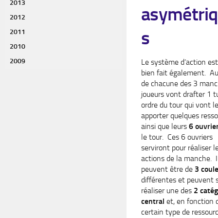
2013
asymétri
2012
s
2011
2010
2009
Le système d’action est
bien fait également. A
de chacune des 3 manch
joueurs vont drafter 1 t
ordre du tour qui vont l
apporter quelques ress
ainsi que leurs
6 ouvrie
le tour. Ces 6 ouvriers
serviront pour réaliser l
actions de la manche. I
peuvent être de
3 coul
différentes et peuvent s
réaliser une des
2 catég
central
et, en fonction d
certain type de ressourc