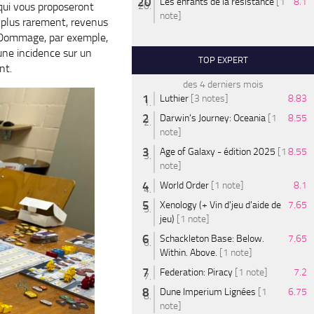
Les enfants de la résistance
[1
8.1
 qui vous proposeront
note]
 plus rarement, revenus
s. Dommage, par exemple,
 une incidence sur un
TOP EXPERT
nt.
des 4 derniers mois
Luthier
[3 notes]
8.83
Darwin's Journey: Oceania
[1
8.55
note]
Age of Galaxy - édition 2025
[1
8.55
note]
World Order
[1 note]
8.1
Xenology (+ Vin d'jeu d'aide de
7.65
jeu)
[1 note]
Schackleton Base: Below.
7.65
Within. Above.
[1 note]
Federation: Piracy
[1 note]
7.2
Dune Imperium Lignées
[1
6.75
note]