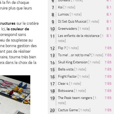
Borealis
[1 note]
8.1
à la fin de chaque
Koi
[1 note]
8.1
ruire plus que leurs
Lumios
[1 note]
8.1
DJ Set Quiz Musical
[1 note]
8.1
tructures
sur le cratère
Greenvaders
[1 note]
8.1
Ici,
la couleur de
 correspond sans
Les enfants de la résistance
[1
8.1
 peu de souplesse au
note]
 une bonne gestion des
Flip 7
[1 note]
7.65
ant pas de réaliser
To me! ...or not to me?
[1 note]
7.65
aire, tourne très bien
Skull King Extension
[1 note]
7.65
era dans le choix de la
Bella vista
[1 note]
7.65
Fright Factor
[1 note]
7.65
Clear 4
[1 note]
7.65
Botswana
[1 note]
7.65
The Peak team rangers
[1
7.65
note]
Cactus Game
[1 note]
7.65