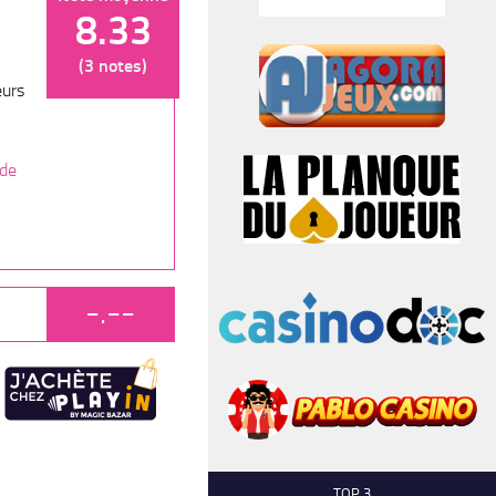
8.33
(3 notes)
eurs
 de
-.--
TOP 3