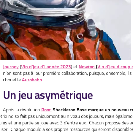
Journey
(
Vin d’jeu d’l’année 2023
) et
Newton
(
Vin d’jeu d’coup
n’en sont pas à leur première collaboration, puisque, ensemble, ils o
chouette
Autobahn
.
Un jeu asymétrique
Après la révolution
Root
,
Shackleton Base marque un nouveau t
métrie ne se fait pas uniquement au niveau des joueurs, mais égaleme
es et une partie se joue avec 3 d’entre eux. Chacun propose des ac
liser. Chaque module a ses propres ressources qui seront disponibles