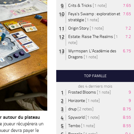
Crits & Tricks
[1 note]
7.65
Feya’s Swamp : exploration et
7.65
stratégie
[1 note]
Origin Story
[1 note]
7.2
Estate: Raise The Realms
[1
7.2
note]
Wyrmspan: L'Académie des
6.75
Dragons
[1 note]
TOP FAMILLE
des 4 derniers mois
Frosted Blooms
[1 note]
9
Horizonte
[1 note]
9
dnup
[2 notes]
8.75
er autour du plateau
Spyworld
[1 note]
8.55
le joueur récupérera un
Tembo
[1 note]
8.55
joueur devra payer le