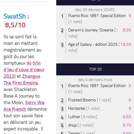
des 30 derniers JOURS
SwatSh
:
Puerto Rico 1897: Special Edition
9
[1 note]
8,5/10
Darwin's Journey: Oceania
[1
8.55
note]
Ils se sont fait la
main en mettant
Age of Galaxy - édition 2025
[1
8.55
magistralement au
note]
goût du jour les
somptueux
Iki
(
Vin
d’jeu d’coup d’cœur
TOP 20
2022
) et
Zhanguo
des 4 derniers mois
The First Empire
,
Puerto Rico 1897: Special Edition
9
avec Shackleton
[1 note]
Base A Journey to
Frosted Blooms
[1 note]
9
the Moon,
Sorry We
Horizonte
[1 note]
9
Are French
démontre
tout son savoir faire
Luthier
[3 notes]
8.83
en délivrant un jeu
dnup
[2 notes]
8.75
expert incroyable. Il
Tembo
[1 note]
8.55