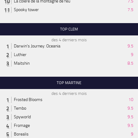
La colère de la montagne de feu
7.5
Spooky tower
7.5
TOP CLEM
des 4 derniers mois
Darwin's Journey: Oceania
9.5
Luthier
9
Maitshin
8.5
TOP MARTINE
des 4 derniers mois
Frosted Blooms
10
Tembo
9.5
Spyworld
9.5
Fromage
9.5
Borealis
9