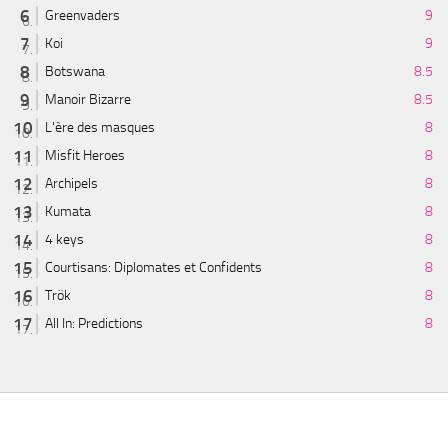
Greenvaders
9
Koi
9
Botswana
8.5
Manoir Bizarre
8.5
L'ère des masques
8
Misfit Heroes
8
Archipels
8
Kumata
8
4 keys
8
Courtisans: Diplomates et Confidents
8
Trök
8
All In: Predictions
8