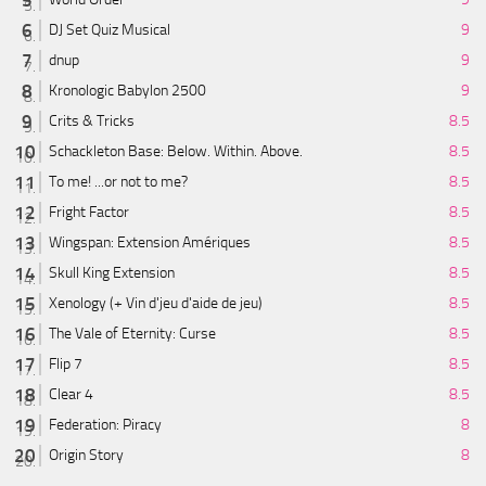
DJ Set Quiz Musical
9
dnup
9
Kronologic Babylon 2500
9
Crits & Tricks
8.5
Schackleton Base: Below. Within. Above.
8.5
To me! ...or not to me?
8.5
Fright Factor
8.5
Wingspan: Extension Amériques
8.5
Skull King Extension
8.5
Xenology (+ Vin d'jeu d'aide de jeu)
8.5
The Vale of Eternity: Curse
8.5
Flip 7
8.5
Clear 4
8.5
Federation: Piracy
8
Origin Story
8