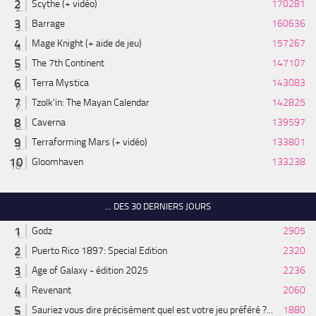
Scythe (+ vidéo)
170281
Barrage
160636
Mage Knight (+ aide de jeu)
157267
The 7th Continent
147107
Terra Mystica
143083
Tzolk'in: The Mayan Calendar
142825
Caverna
139597
Terraforming Mars (+ vidéo)
133801
Gloomhaven
133238
... DES 30 DERNIERS JOURS
Godz
2905
Puerto Rico 1897: Special Edition
2320
Age of Galaxy - édition 2025
2236
Revenant
2060
Sauriez vous dire précisément quel est votre jeu préféré ?...
1880