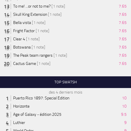
To me! ...or not to me?
[1 note]
7.65
Skull King Extension
[1 note]
7.65
Bella vista
[1 note]
7.65
Fright Factor
[1 note]
7.65
Clear 4
[1 note]
7.65
Botswana
[1 note]
7.65
The Peak team rangers
[1 note]
7.65
Cactus Game
[1 note]
7.65
TOP SWATSH
des 4 derniers mois
Puerto Rico 1897: Special Edition
10
Horizonte
10
Age of Galaxy - édition 2025
9.5
Luthier
9
World Order
9