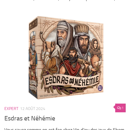
1
EXPERT
12 AOÛT 2024
Esdras et Néhémie
Vous savez comme on est fan chez Vin d’jeu des jeux de Shem