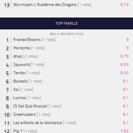
Wyrmspan: L'Académie des Dragons
[1 note]
6.75
TOP FAMILLE
des 4 derniers mois
Frosted Blooms
[1 note]
9
Horizonte
[1 note]
9
dnup
[2 notes]
8.75
Spyworld
[1 note]
8.55
Tembo
[1 note]
8.55
Borealis
[1 note]
8.1
Koi
[1 note]
8.1
Lumios
[1 note]
8.1
DJ Set Quiz Musical
[1 note]
8.1
Greenvaders
[1 note]
8.1
Les enfants de la résistance
[1 note]
8.1
Flip 7
[1 note]
7.65