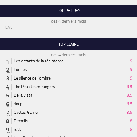
TOP PHILREY
des 4 derniers mois
N/A
TOP CLAIRE
des 4 derniers mois
Les enfants de la résistance
9
Lumios
9
Le silence de l'ombre
9
The Peak team rangers
8.5
Bella vista
8.5
dnup
8.5
Cactus Game
8.5
Propolis
8
SAN
8