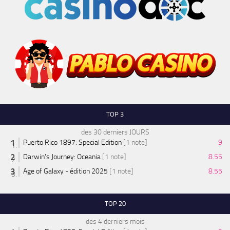
TOP 3
des 30 derniers JOURS
Puerto Rico 1897: Special Edition
[1 note]
9
Darwin's Journey: Oceania
[1 note]
8.55
Age of Galaxy - édition 2025
[1 note]
8.55
TOP 20
des 4 derniers mois