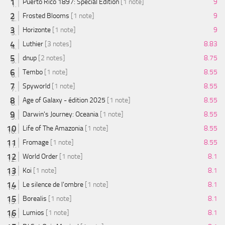
Puerto Rico 1897: Special Edition
[1 note]
9
Frosted Blooms
[1 note]
9
Horizonte
[1 note]
9
Luthier
[3 notes]
8.83
dnup
[2 notes]
8.75
Tembo
[1 note]
8.55
Spyworld
[1 note]
8.55
Age of Galaxy - édition 2025
[1 note]
8.55
Darwin's Journey: Oceania
[1 note]
8.55
Life of The Amazonia
[1 note]
8.55
Fromage
[1 note]
8.55
World Order
[1 note]
8.1
Koi
[1 note]
8.1
Le silence de l'ombre
[1 note]
8.1
Borealis
[1 note]
8.1
Lumios
[1 note]
8.1