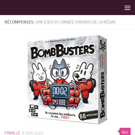
LES MEILLEURS JEUX SONT SUR VIN D'JEU !
Skip to content
RÉCOMPENSES :
VIN D'JEU D'L'ANNÉE FAVORIS DE LA RÉDAC
0
FAMILLE
8 JUIN 2025