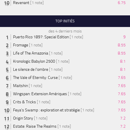
Revenant
[1 note]
6.75
TOP INITIÉS
des 4 derniers mois
Puerto Rico 1897: Special Edition
[1 note]
9
Fromage
[1 note]
8.55
Life of The Amazonia
[1 note]
8.55
Kronologic Babylon 2500
[1 note]
8.1
Le silence de l'ombre
[1 note]
8.1
The Vale of Eternity: Curse
[1 note]
7.65
Maitshin
[1 note]
7.65
Wingspan: Extension Amériques
[1 note]
7.65
Crits & Tricks
[1 note]
7.65
Feya’s Swamp : exploration et stratégie
[1 note]
7.65
Origin Story
[1 note]
7.2
Estate: Raise The Realms
[1 note]
7.2