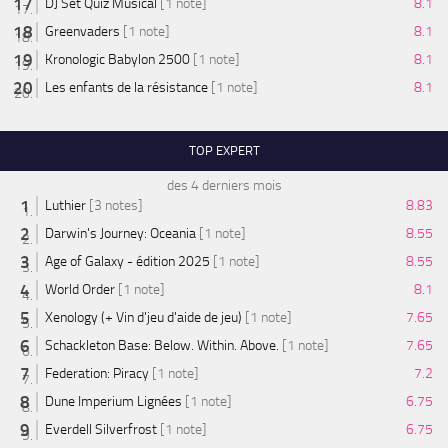
DJ Set Quiz Musical
[1 note]
8.1
Greenvaders
[1 note]
8.1
Kronologic Babylon 2500
[1 note]
8.1
Les enfants de la résistance
[1 note]
8.1
TOP EXPERT
des 4 derniers mois
Luthier
[3 notes]
8.83
Darwin's Journey: Oceania
[1 note]
8.55
Age of Galaxy - édition 2025
[1 note]
8.55
World Order
[1 note]
8.1
Xenology (+ Vin d'jeu d'aide de jeu)
[1 note]
7.65
Schackleton Base: Below. Within. Above.
[1 note]
7.65
Federation: Piracy
[1 note]
7.2
Dune Imperium Lignées
[1 note]
6.75
Everdell Silverfrost
[1 note]
6.75