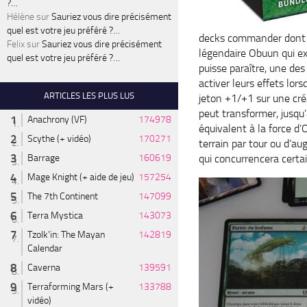
?…
Hélène
sur
Sauriez vous dire précisément
quel est votre jeu préféré ?…
decks commander dont la
Felix
sur
Sauriez vous dire précisément
légendaire Obuun qui ex
quel est votre jeu préféré ?…
puisse paraître, une de
activer leurs effets lor
ARTICLES LES PLUS LUS
jeton +1/+1 sur une créa
peut transformer, jusqu’
Anachrony (VF)
174978
équivalent à la force d
Scythe (+ vidéo)
170271
terrain par tour ou d’a
qui concurrencera cert
Barrage
160619
Mage Knight (+ aide de jeu)
157254
The 7th Continent
147099
Terra Mystica
143073
Tzolk'in: The Mayan
142819
Calendar
Caverna
139591
Terraforming Mars (+
133788
vidéo)