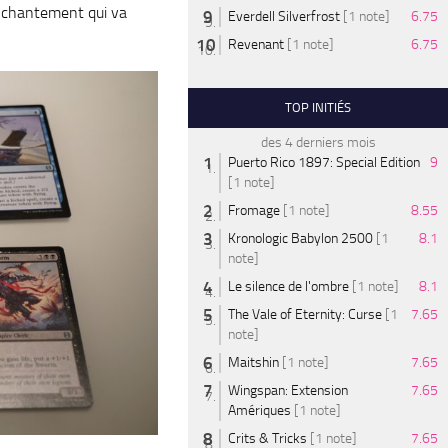
enchantement qui va
Everdell Silverfrost
[1 note]
6.75
Revenant
[1 note]
6.75
TOP INITIÉS
des 4 derniers mois
Puerto Rico 1897: Special Edition
9
[1 note]
Fromage
[1 note]
8.55
Kronologic Babylon 2500
[1
8.1
note]
Le silence de l'ombre
[1 note]
8.1
The Vale of Eternity: Curse
[1
7.65
note]
Maitshin
[1 note]
7.65
Wingspan: Extension
7.65
Amériques
[1 note]
Crits & Tricks
[1 note]
7.65