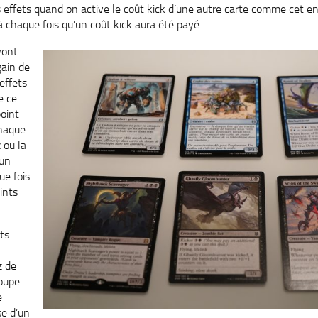
s effets quand on active le coût kick d’une autre carte comme cet 
à chaque fois qu’un coût kick aura été payé.
vont
gain de
 effets
e ce
point
chaque
 ou la
 un
e fois
ints
ts
z de
oupe
e
se d’un