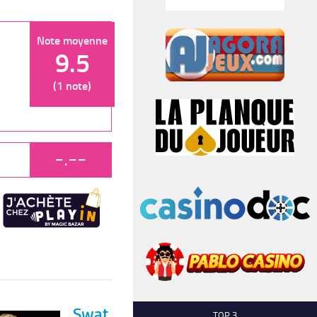
Note moyenne
9.5
(1 note)
-.--
Swat
TOP 3