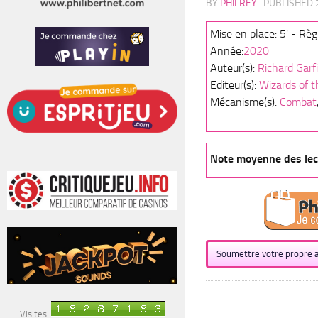
BY
PHILREY
· PUBLISHED
Mise en place: 5' - Règl
Année:
2020
Auteur(s):
Richard Garf
Editeur(s):
Wizards of t
Mécanisme(s):
Combat
Note moyenne des lect
Soumettre votre propre a
Visites: