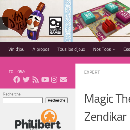
Skip to content
<
Vin d’jeu
A propos
Tous les d’jeux
Nos Tops
Es
FOLLOW:
EXPERT
Magic The
Recherche
Recherche
Zendikar