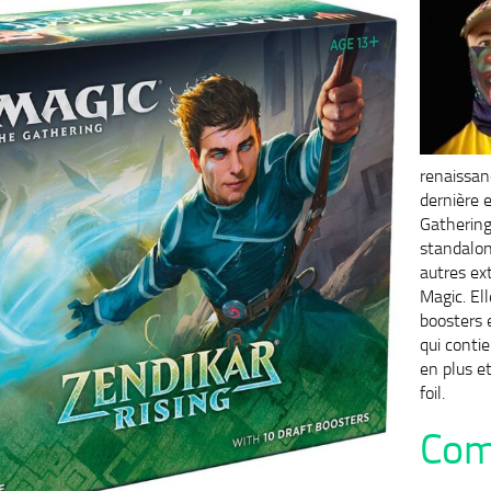
renaissan
dernière 
Gathering
standalon
autres ex
Magic. El
boosters 
qui conti
en plus e
foil.
Com