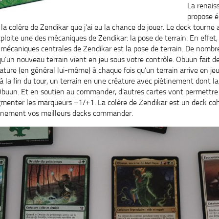
La renais
propose 
 colère de Zendikar que j’ai eu la chance de jouer. Le deck tourne a
ploite une des mécaniques de Zendikar: la pose de terrain. En effet,
s mécaniques centrales de Zendikar est la pose de terrain. De nombr
squ’un nouveau terrain vient en jeu sous votre contrôle. Obuun fait d
ture (en général lui-même) à chaque fois qu’un terrain arrive en jeu.
à la fin du tour, un terrain en une créature avec piétinement dont la
’Obuun. Et en soutien au commander, d’autres cartes vont permettre 
ugmenter les marqueurs +1/+1. La colère de Zendikar est un deck coh
ainement vos meilleurs decks commander.