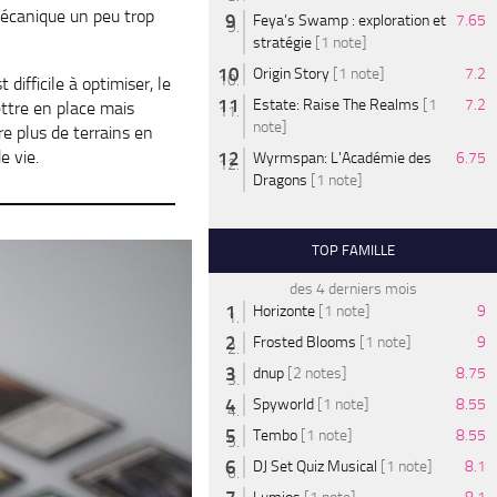
 mécanique un peu trop
Feya’s Swamp : exploration et
7.65
stratégie
[1 note]
Origin Story
[1 note]
7.2
ifficile à optimiser, le
Estate: Raise The Realms
[1
7.2
ttre en place mais
note]
e plus de terrains en
e vie.
Wyrmspan: L'Académie des
6.75
Dragons
[1 note]
TOP FAMILLE
des 4 derniers mois
Horizonte
[1 note]
9
Frosted Blooms
[1 note]
9
dnup
[2 notes]
8.75
Spyworld
[1 note]
8.55
Tembo
[1 note]
8.55
DJ Set Quiz Musical
[1 note]
8.1