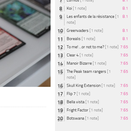
Lumios
[1 note]
8.1
Koi
[1 note]
8.1
Les enfants de la résistance
[1
8.1
note]
Greenvaders
[1 note]
8.1
Borealis
[1 note]
8.1
To me! ...or not to me?
[1 note]
7.65
Clear 4
[1 note]
7.65
Manoir Bizarre
[1 note]
7.65
The Peak team rangers
[1
7.65
note]
Skull King Extension
[1 note]
7.65
Flip 7
[1 note]
7.65
Bella vista
[1 note]
7.65
Fright Factor
[1 note]
7.65
Botswana
[1 note]
7.65