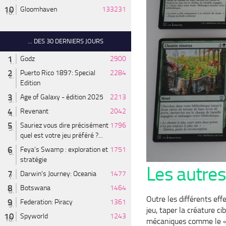
Gloomhaven
133231
... DES 30 DERNIERS JOURS
Godz
2900
Puerto Rico 1897: Special
2284
Edition
Age of Galaxy - édition 2025
2213
Revenant
2042
Sauriez vous dire précisément
1796
quel est votre jeu préféré ?...
Feya’s Swamp : exploration et
1751
stratégie
Les autres
Darwin's Journey: Oceania
1477
Botswana
1464
Outre les différents eff
Federation: Piracy
1361
jeu, taper la créature c
Spyworld
1243
mécaniques comme le « k