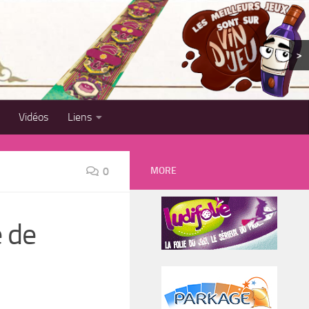
>
Vidéos
Liens
MORE
0
e de