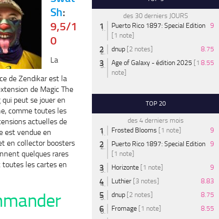
Sh
:
des 30 derniers JOURS
9,5/1
Puerto Rico 1897: Special Edition
9
[1 note]
0
dnup
[2 notes]
8.75
La
Age of Galaxy - édition 2025
[1
8.55
note]
ce de Zendikar est la
extension de Magic The
 qui peut se jouer en
TOP 20
e, comme toutes les
des 4 derniers mois
tensions actuelles de
Frosted Blooms
[1 note]
9
le est vendue en
et en collector boosters
Puerto Rico 1897: Special Edition
9
ennent quelques rares
[1 note]
t toutes les cartes en
Horizonte
[1 note]
9
Luthier
[3 notes]
8.83
mander
dnup
[2 notes]
8.75
Fromage
[1 note]
8.55