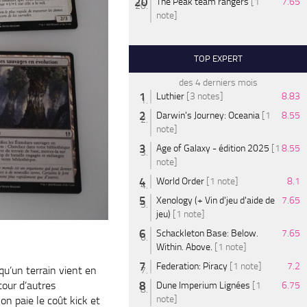
The Peak team rangers
[1
7.65
note]
TOP EXPERT
des 4 derniers mois
Luthier
[3 notes]
8.83
Darwin's Journey: Oceania
[1
8.55
note]
Age of Galaxy - édition 2025
[1
8.55
note]
World Order
[1 note]
8.1
Xenology (+ Vin d'jeu d'aide de
7.65
jeu)
[1 note]
Schackleton Base: Below.
7.65
Within. Above.
[1 note]
Federation: Piracy
[1 note]
7.2
qu’un terrain vient en
tour d’autres
Dune Imperium Lignées
[1
6.75
note]
n paie le coût kick et