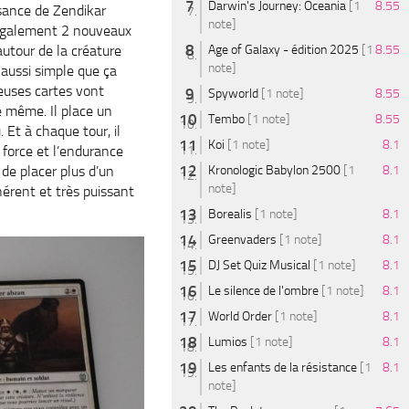
Darwin's Journey: Oceania
[1
8.55
sance de Zendikar
note]
également 2 nouveaux
utour de la créature
Age of Galaxy - édition 2025
[1
8.55
note]
 aussi simple que ça
euses cartes vont
Spyworld
[1 note]
8.55
e même. Il place un
Tembo
[1 note]
8.55
 Et à chaque tour, il
Koi
[1 note]
8.1
 force et l’endurance
de placer plus d’un
Kronologic Babylon 2500
[1
8.1
note]
érent et très puissant
Borealis
[1 note]
8.1
Greenvaders
[1 note]
8.1
DJ Set Quiz Musical
[1 note]
8.1
Le silence de l'ombre
[1 note]
8.1
World Order
[1 note]
8.1
Lumios
[1 note]
8.1
Les enfants de la résistance
[1
8.1
note]