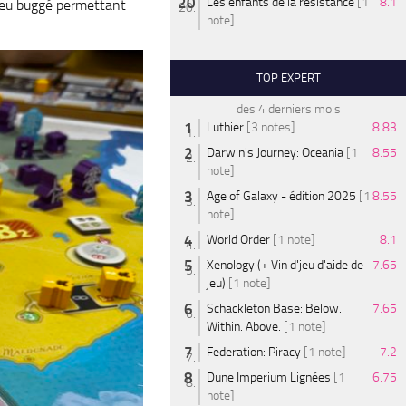
Les enfants de la résistance
[1
8.1
peu buggé permettant
note]
TOP EXPERT
des 4 derniers mois
Luthier
[3 notes]
8.83
Darwin's Journey: Oceania
[1
8.55
note]
Age of Galaxy - édition 2025
[1
8.55
note]
World Order
[1 note]
8.1
Xenology (+ Vin d'jeu d'aide de
7.65
jeu)
[1 note]
Schackleton Base: Below.
7.65
Within. Above.
[1 note]
Federation: Piracy
[1 note]
7.2
Dune Imperium Lignées
[1
6.75
note]