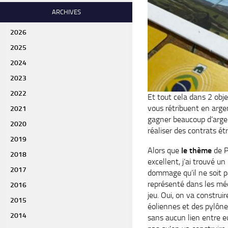
ARCHIVES
2026
2025
2024
2023
2022
Et tout cela dans 2 obje
vous rétribuent en argen
2021
gagner beaucoup d’argen
2020
réaliser des contrats ét
2019
Alors que
le thème
de P
2018
excellent, j’ai trouvé un
2017
dommage qu’il ne soit 
représenté dans les mé
2016
jeu. Oui, on va construir
2015
éoliennes et des pylôn
2014
sans aucun lien entre e