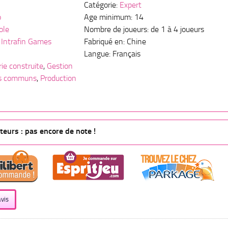
Catégorie:
Expert
o
Age minimum: 14
ole
Nombre de joueurs: de 1 à 4 joueurs
,
Intrafin Games
Fabriqué en: Chine
Langue: Français
ie construite
,
Gestion
fs communs
,
Production
eurs : pas encore de note !
vis