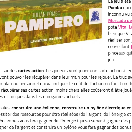
Le jeu a été
Pombo
qui n
inconnu vu q
Mercado de
pote
Vital 
bien que Vit
réaliser son 
conseillant
pinceaux qu
jeu.
é sur des
cartes action
. Les joueurs vont jouer une carte action à leur
vont pouvoir les récupérer dans leur main pour les rejouer. Le truc 
n plateau personnel qui va indiquer le coût de l’action en fonction de 
récupérer ses cartes action, moins chers elles coûteront à être jou
es et uniques dans les eurogames actuels.
ipales:
construire une éolienne, construire un pylône électrique et
siter des ressources pour être réalisées (de l’argent, de l’énergie et
 éoliennes vous fera gagner de l’énergie (qui va servir à gagner des 
gner de l’argent et construire un pylône vous fera gagner des bon