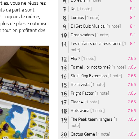
Borealis
[1 note]
8.1
rties, vous ne réussirez
Koi
[1 note]
8.1
uts de partie sont
st toujours le même,
Lumios
[1 note]
8.1
plus de plaisir: optimiser
DJ Set Quiz Musical
[1 note]
8.1
e tout en profitant des
Greenvaders
[1 note]
8.1
Les enfants de la résistance
[1
8.1
note]
Flip 7
[1 note]
7.65
To me! ...or not to me?
[1 note]
7.65
Skull King Extension
[1 note]
7.65
Bella vista
[1 note]
7.65
Fright Factor
[1 note]
7.65
Clear 4
[1 note]
7.65
Botswana
[1 note]
7.65
The Peak team rangers
[1
7.65
note]
Cactus Game
[1 note]
7.65