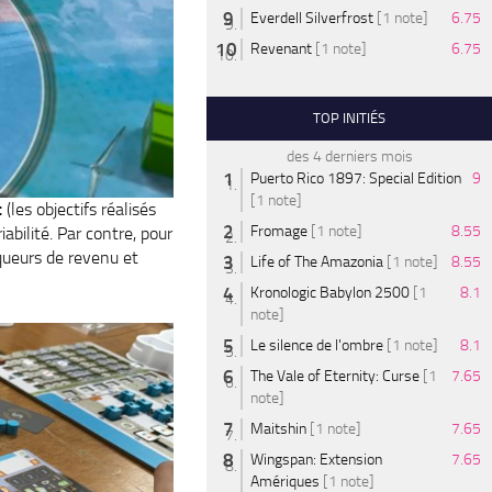
Everdell Silverfrost
[1 note]
6.75
Revenant
[1 note]
6.75
TOP INITIÉS
des 4 derniers mois
Puerto Rico 1897: Special Edition
9
[1 note]
t
(les objectifs réalisés
Fromage
[1 note]
8.55
abilité. Par contre, pour
queurs de revenu et
Life of The Amazonia
[1 note]
8.55
Kronologic Babylon 2500
[1
8.1
note]
Le silence de l'ombre
[1 note]
8.1
The Vale of Eternity: Curse
[1
7.65
note]
Maitshin
[1 note]
7.65
Wingspan: Extension
7.65
Amériques
[1 note]