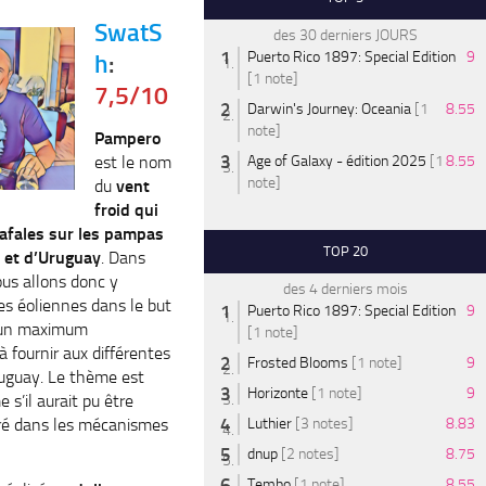
SwatS
des 30 derniers JOURS
Puerto Rico 1897: Special Edition
9
h
:
[1 note]
7,5/10
Darwin's Journey: Oceania
[1
8.55
note]
Pampero
est le nom
Age of Galaxy - édition 2025
[1
8.55
note]
du
vent
froid qui
rafales sur les pampas
TOP 20
 et d’Uruguay
. Dans
us allons donc y
des 4 derniers mois
es éoliennes dans le but
Puerto Rico 1897: Special Edition
9
r un maximum
[1 note]
 à fournir aux différentes
Frosted Blooms
[1 note]
9
ruguay. Le thème est
Horizonte
[1 note]
9
s’il aurait pu être
ré dans les mécanismes
Luthier
[3 notes]
8.83
dnup
[2 notes]
8.75
Tembo
[1 note]
8.55