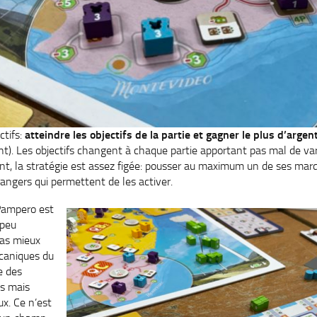
ctifs:
atteindre les objectifs de la partie et gagner le plus d’argen
t). Les objectifs changent à chaque partie apportant pas mal de vari
t, la stratégie est assez figée: pousser au maximum un de ses mar
rangers qui permettent de les activer.
ampero est
 peu
pas mieux
caniques du
e des
es mais
ux. Ce n’est