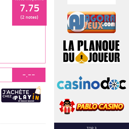
7.75
(2 notes)
-.--
TOP 3