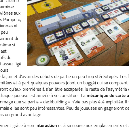
e un champ
cheminer
 pylônes aux
ns Pampero,
liennes et
n peu
vraiment de
 même si
é
est
ifs de
st assez figé
jours
açon et d’avoir des débuts de partie un peu trop stéréotypés. Les 
imitées et à part quelques pouvoirs (dont un buggé) qui se comptent 
ront qu’aux premières à s’en être accaparés, le reste de l’asymétrie
haque joueuse est arrivée à se constituer. La
mécanique de carte a
ommage que sa partie « deckbuilding » n’aie pas plus été exploitée. 
 mais elles sont peu intéressantes. Peu de joueuses en gagneront de 
 pas un grand avantage.
alement grâce à son
interaction
et à sa course aux emplacements et au