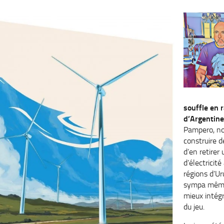
souffle en 
d’Argentine
Pampero, no
construire d
d’en retire
d’électricité
régions d’U
sympa même 
mieux intég
du jeu.