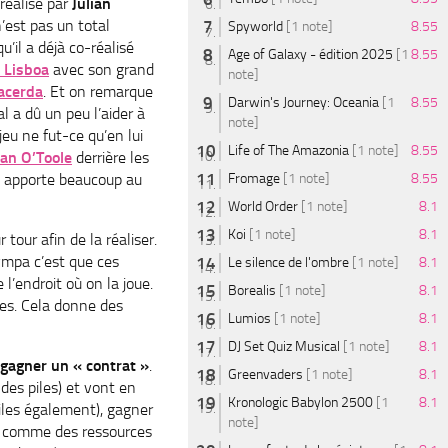
 réalisé par
Julian
’est pas un total
Spyworld
[1 note]
8.55
u’il a déjà co-réalisé
Age of Galaxy - édition 2025
[1
8.55
 Lisboa
avec son grand
note]
Lacerda
. Et on remarque
Darwin's Journey: Oceania
[1
8.55
al a dû un peu l’aider à
note]
jeu ne fut-ce qu’en lui
Life of The Amazonia
[1 note]
8.55
Ian O’Toole
derrière les
i apporte beaucoup au
Fromage
[1 note]
8.55
World Order
[1 note]
8.1
Koi
[1 note]
8.1
 tour afin de la réaliser.
sympa c’est que ces
Le silence de l'ombre
[1 note]
8.1
l’endroit où on la joue.
Borealis
[1 note]
8.1
ées. Cela donne des
Lumios
[1 note]
8.1
DJ Set Quiz Musical
[1 note]
8.1
 gagner un « contrat »
.
Greenvaders
[1 note]
8.1
 des piles) et vont en
Kronologic Babylon 2500
[1
8.1
piles également), gagner
note]
us comme des ressources