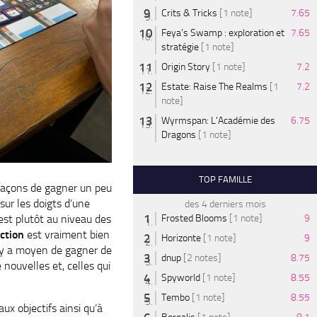
Crits & Tricks
[1 note]
7.65
Feya’s Swamp : exploration et
7.65
stratégie
[1 note]
Origin Story
[1 note]
7.2
Estate: Raise The Realms
[1
7.2
note]
Wyrmspan: L'Académie des
6.75
Dragons
[1 note]
TOP FAMILLE
façons de gagner un peu
sur les doigts d’une
des 4 derniers mois
 est plutôt au niveau des
Frosted Blooms
[1 note]
9
ction
est vraiment bien
Horizonte
[1 note]
9
Il y a moyen de gagner de
dnup
[2 notes]
8.75
nouvelles et, celles qui
Spyworld
[1 note]
8.55
Tembo
[1 note]
8.55
x objectifs ainsi qu’à