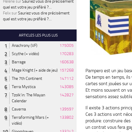
Hélène
sur
Sauriez vous dire précisément
quel est votre jeu préféré ?…
Felix
sur
Sauriez vous dire précisément
quel est votre jeu préféré ?…
ARTICLES LES PLUS LUS
Anachrony (VF)
175005
Scythe (+ vidéo)
170283
Barrage
160638
Pampero est un jeu bas
Mage Knight (+ aide de jeu)
157268
De temps en temps, ils 
The 7th Continent
147112
cartes sont jouées sur u
Terra Mystica
143085
Et moins souvent on va 
Tzolk'in: The Mayan
142827
sensations assez subtil
Calendar
Il existe 3 actions princ
Caverna
139597
Ces 3 actions vont néces
Terraforming Mars (+
133802
produire: construire des
vidéo)
un contrat vous fera ga
Gloomhaven
133242