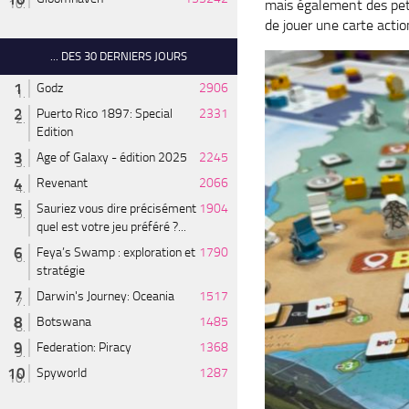
mais également des pet
de jouer une carte acti
... DES 30 DERNIERS JOURS
Godz
2906
Puerto Rico 1897: Special
2331
Edition
Age of Galaxy - édition 2025
2245
Revenant
2066
Sauriez vous dire précisément
1904
quel est votre jeu préféré ?...
Feya’s Swamp : exploration et
1790
stratégie
Darwin's Journey: Oceania
1517
Botswana
1485
Federation: Piracy
1368
Spyworld
1287