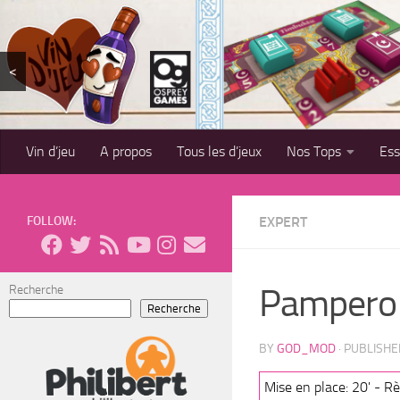
Skip to content
<
Vin d’jeu
A propos
Tous les d’jeux
Nos Tops
Es
FOLLOW:
EXPERT
Pampero
Recherche
Recherche
BY
GOD_MOD
· PUBLISH
Mise en place: 20' - Rè