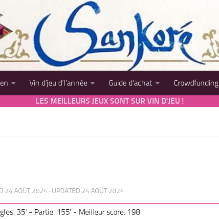
sen
Vin d’jeu d’l’année
Guide d’achat
Crowdfunding
LES MEILLEURS JEUX SONT SUR VIN D'JEU !
ED
24 AOÛT 2024
· UPDATED
24 AOÛT 2024
gles: 35' - Partie: 155' - Meilleur score: 198