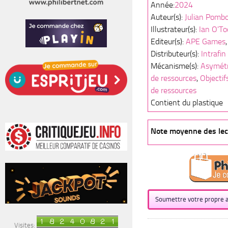
Année:
2024
Auteur(s):
Julian Pomb
Illustrateur(s):
Ian O'To
Editeur(s):
APE Games
Distributeur(s):
Intrafin
Mécanisme(s):
Asymétr
de ressources
,
Objecti
de ressources
Contient du plastique
Note moyenne des lect
Soumettre votre propre a
Visites: