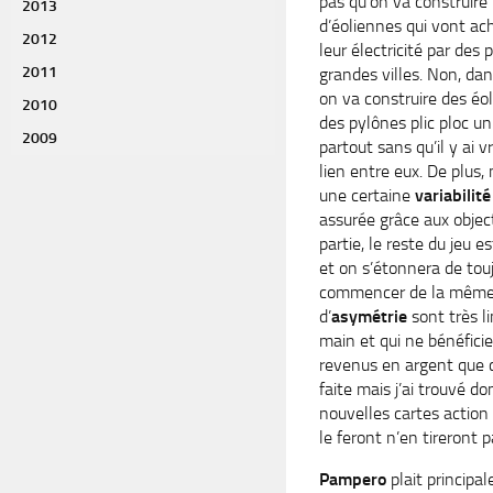
pas qu’on va construir
2013
d’éoliennes qui vont a
2012
leur électricité par des
2011
grandes villes. Non, da
on va construire des éo
2010
des pylônes plic ploc u
2009
partout sans qu’il y ai 
lien entre eux. De plus,
une certaine
variabilit
assurée grâce aux object
partie, le reste du jeu e
et on s’étonnera de tou
commencer de la même f
d’
asymétrie
sont très l
main et qui ne bénéficie
revenus en argent que c
faite mais j’ai trouvé d
nouvelles cartes action
le feront n’en tireront
Pampero
plait princip