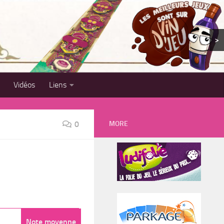
>
Vidéos
Liens
MORE
0
Note moyenne