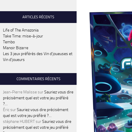
ARTICLES RÉCENTS
Life of The Amazonia
Take Time: mise-à-jour
Tembo
Manoir Bizarre
Les 3 jeux préférés des Vin d’joueuses et
Vin d’joueurs
COMMENTAIRES RÉCENTS
Jean-Pierre Malisse
sur
Sauriez vous dire
précisément quel est votre jeu préféré
?…
Éric
sur
Sauriez vous dire précisément
quel est votre jeu préféré ?…
stéphane HUBERT
sur
Sauriez vous dire
précisément quel est votre jeu préféré