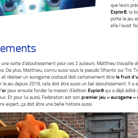
que leurs pré
Explor8
, la b
porte le jeu
elle l’avait f
sements
u une sorte d’aboutissement pour ces 2 auteurs. Matthieu travaille 
. De plus, Matthieu, connu aussi sous le pseudo Sfrantic sur Tric Tr
 et réaliser un eurogame costaud doit certainement être
le fruit d
sur le jeu depuis 2019, cela doit être aussi un bel aboutissement. Il a 
’or
pour ensuite fonder la maison d’édition
Explor8
qui a déjà édité
eux. Et pour lui aussi, Federation est son
premier jeu « eurogame » 
ix expert, ça doit être une belle histoire aussi.