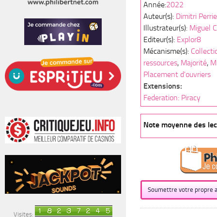
Année:
2022
Auteur(s):
Dimitri Perrie
Illustrateur(s):
Miguel 
Editeur(s):
Explor8
Mécanisme(s):
Collecti
ressources
,
Majorité
,
Mu
Placement d'ouvriers
Extensions:
Federation: Piracy
Note moyenne des lect
Soumettre votre propre a
Visites: