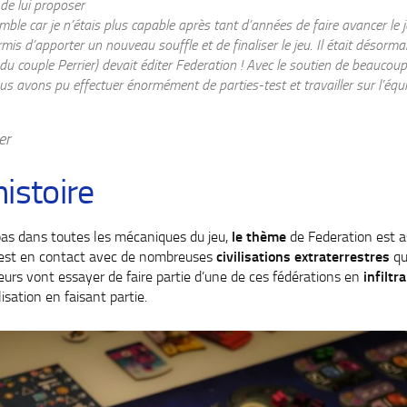
de lui proposer
emble car je n’étais plus capable après tant d’années de faire avancer le j
rmis d’apporter un nouveau souffle et de finaliser le jeu. Il était désorma
du couple Perrier) devait éditer Federation ! Avec le soutien de beauco
s avons pu effectuer énormément de parties-test et travailler sur l’équi
er
histoire
pas dans toutes les mécaniques du jeu,
le thème
de Federation est 
n est en contact avec de nombreuses
civilisations extraterrestres
qu
eurs vont essayer de faire partie d’une de ces fédérations en
infiltr
isation en faisant partie.