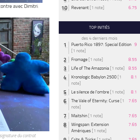
ontre avec Dimitri:
Revenant
[1 note]
6.75
TOP INITIÉS
des 4 derniers mois
Puerto Rico 1897: Special Edition
9
[1 note]
Fromage
[1 note]
8.55
Life of The Amazonia
[1 note]
8.55
Kronologic Babylon 2500
[1
8.1
note]
Le silence de l'ombre
[1 note]
8.1
The Vale of Eternity: Curse
[1
7.65
note]
Maitshin
[1 note]
7.65
Wingspan: Extension
7.65
Amériques
[1 note]
 signature du contrat
Crits & Tricks
[1 note]
7.65