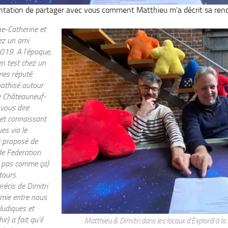
tentation de partager avec vous comment Matthieu m’a décrit sa renc
ne-Catherine et
hez un ami
19. A l’époque,
en test chez un
mes réputé.
athisé autour
de Châteauneuf-
vous dire
et connaissant
es via le
i proposé de
de Federation
it pas comme ça)
tours.
récis de Dimitri
imie entre nous
 ludiques et
r) a fait qu’il
Matthieu & Dimitri dans les locaux d’Explor8 à la