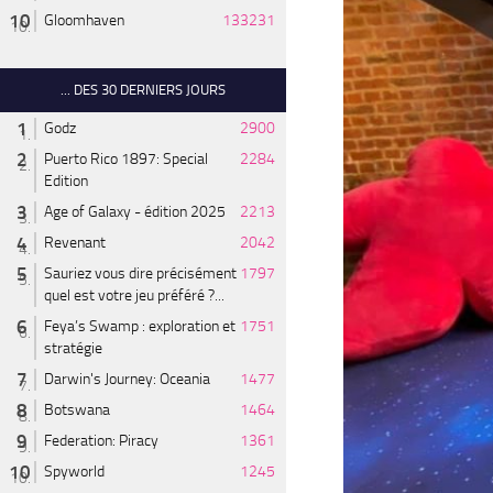
Gloomhaven
133231
... DES 30 DERNIERS JOURS
Godz
2900
Puerto Rico 1897: Special
2284
Edition
Age of Galaxy - édition 2025
2213
Revenant
2042
Sauriez vous dire précisément
1797
quel est votre jeu préféré ?...
Feya’s Swamp : exploration et
1751
stratégie
Darwin's Journey: Oceania
1477
Botswana
1464
Federation: Piracy
1361
Spyworld
1245