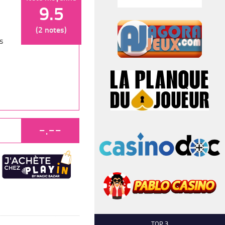
9.5
(2 notes)
s
-.--
TOP 3