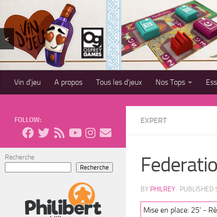
Skip to content
<
Vin d’jeu
A propos
Tous les d’jeux
Nos Tops
Es
FOLLOW:
EXPERT
Federati
Recherche
Recherche
BY
PHILREY
· PUBLISHED
Mise en place: 25' - Rè