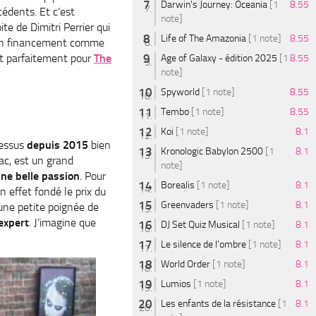
Darwin's Journey: Oceania
[1
8.55
cédents. Et c’est
note]
oite de Dimitri Perrier qui
Life of The Amazonia
[1 note]
8.55
 en financement comme
ait parfaitement pour
The
Age of Galaxy - édition 2025
[1
8.55
note]
Spyworld
[1 note]
8.55
Tembo
[1 note]
8.55
Koi
[1 note]
8.1
dessus
depuis 2015
bien
Kronologic Babylon 2500
[1
8.1
ac, est un grand
note]
’une belle passion
. Pour
Borealis
[1 note]
8.1
en effet fondé le prix du
Greenvaders
[1 note]
8.1
 une petite poignée de
expert
. J’imagine que
DJ Set Quiz Musical
[1 note]
8.1
Le silence de l'ombre
[1 note]
8.1
World Order
[1 note]
8.1
Lumios
[1 note]
8.1
Les enfants de la résistance
[1
8.1