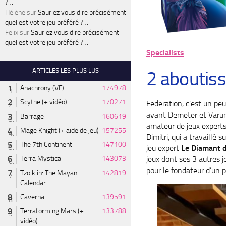
?…
Hélène
sur
Sauriez vous dire précisément
quel est votre jeu préféré ?…
Felix
sur
Sauriez vous dire précisément
quel est votre jeu préféré ?…
Specialists
.
ARTICLES LES PLUS LUS
2 aboutis
Anachrony (VF)
174978
Scythe (+ vidéo)
170271
Federation, c’est un pe
avant Demeter et Varuna
Barrage
160619
amateur de jeux experts
Mage Knight (+ aide de jeu)
157255
Dimitri, qui a travaillé 
The 7th Continent
147100
jeu expert
Le Diamant d
jeux dont ses 3 autres j
Terra Mystica
143073
pour le fondateur d’un pr
Tzolk'in: The Mayan
142819
Calendar
Caverna
139591
Terraforming Mars (+
133788
vidéo)