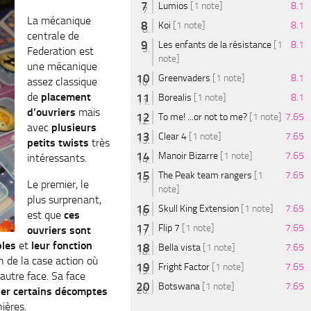
Lumios
[1 note]
8.1
La mécanique
Koi
[1 note]
8.1
centrale de
Les enfants de la résistance
[1
8.1
Federation est
note]
une mécanique
Greenvaders
[1 note]
8.1
assez classique
de
placement
Borealis
[1 note]
8.1
d’ouvriers
mais
To me! ...or not to me?
[1 note]
7.65
avec
plusieurs
Clear 4
[1 note]
7.65
petits twists
très
Manoir Bizarre
[1 note]
7.65
intéressants.
The Peak team rangers
[1
7.65
Le premier, le
note]
plus surprenant,
Skull King Extension
[1 note]
7.65
est que
ces
Flip 7
[1 note]
7.65
ouvriers sont
bles
et
leur fonction
Bella vista
[1 note]
7.65
on de la case action où
Fright Factor
[1 note]
7.65
l’autre face. Sa face
Botswana
[1 note]
7.65
er certains décomptes
ières.