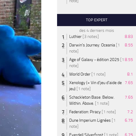
note]
TOP EXPERT
des 4 derniers mois
Luthier
[3 notes]
8.83
Darwin's Journey: Oceania
[1
8.55
note]
Age of Galaxy - édition 2025
[1
8.55
note]
World Order
[1 note]
8.1
Xenology (+ Vin d'jeu d'aide de
7.65
jeu)
[1 note]
Schackleton Base: Below.
7.65
Within. Above.
[1 note]
Federation: Piracy
[1 note]
7.2
Dune Imperium Lignées
[1
6.75
note]
Everdell Silverfrost
[1 note]
6.75