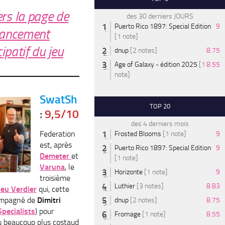
ers la page de
des 30 derniers JOURS
Puerto Rico 1897: Special Edition
9
nancement
[1 note]
cipatif du jeu
dnup
[2 notes]
8.75
Age of Galaxy - édition 2025
[1
8.55
note]
SwatSh
TOP 20
:
9,5/10
des 4 derniers mois
Federation
Frosted Blooms
[1 note]
9
est, après
Puerto Rico 1897: Special Edition
9
Demeter
et
[1 note]
Varuna
, le
Horizonte
[1 note]
9
troisième
Luthier
[3 notes]
8.83
eu Verdier
qui, cette
compagné de
Dimitri
dnup
[2 notes]
8.75
Specialists
) pour
Fromage
[1 note]
8.55
eu beaucoup plus costaud