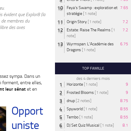
eu.
Feya’s Swamp : exploration et
7.65
stratégie
[1 note]
is évident que Explor8 (la
up de membres du
Origin Story
[1 note]
7.2
libre des axes
Estate: Raise The Realms
[1
7.2
note]
Wyrmspan: L'Académie des
6.75
Dragons
[1 note]
TOP FAMILLE
assez sympa. Dans un
des 4 derniers mois
i forment, entre elles,
Horizonte
[1 note]
9
ant leur sénat
et en
Frosted Blooms
[1 note]
9
dnup
[2 notes]
8.75
Opport
Spyworld
[1 note]
8.55
Tembo
[1 note]
8.55
uniste
DJ Set Quiz Musical
[1 note]
8.1