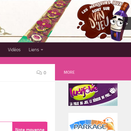
>
Vidéos
Liens
MORE
0
Note moyenne