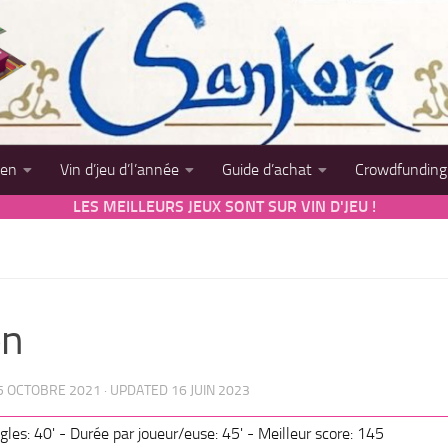
sen
Vin d’jeu d’l’année
Guide d’achat
Crowdfunding
LES MEILLEURS JEUX SONT SUR VIN D'JEU !
on
5 OCTOBRE 2021
· UPDATED
16 JUIN 2023
gles: 40' - Durée par joueur/euse: 45' - Meilleur score: 145