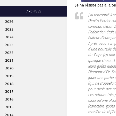
Je ne résiste pas à la 
ARCHIVES
J’ai rencontré An
Dimitri Perrier c
2026
commun début 20
2025
Federation était 
2024
éditeur d’euroga
Après avoir symp
2023
d’une bouteille 
2022
du-Pape (ça doit 
quelque chose…) 
2021
leurs goûts ludiqu
2020
Diamant d’Or, j’a
2019
jouer une partie 
(qui ne s’appela
2018
pour avoir des re
2017
Les retours très p
2016
ainsi qu’une alch
(caractère, goûts
2015
manière de réfléchi
2014