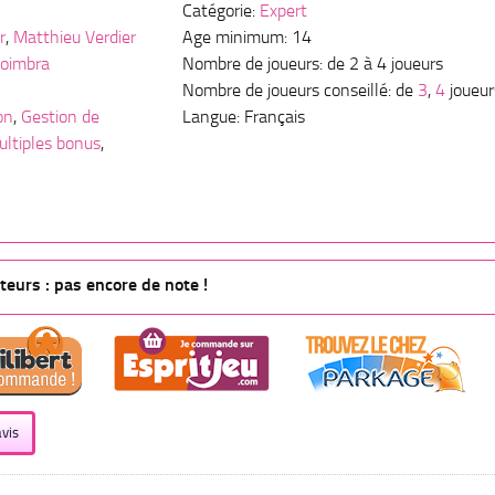
Catégorie:
Expert
r
,
Matthieu Verdier
Age minimum: 14
Coimbra
Nombre de joueurs: de 2 à 4 joueurs
Nombre de joueurs conseillé: de
3
,
4
joueur
on
,
Gestion de
Langue: Français
ltiples bonus
,
eurs : pas encore de note !
vis