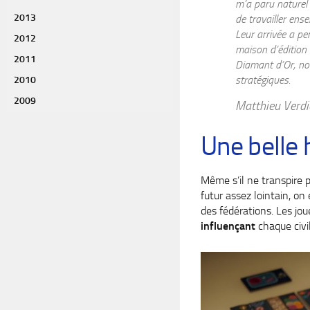
m’a paru naturel 
2013
de travailler ens
Leur arrivée a pe
2012
maison d’édition 
2011
Diamant d’Or, nou
stratégiques.
2010
2009
Matthieu Verdi
Une belle 
Même s’il ne transpire 
futur assez lointain, o
des fédérations. Les jou
influençant
chaque civil