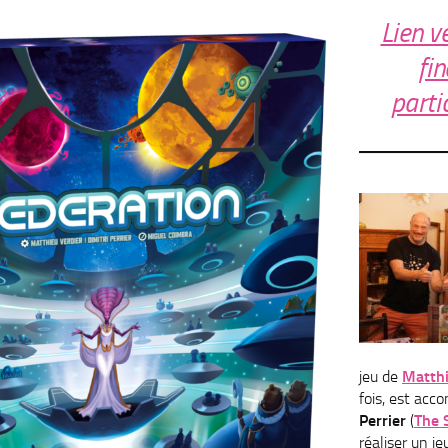
Lien v
fi
parti
jeu de
Matthi
fois, est ac
Perrier
(
The 
réaliser un j