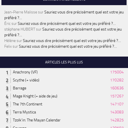
Jean-Pierre Malisse
sur
Sauriez vous dire précisément quel est votre jeu
préféré ?…
Éric
sur
Sauriez vous dire précisément quel est votre jeu préféré ?…
stéphane HUBERT
sur
Sauriez vous dire précisément quel est votre jeu
préféré ?…
Hélène
sur
Sauriez vous dire précisément quel est votre jeu préféré ?…
Felix
sur
Sauriez vous dire précisément quel est votre jeu préféré ?…
ARTICLES LES PLUS LUS
Anachrony (VF)
175004
Scythe (+ vidéo)
170282
Barrage
160636
Mage Knight (+ aide de jeu)
157267
The 7th Continent
147107
Terra Mystica
143083
Tzolk'in: The Mayan Calendar
142825