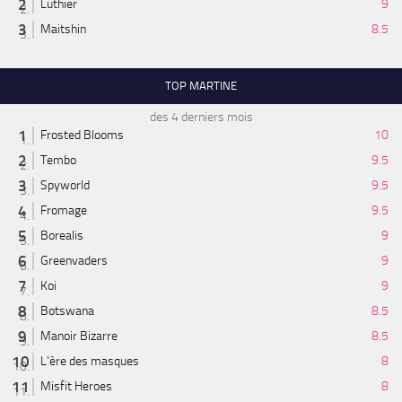
Luthier
9
Maitshin
8.5
TOP MARTINE
des 4 derniers mois
Frosted Blooms
10
Tembo
9.5
Spyworld
9.5
Fromage
9.5
Borealis
9
Greenvaders
9
Koi
9
Botswana
8.5
Manoir Bizarre
8.5
L'ère des masques
8
Misfit Heroes
8