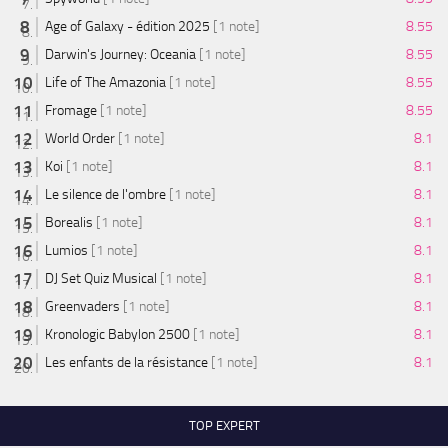
Age of Galaxy - édition 2025
[1 note]
8.55
Darwin's Journey: Oceania
[1 note]
8.55
Life of The Amazonia
[1 note]
8.55
Fromage
[1 note]
8.55
World Order
[1 note]
8.1
Koi
[1 note]
8.1
Le silence de l'ombre
[1 note]
8.1
Borealis
[1 note]
8.1
Lumios
[1 note]
8.1
DJ Set Quiz Musical
[1 note]
8.1
Greenvaders
[1 note]
8.1
Kronologic Babylon 2500
[1 note]
8.1
Les enfants de la résistance
[1 note]
8.1
TOP EXPERT