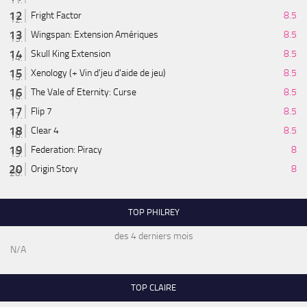
Fright Factor
8.5
Wingspan: Extension Amériques
8.5
Skull King Extension
8.5
Xenology (+ Vin d'jeu d'aide de jeu)
8.5
The Vale of Eternity: Curse
8.5
Flip 7
8.5
Clear 4
8.5
Federation: Piracy
8
Origin Story
8
TOP PHILREY
des 4 derniers mois
N/A
TOP CLAIRE