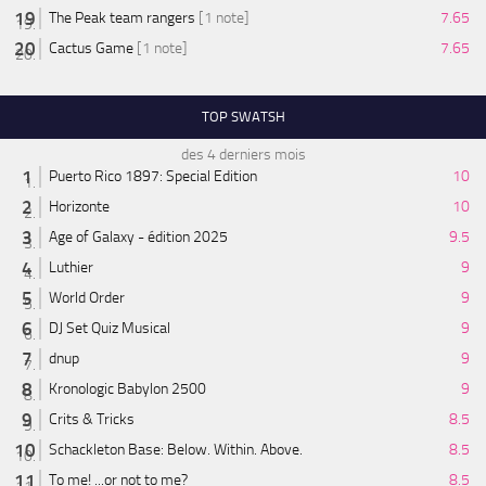
The Peak team rangers
[1 note]
7.65
Cactus Game
[1 note]
7.65
TOP SWATSH
des 4 derniers mois
Puerto Rico 1897: Special Edition
10
Horizonte
10
Age of Galaxy - édition 2025
9.5
Luthier
9
World Order
9
DJ Set Quiz Musical
9
dnup
9
Kronologic Babylon 2500
9
Crits & Tricks
8.5
Schackleton Base: Below. Within. Above.
8.5
To me! ...or not to me?
8.5