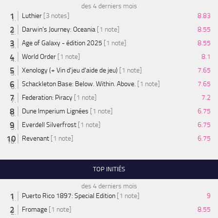
des 4 derniers mois
Luthier
[3 notes]
8.83
Darwin's Journey: Oceania
[1 note]
8.55
Age of Galaxy - édition 2025
[1 note]
8.55
World Order
[1 note]
8.1
Xenology (+ Vin d'jeu d'aide de jeu)
[1 note]
7.65
Schackleton Base: Below. Within. Above.
[1 note]
7.65
Federation: Piracy
[1 note]
7.2
Dune Imperium Lignées
[1 note]
6.75
Everdell Silverfrost
[1 note]
6.75
Revenant
[1 note]
6.75
TOP INITIÉS
des 4 derniers mois
Puerto Rico 1897: Special Edition
[1 note]
9
Fromage
[1 note]
8.55