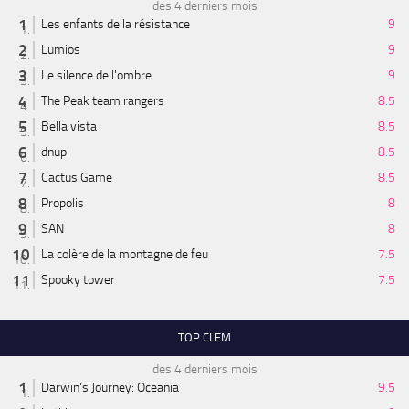
des 4 derniers mois
Les enfants de la résistance
9
Lumios
9
Le silence de l'ombre
9
The Peak team rangers
8.5
Bella vista
8.5
dnup
8.5
Cactus Game
8.5
Propolis
8
SAN
8
La colère de la montagne de feu
7.5
Spooky tower
7.5
TOP CLEM
des 4 derniers mois
Darwin's Journey: Oceania
9.5