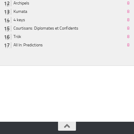
Archipels
8
Kumata
8
4 keys
8
Courtisans: Diplomates et Confidents
8
Trök
8
All In: Predictions
8