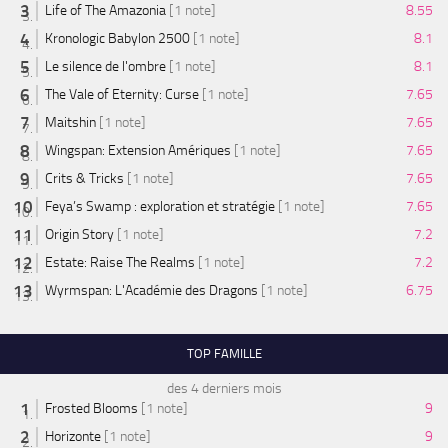
Life of The Amazonia
[1 note]
8.55
Kronologic Babylon 2500
[1 note]
8.1
Le silence de l'ombre
[1 note]
8.1
The Vale of Eternity: Curse
[1 note]
7.65
Maitshin
[1 note]
7.65
Wingspan: Extension Amériques
[1 note]
7.65
Crits & Tricks
[1 note]
7.65
Feya’s Swamp : exploration et stratégie
[1 note]
7.65
Origin Story
[1 note]
7.2
Estate: Raise The Realms
[1 note]
7.2
Wyrmspan: L'Académie des Dragons
[1 note]
6.75
TOP FAMILLE
des 4 derniers mois
Frosted Blooms
[1 note]
9
Horizonte
[1 note]
9