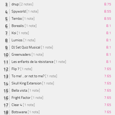
dnup
[2 notes]
8.75
Spyworld
[1 note]
8.55
Tembo
[1 note]
8.55
Borealis
[1 note]
8.1
Koi
[1 note]
8.1
Lumios
[1 note]
8.1
DJ Set Quiz Musical
[1 note]
8.1
Greenvaders
[1 note]
8.1
Les enfants de la résistance
[1 note]
8.1
Flip 7
[1 note]
7.65
To me! ...or not to me?
[1 note]
7.65
Skull King Extension
[1 note]
7.65
Bella vista
[1 note]
7.65
Fright Factor
[1 note]
7.65
Clear 4
[1 note]
7.65
Botswana
[1 note]
7.65