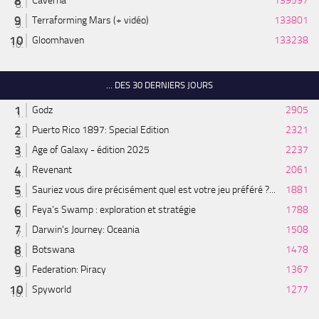
Caverna
139597
Terraforming Mars (+ vidéo)
133801
Gloomhaven
133238
... DES 30 DERNIERS JOURS
Godz
2905
Puerto Rico 1897: Special Edition
2321
Age of Galaxy - édition 2025
2237
Revenant
2061
Sauriez vous dire précisément quel est votre jeu préféré ?...
1881
Feya’s Swamp : exploration et stratégie
1788
Darwin's Journey: Oceania
1508
Botswana
1478
Federation: Piracy
1367
Spyworld
1277