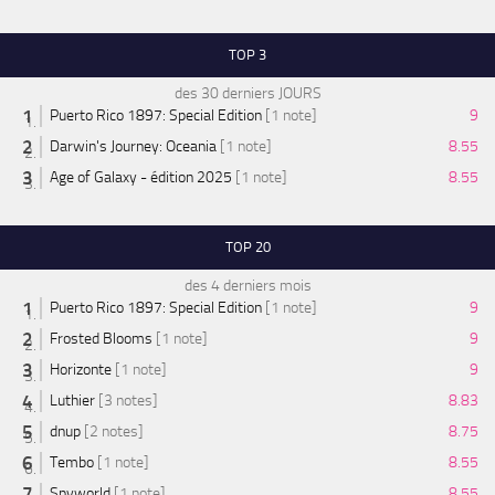
TOP 3
des 30 derniers JOURS
Puerto Rico 1897: Special Edition
[1 note]
9
Darwin's Journey: Oceania
[1 note]
8.55
Age of Galaxy - édition 2025
[1 note]
8.55
TOP 20
des 4 derniers mois
Puerto Rico 1897: Special Edition
[1 note]
9
Frosted Blooms
[1 note]
9
Horizonte
[1 note]
9
Luthier
[3 notes]
8.83
dnup
[2 notes]
8.75
Tembo
[1 note]
8.55
Spyworld
[1 note]
8.55