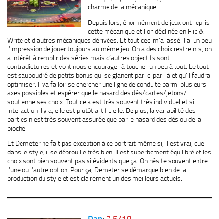
charme de la mécanique.
Depuis lors, énormément de jeux ont repris
cette mécanique et l’on déclinée en Flip &
Write et d’autres mécaniques dérivées. Et tout ceci m’a lassé. J’ai un peu
l’impression de jouer toujours au même jeu. On a des choix restreints, on
a intérêt à remplir des séries mais d’autres objectifs sont
contradictoires et vont nous encourager à toucher un peu à tout. Le tout
est saupoudré de petits bonus qui se glanent par-ci par-là et qu’il faudra
optimiser. Il va falloir se chercher une ligne de conduite parmi plusieurs
axes possibles et espérer que le hasard des dés/cartes/jetons/…
soutienne ses choix. Tout cela est très souvent très individuel et si
interaction il y a, elle est plutôt artificielle. De plus, la variabilité des
parties n’est très souvent assurée que par le hasard des dés ou de la
pioche.
Et Demeter ne fait pas exception à ce portrait même si, il est vrai, que
dans le style, il se débrouille très bien. Il est superbement équilibré et les
choix sont bien souvent pas si évidents que ça. On hésite souvent entre
l’une ou l’autre option. Pour ça, Demeter se démarque bien de la
production du style et est clairement un des meilleurs actuels.
Dan
:
7,5/10