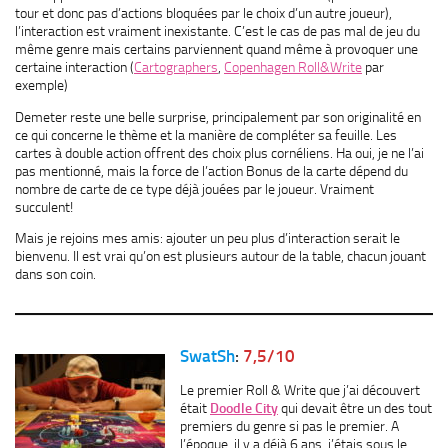
tour et donc pas d’actions bloquées par le choix d’un autre joueur),
l’interaction est vraiment inexistante. C’est le cas de pas mal de jeu du
même genre mais certains parviennent quand même à provoquer une
certaine interaction (
Cartographers
,
Copenhagen Roll&Write
par
exemple)
Demeter reste une belle surprise, principalement par son originalité en
ce qui concerne le thème et la manière de compléter sa feuille. Les
cartes à double action offrent des choix plus cornéliens. Ha oui, je ne l’ai
pas mentionné, mais la force de l’action Bonus de la carte dépend du
nombre de carte de ce type déjà jouées par le joueur. Vraiment
succulent!
Mais je rejoins mes amis: ajouter un peu plus d’interaction serait le
bienvenu. Il est vrai qu’on est plusieurs autour de la table, chacun jouant
dans son coin.
SwatSh
:
7,5/10
Le premier Roll & Write que j’ai découvert
était
Doodle City
qui devait être un des tout
premiers du genre si pas le premier. A
l’époque, il y a déjà 6 ans, j’étais sous le