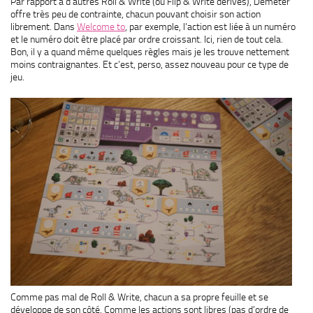
Par rapport à d’autres Roll & Write (ou Flip & Write dérivés), Demeter
offre très peu de contrainte, chacun pouvant choisir son action
librement. Dans
Welcome to
, par exemple, l’action est liée à un numéro
et le numéro doit être placé par ordre croissant. Ici, rien de tout cela.
Bon, il y a quand même quelques règles mais je les trouve nettement
moins contraignantes. Et c’est, perso, assez nouveau pour ce type de
jeu.
Comme pas mal de Roll & Write, chacun a sa propre feuille et se
développe de son côté. Comme les actions sont libres (pas d’ordre de