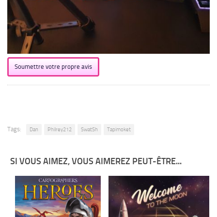
Soumettre votre propre avis
Tags:
Dan
Philrey212
SwatSh
Tapimoket
SI VOUS AIMEZ, VOUS AIMEREZ PEUT-ÊTRE...