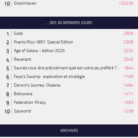
Gloomhaven
133235
... DES 30 DERNIERS JOURS
Godz
2905
Puerto Rico 1897: Special Edition
2306
Age of Galaxy - édition 2025
2224
Revenant
2049
Sauriez vous dire précisément quel est votre jeu préféré ?...
1844
Feya’s Swamp : exploration et stratégie
1769
Darwin's Journey: Oceania
1484
Botswana
1471
Federation: Piracy
1363
Spyworld
1258
ARCHIVES