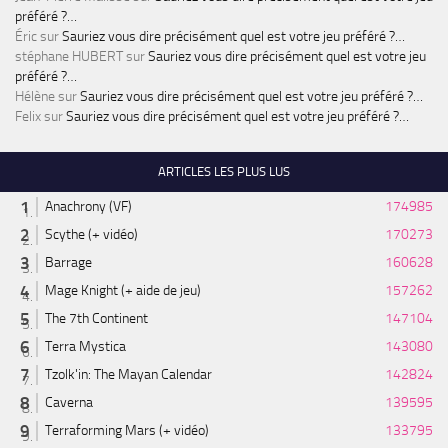
préféré ?…
Éric
sur
Sauriez vous dire précisément quel est votre jeu préféré ?…
stéphane HUBERT
sur
Sauriez vous dire précisément quel est votre jeu
préféré ?…
Hélène
sur
Sauriez vous dire précisément quel est votre jeu préféré ?…
Felix
sur
Sauriez vous dire précisément quel est votre jeu préféré ?…
ARTICLES LES PLUS LUS
Anachrony (VF)
174985
Scythe (+ vidéo)
170273
Barrage
160628
Mage Knight (+ aide de jeu)
157262
The 7th Continent
147104
Terra Mystica
143080
Tzolk'in: The Mayan Calendar
142824
Caverna
139595
Terraforming Mars (+ vidéo)
133795