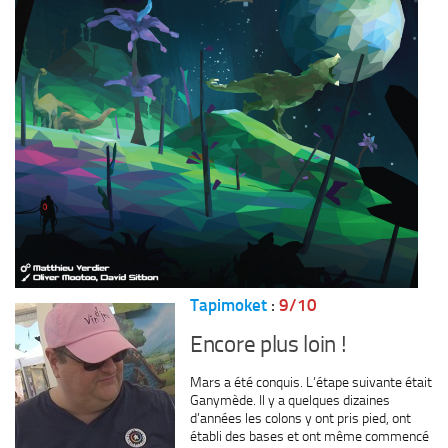
Tapimoket
:
9/10
Encore plus loin !
Mars a été conquis. L’étape suivante était
Ganymède. Il y a quelques dizaines
d’années les colons y ont pris pied, ont
établi des bases et ont même commencé