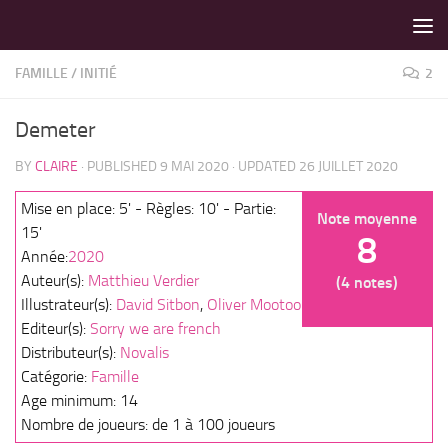
LES MEILLEURS JEUX SONT SUR VIN D'JEU !
Skip to content
FAMILLE
/
INITIÉ
2
Demeter
BY
CLAIRE
· PUBLISHED
9 MAI 2020
· UPDATED
26 JUILLET 2020
Mise en place: 5' - Règles: 10' - Partie:
Note moyenne
15'
8
Année:
2020
Auteur(s):
Matthieu Verdier
(4 notes)
Illustrateur(s):
David Sitbon
,
Oliver Mootoo
Editeur(s):
Sorry we are french
Distributeur(s):
Novalis
Catégorie:
Famille
Age minimum: 14
Nombre de joueurs: de 1 à 100 joueurs