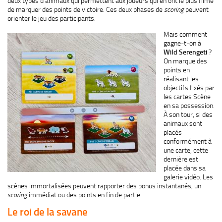
deux types d’animaux qui permettent aux joueurs qui en ont le plus filmé
de marquer des points de victoire. Ces deux phases de
scoring
peuvent
orienter le jeu des participants.
Mais comment
gagne-t-on à
Wild Serengeti
?
On marque des
points en
réalisant les
objectifs fixés par
les cartes Scène
en sa possession.
À son tour, si des
animaux sont
placés
conformément à
une carte, cette
dernière est
placée dans sa
galerie vidéo. Les
scènes immortalisées peuvent rapporter des bonus instantanés, un
scoring
immédiat ou des points en fin de partie.
Le roi de la savane