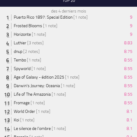
TOP 20
des 4 derniers mois
Puerto Rico 1897: Special Edition
[1 note]
9
Frosted Blooms
[1 note]
9
Horizonte
[1 note]
9
Luthier
[3 notes]
8.83
dnup
[2 notes]
8.75
Tembo
[1 note]
8.55
Spyworld
[1 note]
8.55
Age of Galaxy - édition 2025
[1 note]
8.55
Darwin's Journey: Oceania
[1 note]
8.55
Life of The Amazonia
[1 note]
8.55
Fromage
[1 note]
8.55
World Order
[1 note]
8.1
Koi
[1 note]
8.1
Le silence de l'ombre
[1 note]
8.1