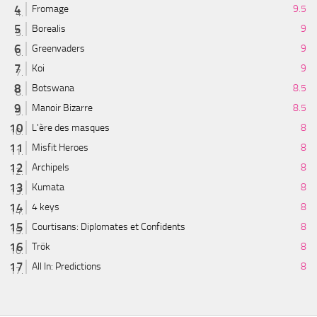
Fromage
9.5
Borealis
9
Greenvaders
9
Koi
9
Botswana
8.5
Manoir Bizarre
8.5
L'ère des masques
8
Misfit Heroes
8
Archipels
8
Kumata
8
4 keys
8
Courtisans: Diplomates et Confidents
8
Trök
8
All In: Predictions
8