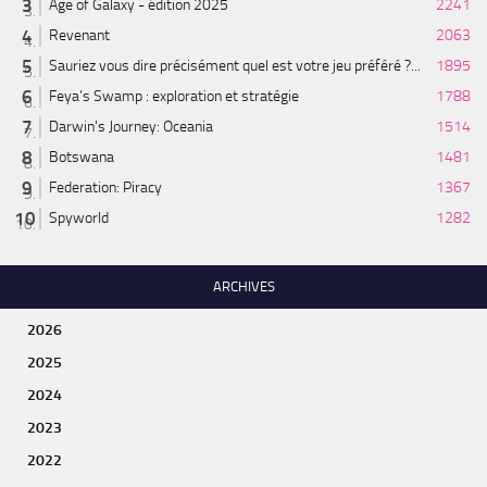
Age of Galaxy - édition 2025
2241
Revenant
2063
Sauriez vous dire précisément quel est votre jeu préféré ?...
1895
Feya’s Swamp : exploration et stratégie
1788
Darwin's Journey: Oceania
1514
Botswana
1481
Federation: Piracy
1367
Spyworld
1282
ARCHIVES
2026
2025
2024
2023
2022