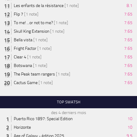
Les enfants de la résistance
[1 note]
8.1
Flip 7
[1 note]
7.65
To me! ...or not to me?
[1 note]
7.65
Skull King Extension
[1 note]
7.65
Bella vista
[1 note]
7.65
Fright Factor
[1 note]
7.65
Clear 4
[1 note]
7.65
Botswana
[1 note]
7.65
The Peak team rangers
[1 note]
7.65
Cactus Game
[1 note]
7.65
TOP SWATSH
des 4 derniers mois
Puerto Rico 1897: Special Edition
10
Horizonte
10
Age of Galaxy - édition 2025
9.5