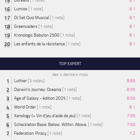
Borealis
[1 note]
8.1
Lumios
[1 note]
8.1
DJ Set Quiz Musical
[1 note]
8.1
Greenvaders
[1 note]
8.1
Kronologic Babylon 2500
[1 note]
8.1
Les enfants de la résistance
[1 note]
8.1
TOP EXPERT
des 4 derniers mois
Luthier
[3 notes]
8.83
Darwin's Journey: Oceania
[1 note]
8.55
Age of Galaxy - édition 2025
[1 note]
8.55
World Order
[1 note]
8.1
Xenology (+ Vin d'jeu d'aide de jeu)
[1 note]
7.65
Schackleton Base: Below. Within. Above.
[1 note]
7.65
Federation: Piracy
[1 note]
7.2