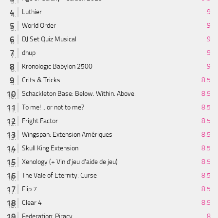
Luthier
9
World Order
9
DJ Set Quiz Musical
9
dnup
9
Kronologic Babylon 2500
9
Crits & Tricks
8.5
Schackleton Base: Below. Within. Above.
8.5
To me! ...or not to me?
8.5
Fright Factor
8.5
Wingspan: Extension Amériques
8.5
Skull King Extension
8.5
Xenology (+ Vin d'jeu d'aide de jeu)
8.5
The Vale of Eternity: Curse
8.5
Flip 7
8.5
Clear 4
8.5
Federation: Piracy
8