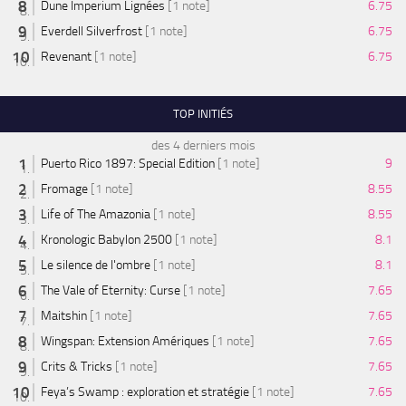
Dune Imperium Lignées
[1 note]
6.75
Everdell Silverfrost
[1 note]
6.75
Revenant
[1 note]
6.75
TOP INITIÉS
des 4 derniers mois
Puerto Rico 1897: Special Edition
[1 note]
9
Fromage
[1 note]
8.55
Life of The Amazonia
[1 note]
8.55
Kronologic Babylon 2500
[1 note]
8.1
Le silence de l'ombre
[1 note]
8.1
The Vale of Eternity: Curse
[1 note]
7.65
Maitshin
[1 note]
7.65
Wingspan: Extension Amériques
[1 note]
7.65
Crits & Tricks
[1 note]
7.65
Feya’s Swamp : exploration et stratégie
[1 note]
7.65