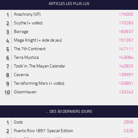
ARTICLES LES PLUS LUS
Anachrony (VF)
175005
Scythe (+ vidéo)
170283
Barrage
160637
Mage Knight (+ aide de jeu)
157267
The 7th Continent
147111
Terra Mystica
143084
Tzolk'in: The Mayan Calendar
142825
Caverna
139597
Terraforming Mars (+ vidéo)
133801
Gloomhaven
133242
... DES 30 DERNIERS JOURS
Godz
2906
Puerto Rico 1897: Special Edition
2326