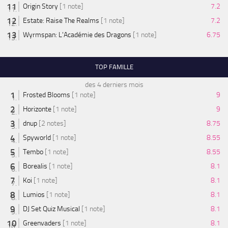
Origin Story
[1 note]
7.2
Estate: Raise The Realms
[1 note]
7.2
Wyrmspan: L'Académie des Dragons
[1 note]
6.75
TOP FAMILLE
des 4 derniers mois
Frosted Blooms
[1 note]
9
Horizonte
[1 note]
9
dnup
[2 notes]
8.75
Spyworld
[1 note]
8.55
Tembo
[1 note]
8.55
Borealis
[1 note]
8.1
Koi
[1 note]
8.1
Lumios
[1 note]
8.1
DJ Set Quiz Musical
[1 note]
8.1
Greenvaders
[1 note]
8.1