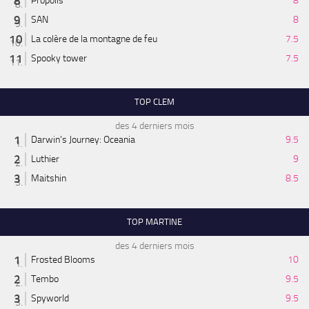
Propolis
8
SAN
8
La colère de la montagne de feu
7.5
Spooky tower
7.5
TOP CLEM
des 4 derniers mois
Darwin's Journey: Oceania
9.5
Luthier
9
Maitshin
8.5
TOP MARTINE
des 4 derniers mois
Frosted Blooms
10
Tembo
9.5
Spyworld
9.5