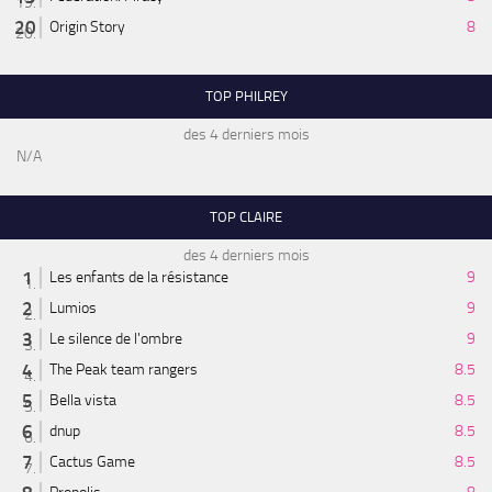
Origin Story
8
TOP PHILREY
des 4 derniers mois
N/A
TOP CLAIRE
des 4 derniers mois
Les enfants de la résistance
9
Lumios
9
Le silence de l'ombre
9
The Peak team rangers
8.5
Bella vista
8.5
dnup
8.5
Cactus Game
8.5