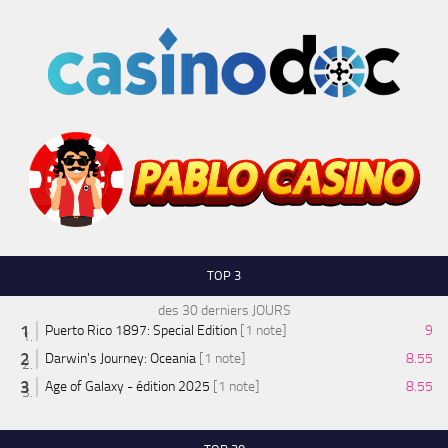
TOP 3
des 30 derniers JOURS
Puerto Rico 1897: Special Edition
[1 note]
9
Darwin's Journey: Oceania
[1 note]
8.55
Age of Galaxy - édition 2025
[1 note]
8.55