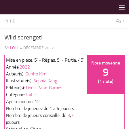
LES MEILLEURS JEUX SONT SUR VIN D'JEU !
Skip to content
INITIÉ
1
Wild serengeti
BY
LOLI
·
4 DÉCEMBRE 2022
Mise en place: 5' - Règles: 5' - Partie: 45'
Note moyenne
Année:
2022
9
Auteur(s):
Gunho Kim
Illustrateur(s):
Sophia Kang
(1 note)
Editeur(s):
Don't Panic Games
Catégorie:
Initié
Age minimum: 12
Nombre de joueurs: de 1 à 4 joueurs
Nombre de joueurs conseillé: de
3
,
4
joueurs