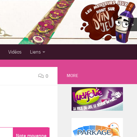
>
Vidéos
Liens
MORE
0
Note moyenne