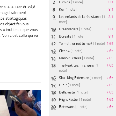
Lumios
[1 note]
8.1
ans le jeu est du déjà
Koi
[1 note]
8.1
 magistralement.
Les enfants de la résistance
[1
8.1
xes stratégiques
note]
vos objectifs vous
Greenvaders
[1 note]
8.1
s « inutiles » que vous
r. Non c’est celle qui va
Borealis
[1 note]
8.1
To me! ...or not to me?
[1 note]
7.65
Clear 4
[1 note]
7.65
Manoir Bizarre
[1 note]
7.65
The Peak team rangers
[1
7.65
note]
Skull King Extension
[1 note]
7.65
Flip 7
[1 note]
7.65
Bella vista
[1 note]
7.65
Fright Factor
[1 note]
7.65
Botswana
[1 note]
7.65