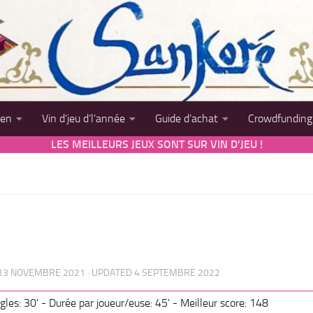
sen
Vin d’jeu d’l’année
Guide d’achat
Crowdfunding
LES MEILLEURS JEUX SONT SUR VIN D'JEU !
13 NOVEMBRE 2021
· UPDATED
4 SEPTEMBRE 2022
gles: 30' - Durée par joueur/euse: 45' - Meilleur score: 148