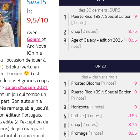
SwatS
h
:
des 30 derniers JOURS
Puerto Rico 1897: Special Edition
9
9,5/10
[1 note]
dnup
[2 notes]
8.75
Avec
Golem
et
Age of Galaxy - édition 2025
[1
8.55
Ark Nova
note]
(On n’a
u l’occasion de jouer à
), Bitoku (vertu en
TOP 20
erci Damien
) est
des 4 derniers mois
n de nos 3 grands coups
Frosted Blooms
[1 note]
9
 ce
salon d’Essen 2021
.
Puerto Rico 1897: Special Edition
9
nt un jeu qui tombe un
[1 note]
 part. Son auteur n’a
Horizonte
[1 note]
9
 très remarquable jusqu’à
on éditeur Portugais,
Luthier
[3 notes]
8.83
s édité (à l’exception de
dnup
[2 notes]
8.75
tions) de jeu marquant
Fromage
[1 note]
8.55
urtant il a rapidement