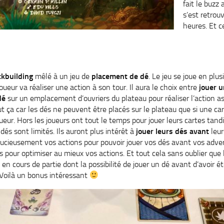
fait le buzz 
s’est retrou
heures. Et ce
ckbuilding
mêlé à un jeu de
placement de dé
. Le jeu se joue en plu
eur va réaliser une action à son tour. Il aura le choix entre
jouer u
dé
sur un emplacement d’ouvriers du plateau pour réaliser l’action a
t ça car les dés ne peuvent être placés sur le plateau que si une car
joueur. Hors les joueurs ont tout le temps pour jouer leurs cartes tand
és sont limités. Ils auront plus intérêt à
jouer leurs dés avant
leur
stucieusement vos actions pour pouvoir jouer vos dés avant vos adver
is pour optimiser au mieux vos actions. Et tout cela sans oublier que
en cours de partie dont la possibilité de jouer un dé avant d’avoir été
 Voilà un bonus intéressant