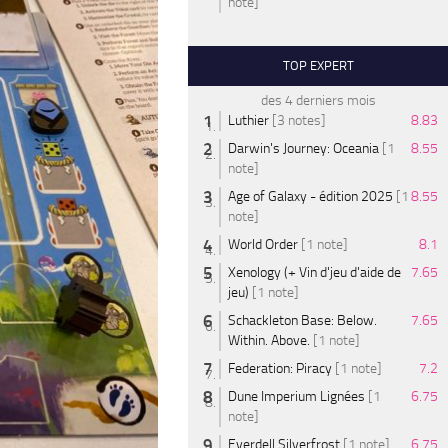
note]
TOP EXPERT
des 4 derniers mois
Luthier
[3 notes]
8.83
Darwin's Journey: Oceania
[1
8.55
note]
Age of Galaxy - édition 2025
[1
8.55
note]
World Order
[1 note]
8.1
Xenology (+ Vin d'jeu d'aide de
7.65
jeu)
[1 note]
Schackleton Base: Below.
7.65
Within. Above.
[1 note]
Federation: Piracy
[1 note]
7.2
Dune Imperium Lignées
[1
6.75
note]
Everdell Silverfrost
[1 note]
6.75