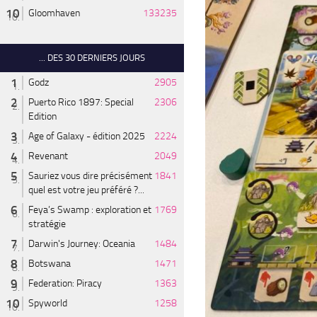
Gloomhaven
133235
... DES 30 DERNIERS JOURS
Godz
2905
Puerto Rico 1897: Special
2306
Edition
Age of Galaxy - édition 2025
2224
Revenant
2049
Sauriez vous dire précisément
1841
quel est votre jeu préféré ?...
Feya’s Swamp : exploration et
1769
stratégie
Darwin's Journey: Oceania
1484
Botswana
1471
Federation: Piracy
1363
Spyworld
1258