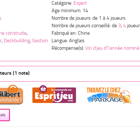
Catégorie:
Expert
Age minimum: 14
s
Nombre de joueurs: de 1 à 4 joueurs
Nombre de joueurs conseillé: de
3
,
4
joueur
ie construite
,
Fabriqué en: Chine
r
,
Deckbuilding
,
Gestion
Langue: Anglais
Récompense(s):
Vin d'jeu d'l'année nominé
teurs (1 note)
vis