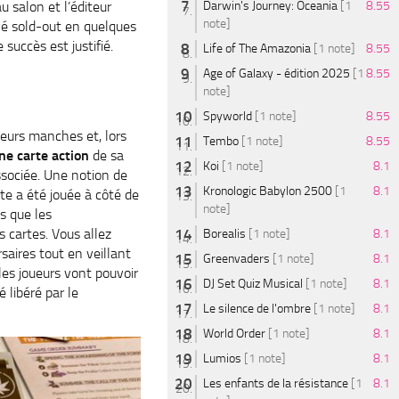
au salon et l’éditeur
Darwin's Journey: Oceania
[1
8.55
note]
vé sold-out en quelques
 succès est justifié.
Life of The Amazonia
[1 note]
8.55
Age of Galaxy - édition 2025
[1
8.55
note]
Spyworld
[1 note]
8.55
sieurs manches et, lors
Tembo
[1 note]
8.55
ne carte action
de sa
Koi
[1 note]
8.1
ssociée. Une notion de
Kronologic Babylon 2500
[1
8.1
te a été jouée à côté de
note]
is que les
s cartes. Vous allez
Borealis
[1 note]
8.1
saires tout en veillant
Greenvaders
[1 note]
8.1
 les joueurs vont pouvoir
DJ Set Quiz Musical
[1 note]
8.1
 libéré par le
Le silence de l'ombre
[1 note]
8.1
World Order
[1 note]
8.1
Lumios
[1 note]
8.1
Les enfants de la résistance
[1
8.1