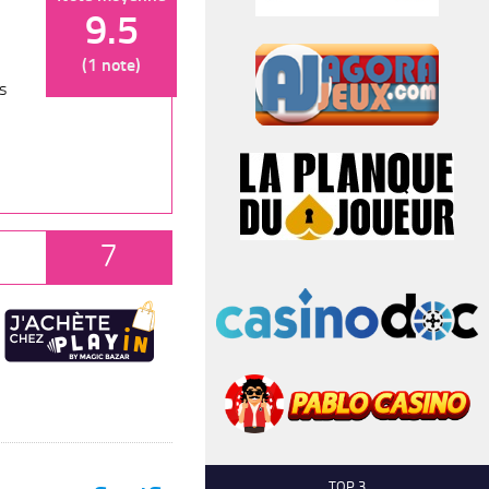
9.5
(1 note)
s
7
TOP 3