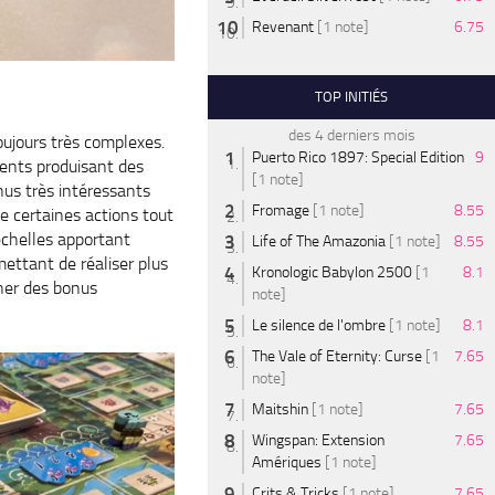
Revenant
[1 note]
6.75
TOP INITIÉS
des 4 derniers mois
oujours très complexes.
Puerto Rico 1897: Special Edition
9
ments produisant des
[1 note]
nus très intéressants
Fromage
[1 note]
8.55
e certaines actions tout
échelles apportant
Life of The Amazonia
[1 note]
8.55
ettant de réaliser plus
Kronologic Babylon 2500
[1
8.1
gner des bonus
note]
Le silence de l'ombre
[1 note]
8.1
The Vale of Eternity: Curse
[1
7.65
note]
Maitshin
[1 note]
7.65
Wingspan: Extension
7.65
Amériques
[1 note]
Crits & Tricks
[1 note]
7.65