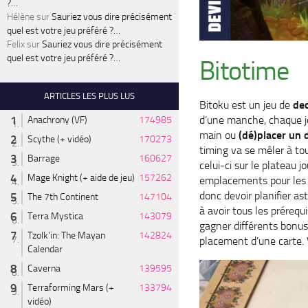
?…
Hélène
sur
Sauriez vous dire précisément
quel est votre jeu préféré ?…
Felix
sur
Sauriez vous dire précisément
quel est votre jeu préféré ?…
Bitotime
ARTICLES LES PLUS LUS
Bitoku est un jeu de
de
d’une manche, chaque jou
Anachrony (VF)
174985
main ou
(dé)placer un 
Scythe (+ vidéo)
170273
timing va se mêler à tou
Barrage
160627
celui-ci sur le plateau 
Mage Knight (+ aide de jeu)
157262
emplacements pour les d
donc devoir planifier a
The 7th Continent
147104
à avoir tous les prérequ
Terra Mystica
143079
gagner différents bonus 
Tzolk'in: The Mayan
142824
placement d’une carte.
Calendar
Caverna
139595
Terraforming Mars (+
133794
vidéo)