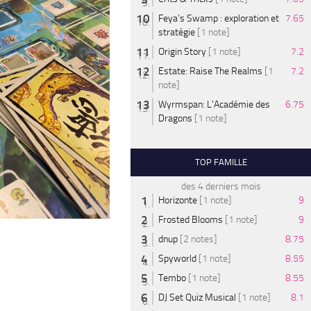
Feya’s Swamp : exploration et
7.65
stratégie
[1 note]
Origin Story
[1 note]
7.2
Estate: Raise The Realms
[1
7.2
note]
Wyrmspan: L'Académie des
6.75
Dragons
[1 note]
TOP FAMILLE
des 4 derniers mois
Horizonte
[1 note]
9
Frosted Blooms
[1 note]
9
dnup
[2 notes]
8.75
Spyworld
[1 note]
8.55
Tembo
[1 note]
8.55
DJ Set Quiz Musical
[1 note]
8.1