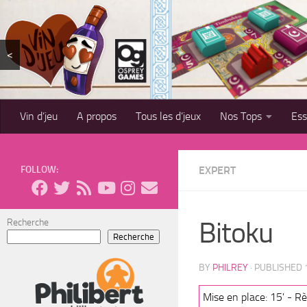
Skip to content
<
Vin d’jeu
A propos
Tous les d’jeux
Nos Tops
Es
FOLLOW:
EXPERT
Bitoku
Recherche
Recherche
BY
PHILREY
· PUBLISHED
Mise en place: 15' - Rè