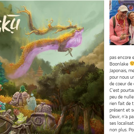
pas encore e
Boonlake
Japonais, m
pour nous u
de coeur de
C’est pourta
peu de nulle
rien fait de
présent et s
Devir, n’a pa
ses localisa
non plus. Po