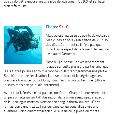
que ça doit être encore mieux à plus de joueuses) Hop 9,5, et j’ai hâte
d’en refaire une!
Chaps
:
9/10
Mais où est ma piste de points de victoire ?
Mes cubes en bois ? Ma salade de PV ? Ho
des dés… Comment ça il n’y a pas que
l’EuroGame expert dans la vie ? Hé ben non
il y a aussi Némésis.
Donc oui j’ai passé un excellent moment
ludique sur cette première partie, ainsi que
les 3 autres joueurs et tout le monde voulait reprogrammer une partie.
Seul bémol entre l’explication, la mise en place et le dégrippage des
premiers tours, ce fut fort long, nous n’avons pas pu terminer (3h à 4
joueurs mais bon ça jouait lentement).
Avant tout Némésis n’est pas un coopératif. Chaque joueur représente
un personnage qui sort d’hibernation dans un vaisseau spatial avec un
de leur collègue mort couvert de son sang le thorax ouvert… C’est
jamais bon signe… Et au final oui dans ce jeu vous allez vivre une
aventure ludico-cinématographique réussie où la pression monte