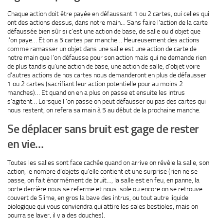
Chaque action doit être payée en défaussant 1 ou 2 cartes, oui celles qui
ont des actions dessus, dans notre main… Sans faire l’action de la carte
défaussée bien sûr si c’est une action de base, de salle ou d’objet que
l’on paye… Et on a 5 cartes par manche… Heureusement des actions
comme ramasser un objet dans une salle est une action de carte de
notre main que l’on défausse pour son action mais qui ne demande rien
de plus tandis qu’une action de base, une action de salle, d’objet voire
d’autres actions de nos cartes nous demanderont en plus de défausser
1 ou 2 cartes (sacrifiant leur action potentielle pour au moins 2
manches)… Et quand on en a plus on passe et ensuite les intrus
s’agitent… Lorsque l ‘on passe on peut défausser ou pas des cartes qui
nous restent, on refera sa main à 5 au début de la prochaine manche.
Se déplacer sans bruit est gage de rester
en vie…
Toutes les salles sont face cachée quand on arrive on révèle la salle, son
action, le nombre d’objets qu’elle contient et une surprise (rien ne se
passe, on fait énormément de bruit…, la salle est en feu, en panne, la
porte derrière nous se referme et nous isole ou encore on se retrouve
couvert de Slime, en gros la bave des intrus, ou tout autre liquide
biologique qui vous conviendra qui attire les sales bestioles, mais on
pourra se laver, il y a des douches).