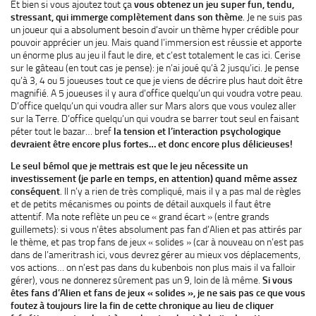
Et bien si vous ajoutez tout ça
vous obtenez un jeu super fun, tendu,
stressant, qui immerge complètement dans son thème
. Je ne suis pas
un joueur qui a absolument besoin d’avoir un thème hyper crédible pour
pouvoir apprécier un jeu. Mais quand l’immersion est réussie et apporte
un énorme plus au jeu il faut le dire, et c’est totalement le cas ici. Cerise
sur le gâteau (en tout cas je pense): je n’ai joué qu’à 2 jusqu’ici. Je pense
qu’à 3, 4 ou 5 joueuses tout ce que je viens de décrire plus haut doit être
magnifié. A 5 joueuses il y aura d’office quelqu’un qui voudra votre peau.
D’office quelqu’un qui voudra aller sur Mars alors que vous voulez aller
sur la Terre. D’office quelqu’un qui voudra se barrer tout seul en faisant
péter tout le bazar… bref
la tension et l’interaction psychologique
devraient être encore plus fortes… et donc encore plus délicieuses!
Le seul bémol que je mettrais est que le jeu nécessite un
investissement (je parle en temps, en attention) quand même assez
conséquent
. Il n’y a rien de très compliqué, mais il y a pas mal de règles
et de petits mécanismes ou points de détail auxquels il faut être
attentif. Ma note reflète un peu ce « grand écart » (entre grands
guillemets): si vous n’êtes absolument pas fan d’Alien et pas attirés par
le thème, et pas trop fans de jeux « solides » (car à nouveau on n’est pas
dans de l’ameritrash ici, vous devrez gérer au mieux vos déplacements,
vos actions… on n’est pas dans du kubenbois non plus mais il va falloir
gérer), vous ne donnerez sûrement pas un 9, loin de là même.
Si vous
êtes fans d’Alien et fans de jeux « solides », je ne sais pas ce que vous
foutez à toujours lire la fin de cette chronique au lieu de cliquer