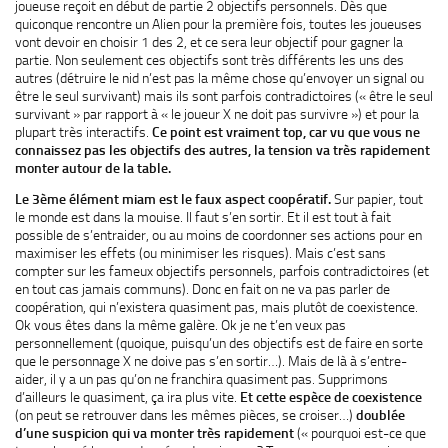
joueuse reçoit en début de partie 2 objectifs personnels. Dès que
quiconque rencontre un Alien pour la première fois, toutes les joueuses
vont devoir en choisir 1 des 2, et ce sera leur objectif pour gagner la
partie. Non seulement ces objectifs sont très différents les uns des
autres (détruire le nid n’est pas la même chose qu’envoyer un signal ou
être le seul survivant) mais ils sont parfois contradictoires (« être le seul
survivant » par rapport à « le joueur X ne doit pas survivre ») et pour la
plupart très interactifs.
Ce point est vraiment top, car vu que vous ne
connaissez pas les objectifs des autres, la tension va très rapidement
monter autour de la table.
Le 3ème élément miam est le faux aspect coopératif.
Sur papier, tout
le monde est dans la mouise. Il faut s’en sortir. Et il est tout à fait
possible de s’entraider, ou au moins de coordonner ses actions pour en
maximiser les effets (ou minimiser les risques). Mais c’est sans
compter sur les fameux objectifs personnels, parfois contradictoires (et
en tout cas jamais communs). Donc en fait on ne va pas parler de
coopération, qui n’existera quasiment pas, mais plutôt de coexistence.
Ok vous êtes dans la même galère. Ok je ne t’en veux pas
personnellement (quoique, puisqu’un des objectifs est de faire en sorte
que le personnage X ne doive pas s’en sortir…). Mais de là à s’entre-
aider, il y a un pas qu’on ne franchira quasiment pas. Supprimons
d’ailleurs le quasiment, ça ira plus vite.
Et cette espèce de coexistence
(on peut se retrouver dans les mêmes pièces, se croiser…)
doublée
d’une suspicion qui va monter très rapidement
(« pourquoi est-ce que