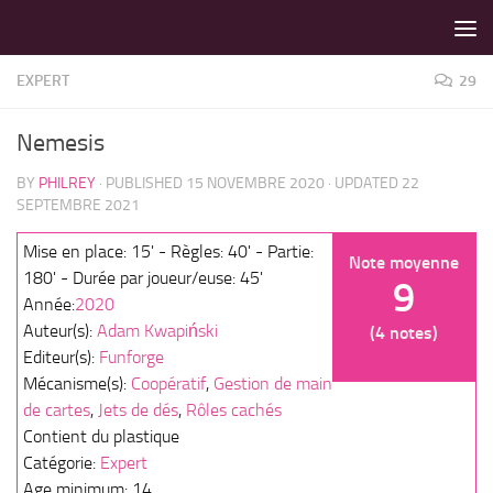
LES MEILLEURS JEUX SONT SUR VIN D'JEU !
Skip to content
EXPERT
29
Nemesis
BY
PHILREY
· PUBLISHED
15 NOVEMBRE 2020
· UPDATED
22
SEPTEMBRE 2021
Mise en place: 15' - Règles: 40' - Partie:
Note moyenne
180' - Durée par joueur/euse: 45'
9
Année:
2020
Auteur(s):
Adam Kwapiński
(4 notes)
Editeur(s):
Funforge
Mécanisme(s):
Coopératif
,
Gestion de main
de cartes
,
Jets de dés
,
Rôles cachés
Contient du plastique
Catégorie:
Expert
Age minimum: 14