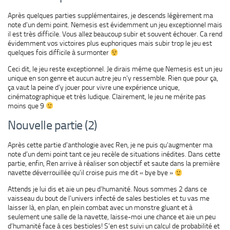
Après quelques parties supplémentaires, je descends légèrement ma
note d’un demi point. Nemesis est évidemment un jeu exceptionnel mais
il est très difficile. Vous allez beaucoup subir et souvent échouer. Ca rend
évidemment vos victoires plus euphoriques mais subir trop le jeu est
quelques fois difficile à surmonter
Ceci dit, le jeu reste exceptionnel. Je dirais même que Nemesis est un jeu
unique en son genre et aucun autre jeu n’y ressemble. Rien que pour ça,
ça vaut la peine d’y jouer pour vivre une expérience unique,
cinématographique et très ludique. Clairement, le jeu ne mérite pas
moins que 9
Nouvelle partie (2)
Après cette partie d’anthologie avec Ren, je ne puis qu’augmenter ma
note d’un demi point tant ce jeu recèle de situations inédites. Dans cette
partie, enfin, Ren arrive à réaliser son objectif et saute dans la première
navette déverrouillée qu’il croise puis me dit « bye bye »
Attends je lui dis et aie un peu d’humanité. Nous sommes 2 dans ce
vaisseau du bout de l’univers infecté de sales bestioles et tu vas me
laisser là, en plan, en plein combat avec un monstre gluant et à
seulement une salle de la navette, laisse-moi une chance et aie un peu
d’humanité face à ces bestioles! S’en est suivi un calcul de probabilité et