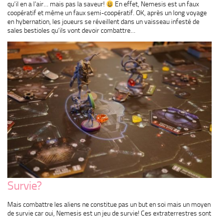
qu’il en a l’air… mais pas la saveur!
En effet, Nemesis est un faux
coopératif et même un faux semi-coopératif. OK, après un long voyage
en hybernation, les joueurs se réveillent dans un vaisseau infesté de
sales bestioles qu’ils vont devoir combattre…
Survie?
Mais combattre les aliens ne constitue pas un but en soi mais un moyen
de survie car oui, Nemesis est un jeu de survie! Ces extraterrestres sont