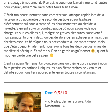
un craquage émotionnel de Ren qui, le coeur sur la main, me tend l’autre
pour voguer, ensemble, vers notre terre bien aimée.
C’était malheureusement sans compter sur l’attaque rapide lors de la
fuite qui a vu apparaitre une seconde bestiole et sur la phase
d’événement qui nous a ramené les deux monstres au pied de la
navette. S’en est suivi un combat épique où nous avons vidé nos
chargeurs sur les aliens qui, malgré de graves blessures, survivent à
nos assauts. Ni une ni deux, on décide alors de les achever à la main. Ces
derniers assauts héroïques nous ont conduits à une mort atroce. Mais
que c’était beau! Finalement, nous avons tous les deux perdus, mais de
manière si héroïque. Et même si Ren en garde un goût amer
, quant à
moi, j’en garde une belle saveur
C’est ça aussi Nemesis. Un plongeon dans un thème qui va jusqu’à nous
faire perdre les notions ludiques les plus élémentaires de victoire et
défaite et qui nous fera apprécier le jeu en toutes circonstances.
Ren
:
9,5/10
« Ici Ripley, dernier survivant du
Nostromo… »