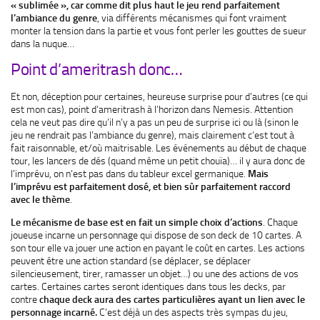
« sublimée », car comme dit plus haut le jeu rend parfaitement
l’ambiance du genre
, via différents mécanismes qui font vraiment
monter la tension dans la partie et vous font perler les gouttes de sueur
dans la nuque…
Point d’ameritrash donc…
Et non, déception pour certaines, heureuse surprise pour d’autres (ce qui
est mon cas), point d’ameritrash à l’horizon dans Nemesis. Attention
cela ne veut pas dire qu’il n’y a pas un peu de surprise ici ou là (sinon le
jeu ne rendrait pas l’ambiance du genre), mais clairement c’est tout à
fait raisonnable, et/où maitrisable. Les événements au début de chaque
tour, les lancers de dés (quand même un petit chouïa)… il y aura donc de
l’imprévu, on n’est pas dans du tableur excel germanique.
Mais
l’imprévu est parfaitement dosé, et bien sûr parfaitement raccord
avec le thème
.
Le mécanisme de base est en fait un simple choix d’actions
. Chaque
joueuse incarne un personnage qui dispose de son deck de 10 cartes. A
son tour elle va jouer une action en payant le coût en cartes. Les actions
peuvent être une action standard (se déplacer, se déplacer
silencieusement, tirer, ramasser un objet…) ou une des actions de vos
cartes. Certaines cartes seront identiques dans tous les decks, par
contre
chaque deck aura des cartes particulières ayant un lien avec le
personnage incarné.
C’est déjà un des aspects très sympas du jeu,