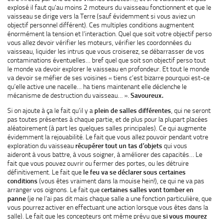
explosé il faut qu’au moins 2 moteurs du vaisseau fonctionnent et que le
vaisseau se dirige vers la Terre (sauf évidemment si vous aviez un
objectif personnel différent). Ces multiples conditions augmentent
énormément la tension et l’interaction. Quel que soit votre objectif perso
vous allez devoir vérifier les moteurs, vérifier les coordonnées du
vaisseau, liquider les intrus que vous croiserez, se débarrasser de vos
contaminations éventuelles… bref quel que soit son objectif perso tout
le monde va devoir explorer le vaisseau en profondeur. Et tout le monde
va devoir se méfier de ses voisines « tiens c’est bizarre pourquoi est-ce
qu’elle active une nacelle… ha tiens maintenant elle déclenche le
mécanisme de destruction du vaisseau… ».
Savoureux.
Si on ajoute à ça le fait qu’il y a
plein de salles différentes
, qui ne seront
pas toutes présentes à chaque partie, et de plus pour la plupart placées
aléatoirement (à part les quelques salles principales). Ce qui augmente
évidemment la rejouabilité. Le fait que vous allez pouvoir pendant votre
exploration du vaisseau
récupérer tout un tas d’objets
qui vous
aideront à vous battre, à vous soigner, à améliorer des capacités… Le
fait que vous pouvez ouvrir ou fermer des portes, ou les détruire
définitivement. Le fait que
le feu va se déclarer sous certaines
conditions
(vous êtes vraiment dans la mouise hein!), ce qui ne va pas
arranger vos oignons. Le fait que
certaines salles vont tomber en
panne
(je ne l’ai pas dit mais chaque salle a une fonction particulière, que
vous pourrez activer en effectuant une action lorsque vous êtes dans la
salle). Le fait que les concepteurs ont même prévu que
si vous mourez