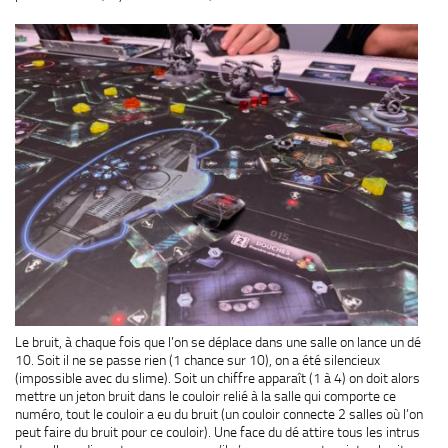
Le bruit, à chaque fois que l’on se déplace dans une salle on lance un dé
10. Soit il ne se passe rien (1 chance sur 10), on a été silencieux
(impossible avec du slime). Soit un chiffre apparaît (1 à 4) on doit alors
mettre un jeton bruit dans le couloir relié à la salle qui comporte ce
numéro, tout le couloir a eu du bruit (un couloir connecte 2 salles où l’on
peut faire du bruit pour ce couloir). Une face du dé attire tous les intrus