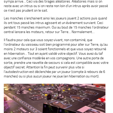
sympa arrive… Ceci via des tirages aléatoires. Aléatoires mais si on
reste avec un intrus ou si on reste non loin d’un intrus après avoir passé
ce n’est pas prudent on le sait.
Les manches s’enchainent ainsi les joueurs jouent 2 actions puis quand
ils ont tous passé les intrus agissent et un événement survient. Ceci
pendant 15 manches maximum. Oui au bout de 15 manches l’ordinateur
central lancera les moteurs, retour sur Terre… Normalement…
Il faudra pour cela que vous soyez vivant, non contaminé, que
l’ordinateur du vaisseau soit bien programmé pour aller sur Terre, qu’au
moins 2 moteurs sur 3 soient fonctionnels et que vous soyez retourné
en hibernation… Tout en ayant validé votre objectif. Vous avez du taf
avec une confiance modérée en vos compagnons. Une autre porte de
sortie, prendre une navette de secours si cela est compatible avec votre
objectif secret. Attention la fin peut survenir plus vite si
l’autodestruction est déclenchée par un joueur (compte à rebours de 6
manches) ou si plus aucun joueur ne joue (en hibernation ou mort).