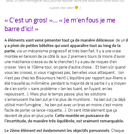
boite, un petit montage et vous pourrez exposer votre jolie boite dans votre salon (ou
cuisine c’est selon
)
« C’est un gros! »… « Je m’en fous je me
barre d’ici! »
4 éléments vont venir pimenter tout ça de manière délicieuse
: de un
il
y a plein de petites bêbêtes qui vont apparaître tout au long de la
partie
, via un mécanisme progressif et très bien fait. Il y a une vraie
montée en tension de ce côté là: aux 2 premiers tours (à moins d’avoir
une malchance crasse ou de le chercher) il y a peu de risques d’en
croiser. Vers le 10ème tour, on parle d’autre chose… Et bien sûr quand
vous les croisez, si vous n’agissez pas, ben elles vous attaquent… (on
n’est pas chez les Bisounours hein!) L’équilibre par rapport aux Aliens a
été travaillé au millimètre: pendant la majorité de la partie il y a moyen
de s’en sortir « sans problème » (en les tuant, en fuyant, en les
repoussant…). Mais plus le temps passe, plus les solutions
s’amenuisent (ha ben zut je n’ai plus de munitions… ha ben zut j’ai déjà
utilisé mon fumigène… ha ben zut avec un bras en moins c’est moins
facile de porter ce lance-roquette…). On sent littéralement que ça
devient de plus en plus juste.
Cette montée en puissance de
l’incertitude, de manière très équilibrée, est vraiment remarquable.
Le 2ème élément est évidemment les objectifs personnels
. Chaque