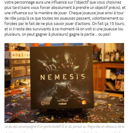
votre personnage aura une influence sur l’objectif que vous choisirez
plus tard (sans vous forcer absolument à prendre un objectif précis), et
une influence sur la manière de jouer. Chaque joueuse joue ainsi à tour
de rôle jusqu’à ce que toutes les joueuses passent, volontairement ou
forcées par le fait de ne plus savoir jouer d’actions. On fait ça 15 tours,
et si il reste des survivants à ce moment-là on voit si une joueuse (ou
plusieurs, on peut gagner à plusieurs) gagne la partie… ou pas!
Le jeu est accompagné d’un porte boite!!! Si si, du jamais vu. Regardez en dessous de la