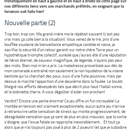
frénétiquement en haut à gauche et en haut à droite de cette page sur
nos différents liens vers vos marchands préférés, en exigeant que la
livraison soit faite hier!
Nouvelle partie (2)
Trop bon, trop con. Ma grand-mère me le répétait souvent (c’est pas
vrai mais ça colle bien à la situation). Vous venez de le lire, pris d’une
bouffée soudaine de bienveillance empathique candide et naïve, je
sacrifiai la sécurité d’un retour garanti sur notre chère Terre pour un
hypothétique triomphe collectif, auréolé que j’aurais été d’une réputation
de héros éternel, de sauveur magnifique, de légende, n’ayons pas peur
des mots. Bien mal m’en a pris. La maladresse proverbiale aux dés de
mon camarade a entraîné non seulement la non liquidation de la vilaine
bestiole qui lui cherchait des poux, suivi d’une fuite poussive, mais par
dessus le marché l’apparition d’une deuxième dans la foulée. Le boulet.
Malgré nos efforts désespérés tels que décrit plus haut l’hallali sonna,
et la bobinette cherra. A vous dégoûter d’aider son prochain!
Verdict? Encore une partie énorme! Ce jeu offre un fun incroyable! La
montée en tension est vraiment exceptionnelle, aucun autre jeu n’arrive
à retranscrire cette sensation de stress qui monte progressivement, de
désagréable sensation que ça sent de plus en plus mauvais, que la sortie
s’éloigne, que l’issue fatale se rapproche inexorablement… Et tout ça
alors que je n’ai toujours pas joué à plus de 2 joueurs! (et que je subodore