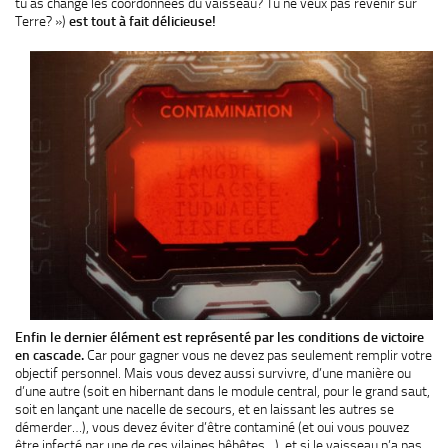
tu as changé les coordonnées du vaisseau? Tu ne veux pas revenir sur
Terre? »)
est tout à fait délicieuse!
Enfin le dernier élément est représenté par les conditions de victoire
en cascade.
Car pour gagner vous ne devez pas seulement remplir votre
objectif personnel. Mais vous devez aussi survivre, d’une manière ou
d’une autre (soit en hibernant dans le module central, pour le grand saut,
soit en lançant une nacelle de secours, et en laissant les autres se
démerder…), vous devez éviter d’être contaminé (et oui vous pouvez
être infecté par une de ces vilaines bêbêtes…), et si le vaisseau n’a pas