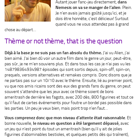
Autant jouer fanc-jeu directement,
dans
Nemesis on va se manger de l’alien
. Plein.
Je n’en avais jamais goûté jusqu’ici, et je
dois être honnête, c’est délicieux! Surtout
quand vous ne vous attendez pas à grand
chose au départ…
Thème or not thème, that is the question
Déjà à la base je ne suis pas un fan absolu du thème.
J’ai vu Alien, j’ai
bien aimé. J’ai bien dû voir un autre film dans le genre un jour, peut-être,
pas sûr, je ne m’en souviens plus. Et dans tous les cas je n’ai pas vu les
148798364934987 épisodes qui sont sortis depuis, spin-off, spin-on,
prequels, versions alternatives et remakes compris. Donc disons que je
ne partais pas sur un 10/10 avec le thème. Ensuite, lié au premier point,
vu que nos amis ricains sont des eux des grands fans du genre, on peut
souvent s’attendre que les jeux avec ce thème soient de bons
ameritrash de derrière les fagots, avec 200 dés, 800 figurines et tout ce
qu’il faut de cartes événements pour foutre un bordel pas possible dans
les parties. Un peu je veux bien, mais point trop n’en faut…
Vous comprenez donc que mon niveau d’attente était raisonnable
. Et
bonne nouvelle,
le niveau en question a été largement dépassé,
avec
un jeu qui n’est point du tout un ameritrash (bien qu’il y ait de jolies
figurines d’abominables bestioles, et quelques petits dés qui traînent),