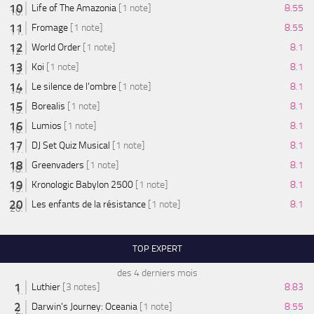
Life of The Amazonia
[1 note]
8.55
Fromage
[1 note]
8.55
World Order
[1 note]
8.1
Koi
[1 note]
8.1
Le silence de l'ombre
[1 note]
8.1
Borealis
[1 note]
8.1
Lumios
[1 note]
8.1
DJ Set Quiz Musical
[1 note]
8.1
Greenvaders
[1 note]
8.1
Kronologic Babylon 2500
[1 note]
8.1
Les enfants de la résistance
[1 note]
8.1
TOP EXPERT
des 4 derniers mois
Luthier
[3 notes]
8.83
Darwin's Journey: Oceania
[1 note]
8.55