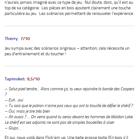
n’aurais jamais imaginé avec ce type de jeu. Nul doute, donc, qu’il est au
top de sa catégorie. Les pièces en bois ajoutent clairement une touche
particulière au jeu. Les scénarios permettent de renouveler l’expérience.
Thierry
:
7/10
Jeu sympa avec des scénarios originaux – attention, cela nécessite un
peu d’entrainement et du toucher !
Tapimoket
:
9,5/10
– Salut pied tendre… Alors comme ça, tu veux rejoindre la bande des Coopers
?
– Euh…oui
– Tu sais que le patron n’aime pas ceux qui ont la trouille de défier le shérif ?
– Oui, mais je tire très bien
– Ah ouais ? … On verra quand tu seras devant les hommes de Waldon Lake.
Le shérif est ses adjoints ne sont pas de simples bouteilles à viser
– Glups…
Et oui, nous voilà dans Flick’em up. Une belle grosse boite (En bois s’il