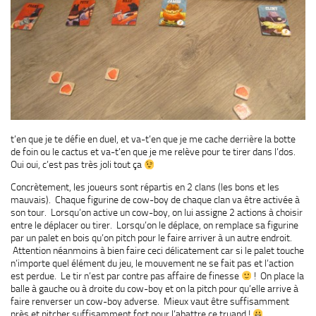
t’en que je te défie en duel, et va-t’en que je me cache derrière la botte
de foin ou le cactus et va-t’en que je me relève pour te tirer dans l’dos.
Oui oui, c’est pas très joli tout ça
Concrètement, les joueurs sont répartis en 2 clans (les bons et les
mauvais). Chaque figurine de cow-boy de chaque clan va être activée à
son tour. Lorsqu’on active un cow-boy, on lui assigne 2 actions à choisir
entre le déplacer ou tirer. Lorsqu’on le déplace, on remplace sa figurine
par un palet en bois qu’on pitch pour le faire arriver à un autre endroit.
Attention néanmoins à bien faire ceci délicatement car si le palet touche
n’importe quel élément du jeu, le mouvement ne se fait pas et l’action
est perdue. Le tir n’est par contre pas affaire de finesse
! On place la
balle à gauche ou à droite du cow-boy et on la pitch pour qu’elle arrive à
faire renverser un cow-boy adverse. Mieux vaut être suffisamment
près et pitcher suffisamment fort pour l’abattre ce truand !