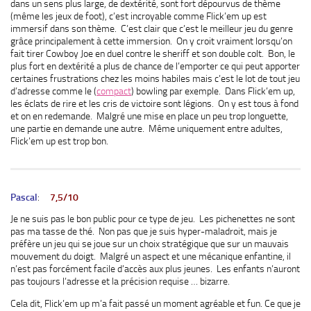
dans un sens plus large, de dextérité, sont fort dépourvus de thème
(même les jeux de foot), c’est incroyable comme Flick’em up est
immersif dans son thème. C’est clair que c’est le meilleur jeu du genre
grâce principalement à cette immersion. On y croit vraiment lorsqu’on
fait tirer Cowboy Joe en duel contre le sheriff et son double colt. Bon, le
plus fort en dextérité a plus de chance de l’emporter ce qui peut apporter
certaines frustrations chez les moins habiles mais c’est le lot de tout jeu
d’adresse comme le (
compact
) bowling par exemple. Dans Flick’em up,
les éclats de rire et les cris de victoire sont légions. On y est tous à fond
et on en redemande. Malgré une mise en place un peu trop longuette,
une partie en demande une autre. Même uniquement entre adultes,
Flick’em up est trop bon.
Pascal
:
7,5/10
Je ne suis pas le bon public pour ce type de jeu. Les pichenettes ne sont
pas ma tasse de thé. Non pas que je suis hyper-maladroit, mais je
préfère un jeu qui se joue sur un choix stratégique que sur un mauvais
mouvement du doigt. Malgré un aspect et une mécanique enfantine, il
n’est pas forcément facile d’accès aux plus jeunes. Les enfants n’auront
pas toujours l’adresse et la précision requise … bizarre.
Cela dit, Flick’em up m’a fait passé un moment agréable et fun. Ce que je