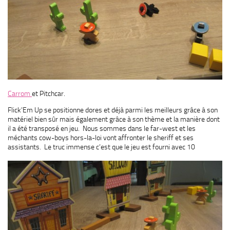
Carrom
et Pitchcar.
Flick’Em Up se positionne dores et déjà parmi les meilleurs grâce à son
matériel bien sûr mais également grâce à son thème et la manière dont
il a été transposé en jeu. Nous sommes dans le far-west et les
méchants cow-boys hors-la-loi vont affronter le sheriff et ses
assistants. Le truc immense
c’est que le jeu est fourni avec 10