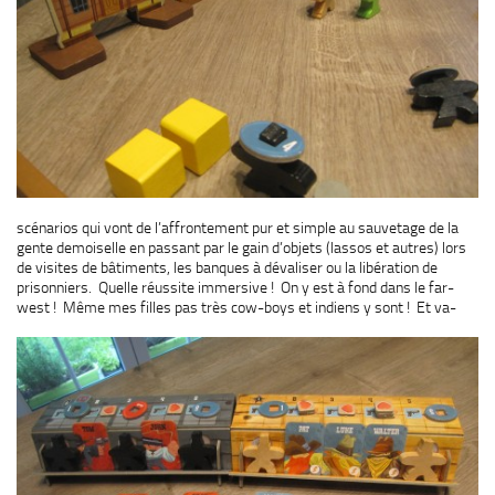
scénarios qui vont de l’affrontement pur et simple au sauvetage de la
gente demoiselle en passant par le gain d’objets (lassos et autres) lors
de visites de bâtiments, les banques à dévaliser ou la libération de
prisonniers. Quelle réussite immersive ! On y est à fond dans le far-
west ! Même mes filles pas très cow-boys et
indiens y sont ! Et va-