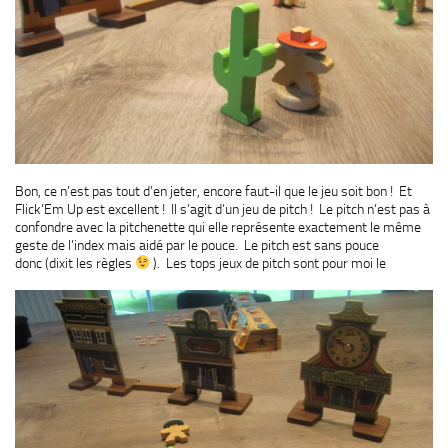
Bon, ce n’est pas tout d’en jeter, encore faut-il que le jeu soit bon ! Et
Flick’Em Up est excellent ! Il s’agit d’un jeu de pitch ! Le pitch n’est pas à
confondre avec la pitchenette qui elle représente exactement le même
geste de l’index mais aidé par le pouce. Le pitch est sans pouce
donc (dixit les règles
). Les
tops jeux de pitch sont pour moi le