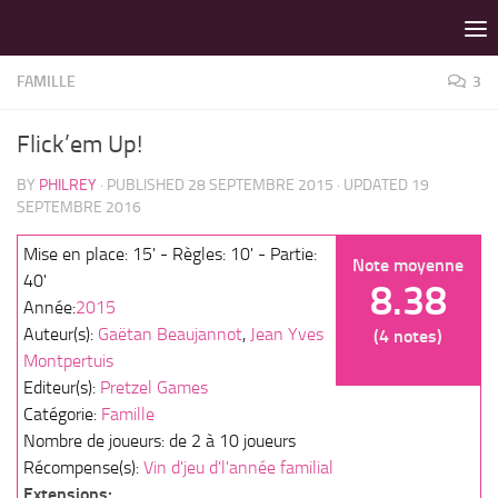
LES MEILLEURS JEUX SONT SUR VIN D'JEU !
Skip to content
FAMILLE
3
Flick’em Up!
BY
PHILREY
· PUBLISHED
28 SEPTEMBRE 2015
· UPDATED
19
SEPTEMBRE 2016
Mise en place: 15' - Règles: 10' - Partie:
Note moyenne
40'
8.38
Année:
2015
Auteur(s):
Gaëtan Beaujannot
,
Jean Yves
(4 notes)
Montpertuis
Editeur(s):
Pretzel Games
Catégorie:
Famille
Nombre de joueurs: de 2 à 10 joueurs
Récompense(s):
Vin d'jeu d'l'année familial
Extensions: