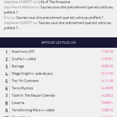
stéphane HUBERT
sur
Life of The Amazonia
Jean-Pierre Malisse
sur
Sauriez vous dire précisément quel est votre jeu
préféré ?…
Éric
sur
Sauriez vous dire précisément quel est votre jeu préféré ?…
stéphane HUBERT
sur
Sauriez vous dire précisément quel est votre jeu
préféré ?…
ARTICLES LES PLUS LUS
Anachrony (VF)
175019
Scythe (+ vidéo)
170291
Barrage
160670
Mage Knight (+ aide de jeu)
157276
The 7th Continent
147118
Terra Mystica
143099
Tzolk'in: The Mayan Calendar
142832
Caverna
139601
Terraforming Mars (+ vidéo)
133810