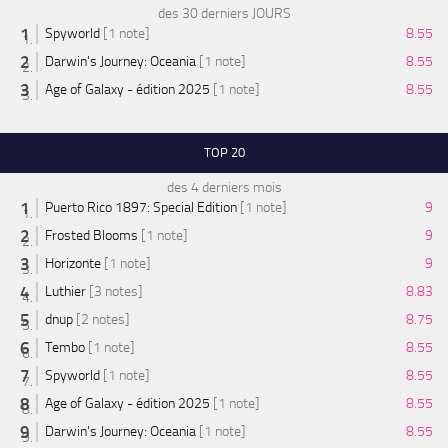
des 30 derniers JOURS
Spyworld
[1 note]
8.55
Darwin's Journey: Oceania
[1 note]
8.55
Age of Galaxy - édition 2025
[1 note]
8.55
TOP 20
des 4 derniers mois
Puerto Rico 1897: Special Edition
[1 note]
9
Frosted Blooms
[1 note]
9
Horizonte
[1 note]
9
Luthier
[3 notes]
8.83
dnup
[2 notes]
8.75
Tembo
[1 note]
8.55
Spyworld
[1 note]
8.55
Age of Galaxy - édition 2025
[1 note]
8.55
Darwin's Journey: Oceania
[1 note]
8.55