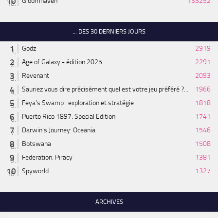
Gloomhaven
133252
... DES 30 DERNIERS JOURS
Godz
2919
Age of Galaxy - édition 2025
2291
Revenant
2093
Sauriez vous dire précisément quel est votre jeu préféré ?...
1966
Feya’s Swamp : exploration et stratégie
1818
Puerto Rico 1897: Special Edition
1741
Darwin's Journey: Oceania
1546
Botswana
1508
Federation: Piracy
1381
Spyworld
1327
ARCHIVES