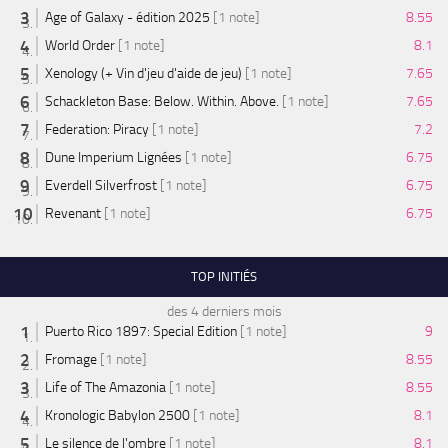
Age of Galaxy - édition 2025
[1 note]
8.55
World Order
[1 note]
8.1
Xenology (+ Vin d'jeu d'aide de jeu)
[1 note]
7.65
Schackleton Base: Below. Within. Above.
[1 note]
7.65
Federation: Piracy
[1 note]
7.2
Dune Imperium Lignées
[1 note]
6.75
Everdell Silverfrost
[1 note]
6.75
Revenant
[1 note]
6.75
TOP INITIÉS
des 4 derniers mois
Puerto Rico 1897: Special Edition
[1 note]
9
Fromage
[1 note]
8.55
Life of The Amazonia
[1 note]
8.55
Kronologic Babylon 2500
[1 note]
8.1
Le silence de l'ombre
[1 note]
8.1